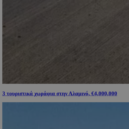
3 τουριστικά χωράφια στην Αλαμινό, €4,000,000