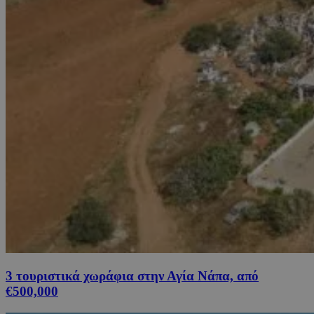
3 τουριστικά χωράφια στην Αγία Νάπα, από
€500,000