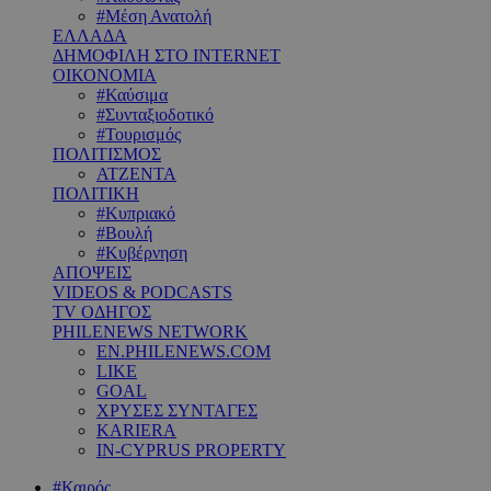
#Μέση Ανατολή
ΕΛΛΑΔΑ
ΔΗΜΟΦΙΛΗ ΣΤΟ INTERNET
ΟΙΚΟΝΟΜΙΑ
#Καύσιμα
#Συνταξιοδοτικό
#Τουρισμός
ΠΟΛΙΤΙΣΜΟΣ
ΑΤΖΕΝΤΑ
ΠΟΛΙΤΙΚΗ
#Κυπριακό
#Βουλή
#Κυβέρνηση
ΑΠΟΨΕΙΣ
VIDEOS & PODCASTS
TV ΟΔΗΓΟΣ
PHILENEWS NETWORK
EN.PHILENEWS.COM
LIKE
GOAL
ΧΡΥΣΕΣ ΣΥΝΤΑΓΕΣ
KARIERA
IN-CYPRUS PROPERTY
#Καιρός