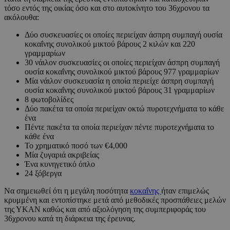
τόσο εντός της οικίας όσο και στο αυτοκίνητο του 36χρονου τα
ακόλουθα:
Δύο συσκευασίες οι οποίες περιείχαν άσπρη συμπαγή ουσία
κοκαΐνης συνολικού μικτού βάρους 2 κιλών και 220
γραμμαρίων
30 νάιλον συσκευασίες οι οποίες περιείχαν άσπρη συμπαγή
ουσία κοκαΐνης συνολικού μικτού βάρους 977 γραμμαρίων
Μία νάιλον συσκευασία η οποία περιείχε άσπρη συμπαγή
ουσία κοκαΐνης συνολικού μικτού βάρους 31 γραμμαρίων
8 φωτοβολίδες
Δύο πακέτα τα οποία περιείχαν οκτώ πυροτεχνήματα το κάθε
ένα
Πέντε πακέτα τα οποία περιείχαν πέντε πυροτεχνήματα το
κάθε ένα
Το χρηματικό ποσό των €4,000
Μία ζυγαριά ακριβείας
Ένα κυνηγετικό όπλο
24 ξόβεργα
Να σημειωθεί ότι η μεγάλη ποσότητα
κοκαΐνης
ήταν επιμελώς
κρυμμένη και εντοπίστηκε μετά από μεθοδικές προσπάθειες μελών
της ΥΚΑΝ καθώς και από αξιολόγηση της συμπεριφοράς του
36χρονου κατά τη διάρκεια της έρευνας.