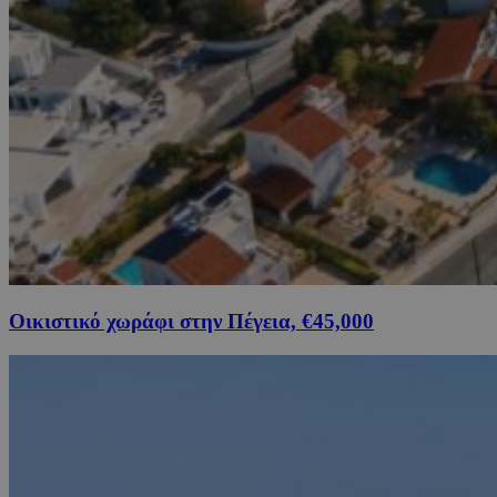
Οικιστικό χωράφι στην Πέγεια, €45,000