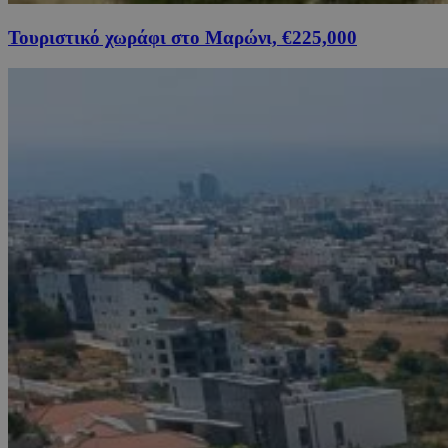
Τουριστικό χωράφι στο Μαρώνι, €225,000