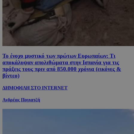
Το ένοχο μυστικό των πρώτων Ευρωπαίων: Τι
αποκάλυψαν απολιθώματα στην Ισπανία για τις
πράξεις τους πριν από 850.000 χρόνια (εικόνες &
βίντεο)
ΔΗΜΟΦΙΛΗ ΣΤΟ INTERNET
Ανδρέας Πογιατζή