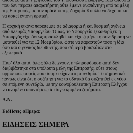
που δεν πέρασε απαρατήρητη ούτε έμεινε αναπάντητη από τα μέλη
της Επιτροπής, με τον πρόεδρό της Ζαχαρία Κουλία να δέχεται και
να ασκεί έντονη κριτική.
Η αρχική εικόνα παρέπεμπε σε αδιαφορία ή και θεσμική αγένεια
από πλευράς Υπουργείου. Όμως, το Υπουργείο ξεκαθαρίζει: η
Υπουργός είχε όντως προσκληθεί και είχε ζητήσει η συνεδρίαση να
μετατεθεί για τις 12 Νοεμβρίου, ώστε να παραστούν τόσο η ίδια
όσο και ο γενικός διευθυντής, που σήμερα βρισκόταν στο
εξωτερικό.
Παρ’ όλα αυτά, όπως όλα δείχνουν, η πληροφόρηση αυτή δεν
διαβιβάστηκε στα υπόλοιπα μέλη της Επιτροπής, ούτε στους
αρμόδιους φορείς που συμμετείχαν στη συνεδρία. Το σημαντικό
πάντως είναι ότι η συζήτηση για το υδατικό θα συζητηθεί εκ νέου
σε επόμενη συνεδρία, με την κοινοβουλευτική Επιτροπή Ελέγχου
να αναμένει απαντήσεις σε συγκεκριμένα ζητήματα.
Α.Ν.
ΕιδΗσεις σΗμερα:
ΕΙΔΗΣΕΙΣ ΣΗΜΕΡΑ