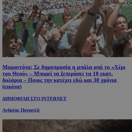
Μαραντόνα: Σε δημοπρασία η μπάλα από το «Χέρι
του Θεού» – Μπορεί να ξεπεράσει τα 10 εκατ.
δολάρια – Ποιος την κατέχει εδώ και 30 χρόνια
(εικόνα)
ΔΗΜΟΦΙΛΗ ΣΤΟ INTERNET
Ανδρέας Πογιατζή