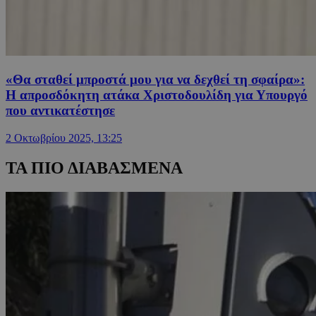
«Θα σταθεί μπροστά μου για να δεχθεί τη σφαίρα»:
Η απροσδόκητη ατάκα Χριστοδουλίδη για Υπουργό
που αντικατέστησε
2 Οκτωβρίου 2025, 13:25
ΤΑ ΠΙΟ ΔΙΑΒΑΣΜΕΝΑ