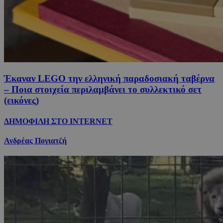
Έκαναν LEGO την ελληνική παραδοσιακή ταβέρνα
– Ποια στοιχεία περιλαμβάνει το συλλεκτικό σετ
(εικόνες)
ΔΗΜΟΦΙΛΗ ΣΤΟ INTERNET
Ανδρέας Πογιατζή