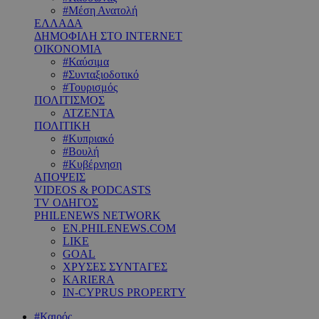
#Μέση Ανατολή
ΕΛΛΑΔΑ
ΔΗΜΟΦΙΛΗ ΣΤΟ INTERNET
ΟΙΚΟΝΟΜΙΑ
#Καύσιμα
#Συνταξιοδοτικό
#Τουρισμός
ΠΟΛΙΤΙΣΜΟΣ
ΑΤΖΕΝΤΑ
ΠΟΛΙΤΙΚΗ
#Κυπριακό
#Βουλή
#Κυβέρνηση
ΑΠΟΨΕΙΣ
VIDEOS & PODCASTS
TV ΟΔΗΓΟΣ
PHILENEWS NETWORK
EN.PHILENEWS.COM
LIKE
GOAL
ΧΡΥΣΕΣ ΣΥΝΤΑΓΕΣ
KARIERA
IN-CYPRUS PROPERTY
#Καιρός