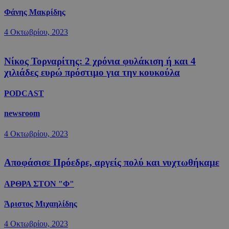
Φάνης Μακρίδης
4 Οκτωβρίου, 2023
Νίκος Τορναρίτης: 2 χρόνια φυλάκιση ή και 4
χιλιάδες ευρώ πρόστιμο για την κουκούλα
PODCAST
newsroom
4 Οκτωβρίου, 2023
Αποφάσισε Πρόεδρε, αργείς πολύ και νυχτωθήκαμε
ΑΡΘΡΑ ΣΤΟΝ "Φ"
Άριστος Μιχαηλίδης
4 Οκτωβρίου, 2023