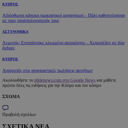
ΚΥΠΡΟΣ
Αδιόρθωτοι κάποιοι ημικρατικοί οργανισμοί – Πάλι καθυστέρησαν
με τους προϋπολογισμούς τους
ΑΣΤΥΝΟΜΙΚΑ
Λεμεσός: Εντοπίστηκε κλεμμένο αυτοκίνητο – Χειροπέδες σε δύο
άνδρες
ΚΥΠΡΟΣ
Ανατροπές στις αναγκαστικές πωλήσεις ακινήτων
Ακολουθήστε το
philenews.com στο Google News
και μάθετε
πρώτοι όλες τις ειδήσεις για την Κύπρο και τον κόσμο
ΣΧΟΛΙΑ
Προβολή σχολίων
ΣΧΕΤΙΚΑ ΝΕΑ