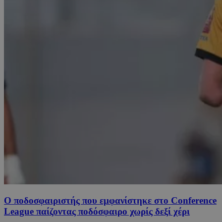
Ο ποδοσφαιριστής που εμφανίστηκε στο Conference
League παίζοντας ποδόσφαιρο χωρίς δεξί χέρι