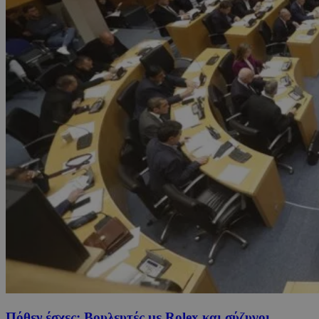
Πόθεν έσχες: Βουλευτές με Rolex και σύζυγοι