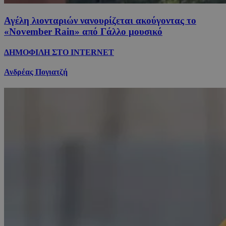
Αγέλη λιονταριών νανουρίζεται ακούγοντας το
«November Rain» από Γάλλο μουσικό
ΔΗΜΟΦΙΛΗ ΣΤΟ INTERNET
Ανδρέας Πογιατζή