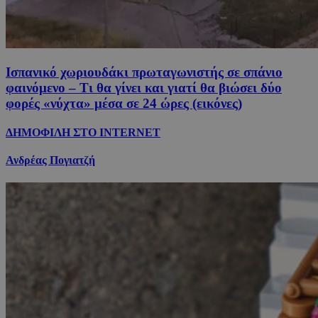
Ισπανικό χωριουδάκι πρωταγωνιστής σε σπάνιο
φαινόμενο – Τι θα γίνει και γιατί θα βιώσει δύο
φορές «νύχτα» μέσα σε 24 ώρες (εικόνες)
ΔΗΜΟΦΙΛΗ ΣΤΟ INTERNET
Ανδρέας Πογιατζή