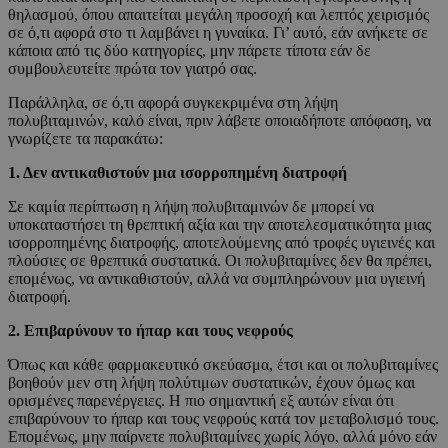
θηλασμού, όπου απαιτείται μεγάλη προσοχή και λεπτός χειρισμός
σε ό,τι αφορά στο τι λαμβάνει η γυναίκα. Γι’ αυτό, εάν ανήκετε σε
κάποια από τις δύο κατηγορίες, μην πάρετε τίποτα εάν δε
συμβουλευτείτε πρώτα τον γιατρό σας.
Παράλληλα, σε ό,τι αφορά συγκεκριμένα στη λήψη
πολυβιταμινών, καλό είναι, πριν λάβετε οποιαδήποτε απόφαση, να
γνωρίζετε τα παρακάτω:
1. Δεν αντικαθιστούν μια ισορροπημένη διατροφή
Σε καμία περίπτωση η λήψη πολυβιταμινών δε μπορεί να
υποκαταστήσει τη θρεπτική αξία και την αποτελεσματικότητα μιας
ισορροπημένης διατροφής, αποτελούμενης από τροφές υγιεινές και
πλούσιες σε θρεπτικά συστατικά. Οι πολυβιταμίνες δεν θα πρέπει,
επομένως, να αντικαθιστούν, αλλά να συμπληρώνουν μια υγιεινή
διατροφή.
2. Επιβαρύνουν το ήπαρ και τους νεφρούς
Όπως και κάθε φαρμακευτικό σκεύασμα, έτσι και οι πολυβιταμίνες
βοηθούν μεν στη λήψη πολύτιμων συστατικών, έχουν όμως και
ορισμένες παρενέργειες. Η πιο σημαντική εξ αυτών είναι ότι
επιβαρύνουν το ήπαρ και τους νεφρούς κατά τον μεταβολισμό τους.
Επομένως, μην παίρνετε πολυβιταμίνες χωρίς λόγο, αλλά μόνο εάν