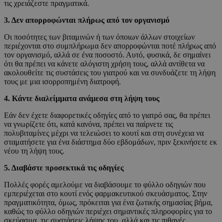
τις χρειάζεστε πραγματικά.
3. Δεν απορροφώνται πλήρως από τον οργανισμό
Οι ποσότητες των βιταμινών ή των όποιων άλλων στοιχείων
περιέχονται στο συμπλήρωμα δεν απορροφώνται ποτέ πλήρως από
τον οργανισμό, αλλά σε ένα ποσοστό. Αυτό, φυσικά, δε σημαίνει
ότι θα πρέπει να κάνετε αλόγιστη χρήση τους, αλλά αντίθετα να
ακολουθείτε τις συστάσεις του γιατρού και να συνδυάζετε τη λήψη
τους με μια ισορροπημένη διατροφή.
4. Κάντε διαλείμματα ανάμεσα στη λήψη τους
Εάν δεν έχετε διαφορετικές οδηγίες από το γιατρό σας, θα πρέπει
να γνωρίζετε ότι, κατά κανόνα, πρέπει να παίρνετε τις
πολυβιταμίνες μέχρι να τελειώσει το κουτί και στη συνέχεια να
σταματήσετε για ένα διάστημα δύο εβδομάδων, πριν ξεκινήσετε εκ
νέου τη λήψη τους.
5. Διαβάστε προσεκτικά τις οδηγίες
Πολλές φορές αμελούμε να διαβάσουμε το φύλλο οδηγιών που
εμπεριέχεται στο κουτί ενός φαρμακευτικού σκευάσματος. Στην
πραγματικότητα, όμως, πρόκειται για ένα ζωτικής σημασίας βήμα,
καθώς το φύλλο οδηγιών περιέχει σημαντικές πληροφορίες για το
σκεύασμα, τις συστάσεις λήψης του, αλλά και τις πιθανές