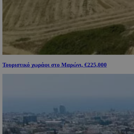
Τουριστικό χωράφι στο Μαρώνι, €225,000