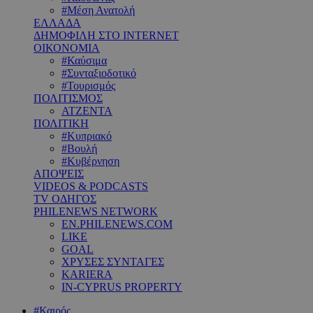
#Μέση Ανατολή
ΕΛΛΑΔΑ
ΔΗΜΟΦΙΛΗ ΣΤΟ INTERNET
ΟΙΚΟΝΟΜΙΑ
#Καύσιμα
#Συνταξιοδοτικό
#Τουρισμός
ΠΟΛΙΤΙΣΜΟΣ
ΑΤΖΕΝΤΑ
ΠΟΛΙΤΙΚΗ
#Κυπριακό
#Βουλή
#Κυβέρνηση
ΑΠΟΨΕΙΣ
VIDEOS & PODCASTS
TV ΟΔΗΓΟΣ
PHILENEWS NETWORK
EN.PHILENEWS.COM
LIKE
GOAL
ΧΡΥΣΕΣ ΣΥΝΤΑΓΕΣ
KARIERA
IN-CYPRUS PROPERTY
#Καιρός