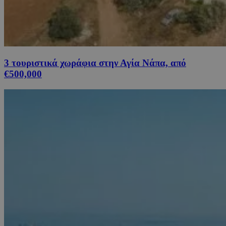
3 τουριστικά χωράφια στην Αγία Νάπα, από
€500,000