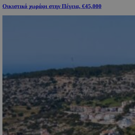
Οικιστικό χωράφι στην Πέγεια, €45,000