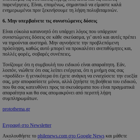
παρενέργειες. Είναι, επομένως, σημαντικό να είμαστε καλά
ενημερωμένοι πριν ξεκινήσουμε τη λήψη πολυβιταμινών.
6. Μην υπερβαίνετε τις συνιστώμενες δόσεις
Είναι εύκολα κατανοητό ότι υπάρχει λόγος που υπάρχουν
συνιστώμενες δόσεις σε κάθε σκεύασμα, γι’ αυτό και αυτές πρέπει
να τηρούνται αυστηρά. Μην αγνοήσετε την προβλεπόμενη
πρόσληψη, καθώς αυτό μπορεί να προκαλέσει ανεπιθύμητες και,
πολλές φορές, σοβαρές συνέπειες.
Τονίζουμε ότι η συμβουλή του ειδικού είναι απαραίτητη. Εάν,
λοιπόν, νιώθετε ότι σας λείπει ενέργεια, ότι η μνήμη σας σας
«προδίδει» ή γενικότερα ότι έχετε ανάγκη να ενισχύσετε την ευεξία
σας, μην αποφασίσετε μόνοι, αλλά ζητήστε τη βοήθεια του ειδικού,
που θα σας κατευθύνει προς τα σκευάσματα που είναι πραγματικά
απαραίτητα και θα σας απομακρύνει από περιττή λήψη
συμπληρωμάτων.
protothema.gr
Εγγραφή στο Newsletter
Ακολουθήστε το
philenews.com στο Google News
και μάθετε