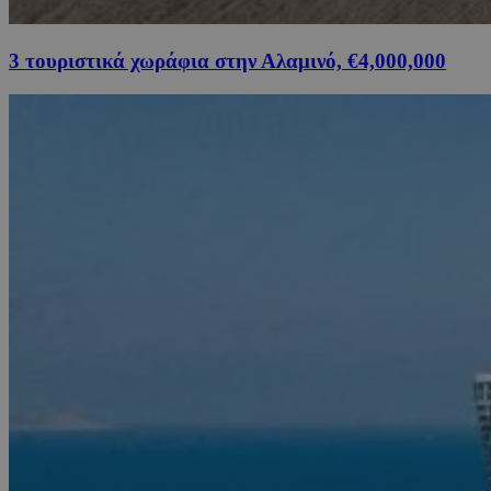
3 τουριστικά χωράφια στην Αλαμινό, €4,000,000