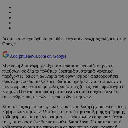
Δες περισσότερα άρθρα του philenews όταν αναζητάς ειδήσεις στην
Google
Add philenews.com on Google
Μια κακή διατροφή, χωρίς την απαραίτητη προσθήκη τροφών
πλούσιων σε όλα τα πολύτιμα θρεπτικά συστατικά, γενετικοί
παράγοντες -όπως η αδυναμία του οργανισμού να απορροφήσει
σωστά μια ουσία- αλλά και η ιδιότητα ορισμένων συστατικών να
μην απορροφώνται σε μεγάλες ποσότητες (όπως, για παράδειγμα η
βιταμίνη D) είναι οι κυριότεροι παράγοντες που συχνά οδηγούν
τους ανθρώπους σε έλλειψη επαρκών βιταμινών.
Σε αυτές τις περιπτώσεις, πολλές φορές τη λύση έρχεται να δώσει η
λήψη πολυβιταμινών. Ωστόσο, πριν από την έναρξη της χορήγησης
κάθε φαρμακευτικού σκευάσματος, είναι καλό να συμβουλεύεστε
τον γιατρό σας ή ένα διαπιστευμένο διαιτολόγο. Η σύσταση αυτή
καθίσταται ακόμη πιο επιτακτική σε περίπτωση εγκυμοσύνης ή