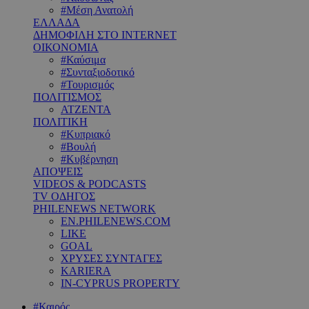
#Μέση Ανατολή
ΕΛΛΑΔΑ
ΔΗΜΟΦΙΛΗ ΣΤΟ INTERNET
ΟΙΚΟΝΟΜΙΑ
#Καύσιμα
#Συνταξιοδοτικό
#Τουρισμός
ΠΟΛΙΤΙΣΜΟΣ
ΑΤΖΕΝΤΑ
ΠΟΛΙΤΙΚΗ
#Κυπριακό
#Βουλή
#Κυβέρνηση
ΑΠΟΨΕΙΣ
VIDEOS & PODCASTS
TV ΟΔΗΓΟΣ
PHILENEWS NETWORK
EN.PHILENEWS.COM
LIKE
GOAL
ΧΡΥΣΕΣ ΣΥΝΤΑΓΕΣ
KARIERA
IN-CYPRUS PROPERTY
#Καιρός