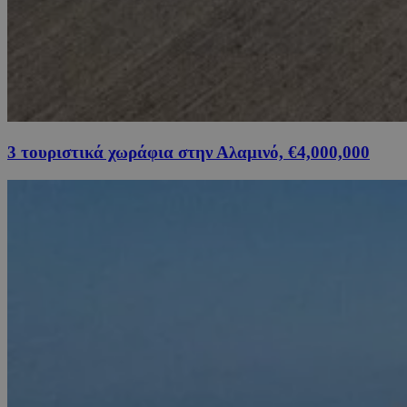
3 τουριστικά χωράφια στην Αλαμινό, €4,000,000