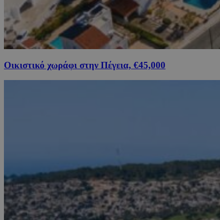
Οικιστικό χωράφι στην Πέγεια, €45,000