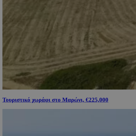
Τουριστικό χωράφι στο Μαρώνι, €225,000