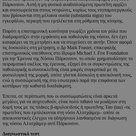
Πάρκινσον. Αυτή η μη φυσικά αναδιπλούμενη πρωτεΐνη αρχίζει
και συσσωρεύεται στους νευρώνες, κυρίως τους ντοπαμινεργικούς
που βρίσκονται στη μέλαινα ουσία (substantia nigra) του
εγκεφάλου, περιοχή που εμπλέκεται στη ρύθμιση της κίνησης.
Παρότι η επιστημονική κοινότητα γνωρίζει χρόνια τον ρόλο που
διαδραματίζει στην εμφάνιση και παθολογία της νόσου, δεν έχει
καταφέρει να τη μετρήσει και να στοχεύσει σε αυτήν. Όσον αφορά
τις δυσκολίες στη μέτρηση, ο Δρ Mark Frasier, επικεφαλής
επιστημονικός υπεύθυνος στο ίδρυμα Michael J. Fox Foundation
για την Έρευνα της Νόσου Πάρκινσον, το οποίο χρηματοδότησε το
πειραματικό σκέλος της έρευνας, εξηγεί ότι οι συγκεντρώσεις της
παθολογικής α-συνουκλεΐνης είναι μικρές συγκριτικά με τη
φυσιολογική της μορφή, οπότε γίνεται δύσκολη η απεικόνισή τους,
ενώ η συσσώρευσή της στο εσωτερικό παρά την επιφάνεια των
κυττάρων την καθιστά δυσδιάκριτη.
Έπειτα, σε περίπτωση που οι συσσωματώσεις είναι αρκετά
μεγάλες για να ανιχνευθούν, είναι πολύ πιθανό να μοιάζουν στη
δομή τους με τις πλάκες β-αμυλοειδούς ή πρωτεΐνης Ταυ (tau) -τις
πρωτεΐνες που εμπλέκονται στη νόσο Αλτσχάιμερ– οπότε οι
απεικονιστικές έλεγχοι να οδηγήσουν λανθασμένα σε διάγνωση
της νόσου Αλτσχάιμερ αντί Πάρκινσον.
Διαγνωστικό τεστ