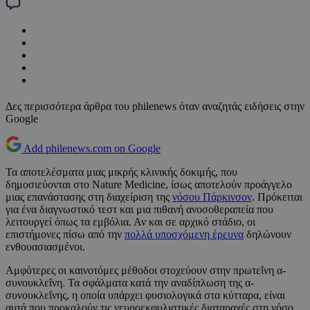
Δες περισσότερα άρθρα του philenews όταν αναζητάς ειδήσεις στην
Google
Add philenews.com on Google
Τα αποτελέσματα μιας μικρής κλινικής δοκιμής, που
δημοσιεύονται στο Nature Medicine, ίσως αποτελούν προάγγελο
μιας επανάστασης στη διαχείριση της
νόσου Πάρκινσον
. Πρόκειται
για ένα διαγνωστικό τεστ και μια πιθανή ανοσοθεραπεία που
λειτουργεί όπως τα εμβόλια. Αν και σε αρχικό στάδιο, οι
επιστήμονες πίσω από την
πολλά υποσχόμενη έρευνα
δηλώνουν
ενθουασιασμένοι.
Αμφότερες οι καινοτόμες μέθοδοι στοχεύουν στην πρωτεΐνη α-
συνουκλεΐνη. Τα σφάλματα κατά την αναδίπλωση της α-
συνουκλεΐνης, η οποία υπάρχει φυσιολογικά στα κύτταρα, είναι
αυτά που προκαλούν τις νευροεκφυλιστικές διαταραχές στη νόσο