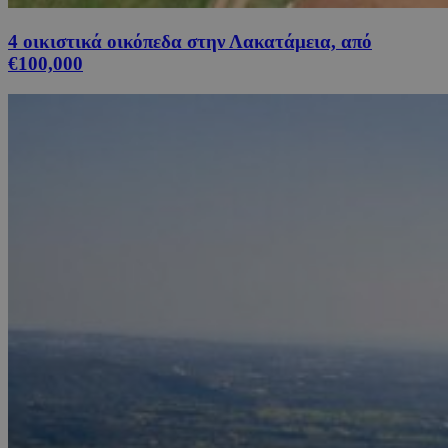
4 οικιστικά οικόπεδα στην Λακατάμεια, από
€100,000