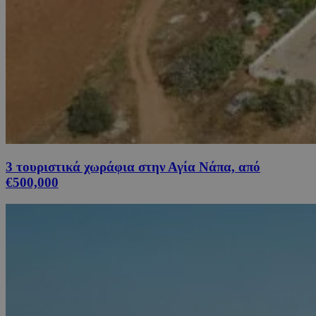
3 τουριστικά χωράφια στην Αγία Νάπα, από
€500,000