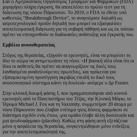
Εάν ο Αμερικανικός Οργανισμός Τροφίμων και Φαρμάκων (FDA)
χορηγήσει πλήρη έγκριση, θα αποτελέσει το πρώτο τεστ για τη
διάγνωση της νόσου Πάρκινσον. To 2019, o FDA το έθεσε υπό
καθεστώς “Breakthrough Device”, το αναγνώρισε δηλαδή ως
ιατροτεχνολογικό προϊόν δηλαδή που μπορεί να εξασφαλίσει
αποτελεσματική διάγνωση για τη σοβαρή πάθηση και ως εκ τούτου
πρέπει να επιταχυνθούν οι διαδικασίες ανάπτυξης και έγκρισής του.
Εμβόλιο ανοσοθεραπείας
Στόχος της θεραπείας, εξηγούν οι ερευνητές, είναι να μπορέσει το
ίδιο το σώμα να αντιμετωπίσει τη νόσο. «Η βασική ιδέα είναι ότι οι
ίδιοι οι ασθενείς θα πρέπει να αναγνωρίζουν τις δικές τους
λανθασμένα αναδιπλούμενες πρωτεΐνες, και πρόκειται για
εξατομικευμένη προσέγγιση ακριβώς επειδή το δικό τους
ανοσοποιητικό σύστημα κάνει τη δουλειά» ανέφερε ο Δρ Frasier.
Στην κλινική δοκιμή φάσης Ι, που πραγματοποίησαν από κοινού
ερευνητές από το Πανεπιστήμιο του Τέξας, την Κλινική Μάγιο, το
Ίδρυμα Michael J. Fox και τη Vaxxinity, συμμετείχαν 20 άτομα με
νόσο Πάρκινσον που έλαβαν ενέσιμα τρεις δόσεις φαρμάκου σε
διάστημα σχεδόν ενός έτους -μια ομάδα έλαβε άλλη δοσολογία και
μια ψευδοφάρμακο (placebo). Καθώς στη φάση αυτή εξετάζεται
μόνο η ασφάλεια της θεραπείας, συγκεντρώθηκαν μόνο ενδείξεις
για την αποτελεσματικότητά της.