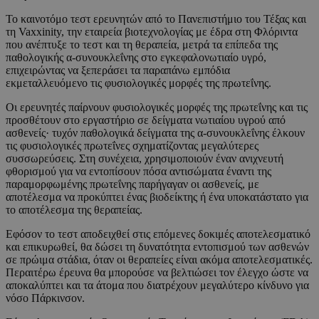
Το καινοτόμο τεστ ερευνητών από το Πανεπιστήμιο του Τέξας και
τη Vaxxinity, την εταιρεία βιοτεχνολογίας με έδρα στη Φλόριντα
που ανέπτυξε το τεστ και τη θεραπεία, μετρά τα επίπεδα της
παθολογικής α-συνουκλεΐνης στο εγκεφαλονωτιαίο υγρό,
επιχειρώντας να ξεπεράσει τα παραπάνω εμπόδια
εκμεταλλευόμενο τις φυσιολογικές μορφές της πρωτεΐνης.
Οι ερευνητές παίρνουν φυσιολογικές μορφές της πρωτεΐνης και τις
προσθέτουν στο εργαστήριο σε δείγματα νωτιαίου υγρού από
ασθενείς· τυχόν παθολογικά δείγματα της α-συνουκλεΐνης έλκουν
τις φυσιολογικές πρωτεΐνες σχηματίζοντας μεγαλύτερες
συσσωρεύσεις. Στη συνέχεια, χρησιμοποιούν έναν ανιχνευτή
φθορισμού για να εντοπίσουν πόσα αντισώματα έναντι της
παραμορφωμένης πρωτεΐνης παρήγαγαν οι ασθενείς, με
αποτέλεσμα να προκύπτει ένας βιοδείκτης ή ένα υποκατάστατο για
το αποτέλεσμα της θεραπείας.
Εφόσον το τεστ αποδειχθεί στις επόμενες δοκιμές αποτελεσματικό
και επικυρωθεί, θα δώσει τη δυνατότητα εντοπισμού των ασθενών
σε πρώιμα στάδια, όταν οι θεραπείες είναι ακόμα αποτελεσματικές.
Περαιτέρω έρευνα θα μπορούσε να βελτιώσει τον έλεγχο ώστε να
αποκαλύπτει και τα άτομα που διατρέχουν μεγαλύτερο κίνδυνο για
νόσο Πάρκινσον.