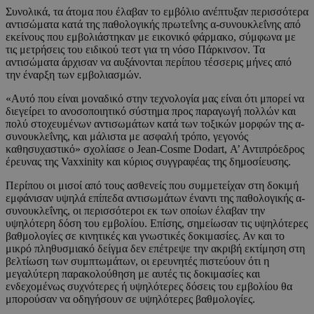
Συνολικά, τα άτομα που έλαβαν το εμβόλιο ανέπτυξαν περισσότερα
αντισώματα κατά της παθολογικής πρωτεΐνης α-συνουκλεΐνης από
εκείνους που εμβολιάστηκαν με εικονικό φάρμακο, σύμφωνα με
τις μετρήσεις του ειδικού τεστ για τη νόσο Πάρκινσον. Τα
αντισώματα άρχισαν να αυξάνονται περίπου τέσσερις μήνες από
την έναρξη των εμβολιασμών.
«Αυτό που είναι μοναδικό στην τεχνολογία μας είναι ότι μπορεί να
διεγείρει το ανοσοποιητικό σύστημα προς παραγωγή πολλών και
πολύ στοχευμένων αντισωμάτων κατά των τοξικών μορφών της α-
συνουκλεΐνης, και μάλιστα με ασφαλή τρόπο, γεγονός
καθησυχαστικό» σχολίασε ο Jean-Cosme Dodart, Α’ Αντιπρόεδρος
έρευνας της Vaxxinity και κύριος συγγραφέας της δημοσίευσης.
Περίπου οι μισοί από τους ασθενείς που συμμετείχαν στη δοκιμή
εμφάνισαν υψηλά επίπεδα αντισωμάτων έναντι της παθολογικής α-
συνουκλεΐνης, οι περισσότεροι εκ των οποίων έλαβαν την
υψηλότερη δόση του εμβολίου. Επίσης, σημείωσαν τις υψηλότερες
βαθμολογίες σε κινητικές και γνωστικές δοκιμασίες. Αν και το
μικρό πληθυσμιακό δείγμα δεν επέτρεψε την ακριβή εκτίμηση στη
βελτίωση των συμπτωμάτων, οι ερευνητές πιστεύουν ότι η
μεγαλύτερη παρακολούθηση με αυτές τις δοκιμασίες και
ενδεχομένως συχνότερες ή υψηλότερες δόσεις του εμβολίου θα
μπορούσαν να οδηγήσουν σε υψηλότερες βαθμολογίες.