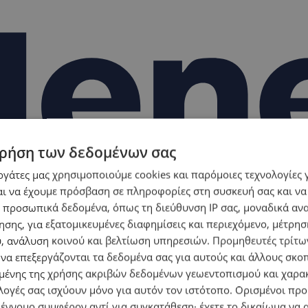
ρήση των δεδομένων σας
εργάτες μας χρησιμοποιούμε cookies και παρόμοιες τεχνολογίες 
ι να έχουμε πρόσβαση σε πληροφορίες στη συσκευή σας και να
 προσωπικά δεδομένα, όπως τη διεύθυνση IP σας, μοναδικά αν
σης, για εξατομικευμένες διαφημίσεις και περιεχόμενο, μέτρη
υ, ανάλυση κοινού και βελτίωση υπηρεσιών.
Προμηθευτές τρίτων
 να επεξεργάζονται τα δεδομένα σας για αυτούς και άλλους σκο
ένης της χρήσης ακριβών δεδομένων γεωεντοπισμού και χαρα
λογές σας ισχύουν μόνο για αυτόν τον ιστότοπο. Ορισμένοι πρ
 έννομο συμφέρον αντί για συγκατάθεση· έχετε το δικαίωμα να α