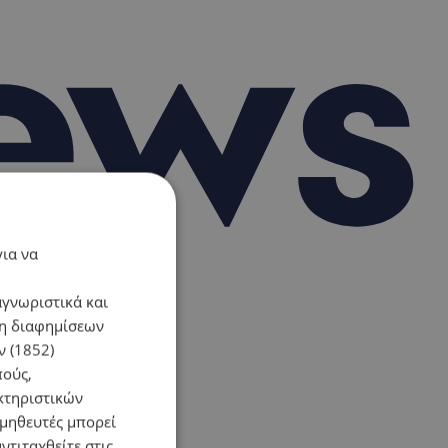
για να
αγνωριστικά και
ση διαφημίσεων
 (1852)
πούς,
κτηριστικών
ομηθευτές μπορεί
ντιταχθείτε στις