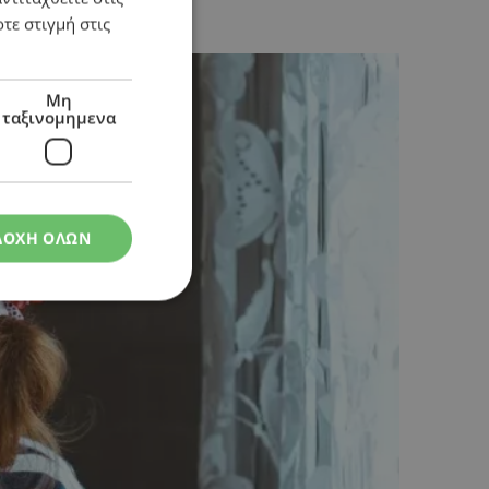
τε στιγμή στις
Μη
ταξινομημενα
ΔΟΧΗ ΟΛΩΝ