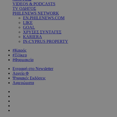
VIDEOS & PODCASTS
TV ΟΔΗΓΟΣ
PHILENEWS NETWORK
EN.PHILENEWS.COM
LIKE
GOAL
ΧΡΥΣΕΣ ΣΥΝΤΑΓΕΣ
KARIERA
IN-CYPRUS PROPERTY
#Καιρός
#Τζόκερ
#Φαρμακεία
Εγγραφή στο Newsletter
Αρχείο Φ
Ψηφιακές Εκδόσεις
Αφιερώματα