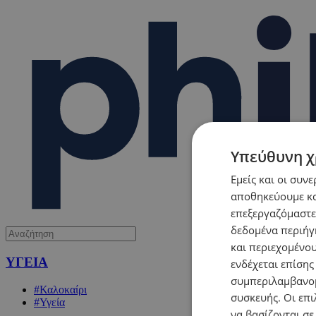
Υπεύθυνη χ
Εμείς και οι συν
αποθηκεύουμε κα
επεξεργαζόμαστε
δεδομένα περιήγη
και περιεχομένο
ΥΓΕΙΑ
ενδέχεται επίσης
συμπεριλαμβανομ
#Καλοκαίρι
συσκευής. Οι επι
#Υγεία
να βασίζονται σε