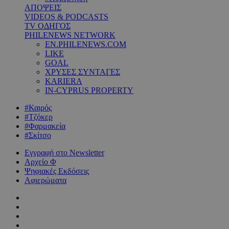
ΑΠΟΨΕΙΣ
VIDEOS & PODCASTS
TV ΟΔΗΓΟΣ
PHILENEWS NETWORK
EN.PHILENEWS.COM
LIKE
GOAL
ΧΡΥΣΕΣ ΣΥΝΤΑΓΕΣ
KARIERA
IN-CYPRUS PROPERTY
#Καιρός
#Τζόκερ
#Φαρμακεία
#Σκίτσο
Εγγραφή στο Newsletter
Αρχείο Φ
Ψηφιακές Εκδόσεις
Αφιερώματα