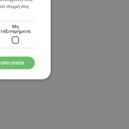
τε στιγμή στις
Μη
ταξινομημενα
ΔΟΧΗ ΟΛΩΝ