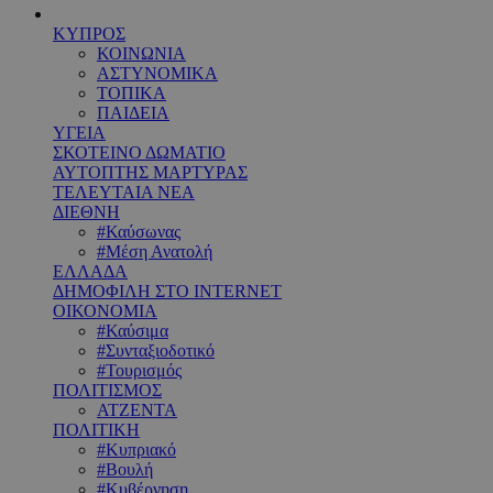
ΚΥΠΡΟΣ
ΚΟΙΝΩΝΙΑ
ΑΣΤΥΝΟΜΙΚΑ
ΤΟΠΙΚΑ
ΠΑΙΔΕΙΑ
ΥΓΕΙΑ
ΣΚΟΤΕΙΝΟ ΔΩΜΑΤΙΟ
ΑΥΤΟΠΤΗΣ ΜΑΡΤΥΡΑΣ
ΤΕΛΕΥΤΑΙΑ ΝΕΑ
ΔΙΕΘΝΗ
#Καύσωνας
#Μέση Ανατολή
ΕΛΛΑΔΑ
ΔΗΜΟΦΙΛΗ ΣΤΟ INTERNET
ΟΙΚΟΝΟΜΙΑ
#Καύσιμα
#Συνταξιοδοτικό
#Τουρισμός
ΠΟΛΙΤΙΣΜΟΣ
ΑΤΖΕΝΤΑ
ΠΟΛΙΤΙΚΗ
#Κυπριακό
#Βουλή
#Κυβέρνηση