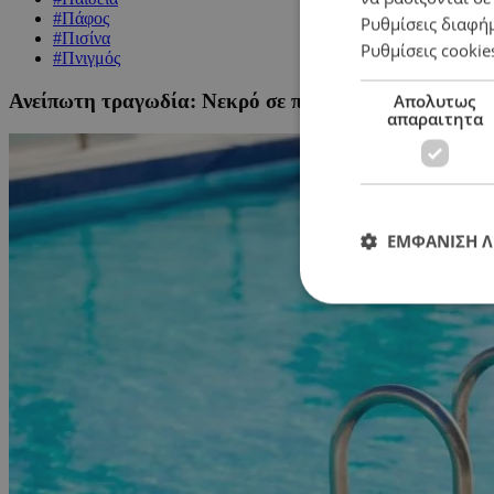
#Πάφος
Ρυθμίσεις διαφή
#Πισίνα
Ρυθμίσεις cookie
#Πνιγμός
Ανείπωτη τραγωδία: Νεκρό σε πισίνα 4χρονο παιδάκι
Απολυτως
απαραιτητα
ΕΜΦΑΝΙΣΗ 