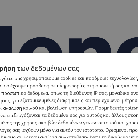
ρήση των δεδομένων σας
εργάτες μας χρησιμοποιούμε cookies και παρόμοιες τεχνολογίες 
ι να έχουμε πρόσβαση σε πληροφορίες στη συσκευή σας και να
 προσωπικά δεδομένα, όπως τη διεύθυνση IP σας, μοναδικά αν
σης, για εξατομικευμένες διαφημίσεις και περιεχόμενο, μέτρη
υ, ανάλυση κοινού και βελτίωση υπηρεσιών.
Προμηθευτές τρίτων
 να επεξεργάζονται τα δεδομένα σας για αυτούς και άλλους σκο
ένης της χρήσης ακριβών δεδομένων γεωεντοπισμού και χαρα
λογές σας ισχύουν μόνο για αυτόν τον ιστότοπο. Ορισμένοι πρ
 έννομο συμφέρον αντί για συγκατάθεση· έχετε το δικαίωμα να α