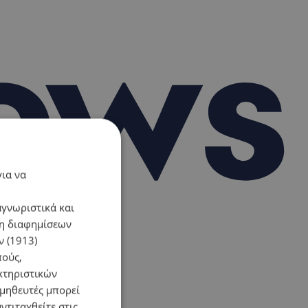
για να
αγνωριστικά και
ση διαφημίσεων
 (1913)
πούς,
κτηριστικών
ομηθευτές μπορεί
ντιταχθείτε στις