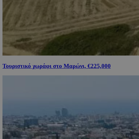
Τουριστικό χωράφι στο Μαρώνι, €225,000