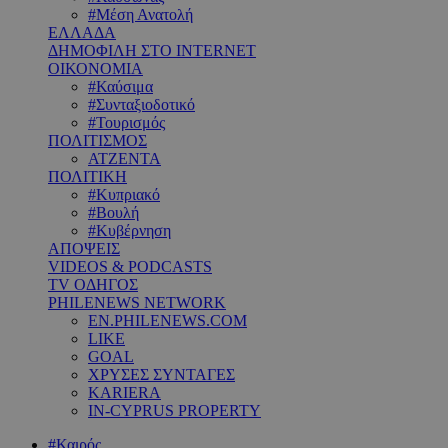
#Μέση Ανατολή
ΕΛΛΑΔΑ
ΔΗΜΟΦΙΛΗ ΣΤΟ INTERNET
ΟΙΚΟΝΟΜΙΑ
#Καύσιμα
#Συνταξιοδοτικό
#Τουρισμός
ΠΟΛΙΤΙΣΜΟΣ
ΑΤΖΕΝΤΑ
ΠΟΛΙΤΙΚΗ
#Κυπριακό
#Βουλή
#Κυβέρνηση
ΑΠΟΨΕΙΣ
VIDEOS & PODCASTS
TV ΟΔΗΓΟΣ
PHILENEWS NETWORK
EN.PHILENEWS.COM
LIKE
GOAL
ΧΡΥΣΕΣ ΣΥΝΤΑΓΕΣ
KARIERA
IN-CYPRUS PROPERTY
#Καιρός