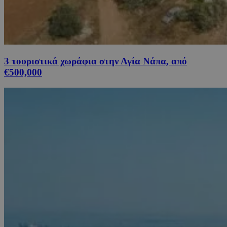
3 τουριστικά χωράφια στην Αγία Νάπα, από
€500,000