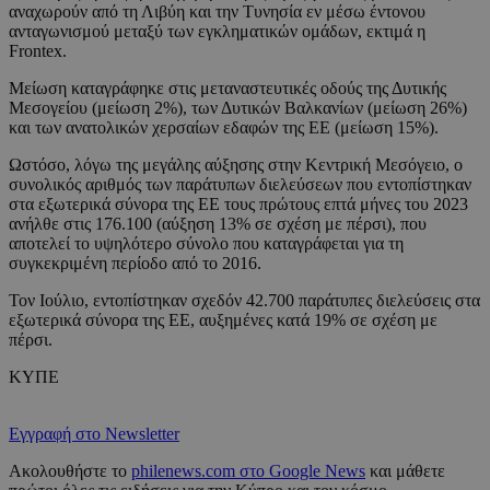
αναχωρούν από τη Λιβύη και την Τυνησία εν μέσω έντονου
ανταγωνισμού μεταξύ των εγκληματικών ομάδων, εκτιμά η
Frontex.
Μείωση καταγράφηκε στις μεταναστευτικές οδούς της Δυτικής
Μεσογείου (μείωση 2%), των Δυτικών Βαλκανίων (μείωση 26%)
και των ανατολικών χερσαίων εδαφών της ΕΕ (μείωση 15%).
Ωστόσο, λόγω της μεγάλης αύξησης στην Κεντρική Μεσόγειο, ο
συνολικός αριθμός των παράτυπων διελεύσεων που εντοπίστηκαν
στα εξωτερικά σύνορα της ΕΕ τους πρώτους επτά μήνες του 2023
ανήλθε στις 176.100 (αύξηση 13% σε σχέση με πέρσι), που
αποτελεί το υψηλότερο σύνολο που καταγράφεται για τη
συγκεκριμένη περίοδο από το 2016.
Τον Ιούλιο, εντοπίστηκαν σχεδόν 42.700 παράτυπες διελεύσεις στα
εξωτερικά σύνορα της ΕΕ, αυξημένες κατά 19% σε σχέση με
πέρσι.
ΚΥΠΕ
Εγγραφή στο Newsletter
Ακολουθήστε το
philenews.com στο Google News
και μάθετε