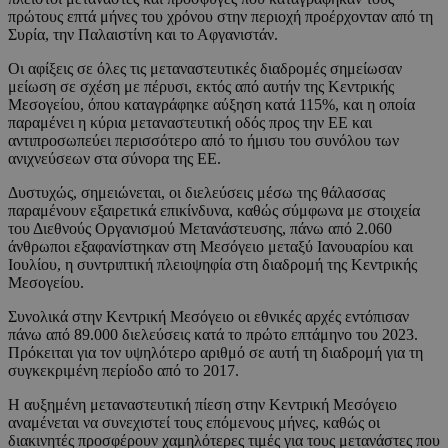
πρώτους επτά μήνες του χρόνου στην περιοχή προέρχονταν από τη
Συρία, την Παλαιστίνη και το Αφγανιστάν.
Οι αφίξεις σε όλες τις μεταναστευτικές διαδρομές σημείωσαν
μείωση σε σχέση με πέρυσι, εκτός από αυτήν της Κεντρικής
Μεσογείου, όπου καταγράφηκε αύξηση κατά 115%, και η οποία
παραμένει η κύρια μεταναστευτική οδός προς την ΕΕ και
αντιπροσωπεύει περισσότερο από το ήμισυ του συνόλου των
ανιχνεύσεων στα σύνορα της ΕΕ.
Δυστυχώς, σημειώνεται, οι διελεύσεις μέσω της θάλασσας
παραμένουν εξαιρετικά επικίνδυνα, καθώς σύμφωνα με στοιχεία
του Διεθνούς Οργανισμού Μετανάστευσης, πάνω από 2.060
άνθρωποι εξαφανίστηκαν στη Μεσόγειο μεταξύ Ιανουαρίου και
Ιουλίου, η συντριπτική πλειοψηφία στη διαδρομή της Κεντρικής
Μεσογείου.
Συνολικά στην Κεντρική Μεσόγειο οι εθνικές αρχές εντόπισαν
πάνω από 89.000 διελεύσεις κατά το πρώτο επτάμηνο του 2023.
Πρόκειται για τον υψηλότερο αριθμό σε αυτή τη διαδρομή για τη
συγκεκριμένη περίοδο από το 2017.
Η αυξημένη μεταναστευτική πίεση στην Κεντρική Μεσόγειο
αναμένεται να συνεχιστεί τους επόμενους μήνες, καθώς οι
διακινητές προσφέρουν χαμηλότερες τιμές για τους μετανάστες που