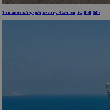
3 τουριστικά χωράφια στην Αλαμινό, €4,000,000