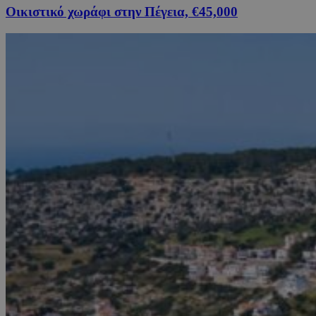
Οικιστικό χωράφι στην Πέγεια, €45,000