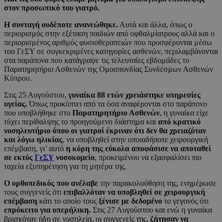
στον προσωπικό του γιατρό.
Η συνταγή ουδέποτε ανανεώθηκε.
Αυτά και άλλα, όπως ο
περιορισμός στην εξέταση παιδιών από οφθαλμίατρους αλλά και ο
περιορισμένος αριθμός φυσιοθεραπειών που προσφέρονται μέσω
του ΓεΣΥ σε συγκεκριμένες κατηγορίες ασθενών, περιλαμβάνονται
στα παράπονα που κατάγραψε τις τελευταίες εβδομάδες το
Παρατηρητήριο Ασθενών της Ομοσπονδίας Συνδέσμων Ασθενών
Κύπρου.
Στις 25 Αυγούστου,
γυναίκα 88 ετών χρειάστηκε υπηρεσίες
υγείας.
Όπως προκύπτει από τα όσα αναφέρονται στο παράπονο
που υποβλήθηκε στο
Παρατηρητήριο Ασθενών
, η γυναίκα είχε
τύχει περίθαλψης το προηγούμενο διάστημα και
από κρατικό
νοσηλευτήριο όπου οι γιατροί έκριναν ότι δεν θα χρειαζόταν
και λόγω ηλικίας
, να υποβληθεί στην οποιαδήποτε χειρουργική
επέμβαση, γι’ αυτό
η κόρη της εύκολα αποφάσισε να αποταθεί
σε εκτός
ΓεΣΥ
νοσοκομείο
, προκειμένου να εξασφαλίσει πιο
ταχεία εξυπηρέτηση για τη μητέρα της.
Ο ορθοπεδικός που ανέλαβε
την παρακολούθηση της, ενημέρωσε
τους συγγενείς ότι
επιβαλλόταν να υποβληθεί σε χειρουργική
επέμβαση
κάτι το οποίο τους
ξένισε με δεδομένο
το γεγονός ότι
επρόκειτο για υπερήλικη.
Στις 27 Αυγούστου και ενώ η γυναίκα
βρισκόταν ήδη σε νοσηλεία, οι συγγενείς της,
ζήτησαν να