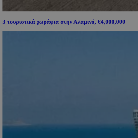
3 τουριστικά χωράφια στην Αλαμινό, €4,000,000