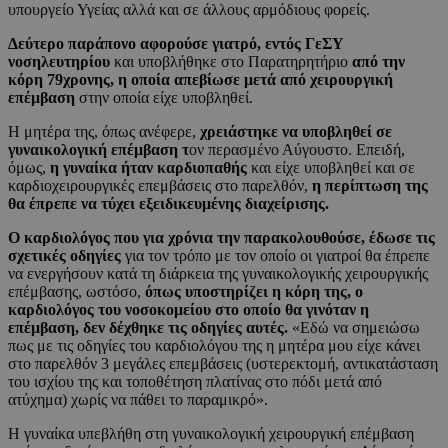
υπουργείο Υγείας αλλά και σε άλλους αρμόδιους φορείς.
Δεύτερο παράπονο αφορούσε γιατρό, εντός ΓεΣΥ
νοσηλευτηρίου
και υποβλήθηκε στο Παρατηρητήριο
από την
κόρη 79χρονης, η οποία απεβίωσε μετά από χειρουργική
επέμβαση
στην οποία είχε υποβληθεί.
Η μητέρα της, όπως ανέφερε,
χρειάστηκε να υποβληθεί σε
γυναικολογική επέμβαση τ
ον περασμένο Αύγουστο. Επειδή,
όμως,
η γυναίκα ήταν καρδιοπαθής
και είχε υποβληθεί και σε
καρδιοχειρουργικές επεμβάσεις στο παρελθόν,
η περίπτωση της
θα έπρεπε να τύχει εξειδικευμένης διαχείρισης.
Ο καρδιολόγος που για χρόνια την παρακολουθούσε, έδωσε τις
σχετικές οδηγίες
για τον τρόπο με τον οποίο οι γιατροί θα έπρεπε
να ενεργήσουν κατά τη διάρκεια της γυναικολογικής χειρουργικής
επέμβασης, ωστόσο,
όπως υποστηρίζει η κόρη της, ο
καρδιολόγος του νοσοκομείου στο οποίο θα γινόταν η
επέμβαση, δεν δέχθηκε τις οδηγίες αυτές.
«Εδώ να σημειώσω
πως με τις οδηγίες του καρδιολόγου της η μητέρα μου είχε κάνει
στο παρελθόν 3 μεγάλες επεμβάσεις (υστερεκτομή, αντικατάσταση
του ισχίου της και τοποθέτηση πλατίνας στο πόδι μετά από
ατύχημα) χωρίς να πάθει το παραμικρό».
Η γυναίκα υπεβλήθη στη γυναικολογική χειρουργική επέμβαση