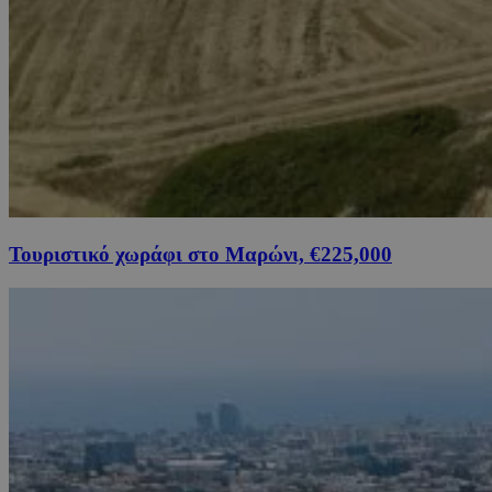
Τουριστικό χωράφι στο Μαρώνι, €225,000