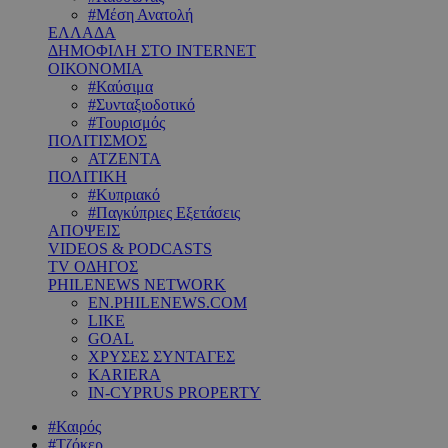
#Μέση Ανατολή
ΕΛΛΑΔΑ
ΔΗΜΟΦΙΛΗ ΣΤΟ INTERNET
ΟΙΚΟΝΟΜΙΑ
#Καύσιμα
#Συνταξιοδοτικό
#Τουρισμός
ΠΟΛΙΤΙΣΜΟΣ
ΑΤΖΕΝΤΑ
ΠΟΛΙΤΙΚΗ
#Κυπριακό
#Παγκύπριες Εξετάσεις
ΑΠΟΨΕΙΣ
VIDEOS & PODCASTS
TV ΟΔΗΓΟΣ
PHILENEWS NETWORK
EN.PHILENEWS.COM
LIKE
GOAL
ΧΡΥΣΕΣ ΣΥΝΤΑΓΕΣ
KARIERA
IN-CYPRUS PROPERTY
#Καιρός
#Τζόκερ