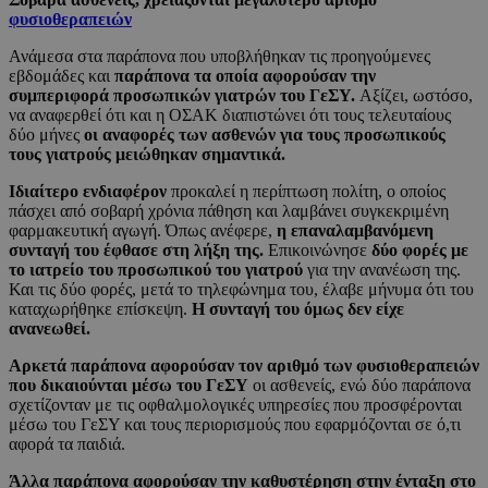
φυσιοθεραπειών
Ανάμεσα στα παράπονα που υποβλήθηκαν τις προηγούμενες
εβδομάδες και
παράπονα τα οποία αφορούσαν την
συμπεριφορά προσωπικών γιατρών του ΓεΣΥ.
Αξίζει, ωστόσο,
να αναφερθεί ότι και η ΟΣΑΚ διαπιστώνει ότι τους τελευταίους
δύο μήνες
οι αναφορές των ασθενών για τους προσωπικούς
τους γιατρούς μειώθηκαν σημαντικά.
Ιδιαίτερο ενδιαφέρον
προκαλεί η περίπτωση πολίτη, ο οποίος
πάσχει από σοβαρή χρόνια πάθηση και λαμβάνει συγκεκριμένη
φαρμακευτική αγωγή. Όπως ανέφερε,
η επαναλαμβανόμενη
συνταγή του έφθασε στη λήξη της.
Επικοινώνησε
δύο φορές με
το ιατρείο του προσωπικού του γιατρού
για την ανανέωση της.
Και τις δύο φορές, μετά το τηλεφώνημα του, έλαβε μήνυμα ότι του
καταχωρήθηκε επίσκεψη.
Η συνταγή του όμως δεν είχε
ανανεωθεί.
Αρκετά παράπονα αφορούσαν τον αριθμό των φυσιοθεραπειών
που δικαιούνται μέσω του ΓεΣΥ
οι ασθενείς, ενώ δύο παράπονα
σχετίζονταν με τις οφθαλμολογικές υπηρεσίες που προσφέρονται
μέσω του ΓεΣΥ και τους περιορισμούς που εφαρμόζονται σε ό,τι
αφορά τα παιδιά.
Άλλα παράπονα αφορούσαν την καθυστέρηση στην ένταξη στο