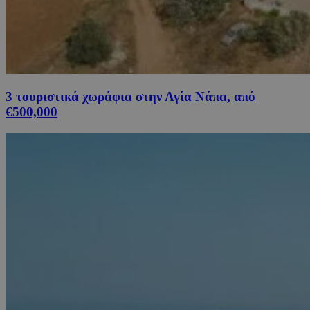
3 τουριστικά χωράφια στην Αγία Νάπα, από
€500,000