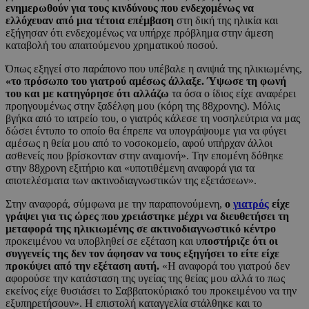
ενημερωθούν για τους κινδύνους που ενδεχομένως να
ελλόχευαν από μια τέτοια επέμβαση
στη δική της ηλικία και
εξήγησαν ότι ενδεχομένως να υπήρχε πρόβλημα στην άμεση
καταβολή του απαιτούμενου χρηματικού ποσού.
Όπως εξηγεί στο παράπονο που υπέβαλε η ανιψιά της ηλικιωμένης,
«το πρόσωπο του γιατρού αμέσως άλλαξε. Ύψωσε τη φωνή
του και με κατηγόρησε ότι αλλάζω
τα όσα ο ίδιος είχε αναφέρει
προηγουμένως στην ξαδέλφη μου (κόρη της 88χρονης). Μόλις
βγήκα από το ιατρείο του, ο γιατρός κάλεσε τη νοσηλεύτρια να μας
δώσει έντυπο το οποίο θα έπρεπε να υπογράψουμε για να φύγει
αμέσως η θεία μου από το νοσοκομείο, αφού υπήρχαν άλλοι
ασθενείς που βρίσκονταν στην αναμονή». Την επομένη δόθηκε
στην 88χρονη εξιτήριο και «υποτιθέμενη αναφορά για τα
αποτελέσματα των ακτινοδιαγνωστικών της εξετάσεων».
Στην αναφορά, σύμφωνα με την παραπονούμενη,
ο
γιατρός
είχε
γράψει για τις ώρες που χρειάστηκε μέχρι να διευθετήσει τη
μεταφορά της ηλικιωμένης σε ακτινοδιαγνωστικό κέντρο
προκειμένου να υποβληθεί σε εξέταση και υ
ποστήριζε ότι οι
συγγενείς της δεν τον άφησαν να τους εξηγήσει το είτε είχε
προκύψει από την εξέταση αυτή.
«Η αναφορά του γιατρού δεν
αφορούσε την κατάσταση της υγείας της θείας μου αλλά το πως
εκείνος είχε θυσιάσει το Σαββατοκύριακό του προκειμένου να την
εξυπηρετήσουν». Η επιστολή καταγγελία στάλθηκε και το