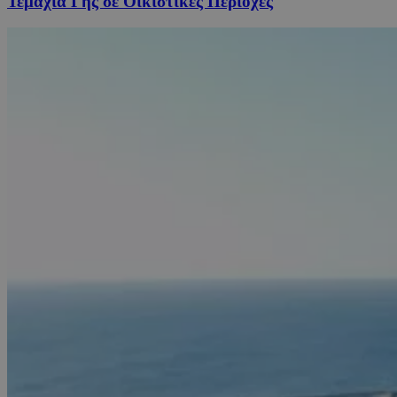
Τεμάχια Γης σε Οικιστικές Περιοχές