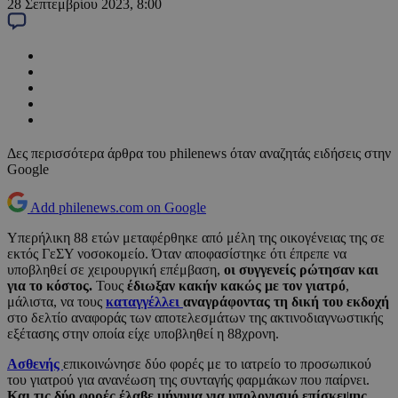
28 Σεπτεμβρίου 2023, 8:00
Δες περισσότερα άρθρα του philenews όταν αναζητάς ειδήσεις στην
Google
Add philenews.com on Google
Υπερήλικη 88 ετών μεταφέρθηκε από μέλη της οικογένειας της σε
εκτός ΓεΣΥ νοσοκομείο. Όταν αποφασίστηκε ότι έπρεπε να
υποβληθεί σε χειρουργική επέμβαση,
οι συγγενείς ρώτησαν και
για το κόστος.
Τους
έδιωξαν κακήν κακώς με τον γιατρό
,
μάλιστα, να τους
καταγγέλλει
αναγράφοντας τη δική του εκδοχή
στο δελτίο αναφοράς των αποτελεσμάτων της ακτινοδιαγνωστικής
εξέτασης στην οποία είχε υποβληθεί η 88χρονη.
Ασθενής
επικοινώνησε δύο φορές με το ιατρείο το προσωπικού
του γιατρού για ανανέωση της συνταγής φαρμάκων που παίρνει.
Και τις δύο φορές έλαβε μήνυμα για υπολογισμό επίσκεψης