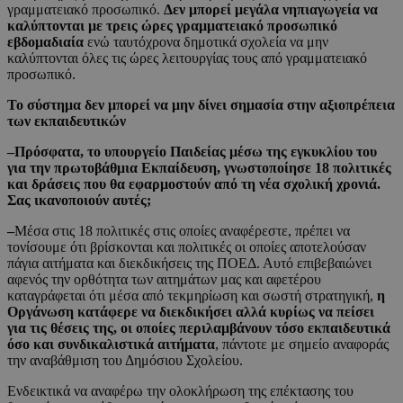
γραμματειακό προσωπικό.
Δεν μπορεί μεγάλα νηπιαγωγεία να
καλύπτονται με τρεις ώρες γραμματειακό προσωπικό
εβδομαδιαία
ενώ ταυτόχρονα δημοτικά σχολεία να μην
καλύπτονται όλες τις ώρες λειτουργίας τους από γραμματειακό
προσωπικό.
To σύστημα δεν μπορεί να μην δίνει σημασία στην αξιοπρέπεια
των εκπαιδευτικών
–
Πρόσφατα, το υπουργείο Παιδείας μέσω της εγκυκλίου του
για την πρωτοβάθμια Εκπαίδευση, γνωστοποίησε 18 πολιτικές
και δράσεις που θα εφαρμοστούν από τη νέα σχολική χρονιά.
Σας ικανοποιούν αυτές;
–
Μέσα στις 18 πολιτικές στις οποίες αναφέρεστε, πρέπει να
τονίσουμε ότι βρίσκονται και πολιτικές οι οποίες αποτελούσαν
πάγια αιτήματα και διεκδικήσεις της ΠΟΕΔ. Αυτό επιβεβαιώνει
αφενός την ορθότητα των αιτημάτων μας και αφετέρου
καταγράφεται ότι μέσα από τεκμηρίωση και σωστή στρατηγική,
η
Οργάνωση κατάφερε να διεκδικήσει αλλά κυρίως να πείσει
για τις θέσεις της, οι οποίες περιλαμβάνουν τόσο εκπαιδευτικά
όσο και συνδικαλιστικά αιτήματα
, πάντοτε με σημείο αναφοράς
την αναβάθμιση του Δημόσιου Σχολείου.
Ενδεικτικά να αναφέρω την ολοκλήρωση της επέκτασης του