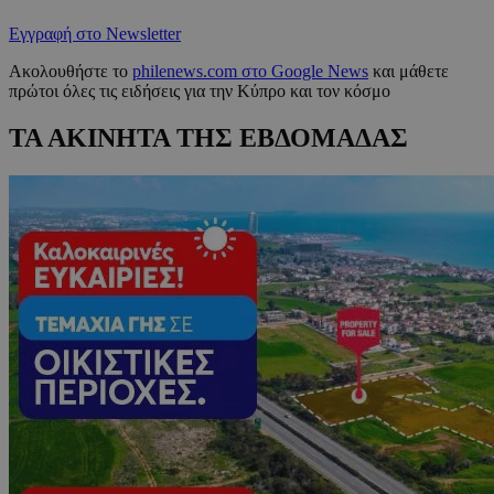
Εγγραφή στο Newsletter
Ακολουθήστε το
philenews.com στο Google News
και μάθετε
πρώτοι όλες τις ειδήσεις για την Κύπρο και τον κόσμο
ΤΑ ΑΚΙΝΗΤΑ ΤΗΣ ΕΒΔΟΜΑΔΑΣ