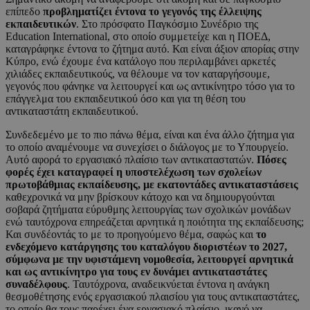
επίπεδο
προβληματίζει έντονα το γεγονός της έλλειψης
εκπαιδευτικών
. Στο πρόσφατο Παγκόσμιο Συνέδριο της
Education International, στο οποίο συμμετείχε και η ΠΟΕΔ,
καταγράφηκε έντονα το ζήτημα αυτό. Και είναι άξιον απορίας στην
Κύπρο, ενώ έχουμε ένα κατάλογο που περιλαμβάνει αρκετές
χιλιάδες εκπαιδευτικούς, να θέλουμε να τον καταργήσουμε,
γεγονός που φάνηκε να λειτουργεί και ως αντικίνητρο τόσο για το
επάγγελμα του εκπαιδευτικού όσο και για τη θέση του
αντικαταστάτη εκπαιδευτικού.
Συνδεδεμένο με το πιο πάνω θέμα, είναι και ένα άλλο ζήτημα για
το οποίο αναμένουμε να συνεχίσει ο διάλογος με το Υπουργείο.
Αυτό αφορά το εργασιακό πλαίσιο των αντικαταστατών.
Πόσες
φορές έχει καταγραφεί η υποστελέχωση των σχολείων
πρωτοβάθμιας εκπαίδευσης, με εκατοντάδες αντικαταστάσεις
καθεχρονικά να μην βρίσκουν κάτοχο και να δημιουργούνται
σοβαρά ζητήματα εύρυθμης λειτουργίας των σχολικών μονάδων
ενώ ταυτόχρονα επηρεάζεται αρνητικά η ποιότητα της εκπαίδευσης;
Και συνδέοντάς το με το προηγούμενο θέμα, σαφώς και
το
ενδεχόμενο κατάργησης του καταλόγου διοριστέων το 2027,
σύμφωνα με την υφιστάμενη νομοθεσία, λειτουργεί αρνητικά
και ως αντικίνητρο για τους εν δυνάμει αντικαταστάτες
συναδέλφους
. Ταυτόχρονα, αναδεικνύεται έντονα η ανάγκη
θεσμοθέτησης ενός εργασιακού πλαισίου για τους αντικαταστάτες,
το οποίο θα τους παρέχει ένα εργασιακό πλαίσιο, ικανό να