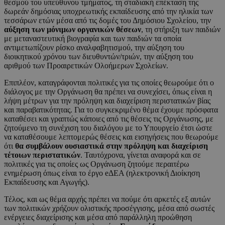
θεσμού του υπεύθυνου τμήματος, τη σταδιακή επέκταση της
δωρεάν δημόσιας υποχρεωτικής εκπαίδευσης από την ηλικία των
τεσσάρων ετών μέσα από τις δομές του Δημόσιου Σχολείου, την
αύξηση των μόνιμων οργανικών θέσεων
, τη στήριξη των παιδιών
με μεταναστευτική βιογραφία και των παιδιών τα οποία
αντιμετωπίζουν ρίσκο αναλφαβητισμού, την αύξηση του
διοικητικού χρόνου των διευθυντών/τριών, την αύξηση του
αριθμού των Προαιρετικών Ολοήμερων Σχολείων.
Επιπλέον, καταγράφονται πολιτικές για τις οποίες θεωρούμε ότι ο
διάλογος με την Οργάνωση θα πρέπει να συνεχίσει, όπως είναι η
λήψη μέτρων για την πρόληψη και διαχείριση περιστατικών βίας
και παραβατικότητας. Για το συγκεκριμένο θέμα έχουμε πρόσφατα
καταθέσει και γραπτώς κάποιες από τις θέσεις τις Οργάνωσης, με
ζητούμενο τη συνέχιση του διαλόγου με το Υπουργείο έτσι ώστε
να καταθέσουμε λεπτομερώς θέσεις και εισηγήσεις που θεωρούμε
ότι
θα συμβάλουν ουσιαστικά στην πρόληψη και διαχείριση
τέτοιων περιστατικών
. Ταυτόχρονα, γίνεται αναφορά και σε
πολιτικές για τις οποίες ως Οργάνωση ζητούμε περαιτέρω
ενημέρωση όπως είναι το έργο eΔΕΑ (ηλεκτρονική Διοίκηση
Εκπαίδευσης και Αγωγής).
Τέλος, και ως θέμα αρχής πρέπει να πούμε ότι αρκετές εξ αυτών
των πολιτικών χρήζουν ολιστικής προσέγγισης, μέσα από σωστές
ενέργειες διαχείρισης και μέσα από παράλληλη προώθηση