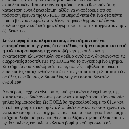
εκπαιδευτικών. Και σε απάντηση κάποιων που θεωρούν ότι η
κατάσταση είναι διαχειρίσιμη, αξίζει να αναφέρουμε ότι σε
πρόσφατη έρευνα της UNICEF επιβεβαιώνεται ότι ένα στα πέντε
παιδιά βιώνουν ακραίες συνθήκες υψηλών θερμοκρασιών για
διπλάσιο χρονικό διάστημα, συγκριτικά με το τι καταγραφόταν πριν
έξι δεκαετίες.
Σε ό,τι αφορά στα κλιματιστικά, είναι σημαντικό να
επισημάνουμε το γεγονός ότι επιτέλους παίρνει σάρκα και οστά
η πολιτική απόφαση
της νυν κυβέρνησης και ξεκινά η
εγκατάσταση κλιματιστικών σε αριθμό σχολείων, δικαιώνοντας τις
διαχρονικές προσπάθειες της ΠΟΕΔ για το συγκεκριμένο ζήτημα.
Στο σημείο που βρισκόμαστε τώρα, αφενός επιβάλλεται όπως οι
διαδικασίες επιταχυνθούν έτσι ώστε η εγκατάσταση κλιματιστικών
σε όλες τις αίθουσες διδασκαλίας να γίνει όσο το δυνατόν
ενωρίτερα.
Αφετέρου, μέχρι να γίνει αυτό, υπάρχει ανάγκη διαχείρισης της
κατάστασης, ειδικά αν συνεχίσουν να καταγράφονται τόσο ακραία
ψηλές θερμοκρασίες. Ως ΠΟΕΔ θα παρακολουθούμε το θέμα και
θα αξιολογούμε τα δεδομένα, έτσι ώστε εάν και εφόσον χρειαστεί,
να καταθέσουμε τις εισηγήσεις μας προς το υπουργείο Παιδείας με
στόχο τη λήψη μέτρων που θα διασφαλίζουν την ασφάλεια και την
υγεία παιδιών, εκπαιδευτικών και βοηθητικού προσωπικού.