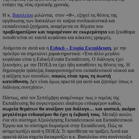
ενόψει της νέας σχολικής χρονιάς.
Η κ.
Βασιλείου
μιλώντας στον «Φ», εξηγεί τις θέσεις της
οργάνωσης των δασκάλων σε καίρια συνδικαλιστικά και
εκπαιδευτικά ζητήματα, αναφέρεται σε θέματα που
προβληματίζουν και παραμένουν σε εκκρεμότητα
και ξεκάθαρα
τοποθετείται σε καυτά κεφάλαια και κόκκινες γραμμές.
Ανάμεσα σε αυτά και η
Ειδική – Ενιαία Εκπαίδευση
, με την
πρόεδρο να σημειώνει χαρακτηριστικά: «Ένα άλλο μεγάλο
κεφάλαιο είναι η Ειδική-Ενιαία Εκπαίδευση. Ο διάλογος έχει
ξεκινήσει, με την ΠΟΕΔ να έχει ήδη καταθέσει τις θέσεις της. Η
δημιουργία τράπεζας διαφοροποιημένου εκπαιδευτικού υλικού και
η αύξηση των συνοδών,
σαφώς είναι προς τη σωστή
κατεύθυνση.
Δεν είναι όμως αρκετά για αυτό και ζητούμε όπως ο
διάλογος συνεχίσει».
Πάντως, από τον Σεπτέμβρη αναμένουμε πως ο τομέας της
Εκπαίδευσης θα συγκεντρώσει ιδιαίτερο ενδιαφέρον καθώς
σωρεία θεμάτων θα ανοίξουν για διάλογο… και φυσικά, ακόμα
μεγαλύτερο ενδιαφέρον θα έχει η έκβασή τους
. Μεταξύ αυτών,
ένα νέο σύστημα Αξιολόγησης Εκπαιδευτικού και Εκπαιδευτικού
Έργου και το σύστημα διορισμού στην Εκπαίδευση. Πώς τα
αντιμετωπίζει αυτά η ΠΟΕΔ; Τι προτίθεται να πράξει; Αυτά και
αρκετά άλλα σημεία διευκρινίζει η κ. Βασιλείου στη συνέντευξη