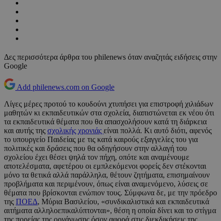
Δες περισσότερα άρθρα του philenews όταν αναζητάς ειδήσεις στην
Google
Add philenews.com on Google
Λίγες μέρες προτού το κουδούνι χτυπήσει για επιστροφή χιλιάδων
μαθητών κι εκπαιδευτικών στα σχολεία, διαπιστώνεται εκ νέου ότι
τα εκπαιδευτικά θέματα που θα απασχολήσουν κατά τη διάρκεια
και αυτής της
σχολικής χρονιάς
είναι πολλά. Κι αυτό διότι, αφενός
το υπουργείο Παιδείας με τις κατά καιρούς εξαγγελίες του για
πολιτικές και δράσεις που θα οδηγήσουν στην αλλαγή του
σχολείου έχει θέσει ψηλά τον πήχη, οπότε και αναμένουμε
αποτελέσματα, αφετέρου οι εμπλεκόμενοι φορείς δεν στέκονται
μόνο τα θετικά αλλά παράλληλα, θέτουν ζητήματα, επισημαίνουν
προβλήματα και περιμένουν, όπως είναι αναμενόμενο, λύσεις σε
θέματα που βρίσκονται ενώπιον τους. Σύμφωνα δε, με την πρόεδρο
της
ΠΟΕΔ
, Μύρια Βασιλείου, «συνδικαλιστικά και εκπαιδευτικά
αιτήματα αλληλοεπικαλύπτονται», θέση η οποία δίνει και το στίγμα
της πορείας της οργάνωσης όσον αφορά στις διεκδικήσεις της