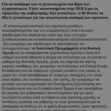
Για να ανοίξουμε και το χιλιοειπωμένο πια θέμα των
κλιματιστικών. Είστε ικανοποιημένοι στην ΠΟΕΔ για τις
εξαγγελίες της κυβέρνησης; Και γενικότερα, τι θα θέλατε να
θίξετε γενικότερα για την υλικοτεχνική υποδομή των σχολείων;
–
Η υλικοτεχνική υποδομή των σχολικών μονάδων,
περιλαμβανομένων και των κλιματιστικών είναι ένα καλό
παράδειγμα που αναδεικνύει αυτό που λέμε συνεχώς:
Συνδικαλιστικά και εκπαιδευτικά αιτήματα αλληλοεπικαλύπτονται.
Δεν μπορούμε για παράδειγμα να προσπαθούμε να
εκσυγχρονίσουμε τ
α Αναλυτικά Προγράμματα στη Φυσική
Αγωγή
και να καταγράφονται περιπτώσεις σχολείων όπου δεν
υπάρχει κλειστή αίθουσα ή ακόμη και στέγαστρο για να γίνεται το
μάθημα της Φυσικής Αγωγής, χωρίς να επηρεάζεται από τις
καιρικές συνθήκες. Δεν μπορούμε να συζητούμε για Ειδική-Ενιαία
Εκπαίδευση και να υπάρχουν σχολικές μονάδες στις οποίες οι
χώροι δεν είναι προσβάσιμοι σε άτομα με αναπηρίες, είτε αυτά
είναι παιδιά, είτε εκπαιδευτικοί, είτε γονείς. Δεν μπορούμε να
μιλούμε για εκσυγχρονισμό του Συστήματος Αξιολόγησης του
Εκπαιδευτικού και του Εκπαιδευτικού Έργου ή για προσπάθεια
βελτίωσης των μαθησιακών αποτελεσμάτων και για τρεις
τουλάχιστον μήνες κατά τη διάρκεια μιας σχολικής χρονιάς, οι
συνθήκες εργασίας και μάθησης να είναι τριτοκοσμικές και να
καταγράφεται διεθνώς ότι οι ψηλές θερμοκρασίες έχουν αρνητικές
επιπτώσεις στην υγεία και στην απόδοση παιδιών και