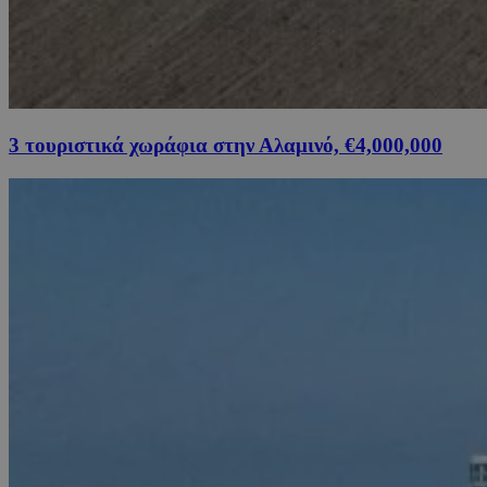
3 τουριστικά χωράφια στην Αλαμινό, €4,000,000