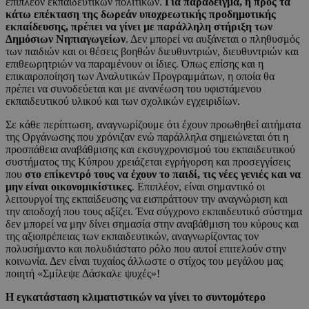
επιπλέον εκπαιδευτικών πολιτικών.
Για παράδειγμα, η προς τα
κάτω επέκταση της δωρεάν υποχρεωτικής προδημοτικής
εκπαίδευσης, πρέπει να γίνει με παράλληλη στήριξη των
Δημόσιων Νηπιαγωγείων
. Δεν μπορεί να αυξάνεται ο πληθυσμός
των παιδιών και οι θέσεις βοηθών διευθυντριών, διευθυντριών και
επιθεωρητριών να παραμένουν οι ίδιες. Όπως επίσης και η
επικαιροποίηση των Αναλυτικών Προγραμμάτων, η οποία θα
πρέπει να συνοδεύεται και με ανανέωση του υφιστάμενου
εκπαιδευτικού υλικού και των σχολικών εγχειριδίων.
Σε κάθε περίπτωση, αναγνωρίζουμε ότι έχουν προωθηθεί αιτήματα
της Οργάνωσης που χρόνιζαν ενώ παράλληλα σημειώνεται ότι η
προσπάθεια αναβάθμισης και εκσυγχρονισμού του εκπαιδευτικού
συστήματος της Κύπρου χρειάζεται εγρήγορση και προσεγγίσεις
που
στο επίκεντρό τους να έχουν το παιδί, τις νέες γενιές και να
μην είναι οικονομικίστικες
. Επιπλέον, είναι σημαντικό οι
λειτουργοί της εκπαίδευσης να εισπράττουν την αναγνώριση και
την αποδοχή που τους αξίζει. Ένα σύγχρονο εκπαιδευτικό σύστημα
δεν μπορεί να μην δίνει σημασία στην αναβάθμιση του κύρους και
της αξιοπρέπειας των εκπαιδευτικών, αναγνωρίζοντας τον
πολυσήμαντο και πολυδιάστατο ρόλο που αυτοί επιτελούν στην
κοινωνία. Δεν είναι τυχαίος άλλωστε ο στίχος του μεγάλου μας
ποιητή «Σμίλεψε Δάσκαλε ψυχές»!
Η εγκατάσταση κλιματιστικών να γίνει το συντομότερο