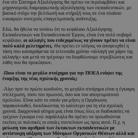
ένα νέο Σύστημα Αξιολόγησης θα πρέπει να περιλαμβάνει και
μηχανισμούς διαμορφωτικής αξιολόγησης των εκπαιδευτικών, με
βασικό στόχο την βελτίωσή και στήριξή τους σε ένα πλαίσιο
ευκαιριών συνεχούς επαγγελματικής ανάπτυξης.
Εδώ, θα ήθελα να τονίσω ότι το κεφάλαιο Αξιολόγησης
Εκπαιδευτικών και Εκπαιδευτικού Έργου, είναι ένα πολύ σοβαρό
κεφάλαιο,
οι αλλαγές που ενδεχομένως να γίνουν πρέπει να είναι
πολύ καλά μελετημένες
. Θα πρέπει εν ολίγοις να αποφευχθεί η
τάση που καταγράφεται τα τελευταία χρόνια «αλλαγή για χάριν της
αλλαγής» και μετά να τρέχουμε να διορθώνουμε στρεβλώσεις και
λάθη που θα προκύψουν.
-Ποιο είναι το μεγάλο στοίχημα για την ΠΟΕΔ ενόψει της
έναρξης της νέας σχολικής χρονιάς;
-Λίγο πριν το πρώτο κουδούνι, το μεγάλο στοίχημα είναι η έγκαιρη
στελέχωση, τόσο του πρωινού, όσο και του απογευματινού
σχολείου. Είναι κάτι το οποίο για μήνες η Οργάνωση
παρακολουθεί, διεκδικώντας το καλύτερο για τη νέα σχολική
χρονιά. Διαχρονικά αίτημα μας είναι όπως όλες οι διαδικασίες να
τρέχουν έγκαιρα ενώ παράλληλα θα πρέπει να προωθούνται
εκείνες οι πολιτικές οι οποίες συντείνουν ως προς αυτό. Π.χ. η
μείωση του αριθμού των έκτακτων εκπαιδευτικών με
αντίστοιχη αύξηση των Μόνιμων Οργανικών Θέσεων αλλά και