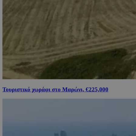
Τουριστικό χωράφι στο Μαρώνι, €225,000