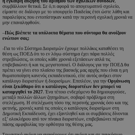
η έγκαιρη αύξηση του αριθμού των σχολικών συνοδών
,
συμβάλλουν θετικά. Σε ό,τι αφορά το απογευματινό σχολείο,
είμαστε σε διάλογο με το υπουργείο Παιδείας έτσι ώστε λάθη και
παραλείψεις που εντοπίστηκαν κατά την περσινή σχολική χρονιά να
μην επαναληφθούν.
–
Πώς βλέπετε τα υπόλοιπα θέματα που σύντομα θα ανοίξουν
ενώπιον σας;
-Για το νέο Σύστημα Διορισμών έχουμε πολλάκις καταθέσει τη
θέση ως ΠΟΕΔ ότι το εν λόγω σύστημα έχει πάρα πολλές
στρεβλώσεις, οι οποίες κάθε χρονιά εξετάσεων απλά τις
επιβεβαιώνει ή και τις μεγιστοποιεί. Ο διάλογος για την ΠΟΕΔ θα
πρέπει να γίνει στο πλαίσιο της βασικής μας αρχής που είναι η μη
θυματοποίηση κανενός εκπαιδευτικού, είτε αυτός ανήκει στον
κατάλογο διοριστέων ή διορισίμων. Επιπλέον, για την
Οργάνωση
είναι ξεκάθαρο ότι ο κατάλογος διοριστέων δεν μπορεί να
καταργηθεί το 2027
. Ένα τέτοιο ενδεχόμενο θα δημιουργούσε,
μεταξύ πολλών άλλων ζητημάτων, σοβαρό πρόβλημα στη
στελέχωση. Η στελέχωση τόσο της περσινής χρονιάς όσο και της
φετινής, χρονιές κατά τις οποίες ο κατάλογος διορισίμων στη
Δημοτική Εκπαίδευση, έχει εξαντληθεί και οι συμβάσεις δίνονται
εξ’ ολοκλήρου από τον πίνακα διοριστέων, επιβεβαιώνει πέραν
πάσης αμφιβολίας την ορθότητα της θέσης μας.
Σημαντικό ακόμη να αναφέρουμε ότι ακόμη και σε παγκόσμιο