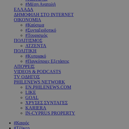
#Μέση Ανατολή
ΕΛΛΑΔΑ
ΔΗΜΟΦΙΛΗ ΣΤΟ INTERNET
ΟΙΚΟΝΟΜΙΑ
#Καύσιμα
#Συνταξιοδοτικό
#Τουρισμός
ΠΟΛΙΤΙΣΜΟΣ
ΑΤΖΕΝΤΑ
ΠΟΛΙΤΙΚΗ
#Κυπριακό
#Παγκύπριες Εξετάσεις
ΑΠΟΨΕΙΣ
VIDEOS & PODCASTS
TV ΟΔΗΓΟΣ
PHILENEWS NETWORK
EN.PHILENEWS.COM
LIKE
GOAL
ΧΡΥΣΕΣ ΣΥΝΤΑΓΕΣ
KARIERA
IN-CYPRUS PROPERTY
#Καιρός
#Τζόκερ