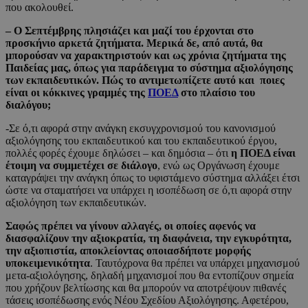
που ακολουθεί.
– Ο Σεπτέμβρης πλησιάζει και μαζί του έρχονται στο
προσκήνιο αρκετά ζητήματα. Μερικά δε, από αυτά, θα
μπορούσαν να χαρακτηριστούν και ως χρόνια ζητήματα της
Παιδείας μας, όπως για παράδειγμα το σύστημα αξιολόγησης
των εκπαιδευτικών. Πώς το αντιμετωπίζετε αυτό και ποιες
είναι οι κόκκινες γραμμές της
ΠΟΕΔ
στο πλαίσιο του
διαλόγου;
-Σε ό,τι αφορά στην ανάγκη εκσυγχρονισμού του κανονισμού
αξιολόγησης του εκπαιδευτικού και του εκπαιδευτικού έργου,
πολλές φορές έχουμε δηλώσει – και δημόσια – ότι
η ΠΟΕΔ είναι
έτοιμη να συμμετέχει σε διάλογο
, ενώ ως Οργάνωση έχουμε
καταγράψει την ανάγκη όπως το υφιστάμενο σύστημα αλλάξει έτσι
ώστε να σταματήσει να υπάρχει η ισοπέδωση σε ό,τι αφορά στην
αξιολόγηση των εκπαιδευτικών.
Σαφώς πρέπει να γίνουν αλλαγές, οι οποίες αφενός να
διασφαλίζουν την αξιοκρατία, τη διαφάνεια, την εγκυρότητα,
την αξιοπιστία, αποκλείοντας οποιασδήποτε μορφής
υποκειμενικότητα
. Ταυτόχρονα θα πρέπει να υπάρχει μηχανισμού
μετα-αξιολόγησης, δηλαδή μηχανισμοί που θα εντοπίζουν σημεία
που χρήζουν βελτίωσης και θα μπορούν να αποτρέψουν πιθανές
τάσεις ισοπέδωσης ενός Νέου Σχεδίου Αξιολόγησης. Αφετέρου,