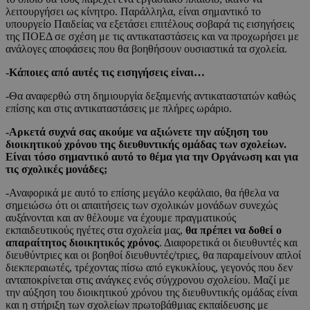
λειτουργήσει ως κίνητρο. Παράλληλα, είναι σημαντικό το
υπουργείο Παιδείας να εξετάσει επιτέλους σοβαρά τις εισηγήσεις
της ΠΟΕΔ σε σχέση με τις αντικαταστάσεις και να προχωρήσει με
ανάλογες αποφάσεις που θα βοηθήσουν ουσιαστικά τα σχολεία.
-Κάποιες από αυτές τις εισηγήσεις είναι…
-Θα αναφερθώ στη δημιουργία δεξαμενής αντικαταστατών καθώς
επίσης και στις αντικαταστάσεις με πλήρες ωράριο.
-Αρκετά συχνά σας ακούμε να αξιώνετε την αύξηση του
διοικητικού χρόνου της διευθυντικής ομάδας των σχολείων.
Είναι τόσο σημαντικό αυτό το θέμα για την Οργάνωση και για
τις σχολικές μονάδες;
-Αναφορικά με αυτό το επίσης μεγάλο κεφάλαιο, θα ήθελα να
σημειώσω ότι οι απαιτήσεις των σχολικών μονάδων συνεχώς
αυξάνονται και αν θέλουμε να έχουμε πραγματικούς
εκπαιδευτικούς ηγέτες στα σχολεία μας,
θα πρέπει να δοθεί ο
απαραίτητος διοικητικός χρόνος
. Διαφορετικά οι διευθυντές και
διευθύντριες και οι βοηθοί διευθυντές/τριες, θα παραμείνουν απλοί
διεκπεραιωτές, τρέχοντας πίσω από εγκυκλίους, γεγονός που δεν
ανταποκρίνεται στις ανάγκες ενός σύγχρονου σχολείου. Μαζί με
την αύξηση του διοικητικού χρόνου της διευθυντικής ομάδας είναι
και η στήριξη των σχολείων πρωτοβάθμιας εκπαίδευσης με