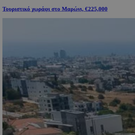
Τουριστικό χωράφι στο Μαρώνι, €225,000