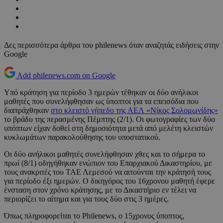
Δες περισσότερα άρθρα του philenews όταν αναζητάς ειδήσεις στην
Google
Add philenews.com on Google
Υπό κράτηση για περίοδο 3 ημερών τέθηκαν οι δύο ανήλικοι
μαθητές που συνελήφθησαν ως ύποπτοι για τα επεισόδια που
διαπράχθηκαν
στο κλειστό γήπεδο της ΑΕΛ «Νίκος Σολομωνίδης»
το βράδυ της περασμένης Πέμπτης (2/1). Οι φωτογραφίες των δύο
υπόπτων είχαν δοθεί στη δημοσιότητα μετά από μελέτη κλειστών
κυκλωμάτων παρακολούθησης του υποστατικού.
Οι δύο ανήλικοι μαθητές συνελήφθησαν χθες και το σήμερα το
πρωί (8/1) οδηγήθηκαν ενώπιον του Επαρχιακού Δικαστηρίου, με
τους ανακριτές του ΤΑΕ Λεμεσού να αιτούνται την κράτησή τους
για περίοδο έξι ημερών. Ο δικηγόρος του 16χρονου μαθητή έφερε
ένσταση στον χρόνο κράτησης, με το Δικαστήριο εν τέλει να
περιορίζει το αίτημα και για τους δύο στις 3 ημέρες.
Όπως πληροφορείται το Philenews, ο 15χρονος ύποπτος,