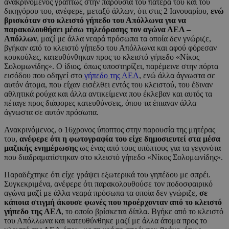
ανακρινόμενος γραπτώς στην παρουσία του πατέρα του και του
δικηγόρου του, ανέφερε, μεταξύ άλλων, ότι στις 2 Ιανουαρίου,
ενώ
βρισκόταν στο κλειστό γήπεδο του Απόλλωνα για να
παρακολουθήσει μέσω τηλεόρασης τον αγώνα ΑΕΛ –
Απόλλων
, μαζί με άλλα νεαρά πρόσωπα τα οποία δεν γνώριζε,
βγήκαν από το κλειστό γήπεδο του Απόλλωνα και αφού φόρεσαν
κουκούλες, κατευθύνθηκαν προς το κλειστό γήπεδο «Νίκος
Σολομωνίδης». Ο ίδιος, όπως υποστηρίζει, παρέμεινε στην πόρτα
εισόδου που οδηγεί στο
γήπεδο της ΑΕΛ
, ενώ άλλα άγνωστα σε
αυτόν άτομα, που είχαν εισέλθει εντός του κλειστού, του έδιναν
αθλητικά ρούχα και άλλα αντικείμενα που έκλεβαν και αυτός τα
πέταγε προς διάφορες κατευθύνσεις, όπου τα έπιαναν άλλα
άγνωστα σε αυτόν πρόσωπα.
Ανακρινόμενος, ο 16χρονος ύποπτος στην παρουσία της μητέρας
του,
ανέφερε ότι η φωτογραφία του είχε δημοσιευτεί στα μέσα
μαζικής ενημέρωσης
ως ένας από τους υπόπτους για τα γεγονότα
που διαδραματίστηκαν στο κλειστό γήπεδο «Νίκος Σολομωνίδης».
Παραδέχτηκε ότι είχε γράψει εξωτερικά του γηπέδου με σπρέι.
Συγκεκριμένα, ανέφερε ότι παρακολουθούσε τον ποδοσφαιρικό
αγώνα μαζί με άλλα νεαρά πρόσωπα τα οποία δεν γνώριζε,
σε
κάποια στιγμή άκουσε φωνές που προέρχονταν από το κλειστό
γήπεδο της ΑΕΛ
, το οποίο βρίσκεται δίπλα. Βγήκε από το κλειστό
του Απόλλωνα και κατευθύνθηκε μαζί με άλλα άτομα προς το