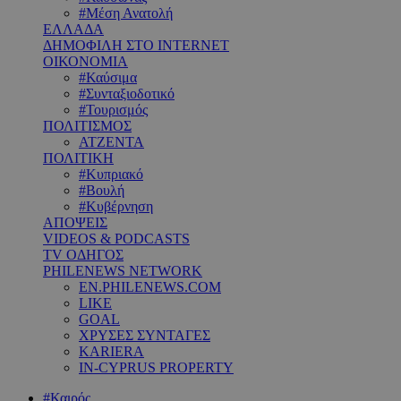
#Μέση Ανατολή
ΕΛΛΑΔΑ
ΔΗΜΟΦΙΛΗ ΣΤΟ INTERNET
ΟΙΚΟΝΟΜΙΑ
#Καύσιμα
#Συνταξιοδοτικό
#Τουρισμός
ΠΟΛΙΤΙΣΜΟΣ
ΑΤΖΕΝΤΑ
ΠΟΛΙΤΙΚΗ
#Κυπριακό
#Βουλή
#Κυβέρνηση
ΑΠΟΨΕΙΣ
VIDEOS & PODCASTS
TV ΟΔΗΓΟΣ
PHILENEWS NETWORK
EN.PHILENEWS.COM
LIKE
GOAL
ΧΡΥΣΕΣ ΣΥΝΤΑΓΕΣ
KARIERA
IN-CYPRUS PROPERTY
#Καιρός