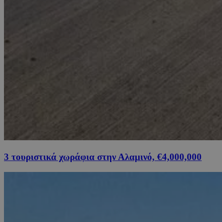
3 τουριστικά χωράφια στην Αλαμινό, €4,000,000