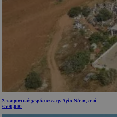
3 τουριστικά χωράφια στην Αγία Νάπα, από
€500,000