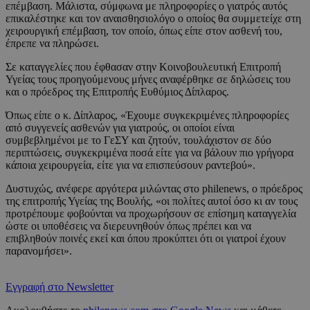
επέμβαση. Μάλιστα, σύμφωνα με πληροφορίες ο γιατρός αυτός
επικαλέστηκε και τον αναισθησιολόγο ο οποίος θα συμμετείχε στη
χειρουργική επέμβαση, τον οποίο, όπως είπε στον ασθενή του,
έπρεπε να πληρώσει.
Σε καταγγελίες που έφθασαν στην Κοινοβουλευτική Επιτροπή
Υγείας τους προηγούμενους μήνες αναφέρθηκε σε δηλώσεις του
και ο πρόεδρος της Επιτροπής Ευθύμιος Δίπλαρος.
Όπως είπε ο κ. Δίπλαρος, «Έχουμε συγκεκριμένες πληροφορίες
από συγγενείς ασθενών για γιατρούς, οι οποίοι είναι
συμβεβλημένοι με το ΓεΣΥ και ζητούν, τουλάχιστον σε δύο
περιπτώσεις, συγκεκριμένα ποσά είτε για να βάλουν πιο γρήγορα
κάποια χειρουργεία, είτε για να επισπεύσουν ραντεβού».
Δυστυχώς, ανέφερε αργότερα μιλώντας στο philenews, ο πρόεδρος
της επιτροπής Υγείας της Βουλής, «οι πολίτες αυτοί όσο κι αν τους
προτρέπουμε φοβούνται να προχωρήσουν σε επίσημη καταγγελία
ώστε οι υποθέσεις να διερευνηθούν όπως πρέπει και να
επιβληθούν ποινές εκεί και όπου προκύπτει ότι οι γιατροί έχουν
παρανομήσει».
Εγγραφή στο Newsletter