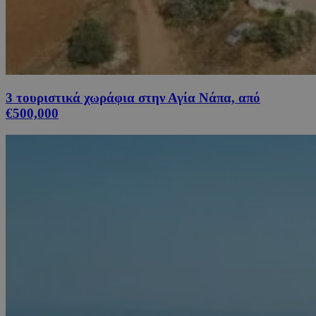
3 τουριστικά χωράφια στην Αγία Νάπα, από
€500,000