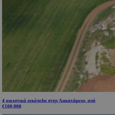
4 οικιστικά οικόπεδα στην Λακατάμεια, από
€100,000