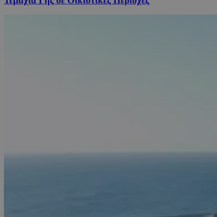
Τεμάχια Γης σε Οικιστικές Περιοχές