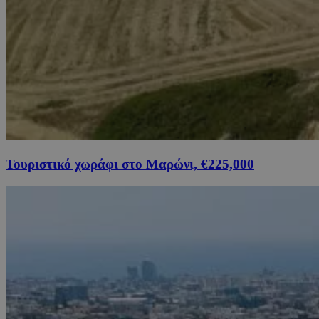
Τουριστικό χωράφι στο Μαρώνι, €225,000