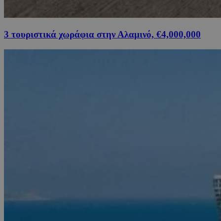
3 τουριστικά χωράφια στην Αλαμινό, €4,000,000