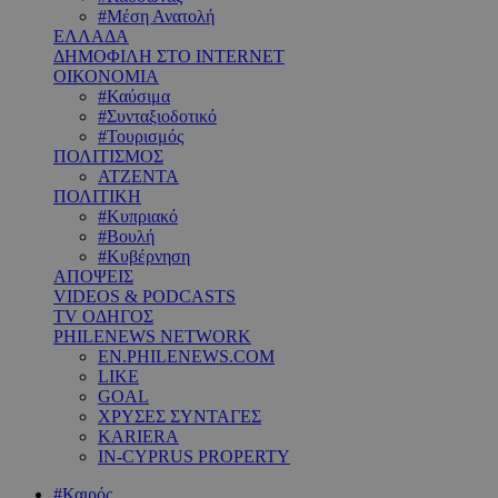
#Μέση Ανατολή
ΕΛΛΑΔΑ
ΔΗΜΟΦΙΛΗ ΣΤΟ INTERNET
ΟΙΚΟΝΟΜΙΑ
#Καύσιμα
#Συνταξιοδοτικό
#Τουρισμός
ΠΟΛΙΤΙΣΜΟΣ
ΑΤΖΕΝΤΑ
ΠΟΛΙΤΙΚΗ
#Κυπριακό
#Βουλή
#Κυβέρνηση
ΑΠΟΨΕΙΣ
VIDEOS & PODCASTS
TV ΟΔΗΓΟΣ
PHILENEWS NETWORK
EN.PHILENEWS.COM
LIKE
GOAL
ΧΡΥΣΕΣ ΣΥΝΤΑΓΕΣ
KARIERA
IN-CYPRUS PROPERTY
#Καιρός