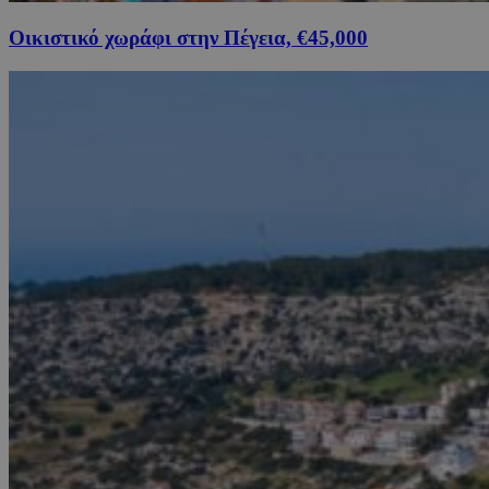
Οικιστικό χωράφι στην Πέγεια, €45,000