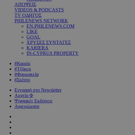
ΑΠΟΨΕΙΣ
VIDEOS & PODCASTS
TV ΟΔΗΓΟΣ
PHILENEWS NETWORK
EN.PHILENEWS.COM
LIKE
GOAL
ΧΡΥΣΕΣ ΣΥΝΤΑΓΕΣ
KARIERA
IN-CYPRUS PROPERTY
#Καιρός
#Τζόκερ
#Φαρμακεία
#Σκίτσο
Εγγραφή στο Newsletter
Αρχείο Φ
Ψηφιακές Εκδόσεις
Αφιερώματα