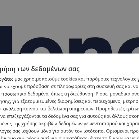
ρήση των δεδομένων σας
εργάτες μας χρησιμοποιούμε cookies και παρόμοιες τεχνολογίες 
ι να έχουμε πρόσβαση σε πληροφορίες στη συσκευή σας και να
 προσωπικά δεδομένα, όπως τη διεύθυνση IP σας, μοναδικά αν
σης, για εξατομικευμένες διαφημίσεις και περιεχόμενο, μέτρη
υ, ανάλυση κοινού και βελτίωση υπηρεσιών.
Προμηθευτές τρίτων
 να επεξεργάζονται τα δεδομένα σας για αυτούς και άλλους σκο
ένης της χρήσης ακριβών δεδομένων γεωεντοπισμού και χαρα
λογές σας ισχύουν μόνο για αυτόν τον ιστότοπο. Ορισμένοι πρ
 έννομο συμφέρον αντί για συγκατάθεση· έχετε το δικαίωμα να α