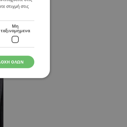
τε στιγμή στις
Μη
ταξινομημενα
ΔΟΧΗ ΟΛΩΝ