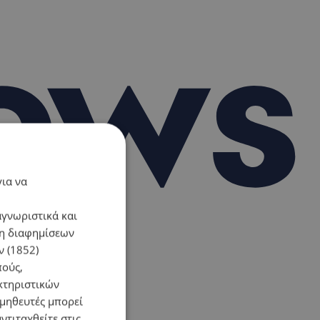
για να
αγνωριστικά και
ση διαφημίσεων
 (1852)
πούς,
κτηριστικών
ομηθευτές μπορεί
ντιταχθείτε στις