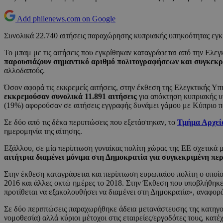
Add philenews.com on Google
Συνολικά 22.740 αιτήσεις παραχώρησης κυπριακής υπηκοότητας εγκρί
Το μπαμ με τις αιτήσεις που εγκρίθηκαν καταγράφεται από την Ελεγκ
παρουσιάζουν σημαντικό αριθμό πολιτογραφήσεων και συγκεκρ
αλλοδαπούς.
Όσον αφορά τις εκκρεμείς αιτήσεις, στην έκθεση της Ελεγκτικής Υ
εκκρεμούσαν συνολικά 11.891 αιτήσεις
για απόκτηση κυπριακής υ
(19%) αφορούσαν σε αιτήσεις εγγραφής δυνάμει γάμου με Κύπριο πο
Σε δύο από τις δέκα περιπτώσεις που εξετάστηκαν, το
Τμήμα Αρχεί
ημερομηνία της αίτησης.
Εξάλλου, σε μία περίπτωση γυναίκας πολίτη χώρας της ΕΕ σχετικά 
αιτήτρια διαμένει μόνιμα στη Δημοκρατία για συγκεκριμένη περ
Στην έκθεση καταγράφεται και περίπτωση ευρωπαίου πολίτη ο οποίος
2016 και άλλες οκτώ ημέρες το 2018. Στην Έκθεση που υποβλήθηκε 
προτίθεται να εξακολουθήσει να διαμένει στη Δημοκρατία», αναφορά
Σε δύο περιπτώσεις παραχωρήθηκε άδεια μετανάστευσης της κατηγορ
νομοθεσία) αλλά κύριοι μέτοχοι στις εταιρείες/εργοδότες τους, κα