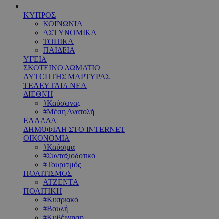
ΚΥΠΡΟΣ
ΚΟΙΝΩΝΙΑ
ΑΣΤΥΝΟΜΙΚΑ
ΤΟΠΙΚΑ
ΠΑΙΔΕΙΑ
ΥΓΕΙΑ
ΣΚΟΤΕΙΝΟ ΔΩΜΑΤΙΟ
ΑΥΤΟΠΤΗΣ ΜΑΡΤΥΡΑΣ
ΤΕΛΕΥΤΑΙΑ ΝΕΑ
ΔΙΕΘΝΗ
#Καύσωνας
#Μέση Ανατολή
ΕΛΛΑΔΑ
ΔΗΜΟΦΙΛΗ ΣΤΟ INTERNET
ΟΙΚΟΝΟΜΙΑ
#Καύσιμα
#Συνταξιοδοτικό
#Τουρισμός
ΠΟΛΙΤΙΣΜΟΣ
ΑΤΖΕΝΤΑ
ΠΟΛΙΤΙΚΗ
#Κυπριακό
#Βουλή
#Κυβέρνηση