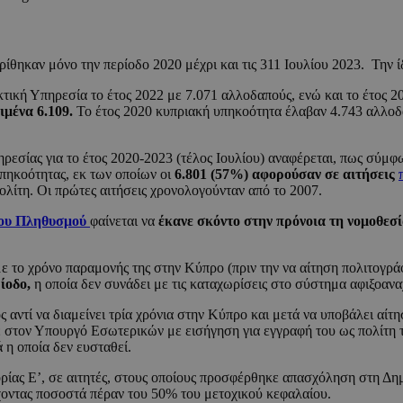
θηκαν μόνο την περίοδο 2020 μέχρι και τις 311 Ιουλίου 2023. Την ί
τική Υπηρεσία το έτος 2022 με 7.071 αλλοδαπούς, ενώ και το έτος 20
ιμένα 6.109.
Το έτος 2020 κυπριακή υπηκοότητα έλαβαν 4.743 αλλοδ
πηρεσίας για το έτος 2020-2023 (τέλος Ιουλίου) αναφέρεται, πως σύμ
πηκοότητας, εκ των οποίων οι
6.801 (57%) αφορούσαν σε αιτήσεις
λίτη. Οι πρώτες αιτήσεις χρονολογούνταν από το 2007.
ου Πληθυσμού
φαίνεται να
έκανε σκόντο στην πρόνοια τη νομοθεσ
με το χρόνο παραμονής της στην Κύπρο (πριν την να αίτηση πολιτογ
ίοδο,
η οποία δεν συνάδει με τις καταχωρίσεις στο σύστημα αφιξοα
 αντί να διαμείνει τρία χρόνια στην Κύπρο και μετά να υποβάλει αίτ
στον Υπουργό Εσωτερικών με εισήγηση για εγγραφή του ως πολίτη της
 η οποία δεν ευσταθεί.
ίας Ε’, σε αιτητές, στους οποίους προσφέρθηκε απασχόληση στη Δημο
τέχοντας ποσοστά πέραν του 50% του μετοχικού κεφαλαίου.