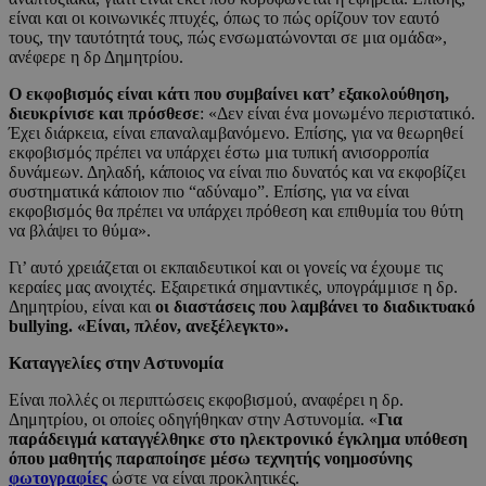
είναι και οι κοινωνικές πτυχές, όπως το πώς ορίζουν τον εαυτό
τους, την ταυτότητά τους, πώς ενσωματώνονται σε μια ομάδα»,
ανέφερε η δρ Δημητρίου.
Ο εκφοβισμός είναι κάτι που συμβαίνει κατ’ εξακολούθηση,
διευκρίνισε και πρόσθεσε
: «Δεν είναι ένα μονωμένο περιστατικό.
Έχει διάρκεια, είναι επαναλαμβανόμενο. Επίσης, για να θεωρηθεί
εκφοβισμός πρέπει να υπάρχει έστω μια τυπική ανισορροπία
δυνάμεων. Δηλαδή, κάποιος να είναι πιο δυνατός και να εκφοβίζει
συστηματικά κάποιον πιο “αδύναμο”. Επίσης, για να είναι
εκφοβισμός θα πρέπει να υπάρχει πρόθεση και επιθυμία του θύτη
να βλάψει το θύμα».
Γι’ αυτό χρειάζεται οι εκπαιδευτικοί και οι γονείς να έχουμε τις
κεραίες μας ανοιχτές. Εξαιρετικά σημαντικές, υπογράμμισε η δρ.
Δημητρίου, είναι και
οι διαστάσεις που λαμβάνει το διαδικτυακό
bullying. «Είναι, πλέον, ανεξέλεγκτο».
Καταγγελίες στην Αστυνομία
Είναι πολλές οι περιπτώσεις εκφοβισμού, αναφέρει η δρ.
Δημητρίου, οι οποίες οδηγήθηκαν στην Αστυνομία. «
Για
παράδειγμά καταγγέλθηκε στο ηλεκτρονικό έγκλημα υπόθεση
όπου μαθητής παραποίησε μέσω τεχνητής νοημοσύνης
φωτογραφίες
ώστε να είναι προκλητικές.