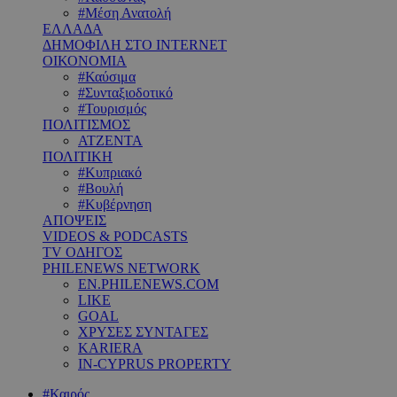
#Μέση Ανατολή
ΕΛΛΑΔΑ
ΔΗΜΟΦΙΛΗ ΣΤΟ INTERNET
ΟΙΚΟΝΟΜΙΑ
#Καύσιμα
#Συνταξιοδοτικό
#Τουρισμός
ΠΟΛΙΤΙΣΜΟΣ
ΑΤΖΕΝΤΑ
ΠΟΛΙΤΙΚΗ
#Κυπριακό
#Βουλή
#Κυβέρνηση
ΑΠΟΨΕΙΣ
VIDEOS & PODCASTS
TV ΟΔΗΓΟΣ
PHILENEWS NETWORK
EN.PHILENEWS.COM
LIKE
GOAL
ΧΡΥΣΕΣ ΣΥΝΤΑΓΕΣ
KARIERA
IN-CYPRUS PROPERTY
#Καιρός