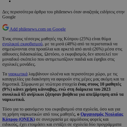
Δες περισσότερα άρθρα του philenews όταν αναζητάς ειδήσεις στην
Google
Add philenews.com on Google
Ένας στους τέσσερις μαθητές της Κύπρου (25%) είναι θύμα
σχολικού εκφοβισμού
, με τα μισά (48%) από τα περιστατικά να
σημειώνονται στα προαύλια και αρκετά από αυτά (26%) μέσα στις
αίθουσες διδασκαλίας. Ωστόσο, ο εκφοβισμός δεν αποτελεί τον
μοναδικό σκόπελο που αντιμετωπίζουν παιδιά και έφηβοι στις
σχολικές μονάδες.
Τα
ναρκωτικά
λαμβάνουν ολοένα και περισσότερο χώρο, με τις
καταγγελίες για διακίνηση να αφορούν στις μέρες μας ακόμη και τα
δημοτικά. Σύμφωνα με νεώτερα στοιχεία
ένας στους 10 μαθητές
(9%) κάνει χρήση κάνναβης, ενώ στη διάρκεια του 2023
συνολικά 65 ανήλικοι ζήτησαν βοήθεια για απεξάρτηση από τα
ναρκωτικά.
Τόσο για το φαινόμενο του εκφοβισμού στα σχολεία, όσο και για
τη χρήση ναρκωτικών από τους μαθητές,
ο
Οργανισμός Νεολαίας
Κύπρου (ΟΝΕΚ)
σε συνεργασία με αρμόδιους φορείς και
ειδικούς, έχει ετοιμάσει και εντάξει σε σχολεία δύο προγράμματα