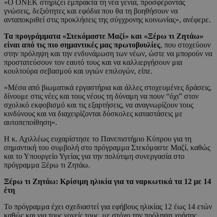
«Ο ΟΝΕΚ στηρίζει έμπρακτα τη νέα γενιά, προσφέροντάς
γνώσεις, δεξιότητες και εφόδια που θα τη βοηθήσουν να
ανταποκριθεί στις προκλήσεις της σύγχρονης κοινωνίας», ανέφερε.
Τα προγράμματα «Στεκόμαστε Μαζί» και «Ξέρω τι Ζητάω»
είναι από τις πιο σημαντικές μας πρωτοβουλίες
, που στοχεύουν
στην πρόληψη και την ενδυνάμωση των νέων, ώστε να μπορούν να
προστατεύσουν τον εαυτό τους και να καλλιεργήσουν μια
κουλτούρα σεβασμού και υγιών επιλογών, είπε.
«Μέσα από βιωματικά εργαστήρια και άλλες στοχευμένες δράσεις,
δίνουμε στις νέες και τους νέους τη δύναμη να πουν “όχι” στον
σχολικό εκφοβισμό και τις εξαρτήσεις, να αναγνωρίζουν τους
κινδύνους και να διαχειρίζονται δύσκολες καταστάσεις με
αυτοπεποίθηση».
Η κ. Αχιλλέως ευχαρίστησε το Πανεπιστήμιο Κύπρου για τη
σημαντική του συμβολή στο πρόγραμμα Στεκόμαστε Μαζί, καθώς
και το Υπουργείο Υγείας για την πολύτιμη συνεργασία στο
πρόγραμμα Ξέρω τι Ζητάω.
Ξέρω τι Ζητάω: Κρίσιμη ηλικία για τα ναρκωτικά τα 12 με 14
έτη
Το πρόγραμμα έχει σχεδιαστεί για εφήβους ηλικίας 12 έως 14 ετών
καθώς και για τους γονείς τους, με στόχο την πρόληψη χρήσης