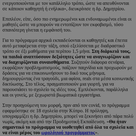
ενεργοποιούνται με τον κατάλληλο τρόπο, ώστε να απευθύνονται
σε κάποιον καθηγητή ή ενήλικα», διευκρίνισε η δρ. Δημητρίου.
Επιπλέον, είπε, όσο πιο ενημερωμένοι και ενδυναμωμένοι είναι οι
μαθητές ώστε να μπορούν να εντοπίζουν τον εκφοβισμό, τόσο
σπανιότερη γίνεται η εμφάνισή του.
Για το πρόγραμμα αρχικά εκπαιδεύονται οι καθηγητές και έπειτα
αυτό μεταφέρεται στην τάξη, οπού εξελίσσεται με διαδραστικό
τρόπο σε έξι μαθήματα για περίπου 1,5 μήνα.
Στη διάρκειά τους,
τα παιδιά αναπτύσσουν δεξιότητες ώστε να αναγνωρίζουν και
να διαχειρίζονται συναισθήματα
. Συζητούν διάφορα σενάρια,
εκφράζουν προβληματισμούς, παίζουν παιχνίδια και προχωρούν με
δράσεις για να επικοινωνήσουν το δικό τους μήνυμα,
δημιουργώντας ένα τραγούδι, μια αφίσα, reals στα μέσα κοινωνικής
δικτύωσης. Στο τέλος, πραγματοποιούν μια γιορτή, για να
παρουσιάσει το σχολείο τις ιδέες τους. Εμπλέκονται, παράλληλα
και οι γονείς, με ξεχωριστά βιωματικά εργαστήρια.
Στην προηγούμενη του μορφή, πριν από τον covid, το πρόγραμμα
εφαρμόστηκε σε 18 σχολεία στην Κύπρο. Η πρόληψη,
υπογραμμίζει η δρ. Δημητρίου, μπορεί να ξεκινήσει από πάρα πολύ
νωρίς, ακόμη και από την Προδημοτική Εκπαίδευση. «
Θα ήταν
σημαντικό το πρόγραμμα να υιοθετηθεί από όλα τα σχολεία και
να είναι μέρος του
ωρολόγιού προγράμματος
».