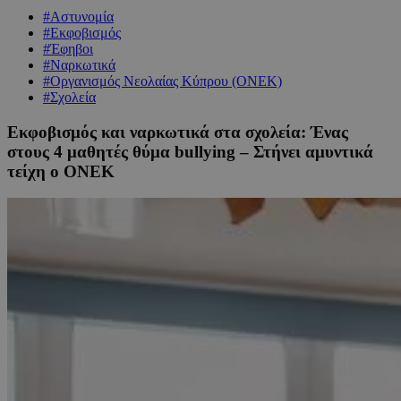
#Αστυνομία
#Εκφοβισμός
#Έφηβοι
#Ναρκωτικά
#Οργανισμός Νεολαίας Κύπρου (ΟΝΕΚ)
#Σχολεία
Εκφοβισμός και ναρκωτικά στα σχολεία: Ένας
στους 4 μαθητές θύμα bullying – Στήνει αμυντικά
τείχη ο ΟΝΕΚ