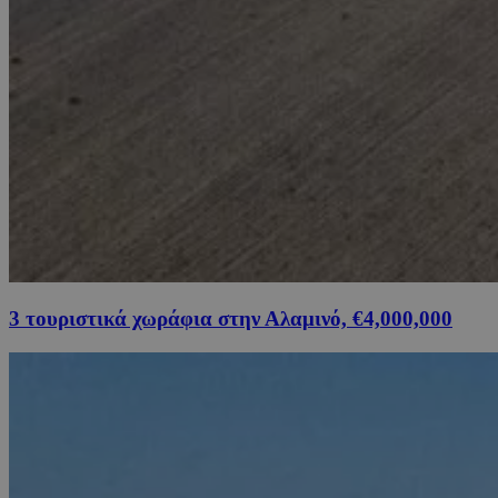
3 τουριστικά χωράφια στην Αλαμινό, €4,000,000