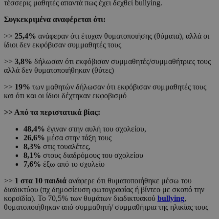
τέσσερις μαθητές απαντά πως έχει δεχθεί bullying.
Συγκεκριμένα αναφέρεται ότι:
>>
25,4%
ανάφεραν ότι έτυχαν θυματοποιήσης (θύματα), αλλά οι
ίδιοι δεν εκφόβισαν συμμαθητές τους
>>
3,8%
δήλωσαν ότι εκφόβισαν συμμαθητές/συμμαθήτριες τους
αλλά δεν θυματοποιήθηκαν (θύτες)
>>
19%
των μαθητών δήλωσαν ότι εκφόβισαν συμμαθητές τους
και ότι και οι ίδιοι δέχτηκαν εκφοβισμό
>> Από τα περιστατικά βίας:
48,4%
έγιναν στην αυλή του σχολείου,
26,6%
μέσα στην τάξη τους
8,3%
στις τουαλέτες,
8,1%
στους διαδρόμους του σχολείου
7,6%
έξω από το σχολείο
>>
1 στα 10 παιδιά
ανάφερε ότι θυματοποιήθηκε μέσω του
διαδικτύου (πχ δημοσίευση φωτογραφίας ή βίντεο με σκοπό την
κοροϊδία). Το 70,5% των θυμάτων διαδικτυακού
bullying
,
θυματοποιήθηκαν από συμμαθητή/ συμμαθήτρια της ηλικίας τους