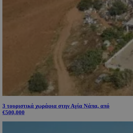
3 τουριστικά χωράφια στην Αγία Νάπα, από
€500,000