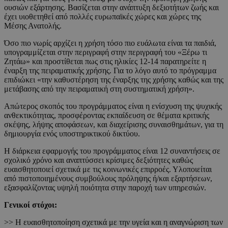
ουσιών εξάρτησης. Βασίζεται στην ανάπτυξη δεξιοτήτων ζωής και
έχει υιοθετηθεί από πολλές ευρωπαϊκές χώρες και χώρες της
Μέσης Ανατολής.
Όσο πιο νωρίς αρχίζει η χρήση τόσο πιο ευάλωτα είναι τα παιδιά,
υπογραμμίζεται στην περιγραφή στην περιγραφή του «Ξέρω τι
Ζητάω» και προστίθεται πως στις ηλικίες 12-14 παρατηρείτε η
έναρξη της πειραματικής χρήσης. Για το λόγο αυτό το πρόγραμμα
επιδιώκει «την καθυστέρηση της έναρξης της χρήσης καθώς και της
μετάβασης από την πειραματική στη συστηματική χρήση».
Απώτερος σκοπός του προγράμματος είναι η ενίσχυση της ψυχικής
ανθεκτικότητας, προσφέροντας εκπαίδευση σε θέματα κριτικής
σκέψης, λήψης αποφάσεων, και διαχείρισης συναισθημάτων, για τη
δημιουργία ενός υποστηρικτικού δικτύου.
Η διάρκεια εφαρμογής του προγράμματος είναι 12 συναντήσεις σε
σχολικό χρόνο και αναπτύσσει κρίσιμες δεξιότητες καθώς
ευαισθητοποιεί σχετικά με τις κοινωνικές επιρροές. Υλοποιείται
από πιστοποιημένους συμβούλους πρόληψης ή/και εξαρτήσεων,
εξασφαλίζοντας υψηλή ποιότητα στην παροχή των υπηρεσιών.
Γενικοί στόχοι:
>> Η ευαισθητοποίηση σχετικά με την υγεία και η αναγνώριση των