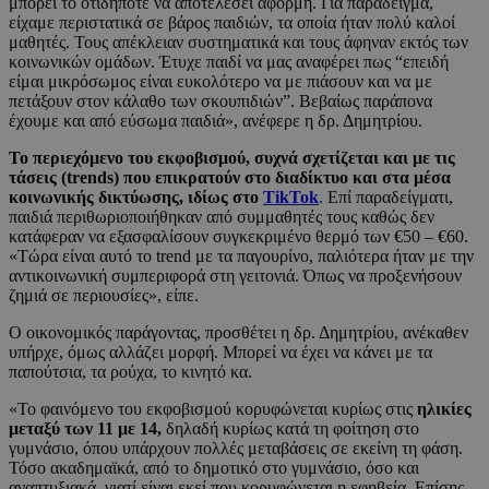
μπορεί το οτιδήποτε να αποτελέσει αφορμή. Για παράδειγμα,
είχαμε περιστατικά σε βάρος παιδιών, τα οποία ήταν πολύ καλοί
μαθητές. Τους απέκλειαν συστηματικά και τους άφηναν εκτός των
κοινωνικών ομάδων. Έτυχε παιδί να μας αναφέρει πως “επειδή
είμαι μικρόσωμος είναι ευκολότερο να με πιάσουν και να με
πετάξουν στον κάλαθο των σκουπιδιών”. Βεβαίως παράπονα
έχουμε και από εύσωμα παιδιά», ανέφερε η δρ. Δημητρίου.
Το περιεχόμενο του εκφοβισμού, συχνά σχετίζεται και με τις
τάσεις (trends) που επικρατούν στο διαδίκτυο και στα μέσα
κοινωνικής δικτύωσης, ιδίως στο
TikTok
. Επί παραδείγματι,
παιδιά περιθωριοποιήθηκαν από συμμαθητές τους καθώς δεν
κατάφεραν να εξασφαλίσουν συγκεκριμένο θερμό των €50 – €60.
«Τώρα είναι αυτό το trend με τα παγουρίνο, παλιότερα ήταν με την
αντικοινωνική συμπεριφορά στη γειτονιά. Όπως να προξενήσουν
ζημιά σε περιουσίες», είπε.
Ο οικονομικός παράγοντας, προσθέτει η δρ. Δημητρίου, ανέκαθεν
υπήρχε, όμως αλλάζει μορφή. Μπορεί να έχει να κάνει με τα
παπούτσια, τα ρούχα, το κινητό κα.
«Το φαινόμενο του εκφοβισμού κορυφώνεται κυρίως στις
ηλικίες
μεταξύ των 11 με 14,
δηλαδή κυρίως κατά τη φοίτηση στο
γυμνάσιο, όπου υπάρχουν πολλές μεταβάσεις σε εκείνη τη φάση.
Τόσο ακαδημαϊκά, από το δημοτικό στο γυμνάσιο, όσο και
αναπτυξιακά, γιατί είναι εκεί που κορυφώνεται η εφηβεία. Επίσης,