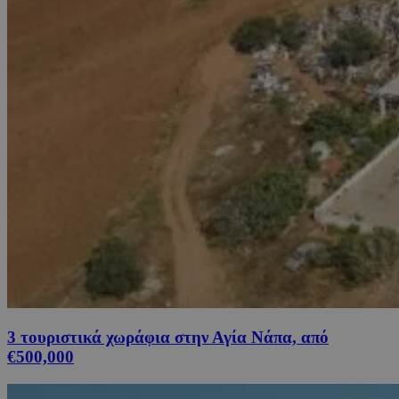
3 τουριστικά χωράφια στην Αγία Νάπα, από
€500,000