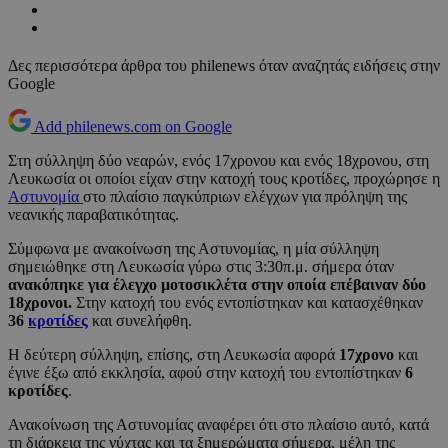
Δες περισσότερα άρθρα του philenews όταν αναζητάς ειδήσεις στην
Google
Add philenews.com on Google
Στη σύλληψη δύο νεαρών, ενός 17χρονου και ενός 18χρονου, στη
Λευκωσία οι οποίοι είχαν στην κατοχή τους κροτίδες, προχώρησε η
Αστυνομία
στο πλαίσιο παγκύπριων ελέγχων για πρόληψη της
νεανικής παραβατικότητας.
Σύμφωνα με ανακοίνωση της Αστυνομίας, η μία σύλληψη
σημειώθηκε στη Λευκωσία γύρω στις 3:30π.μ. σήμερα όταν
ανακόπηκε για έλεγχο μοτοσικλέτα στην οποία επέβαιναν δύο
18χρονοι.
Στην κατοχή του ενός εντοπίστηκαν και κατασχέθηκαν
36
κροτίδες
και συνελήφθη.
Η δεύτερη σύλληψη, επίσης, στη Λευκωσία αφορά
17χρονο
και
έγινε έξω από εκκλησία, αφού στην κατοχή του εντοπίστηκαν
6
κροτίδες
.
Ανακοίνωση της Αστυνομίας αναφέρει ότι στο πλαίσιο αυτό, κατά
τη διάρκεια της νύχτας και τα ξημερώματα σήμερα, μέλη της