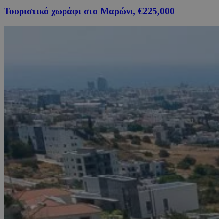
Τουριστικό χωράφι στο Μαρώνι, €225,000