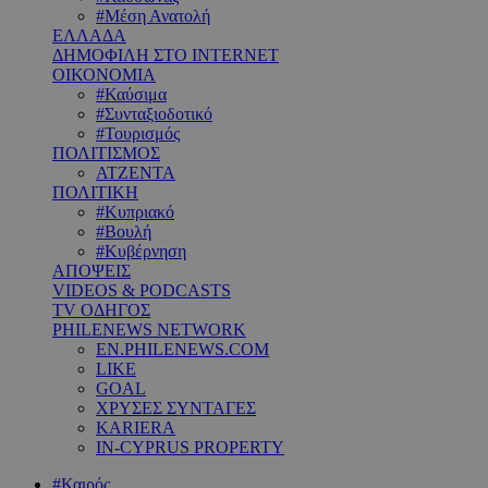
#Μέση Ανατολή
ΕΛΛΑΔΑ
ΔΗΜΟΦΙΛΗ ΣΤΟ INTERNET
ΟΙΚΟΝΟΜΙΑ
#Καύσιμα
#Συνταξιοδοτικό
#Τουρισμός
ΠΟΛΙΤΙΣΜΟΣ
ΑΤΖΕΝΤΑ
ΠΟΛΙΤΙΚΗ
#Κυπριακό
#Βουλή
#Κυβέρνηση
ΑΠΟΨΕΙΣ
VIDEOS & PODCASTS
TV ΟΔΗΓΟΣ
PHILENEWS NETWORK
EN.PHILENEWS.COM
LIKE
GOAL
ΧΡΥΣΕΣ ΣΥΝΤΑΓΕΣ
KARIERA
IN-CYPRUS PROPERTY
#Καιρός