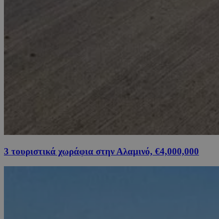
3 τουριστικά χωράφια στην Αλαμινό, €4,000,000