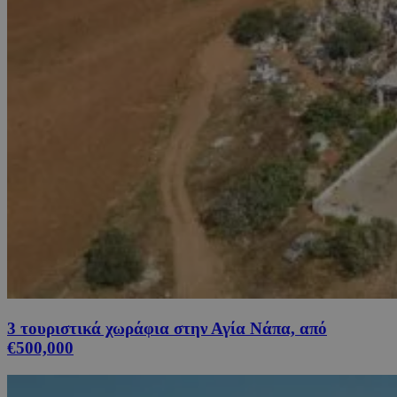
3 τουριστικά χωράφια στην Αγία Νάπα, από
€500,000