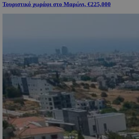
Τουριστικό χωράφι στο Μαρώνι, €225,000