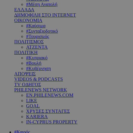
#Μέση Ανατολή
ΕΛΛΑΔΑ
ΔΗΜΟΦΙΛΗ ΣΤΟ INTERNET
ΟΙΚΟΝΟΜΙΑ
#Καύσιμα
#Συνταξιοδοτικό
#Τουρισμός
ΠΟΛΙΤΙΣΜΟΣ
ΑΤΖΕΝΤΑ
ΠΟΛΙΤΙΚΗ
#Κυπριακό
#Βουλή
#Κυβέρνηση
ΑΠΟΨΕΙΣ
VIDEOS & PODCASTS
TV ΟΔΗΓΟΣ
PHILENEWS NETWORK
EN.PHILENEWS.COM
LIKE
GOAL
ΧΡΥΣΕΣ ΣΥΝΤΑΓΕΣ
KARIERA
IN-CYPRUS PROPERTY
#Καιρός