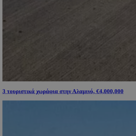
3 τουριστικά χωράφια στην Αλαμινό, €4,000,000