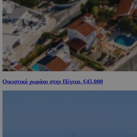
Οικιστικό χωράφι στην Πέγεια, €45,000