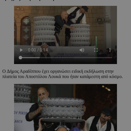
Ο Δήμος Αραδίππου έχει οργανώσει ειδική εκδήλωση στην
πλατεία του Αποστόλου Λουκά που ήταν κατάμεστη από κόσμο.