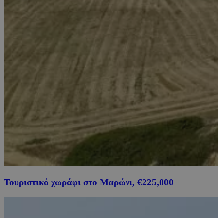
Τουριστικό χωράφι στο Μαρώνι, €225,000