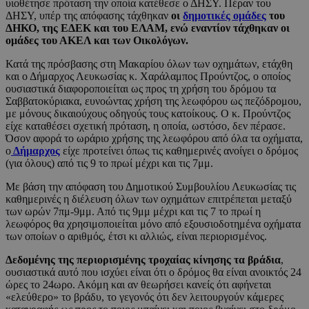
υιοθέτησε πρόταση την οποία κατέθεσε ο ΔΗΣΥ. Πέραν του
ΔΗΣΥ, υπέρ της απόφασης τάχθηκαν
οι
δημοτικές ομάδες
του
ΔΗΚΟ, της ΕΔΕΚ και του ΕΛΑΜ, ενώ εναντίον τάχθηκαν οι
ομάδες του ΑΚΕΛ και των Οικολόγων.
Κατά της πρόσβασης στη Μακαρίου όλων των οχημάτων, ετάχθη
και ο Δήμαρχος Λευκωσίας κ. Χαράλαμπος Προύντζος, ο οποίος
ουσιαστικά διαφοροποιείται ως προς τη χρήση του δρόμου τα
Σαββατοκύριακα, ευνοώντας χρήση της λεωφόρου ως πεζόδρομου,
με μόνους δικαιούχους οδηγούς τους κατοίκους. Ο κ. Προύντζος
είχε καταθέσει σχετική πρόταση, η οποία, ωστόσο, δεν πέρασε.
Όσον αφορά το ωράριο χρήσης της λεωφόρου από όλα τα οχήματα,
ο
Δήμαρχος
είχε προτείνει όπως τις καθημερινές ανοίγει ο δρόμος
(για όλους) από τις 9 το πρωί μέχρι και τις 7μμ.
Με βάση την απόφαση του Δημοτικού Συμβουλίου Λευκωσίας τις
καθημερινές η διέλευση όλων των οχημάτων επιτρέπεται μεταξύ
των ωρών 7πμ-9μμ. Από τις 9μμ μέχρι και τις 7 το πρωί η
λεωφόρος θα χρησιμοποιείται μόνο από εξουσιοδοτημένα οχήματα
των οποίων ο αριθμός, έτσι κι αλλιώς, είναι περιορισμένος.
Δεδομένης της περιορισμένης τροχαίας κίνησης τα βράδια
,
ουσιαστικά αυτό που ισχύει είναι ότι ο δρόμος θα είναι ανοικτός 24
ώρες το 24ωρο. Ακόμη και αν θεωρήσει κανείς ότι αφήνεται
«ελεύθερο» το βράδυ, το γεγονός ότι δεν λειτουργούν κάμερες