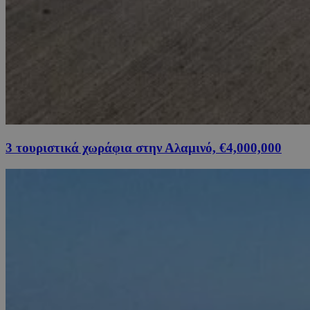
3 τουριστικά χωράφια στην Αλαμινό, €4,000,000