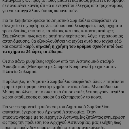
καταγραφής ως προς το ποιος μπαίνει και ποιος βγαίνει στο δρόμο,
δεν αναμένει κανείς ότι θα διενεργείται έλεγχος από τροχονόμους
για να καταγγέλλουν όσους παρανομούν.
Για τα Σαββατοκύριακα το Δημοτικό Συμβούλιο αποφάσισε να
συνεχιστεί η χρήση της λεωφόρου από λεωφορεία, ταξί, οχήματα
τροφοδοσίας, από τους κατοίκους και τους καταστηματάρχες.
Σημειώνεται, πως και σε αυτή την περίπτωση, λόγω της απουσίας
αστυνόμευσης, θα εξακολουθήσει να ισχύει αυτό που ισχύει εδώ
και αρκετό καιρό,
δηλαδή η χρήση του δρόμου σχεδόν από όλα
τα οχήματα 24 ώρες το 24ωρο.
Οι πιο πάνω ρυθμίσεις ισχύουν από τον Αστυνομικό σταθμό
Λυκαβηττού (Μακαρίου με Σπύρου Κυπριανού) μέχρι και την
Πλατεία Σολωμού.
Παράλληλα, το Δημοτικό Συμβούλιο αποφάσισε όπως επιτρέπεται
η αριστερόστροφη κίνηση οχημάτων στις οδούς Μνασιάδου και
Μπουμπουλίνας με το σκεπτικό ότι σε αυτές λειτουργούν μεγάλοι
χώροι στάθμευσης οι οποίοι θα εξυπηρετούν το κοινό.
Για να εφαρμοστεί η απόφαση του Δημοτικού Συμβουλίου
απαιτείται έγκριση του Αρχηγού Αστυνομίας. Όταν
επικοινωνήσαμε με το Αρχηγείο Αστυνομίας ζητώντας ενημέρωση
ως προς την πρόθεση του Αρχηγού Αστυνομίας, μας ελέχθη πως
προς το παρόν δεν υπάρχει οτιδήποτε προς ανακοίνωση.