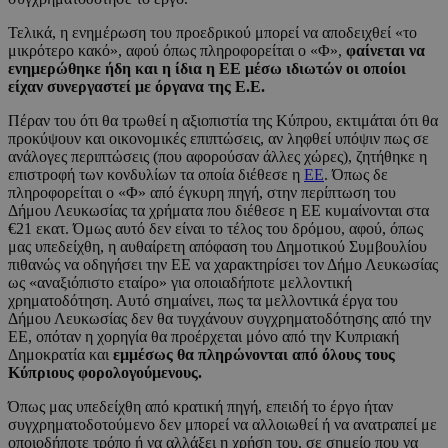
Τελικά, η ενημέρωση του προεδρικού μπορεί να αποδειχθεί «το
μικρότερο κακό», αφού όπως πληροφορείται ο «Φ»,
φαίνεται να
ενημερώθηκε ήδη και η ίδια η ΕΕ μέσω ιδιωτών οι οποίοι
είχαν συνεργαστεί με όργανα της Ε.Ε.
Πέραν του ότι θα τρωθεί η αξιοπιστία της Κύπρου, εκτιμάται ότι θα
προκύψουν και οικονομικές επιπτώσεις, αν ληφθεί υπόψιν πως σε
ανάλογες περιπτώσεις (που αφορούσαν άλλες χώρες), ζητήθηκε η
επιστροφή των κονδυλίων τα οποία διέθεσε η
ΕΕ
. Όπως δε
πληροφορείται ο «Φ» από έγκυρη πηγή, στην περίπτωση του
Δήμου Λευκωσίας τα χρήματα που διέθεσε η ΕΕ κυμαίνονται στα
€21 εκατ. Όμως αυτό δεν είναι το τέλος του δρόμου, αφού, όπως
μας υπεδείχθη, η αυθαίρετη απόφαση του Δημοτικού Συμβουλίου
πιθανώς να οδηγήσει την ΕΕ να χαρακτηρίσει τον Δήμο Λευκωσίας
ως «αναξιόπιστο εταίρο» για οποιαδήποτε μελλοντική
χρηματοδότηση. Αυτό σημαίνει, πως τα μελλοντικά έργα του
Δήμου Λευκωσίας δεν θα τυγχάνουν συγχρηματοδότησης από την
ΕΕ, οπόταν η χορηγία θα προέρχεται μόνο από την Κυπριακή
Δημοκρατία και
εμμέσως θα πληρώνονται από όλους τους
Κύπριους φορολογούμενους.
Όπως μας υπεδείχθη από κρατική πηγή, επειδή το έργο ήταν
συγχρηματοδοτούμενο δεν μπορεί να αλλοιωθεί ή να ανατραπεί με
οποιοδήποτε τρόπο ή να αλλάξει η χρήση του, σε σημείο που να