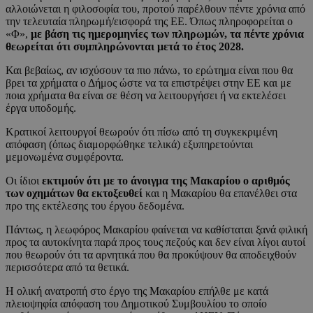
αλλοιώνεται η φιλοσοφία του, προτού παρέλθουν πέντε χρόνια από
την τελευταία πληρωμή/εισφορά της ΕΕ. Όπως πληροφορείται ο
«Φ»,
με βάση τις ημερομηνίες των πληρωμών, τα πέντε χρόνια
θεωρείται ότι συμπληρώνονται μετά το έτος 2028.
Και βεβαίως, αν ισχύσουν τα πιο πάνω, το ερώτημα είναι που θα
βρει τα χρήματα ο Δήμος ώστε να τα επιστρέψει στην ΕΕ και με
ποια χρήματα θα είναι σε θέση να λειτουργήσει ή να εκτελέσει
έργα υποδομής.
Κρατικοί λειτουργοί θεωρούν ότι πίσω από τη συγκεκριμένη
απόφαση (όπως διαμορφώθηκε τελικά) εξυπηρετούνται
μεμονωμένα συμφέροντα.
Οι ίδιοι
εκτιμούν ότι με το άνοιγμα της Μακαρίου ο αριθμός
των οχημάτων θα εκτοξευθεί
και η Μακαρίου θα επανέλθει στα
προ της εκτέλεσης του έργου δεδομένα.
Πάντως, η λεωφόρος Μακαρίου φαίνεται να καθίσταται ξανά φιλική
προς τα αυτοκίνητα παρά προς τους πεζούς και δεν είναι λίγοι αυτοί
που θεωρούν ότι τα αρνητικά που θα προκύψουν θα αποδειχθούν
περισσότερα από τα θετικά.
Η ολική ανατροπή στο έργο της Μακαρίου επήλθε με κατά
πλειοψηφία απόφαση του Δημοτικού Συμβουλίου το οποίο