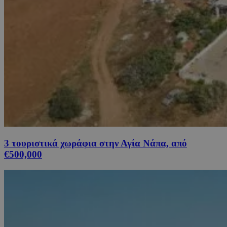
3 τουριστικά χωράφια στην Αγία Νάπα, από
€500,000