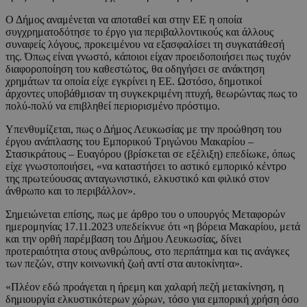
Ο Δήμος αναμένεται να αποταθεί και στην ΕΕ η οποία
συγχρηματοδότησε το έργο για περιβαλλοντικούς και άλλους
συναφείς λόγους, προκειμένου να εξασφαλίσει τη συγκατάθεσή
της. Όπως είναι γνωστό, κάποιοι είχαν προειδοποιήσει πως τυχόν
διαφοροποίηση του καθεστώτος, θα οδηγήσει σε ανάκτηση
χρημάτων τα οποία είχε εγκρίνει η ΕΕ. Ωστόσο, δημοτικοί
άρχοντες υποβάθμισαν τη συγκεκριμένη πτυχή, θεωρώντας πως το
πολύ-πολύ να επιβληθεί περιορισμένο πρόστιμο.
Υπενθυμίζεται, πως ο Δήμος Λευκωσίας με την προώθηση του
έργου ανάπλασης του Εμπορικού Τριγώνου Μακαρίου –
Στασικράτους – Ευαγόρου (βρίσκεται σε εξέλιξη) επεδίωκε, όπως
είχε γνωστοποιήσει, «να καταστήσει το αστικό εμπορικό κέντρο
της πρωτεύουσας ανταγωνιστικό, ελκυστικό και φιλικό στον
άνθρωπο και το περιβάλλον».
Σημειώνεται επίσης, πως με άρθρο του ο υπουργός Μεταφορών
ημερομηνίας 17.11.2023 υπεδείκνυε ότι «η βόρεια Μακαρίου, μετά
και την ορθή παρέμβαση του Δήμου Λευκωσίας, δίνει
προτεραιότητα στους ανθρώπους, στο περπάτημα και τις ανάγκες
των πεζών, στην κοινωνική ζωή αντί στα αυτοκίνητα».
«Πλέον εδώ προάγεται η ήρεμη και χαλαρή πεζή μετακίνηση, η
δημιουργία ελκυστικότερων χώρων, τόσο για εμπορική χρήση όσο