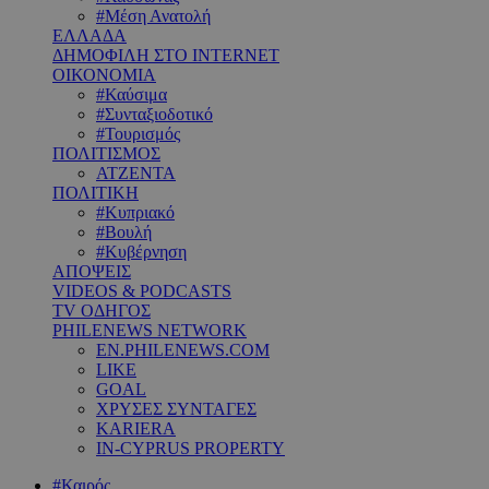
#Μέση Ανατολή
ΕΛΛΑΔΑ
ΔΗΜΟΦΙΛΗ ΣΤΟ INTERNET
ΟΙΚΟΝΟΜΙΑ
#Καύσιμα
#Συνταξιοδοτικό
#Τουρισμός
ΠΟΛΙΤΙΣΜΟΣ
ΑΤΖΕΝΤΑ
ΠΟΛΙΤΙΚΗ
#Κυπριακό
#Βουλή
#Κυβέρνηση
ΑΠΟΨΕΙΣ
VIDEOS & PODCASTS
TV ΟΔΗΓΟΣ
PHILENEWS NETWORK
EN.PHILENEWS.COM
LIKE
GOAL
ΧΡΥΣΕΣ ΣΥΝΤΑΓΕΣ
KARIERA
IN-CYPRUS PROPERTY
#Καιρός