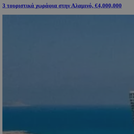
3 τουριστικά χωράφια στην Αλαμινό, €4,000,000