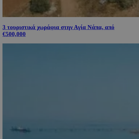
3 τουριστικά χωράφια στην Αγία Νάπα, από
€500,000