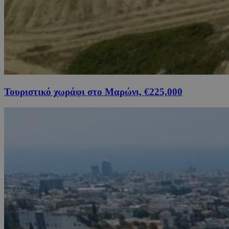
Τουριστικό χωράφι στο Μαρώνι, €225,000