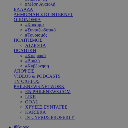
#Μέση Ανατολή
ΕΛΛΑΔΑ
ΔΗΜΟΦΙΛΗ ΣΤΟ INTERNET
ΟΙΚΟΝΟΜΙΑ
#Καύσιμα
#Συνταξιοδοτικό
#Τουρισμός
ΠΟΛΙΤΙΣΜΟΣ
ΑΤΖΕΝΤΑ
ΠΟΛΙΤΙΚΗ
#Κυπριακό
#Βουλή
#Κυβέρνηση
ΑΠΟΨΕΙΣ
VIDEOS & PODCASTS
TV ΟΔΗΓΟΣ
PHILENEWS NETWORK
EN.PHILENEWS.COM
LIKE
GOAL
ΧΡΥΣΕΣ ΣΥΝΤΑΓΕΣ
KARIERA
IN-CYPRUS PROPERTY
#Καιρός