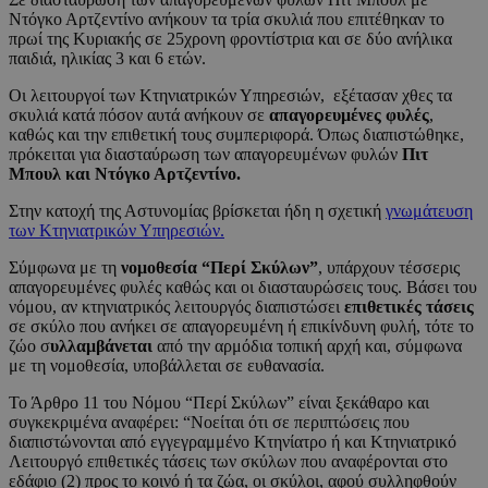
Ντόγκο Αρτζεντίνο ανήκουν τα τρία σκυλιά που επιτέθηκαν το
πρωί της Κυριακής σε 25χρονη φροντίστρια και σε δύο ανήλικα
παιδιά, ηλικίας 3 και 6 ετών.
Οι λειτουργοί των Κτηνιατρικών Υπηρεσιών, εξέτασαν χθες τα
σκυλιά κατά πόσον αυτά ανήκουν σε
απαγορευμένες φυλές
,
καθώς και την επιθετική τους συμπεριφορά. Όπως διαπιστώθηκε,
πρόκειται για διασταύρωση των απαγορευμένων φυλών
Πιτ
Μπουλ και Ντόγκο Αρτζεντίνο.
Στην κατοχή της Αστυνομίας βρίσκεται ήδη η σχετική
γνωμάτευση
των Κτηνιατρικών Υπηρεσιών.
Σύμφωνα με τη
νομοθεσία “Περί Σκύλων”
, υπάρχουν τέσσερις
απαγορευμένες φυλές καθώς και οι διασταυρώσεις τους. Βάσει του
νόμου, αν κτηνιατρικός λειτουργός διαπιστώσει
επιθετικές τάσεις
σε σκύλο που ανήκει σε απαγορευμένη ή επικίνδυνη φυλή, τότε το
ζώο σ
υλλαμβάνεται
από την αρμόδια τοπική αρχή και, σύμφωνα
με τη νομοθεσία, υποβάλλεται σε ευθανασία.
Το Άρθρο 11 του Νόμου “Περί Σκύλων” είναι ξεκάθαρο και
συγκεκριμένα αναφέρει: “Νοείται ότι σε περιπτώσεις που
διαπιστώνονται από εγγεγραμμένο Κτηνίατρο ή και Κτηνιατρικό
Λειτουργό επιθετικές τάσεις των σκύλων που αναφέρονται στο
εδάφιο (2) προς το κοινό ή τα ζώα, οι σκύλοι, αφού συλληφθούν