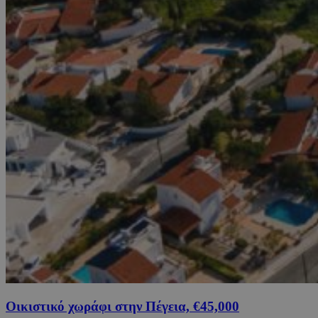
Οικιστικό χωράφι στην Πέγεια, €45,000