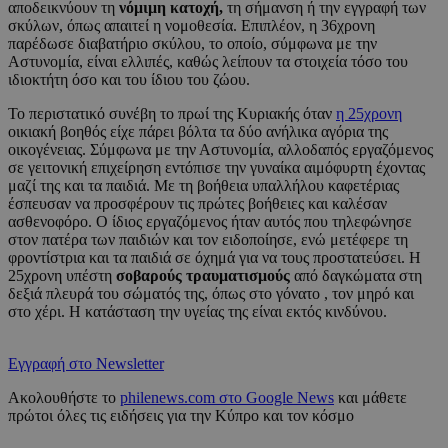
αποδεικνύουν τη
νόμιμη κατοχή,
τη σήμανση ή την εγγραφή των
σκύλων, όπως απαιτεί η νομοθεσία. Επιπλέον, η 36χρονη
παρέδωσε διαβατήριο σκύλου, το οποίο, σύμφωνα με την
Αστυνομία, είναι ελλιπές, καθώς λείπουν τα στοιχεία τόσο του
ιδιοκτήτη όσο και του ίδιου του ζώου.
Το περιστατικό συνέβη το πρωί της Κυριακής όταν
η 25χρονη
οικιακή βοηθός είχε πάρει βόλτα τα δύο ανήλικα αγόρια της
οικογένειας. Σύμφωνα με την Αστυνομία, αλλοδαπός εργαζόμενος
σε γειτονική επιχείρηση εντόπισε την γυναίκα αιμόφυρτη έχοντας
μαζί της και τα παιδιά. Με τη βοήθεια υπαλλήλου καφετέριας
έσπευσαν να προσφέρουν τις πρώτες βοήθειες και καλέσαν
ασθενοφόρο. Ο ίδιος εργαζόμενος ήταν αυτός που τηλεφώνησε
στον πατέρα των παιδιών και τον ειδοποίησε, ενώ μετέφερε τη
φροντίστρια και τα παιδιά σε όχημά για να τους προστατεύσει. Η
25χρονη υπέστη
σοβαρούς τραυματισμούς
από δαγκώματα στη
δεξιά πλευρά του σώματός της, όπως στο γόνατο , τον μηρό και
στο χέρι. Η κατάσταση την υγείας της είναι εκτός κινδύνου.
Εγγραφή στο Newsletter
Ακολουθήστε το
philenews.com στο Google News
και μάθετε
πρώτοι όλες τις ειδήσεις για την Κύπρο και τον κόσμο