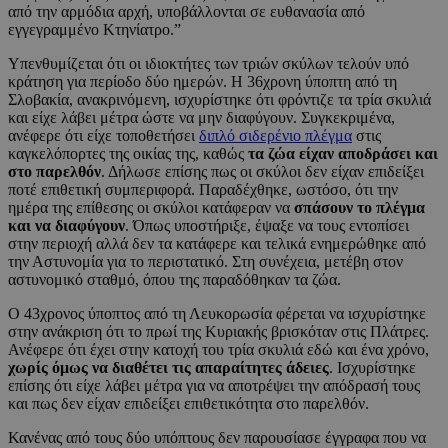
από την αρμόδια αρχή, υποβάλλονται σε ευθανασία από
εγγεγραμμένο Κτηνίατρο.”
Υπενθυμίζεται ότι οι ιδιοκτήτες των τριών σκύλων τελούν υπό
κράτηση για περίοδο δύο ημερών. Η 36χρονη ύποπτη από τη
Σλοβακία, ανακρινόμενη, ισχυρίστηκε ότι φρόντιζε τα τρία σκυλιά
και είχε λάβει μέτρα ώστε να μην διαφύγουν. Συγκεκριμένα,
ανέφερε ότι είχε τοποθετήσει
διπλό σιδερένιο πλέγμα
στις
καγκελόπορτες της οικίας της, καθώς
τα ζώα είχαν αποδράσει και
στο παρελθόν
. Δήλωσε επίσης πως οι σκύλοι δεν είχαν επιδείξει
ποτέ επιθετική συμπεριφορά. Παραδέχθηκε, ωστόσο, ότι την
ημέρα της επίθεσης οι σκύλοι κατάφεραν να
σπάσουν το πλέγμα
και να διαφύγουν
. Όπως υποστήριξε, έψαξε να τους εντοπίσει
στην περιοχή αλλά δεν τα κατάφερε και τελικά ενημερώθηκε από
την Αστυνομία για το περιστατικό. Στη συνέχεια, μετέβη στον
αστυνομικό σταθμό, όπου της παραδόθηκαν τα ζώα.
Ο 43χρονος ύποπτος από τη Λευκορωσία φέρεται να ισχυρίστηκε
στην ανάκριση ότι το πρωί της Κυριακής βρισκόταν στις Πλάτρες.
Ανέφερε ότι έχει στην κατοχή του τρία σκυλιά εδώ και ένα χρόνο,
χωρίς όμως να διαθέτει τις απαραίτητες άδειες
. Ισχυρίστηκε
επίσης ότι είχε λάβει μέτρα για να αποτρέψει την απόδρασή τους
και πως δεν είχαν επιδείξει επιθετικότητα στο παρελθόν.
Κανένας από τους δύο υπόπτους δεν παρουσίασε έγγραφα που να