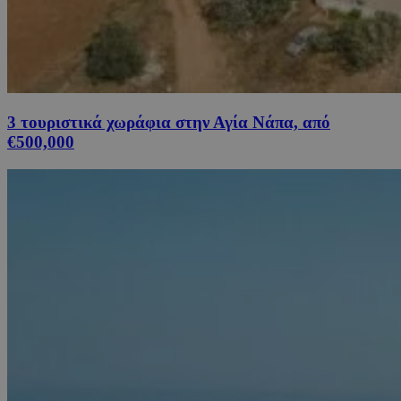
3 τουριστικά χωράφια στην Αγία Νάπα, από
€500,000