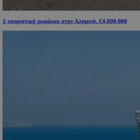
3 τουριστικά χωράφια στην Αλαμινό, €4,000,000