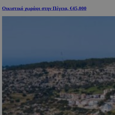
Οικιστικό χωράφι στην Πέγεια, €45,000