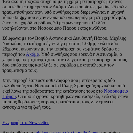
Ένα ακόμη τροχαίο ατύχημα με τη χρήση τετράτροχης μηχανής
σημειώθηκε σήμερα στον Ακάμα. Δύο τουρίστες ηλικίας 25 ετών
τραυματίσθηκαν όταν υπό συνθήκες που διερευνώνται η μηχανή
τύπου buggy που είχαν ενοικιάσει για περιήγηση στη χερσόνησο,
έπεσε σε χαράδρα βάθους 30 μέτρων περίπου. Οι δύο
νοσηλεύονται στο Νοσοκομείο Πάφου εκτός κινδύνου.
Σύμφωνα με τον Βοηθό Αστυνομικό Διευθυντή Πάφου, Μιχάλης
Νικολάου, το ατύχημα έγινε λίγο μετά τη 1.00μμ, ενώ οι δύο
25χρονοι κινούνταν με την τετράτροχη σε χωμάτινο δρόμο σε
περιοχή του
Ακάμα
. Υπό συνθήκες που ερευνά η Αστυνομία, ο
χειριστής της μηχανής έχασε τον έλεγχο και η τετράτροχη με τους
δύο επιβάτες της κατέληξε σε χαράδρα με αποτέλεσμα τον
τραυματισμό τους.
Στην περιοχή έσπευσε ασθενοφόρο που μετέφερε τους δύο
αλλοδαπούς στο Νοσοκομείο Πόλης Χρυσοχούς αρχικά και από
εκεί λόγω της σοβαρότητας της κατάστασης τους στο
Νοσοκομείο
Πάφου
. Οι δύο 25χρονοι κρατήθηκαν για νοσηλεία, ενώ σύμφωνα
με τους θεράποντες ιατρούς η κατάσταση τους δεν εμπνέει
ανησυχία για τη ζωή τους.
Εγγραφή στο Newsletter
Ακολουθήστε το
philenews.com στο Google News
και μάθετε