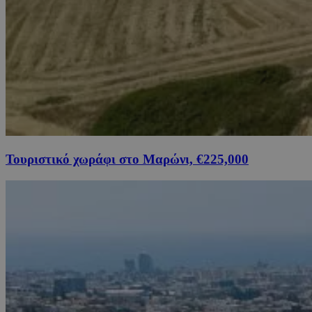
Τουριστικό χωράφι στο Μαρώνι, €225,000