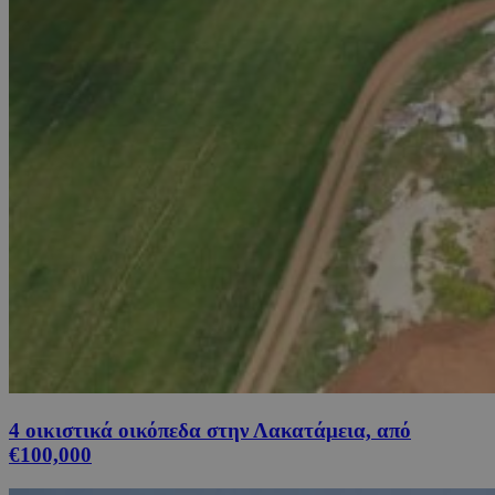
4 οικιστικά οικόπεδα στην Λακατάμεια, από
€100,000