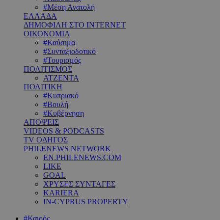
#Μέση Ανατολή
ΕΛΛΑΔΑ
ΔΗΜΟΦΙΛΗ ΣΤΟ INTERNET
ΟΙΚΟΝΟΜΙΑ
#Καύσιμα
#Συνταξιοδοτικό
#Τουρισμός
ΠΟΛΙΤΙΣΜΟΣ
ΑΤΖΕΝΤΑ
ΠΟΛΙΤΙΚΗ
#Κυπριακό
#Βουλή
#Κυβέρνηση
ΑΠΟΨΕΙΣ
VIDEOS & PODCASTS
TV ΟΔΗΓΟΣ
PHILENEWS NETWORK
EN.PHILENEWS.COM
LIKE
GOAL
ΧΡΥΣΕΣ ΣΥΝΤΑΓΕΣ
KARIERA
IN-CYPRUS PROPERTY
#Καιρός