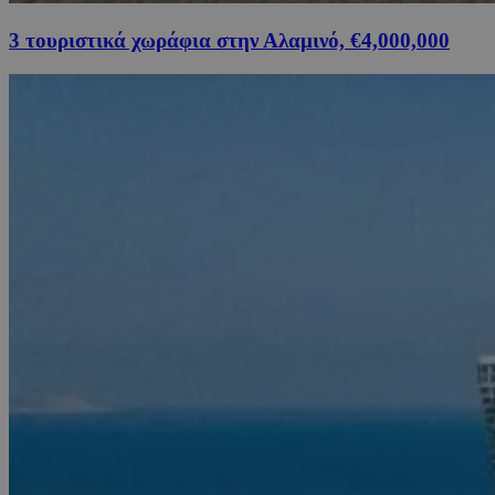
3 τουριστικά χωράφια στην Αλαμινό, €4,000,000