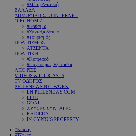
#Μέση Ανατολή
ΕΛΛΑΔΑ
ΔΗΜΟΦΙΛΗ ΣΤΟ INTERNET
ΟΙΚΟΝΟΜΙΑ
#Καύσιμα
#Συνταξιοδοτικό
#Τουρισμός
ΠΟΛΙΤΙΣΜΟΣ
ΑΤΖΕΝΤΑ
ΠΟΛΙΤΙΚΗ
#Κυπριακό
#Παγκύπριες Εξετάσεις
ΑΠΟΨΕΙΣ
VIDEOS & PODCASTS
TV ΟΔΗΓΟΣ
PHILENEWS NETWORK
EN.PHILENEWS.COM
LIKE
GOAL
ΧΡΥΣΕΣ ΣΥΝΤΑΓΕΣ
KARIERA
IN-CYPRUS PROPERTY
#Καιρός
#Τζόκερ