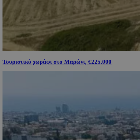
Τουριστικό χωράφι στο Μαρώνι, €225,000