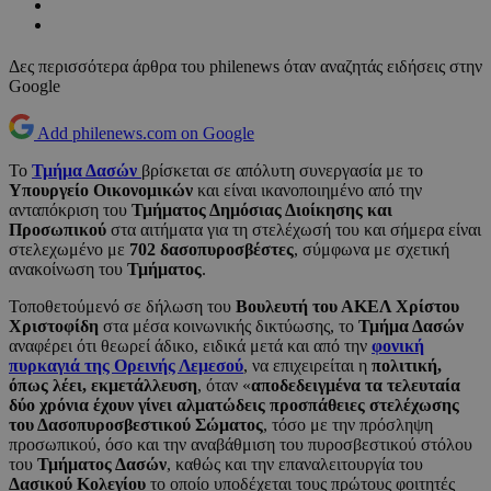
Δες περισσότερα άρθρα του philenews όταν αναζητάς ειδήσεις στην
Google
Add philenews.com on Google
Το
Τμήμα Δασών
βρίσκεται σε απόλυτη συνεργασία με το
Υπουργείο Οικονομικών
και είναι ικανοποιημένο από την
ανταπόκριση του
Τμήματος Δημόσιας Διοίκησης και
Προσωπικού
στα αιτήματα για τη στελέχωσή του και σήμερα είναι
στελεχωμένο με
702 δασοπυροσβέστες
, σύμφωνα με σχετική
ανακοίνωση του
Τμήματος
.
Τοποθετούμενό σε δήλωση του
Βουλευτή του ΑΚΕΛ Χρίστου
Χριστοφίδη
στα μέσα κοινωνικής δικτύωσης, το
Τμήμα Δασών
αναφέρει ότι θεωρεί άδικο, ειδικά μετά και από την
φονική
πυρκαγιά της Ορεινής Λεμεσού
, να επιχειρείται η
πολιτική,
όπως λέει, εκμετάλλευση
, όταν «
αποδεδειγμένα τα τελευταία
δύο χρόνια έχουν γίνει αλματώδεις προσπάθειες στελέχωσης
του Δασοπυροσβεστικού Σώματος
, τόσο με την πρόσληψη
προσωπικού, όσο και την αναβάθμιση του πυροσβεστικού στόλου
του
Τμήματος Δασών
, καθώς και την επαναλειτουργία του
Δασικού Κολεγίου
το οποίο υποδέχεται τους πρώτους φοιτητές