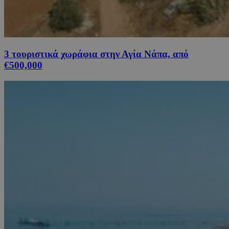
3 τουριστικά χωράφια στην Αγία Νάπα, από
€500,000