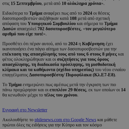
στις
15 Σεπτεμβρίου
, μετά από
10 ολόκληρα χρόνια
».
Ειδικότερα το
Τμήμα
αναφέρει πως από το
2024
οι θέσεις
δασοπυροσβεστών αυξήθηκαν κατά
108
μετά από σχετική
απόφαση του
Υπουργικού Συμβουλίου
και σήμερα το
Τμήμα
Δασών
απασχολεί
702 δασοπυροσβέστες
, «
τον μεγαλύτερο
αριθμό που είχε ποτέ
».
Προσθέτει ότι πέραν αυτού, από το
2024
η
Κυβέρνηση
έχει
ικανοποιήσει ένα πάγιο αίτημα των δασοπυροσβεστών για την
επέκταση της απασχόλησής τους από τους 6 στους 8 μήνες
και
φέτος ολοκληρώθηκαν και οι
συζητήσεις για τους όρους
απασχόλησης, τη διαδικασία πρόσληψης, τη μισθοδοτική
κλίμακα και τα καθήκοντα (σχέδιο υπηρεσίας)
του νέου ενιαίου
επαγγέλματος
Δασοπυροσβέστη/ Πυροφύλακα (Κλ.Ε7-Ε8)
.
Το
Τμήμα
ενημερώνει πως αμέσως μετά την έγκριση των πιο
πάνω προχώρησαν και οι
επιπλέον 29 θέσεις
, εκ των οποίων οι
14
θα κενωθούν μέχρι το
τέλος του χρόνου
.
Εγγραφή στο Newsletter
Ακολουθήστε το
philenews.com στο Google News
και μάθετε
πρώτοι όλες τις ειδήσεις για την Κύπρο και τον κόσμο