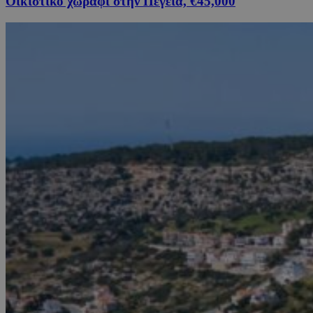
Οικιστικό χωράφι στην Πέγεια, €45,000