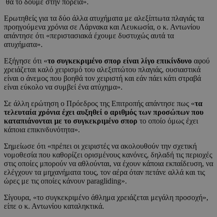
θα το δούμε στην πορεία».
Ερωτηθείς για τα δύο άλλα ατυχήματα με αλεξίπτωτα πλαγιάς τα
προηγούμενα χρόνια σε Λάρνακα και Λευκωσία, ο κ. Αντωνίου
απάντησε ότι «περιστασιακά έχουμε δυστυχώς αυτά τα
ατυχήματα».
Εξήγησε ότι «
το συγκεκριμένο σπορ είναι λίγο επικίνδυνο
αφού
χρειάζεται καλό χειρισμό του αλεξιπτώτου πλαγιάς, ουσιαστικά
είναι ο άνεμος που βοηθά τον χειριστή και εάν πάει κάτι στραβά
είναι εύκολο να συμβεί ένα ατύχημα».
Σε άλλη ερώτηση ο Πρόεδρος της Επιτροπής απάντησε πως «
τα
τελευταία χρόνια έχει αυξηθεί ο αριθμός των προσώπων που
καταπιάνονται με το συγκεκριμένο σπορ
το οποίο όμως έχει
κάποια επικινδυνότητα».
Σημείωσε ότι «πρέπει οι χειριστές να ακολουθούν την σχετική
νομοθεσία που καθορίζει ορισμένους κανόνες, δηλαδή τις περιοχές
στις οποίες μπορούν να αθλούνται, να έχουν κάποια εκπαίδευση, να
ελέγχουν τα μηχανήματα τους, τον αέρα όταν πετάνε αλλά και τις
ώρες με τις οποίες κάνουν paragliding».
Σίγουρα, «το συγκεκριμένο άθλημα χρειάζεται μεγάλη προσοχή»,
είπε ο κ. Αντωνίου καταληκτικά.