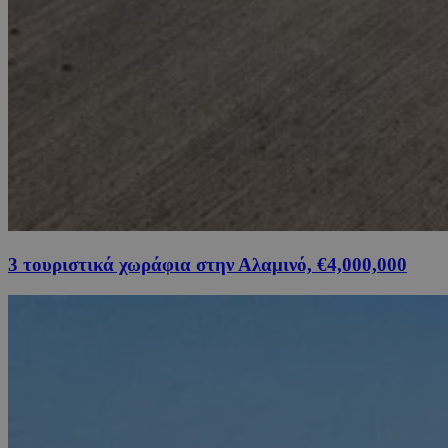
3 τουριστικά χωράφια στην Αλαμινό, €4,000,000