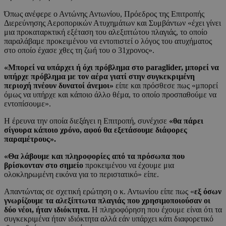
Όπως ανέφερε ο Αντώνης Αντωνίου, Πρόεδρος της Επιτροπής
Διερεύνησης Αεροπορικών Ατυχημάτων και Συμβάντων «έχει γίνει
μια προκαταρκτική εξέταση του αλεξιπτώτου πλαγιάς, το οποίο
παραλάβαμε προκειμένου να εντοπιστεί ο λόγος του ατυχήματος
στο οποίο έχασε χθες τη ζωή του ο 31χρονος».
«Μπορεί να υπάρχει ή όχι πρόβλημα στο paraglider, μπορεί να
υπήρχε πρόβλημα με τον αέρα γιατί στην συγκεκριμένη
περιοχή πνέουν δυνατοί άνεμοι»
είπε και πρόσθεσε πως «μπορεί
όμως να υπήρχε και κάποιο άλλο θέμα, το οποίο προσπαθούμε να
εντοπίσουμε».
Η έρευνα την οποία διεξάγει η Επιτροπή, συνέχισε
«θα πάρει
σίγουρα κάποιο χρόνο, αφού θα εξετάσουμε διάφορες
παραμέτρους».
«Θα λάβουμε και πληροφορίες από τα πρόσωπα που
βρίσκονταν στο σημείο
προκειμένου να έχουμε μια
ολοκληρωμένη εικόνα για το περιστατικό» είπε.
Απαντώντας σε σχετική ερώτηση ο κ. Αντωνίου είπε πως «
εξ όσων
γνωρίζουμε τα αλεξίπτωτα πλαγιάς που χρησιμοποιούσαν οι
δύο νέοι, ήταν ιδιόκτητα.
Η πληροφόρηση που έχουμε είναι ότι τα
συγκεκριμένα ήταν ιδιόκτητα αλλά εάν υπάρχει κάτι διαφορετικό