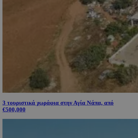
3 τουριστικά χωράφια στην Αγία Νάπα, από
€500,000