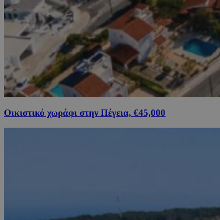
Οικιστικό χωράφι στην Πέγεια, €45,000