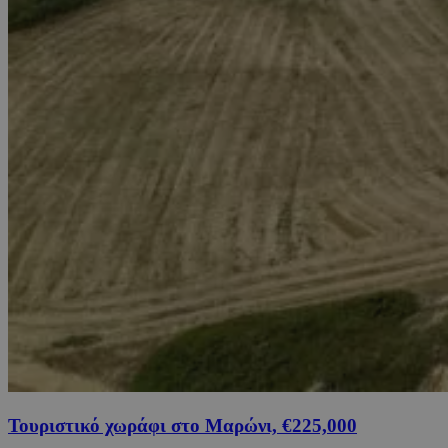
Τουριστικό χωράφι στο Μαρώνι, €225,000