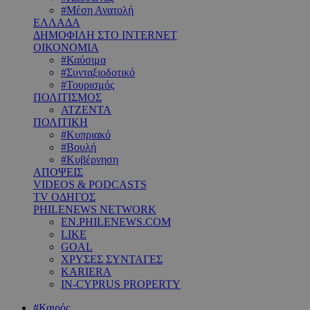
#Μέση Ανατολή
ΕΛΛΑΔΑ
ΔΗΜΟΦΙΛΗ ΣΤΟ INTERNET
ΟΙΚΟΝΟΜΙΑ
#Καύσιμα
#Συνταξιοδοτικό
#Τουρισμός
ΠΟΛΙΤΙΣΜΟΣ
ΑΤΖΕΝΤΑ
ΠΟΛΙΤΙΚΗ
#Κυπριακό
#Βουλή
#Κυβέρνηση
ΑΠΟΨΕΙΣ
VIDEOS & PODCASTS
TV ΟΔΗΓΟΣ
PHILENEWS NETWORK
EN.PHILENEWS.COM
LIKE
GOAL
ΧΡΥΣΕΣ ΣΥΝΤΑΓΕΣ
KARIERA
IN-CYPRUS PROPERTY
#Καιρός