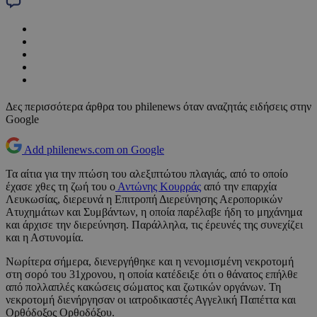
Δες περισσότερα άρθρα του philenews όταν αναζητάς ειδήσεις στην
Google
Add philenews.com on Google
Τα αίτια για την πτώση του αλεξιπτώτου πλαγιάς, από το οποίο
έχασε χθες τη ζωή του ο
Αντώνης Κουρράς
από την επαρχία
Λευκωσίας, διερευνά η Επιτροπή Διερεύνησης Αεροπορικών
Ατυχημάτων και Συμβάντων, η οποία παρέλαβε ήδη το μηχάνημα
και άρχισε την διερεύνηση. Παράλληλα, τις έρευνές της συνεχίζει
και η Αστυνομία.
Νωρίτερα σήμερα, διενεργήθηκε και η νενομισμένη νεκροτομή
στη σορό του 31χρονου, η οποία κατέδειξε ότι ο θάνατος επήλθε
από πολλαπλές κακώσεις σώματος και ζωτικών οργάνων. Τη
νεκροτομή διενήργησαν οι ιατροδικαστές Αγγελική Παπέττα και
Ορθόδοξος Ορθοδόξου.