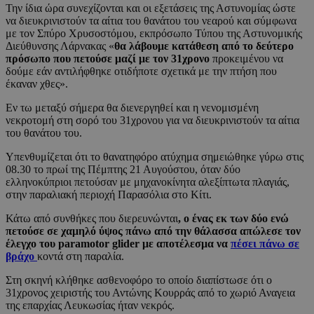
Την ίδια ώρα συνεχίζονται και οι εξετάσεις της Αστυνομίας ώστε
να διευκρινιστούν τα αίτια του θανάτου του νεαρού και σύμφωνα
με τον Σπύρο Χρυσοστόμου, εκπρόσωπο Τύπου της Αστυνομικής
Διεύθυνσης Λάρνακας «
θα λάβουμε κατάθεση από το δεύτερο
πρόσωπο που πετούσε μαζί με τον 31χρονο
προκειμένου να
δούμε εάν αντιλήφθηκε οτιδήποτε σχετικά με την πτήση που
έκαναν χθες».
Εν τω μεταξύ σήμερα θα διενεργηθεί και η νενομισμένη
νεκροτομή στη σορό του 31χρονου για να διευκρινιστούν τα αίτια
του θανάτου του.
Υπενθυμίζεται ότι το θανατηφόρο ατύχημα σημειώθηκε γύρω στις
08.30 το πρωί της Πέμπτης 21 Αυγούστου, όταν δύο
ελληνοκύπριοι πετούσαν με μηχανοκίνητα αλεξίπτωτα πλαγιάς,
στην παραλιακή περιοχή Παρασόλια στο Κίτι.
Κάτω από συνθήκες που διερευνώνται
, ο ένας εκ των δύο ενώ
πετούσε σε χαμηλό ύψος πάνω από την θάλασσα απώλεσε τον
έλεγχο του paramotor glider με αποτέλεσμα να
πέσει πάνω σε
βράχο
κοντά στη παραλία.
Στη σκηνή κλήθηκε ασθενοφόρο το οποίο διαπίστωσε ότι ο
31χρονος χειριστής του Αντώνης Κουρράς από το χωριό Αναγεια
της επαρχίας Λευκωσίας ήταν νεκρός.