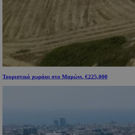
Τουριστικό χωράφι στο Μαρώνι, €225,000