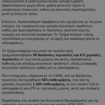
επαγγελματική ή ερασιτεχνική αλιεία, κατοχή ή χρήση
ψαροντούφεκου χωρίς άδεια, χρήση φωτεινών πηγών ή
καταδυτικών συσκευών, καθώς και αλιευτικές δραστηριότητες
μετά τη δύση του ηλίου.
Επιπλέον, διαπιστώθηκαν παραβάσεις που σχετίζονταν με τα μέσα
ελέγχου, την εκφόρτωση και εμπορία αλιευτικών προϊόντων,
καθώς και δραστηριότητες σε θαλάσσιες προστατευόμενες
περιοχές και αλιευτικά καταφύγια. Το Τμήμα ανέφερε επίσης
περιστατικά μη συνεργασίας με τις αρχές και παράνομη αλιεία σε
υδατοφράκτες.
Το Τμήμα αναφέρει πως κατά την περίοδο αυτή
πραγματοποιήθηκαν
90 θαλάσσιες περιπολίες και 631 χερσαίες
περιπολίες
σε λιμενικούς χώρους και ακτές, εγκαταστάσεις
διάθεσης και φύλαξης αλιευτικών προϊόντων, οδούς μεταφοράς
αλιευτικών προϊόντων, καθώς και σε υδατοφράκτες.
Πιο λεπτομερώς, σύμφωνα με το ΤΑΘΕ, από τις θαλάσσιες
περιπολίες διενεργήθηκαν
603 επιθεωρήσεις
, ενώ από τις
χερσαίες περιπολίες
1.349 επιθεωρήσεις,
εκ των οποίων 518 σε
υδατοφράκτες και 479 σε λιμενικούς χώρους, ακτές και συναφείς
εγκαταστάσεις.
Παράλληλα, στο πλαίσιο του Κοινοτικού Προγράμματος για την
ανάπτυξη μέσων για τον έλεγχο της αλιείας (JDP 2025),