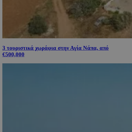
3 τουριστικά χωράφια στην Αγία Νάπα, από
€500,000