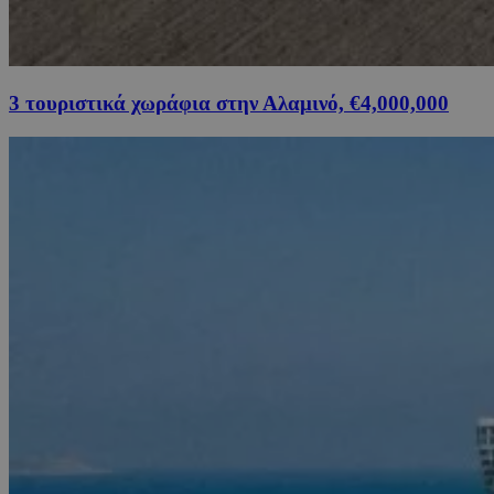
3 τουριστικά χωράφια στην Αλαμινό, €4,000,000