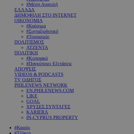
#Μέση Ανατολή
ΕΛΛΑΔΑ
ΔΗΜΟΦΙΛΗ ΣΤΟ INTERNET
ΟΙΚΟΝΟΜΙΑ
#Καύσιμα
#Συνταξιοδοτικό
#Τουρισμός
ΠΟΛΙΤΙΣΜΟΣ
ΑΤΖΕΝΤΑ
ΠΟΛΙΤΙΚΗ
#Κυπριακό
#Παγκύπριες Εξετάσεις
ΑΠΟΨΕΙΣ
VIDEOS & PODCASTS
TV ΟΔΗΓΟΣ
PHILENEWS NETWORK
EN.PHILENEWS.COM
LIKE
GOAL
ΧΡΥΣΕΣ ΣΥΝΤΑΓΕΣ
KARIERA
IN-CYPRUS PROPERTY
#Καιρός
#Τζόκερ