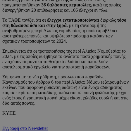
πραγματοποιήθηκαν
36 θαλάσσιες περιπολίες,
κατά τις οποίες
διενεργήθηκαν 20 επιθεωρήσεις και 106 έλεγχοι εν πλω.
Το ΤΑΘΕ τονίζει ότι
οι έλεγχοι εντατικοποιούνται
διαρκώς
τόσο
στη θάλασσα όσο και στην ξηρά
, με τη συνδρομή της
αναβαθμισμένης περί Αλιείας νομοθεσίας, η οποία προβλέπει
αυστηρότερες ποινές και υψηλότερα πρόστιμα κατόπιν των
σχετικών τροποποιήσεων το 2024.
Σημειώνεται ότι οι τροποποιήσεις της περί Αλιείας Νομοθεσίας το
2024, με τις οποίες αυξήθηκε το ανώτατο ποσό χρηματικής ποινής,
ενισχύουν σημαντικά το θεσμικό πλαίσιο και αποτελούν
αποτελεσματικό εργαλείο για την αποτροπή παραβάσεων.
Σύμφωνα με τη νέα ρύθμιση, πρόσωπο που παραβαίνει
Κανονισμούς του άρθρου 6 του περί Αλιείας Νόμου (εξαιρουμένων
εκείνων που αφορούν ρύπανση υδάτων) είναι ένοχο αδικήματος
και, σε περίπτωση καταδίκης, υπόκειται σε ποινή φυλάκισης μέχρι
ενός έτους ή χρηματική ποινή μέχρι είκοσι χιλιάδες ευρώ ή και στις
δύο αυτές ποινές.
ΚΥΠΕ
Εγγραφή στο Newsletter