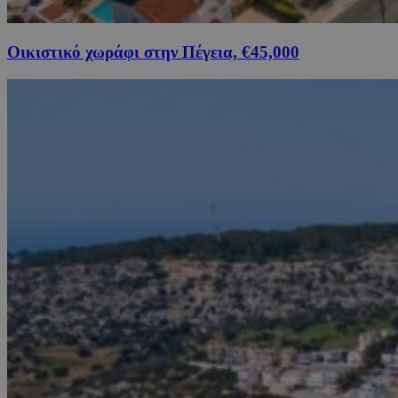
Οικιστικό χωράφι στην Πέγεια, €45,000