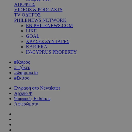
ΑΠΟΨΕΙΣ
VIDEOS & PODCASTS
TV ΟΔΗΓΟΣ
PHILENEWS NETWORK
EN.PHILENEWS.COM
LIKE
GOAL
ΧΡΥΣΕΣ ΣΥΝΤΑΓΕΣ
KARIERA
IN-CYPRUS PROPERTY
#Καιρός
#Τζόκερ
#Φαρμακεία
#Σκίτσο
Εγγραφή στο Newsletter
Αρχείο Φ
Ψηφιακές Εκδόσεις
Αφιερώματα