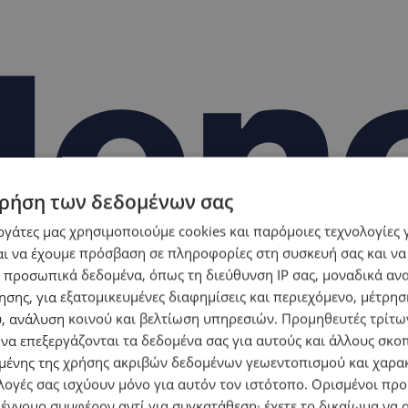
ρήση των δεδομένων σας
εργάτες μας χρησιμοποιούμε cookies και παρόμοιες τεχνολογίες 
ι να έχουμε πρόσβαση σε πληροφορίες στη συσκευή σας και να
 προσωπικά δεδομένα, όπως τη διεύθυνση IP σας, μοναδικά αν
σης, για εξατομικευμένες διαφημίσεις και περιεχόμενο, μέτρη
υ, ανάλυση κοινού και βελτίωση υπηρεσιών.
Προμηθευτές τρίτων
 να επεξεργάζονται τα δεδομένα σας για αυτούς και άλλους σκο
ένης της χρήσης ακριβών δεδομένων γεωεντοπισμού και χαρα
λογές σας ισχύουν μόνο για αυτόν τον ιστότοπο. Ορισμένοι πρ
 έννομο συμφέρον αντί για συγκατάθεση· έχετε το δικαίωμα να α