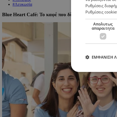
#Λευκωσία
Ρυθμίσεις διαφή
Ρυθμίσεις cookie
Blue Heart Café: Το καφέ που δίνει χώρο, φωνή και ε
Απολυτως
απαραιτητα
ΕΜΦΑΝΙΣΗ 