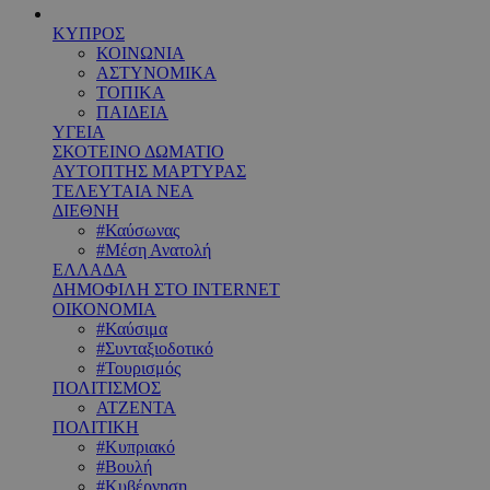
ΚΥΠΡΟΣ
ΚΟΙΝΩΝΙΑ
ΑΣΤΥΝΟΜΙΚΑ
ΤΟΠΙΚΑ
ΠΑΙΔΕΙΑ
ΥΓΕΙΑ
ΣΚΟΤΕΙΝΟ ΔΩΜΑΤΙΟ
ΑΥΤΟΠΤΗΣ ΜΑΡΤΥΡΑΣ
ΤΕΛΕΥΤΑΙΑ ΝΕΑ
ΔΙΕΘΝΗ
#Καύσωνας
#Μέση Ανατολή
ΕΛΛΑΔΑ
ΔΗΜΟΦΙΛΗ ΣΤΟ INTERNET
ΟΙΚΟΝΟΜΙΑ
#Καύσιμα
#Συνταξιοδοτικό
#Τουρισμός
ΠΟΛΙΤΙΣΜΟΣ
ΑΤΖΕΝΤΑ
ΠΟΛΙΤΙΚΗ
#Κυπριακό
#Βουλή
#Κυβέρνηση