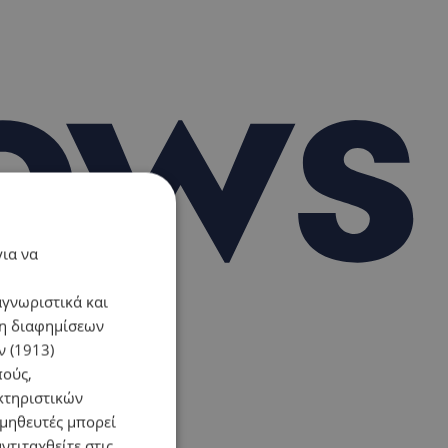
για να
αγνωριστικά και
ση διαφημίσεων
 (1913)
πούς,
κτηριστικών
ομηθευτές μπορεί
ντιταχθείτε στις