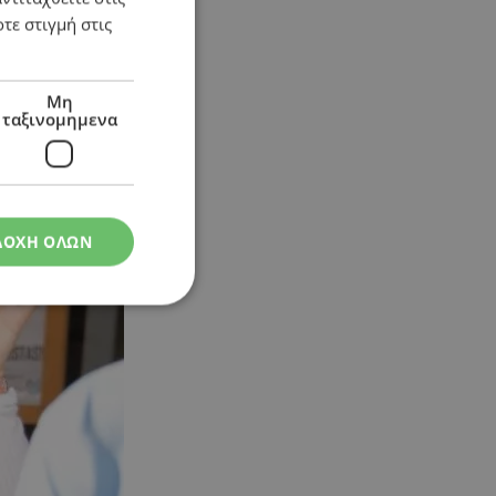
τε στιγμή στις
Μη
ταξινομημενα
ΔΟΧΗ ΟΛΩΝ