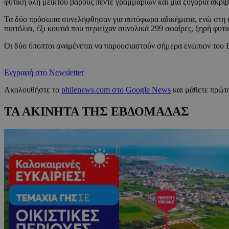
φυτική ύλη μεικτού βάρους πέντε γραμμαρίων και μία ζυγαριά ακριβ
Τα δύο πρόσωπα συνελήφθησαν για αυτόφωρα αδικήματα, ενώ στη συ
πιστόλια, έξι κουτιά που περιείχαν συνολικά 299 σφαίρες, ξηρή φυτ
Οι δύο ύποπτοι αναμένεται να παρουσιαστούν σήμερα ενώπιον του 
Εγγραφή στο Newsletter
Ακολουθήστε το
philenews.com στο Google News
και μάθετε πρώτο
ΤΑ ΑΚΙΝΗΤΑ ΤΗΣ ΕΒΔΟΜΑΔΑΣ