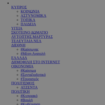
ΚΥΠΡΟΣ
ΚΟΙΝΩΝΙΑ
ΑΣΤΥΝΟΜΙΚΑ
ΤΟΠΙΚΑ
ΠΑΙΔΕΙΑ
ΥΓΕΙΑ
ΣΚΟΤΕΙΝΟ ΔΩΜΑΤΙΟ
ΑΥΤΟΠΤΗΣ ΜΑΡΤΥΡΑΣ
ΤΕΛΕΥΤΑΙΑ ΝΕΑ
ΔΙΕΘΝΗ
#Καύσωνας
#Μέση Ανατολή
ΕΛΛΑΔΑ
ΔΗΜΟΦΙΛΗ ΣΤΟ INTERNET
ΟΙΚΟΝΟΜΙΑ
#Καύσιμα
#Συνταξιοδοτικό
#Τουρισμός
ΠΟΛΙΤΙΣΜΟΣ
ΑΤΖΕΝΤΑ
ΠΟΛΙΤΙΚΗ
#Κυπριακό
#Βουλή
#Κυβέρνηση