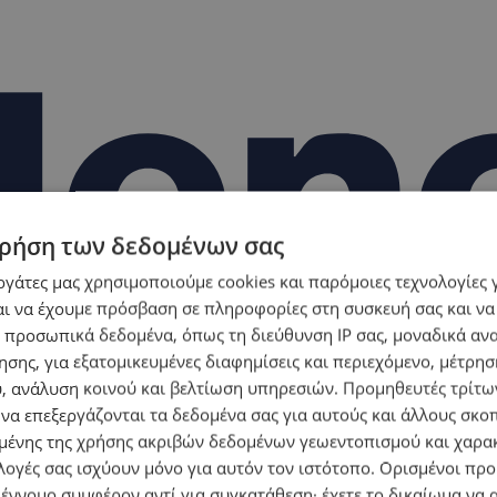
ρήση των δεδομένων σας
εργάτες μας χρησιμοποιούμε cookies και παρόμοιες τεχνολογίες 
ι να έχουμε πρόσβαση σε πληροφορίες στη συσκευή σας και να
 προσωπικά δεδομένα, όπως τη διεύθυνση IP σας, μοναδικά αν
σης, για εξατομικευμένες διαφημίσεις και περιεχόμενο, μέτρη
υ, ανάλυση κοινού και βελτίωση υπηρεσιών.
Προμηθευτές τρίτων
 να επεξεργάζονται τα δεδομένα σας για αυτούς και άλλους σκο
ένης της χρήσης ακριβών δεδομένων γεωεντοπισμού και χαρα
λογές σας ισχύουν μόνο για αυτόν τον ιστότοπο. Ορισμένοι πρ
 έννομο συμφέρον αντί για συγκατάθεση· έχετε το δικαίωμα να α