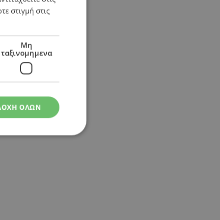
τε στιγμή στις
ι εκρηκτικές ύλες
Μη
ταξινομημενα
ΔΟΧΗ ΟΛΩΝ