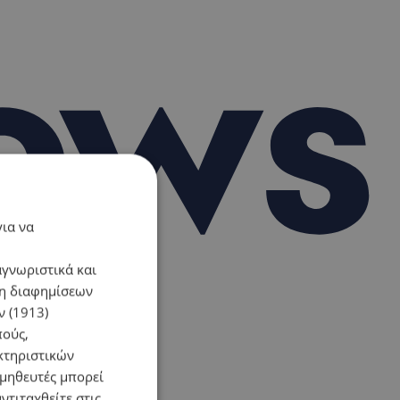
για να
αγνωριστικά και
ση διαφημίσεων
 (1913)
πούς,
κτηριστικών
ομηθευτές μπορεί
ντιταχθείτε στις