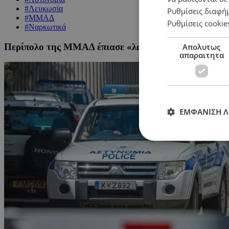
#Λευκωσία
Ρυθμίσεις διαφή
#ΜΜΑΔ
Ρυθμίσεις cookie
#Ναρκωτικά
Περίπολο της ΜΜΑΔ έπιασε «λαβράκι» στη Λευκωσία:
Απολυτως
απαραιτητα
ΕΜΦΑΝΙΣΗ 