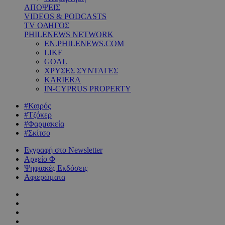
ΑΠΟΨΕΙΣ
VIDEOS & PODCASTS
TV ΟΔΗΓΟΣ
PHILENEWS NETWORK
EN.PHILENEWS.COM
LIKE
GOAL
ΧΡΥΣΕΣ ΣΥΝΤΑΓΕΣ
KARIERA
IN-CYPRUS PROPERTY
#Καιρός
#Τζόκερ
#Φαρμακεία
#Σκίτσο
Εγγραφή στο Newsletter
Αρχείο Φ
Ψηφιακές Εκδόσεις
Αφιερώματα