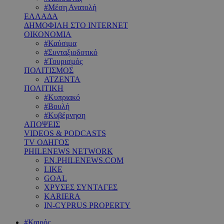
#Μέση Ανατολή
ΕΛΛΑΔΑ
ΔΗΜΟΦΙΛΗ ΣΤΟ INTERNET
ΟΙΚΟΝΟΜΙΑ
#Καύσιμα
#Συνταξιοδοτικό
#Τουρισμός
ΠΟΛΙΤΙΣΜΟΣ
ΑΤΖΕΝΤΑ
ΠΟΛΙΤΙΚΗ
#Κυπριακό
#Βουλή
#Κυβέρνηση
ΑΠΟΨΕΙΣ
VIDEOS & PODCASTS
TV ΟΔΗΓΟΣ
PHILENEWS NETWORK
EN.PHILENEWS.COM
LIKE
GOAL
ΧΡΥΣΕΣ ΣΥΝΤΑΓΕΣ
KARIERA
IN-CYPRUS PROPERTY
#Καιρός