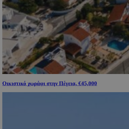
Οικιστικό χωράφι στην Πέγεια, €45,000