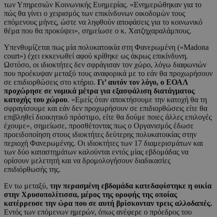
των Υπηρεσιών Κοινωνικής Ευημερίας. «Ενημερώθηκαν για το
πώς θα γίνει ο χειρισμός των επικίνδυνων οικοδομών τους
επόμενους μήνες, ώστε να ληφθούν αποφάσεις για το κοινωνικό
θέμα που θα προκύψει», σημείωσε ο κ. Χατζηχαραλάμπους.
Υπενθυμίζεται πως μία πολυκατοικία στη Φανερωμένη («Madona
court») έχει εκκενωθεί αφού κρίθηκε ως άκρως επικίνδυνη.
Ωστόσο, οι ιδιοκτήτες δεν σφράγισαν τον χώρο, λόγω διαφωνιών
που προέκυψαν μεταξύ τους αναφορικά με το εάν θα προχωρήσουν
σε επιδιορθώσεις στο κτήριο.
Γι’ αυτόν τον λόγο, ο ΕΟΑΛ
προχώρησε σε νομικά μέτρα για εξασφάλιση διατάγματος
κατοχής του χώρου
. «Εμείς όταν αποκτήσουμε την κατοχή θα τη
σφραγίσουμε και εάν δεν προχωρήσουν σε επιδιορθώσεις είτε θα
επιβληθεί διοικητικό πρόστιμο, είτε θα δούμε ποιες άλλες επιλογές
έχουμε», σημείωσε, προσθέτοντας πως ο Οργανισμός έδωσε
προειδοποίηση στους ιδιοκτήτες δεύτερης πολυκατοικίας στην
περιοχή Φανερωμένης. Οι ιδιοκτήτες των 17 διαμερισμάτων και
των δύο καταστημάτων καλούνται εντός μίας εβδομάδας να
ορίσουν μελετητή και να δρομολογήσουν διαδικασίες
επιδιόρθωσής της.
Εν τω μεταξύ,
την περασμένη εβδομάδα κατεδαφίστηκε η οικία
στην Χρυσοπολίτισσα, μέρος της οροφής της οποίας
κατέρρευσε την ώρα που σε αυτή βρίσκονταν τρεις αλλοδαπές.
Εντός των επόμενων ημερών, όπως ανέφερε ο πρόεδρος του