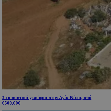
3 τουριστικά χωράφια στην Αγία Νάπα, από
€500,000