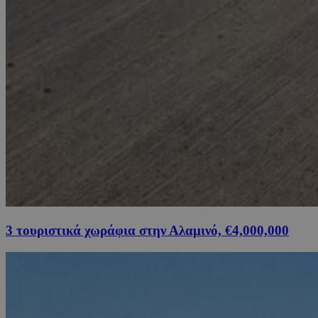
3 τουριστικά χωράφια στην Αλαμινό, €4,000,000