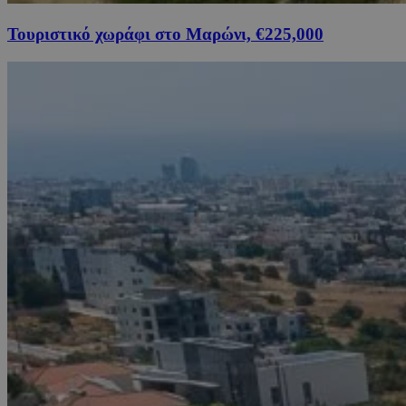
Τουριστικό χωράφι στο Μαρώνι, €225,000