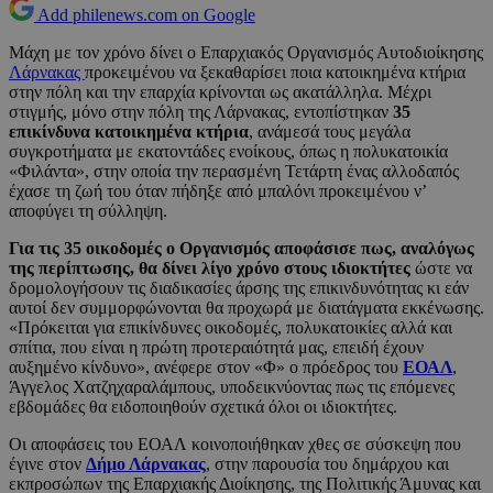
Add philenews.com on Google
Μάχη με τον χρόνο δίνει ο Επαρχιακός Οργανισμός Αυτοδιοίκησης
Λάρνακας
προκειμένου να ξεκαθαρίσει ποια κατοικημένα κτήρια
στην πόλη και την επαρχία κρίνονται ως ακατάλληλα. Μέχρι
στιγμής, μόνο στην πόλη της Λάρνακας, εντοπίστηκαν
35
επικίνδυνα κατοικημένα κτήρια
, ανάμεσά τους μεγάλα
συγκροτήματα με εκατοντάδες ενοίκους, όπως η πολυκατοικία
«Φιλάντα», στην οποία την περασμένη Τετάρτη ένας αλλοδαπός
έχασε τη ζωή του όταν πήδηξε από μπαλόνι προκειμένου ν’
αποφύγει τη σύλληψη.
Για τις 35 οικοδομές ο Οργανισμός αποφάσισε πως, αναλόγως
της περίπτωσης, θα δίνει λίγο χρόνο στους ιδιοκτήτες
ώστε να
δρομολογήσουν τις διαδικασίες άρσης της επικινδυνότητας κι εάν
αυτοί δεν συμμορφώνονται θα προχωρά με διατάγματα εκκένωσης.
«Πρόκειται για επικίνδυνες οικοδομές, πολυκατοικίες αλλά και
σπίτια, που είναι η πρώτη προτεραιότητά μας, επειδή έχουν
αυξημένο κίνδυνο», ανέφερε στον «Φ» ο πρόεδρος του
ΕΟΑΛ
,
Άγγελος Χατζηχαραλάμπους, υποδεικνύοντας πως τις επόμενες
εβδομάδες θα ειδοποιηθούν σχετικά όλοι οι ιδιοκτήτες.
Οι αποφάσεις του ΕΟΑΛ κοινοποιήθηκαν χθες σε σύσκεψη που
έγινε στον
Δήμο Λάρνακας
, στην παρουσία του δημάρχου και
εκπροσώπων της Επαρχιακής Διοίκησης, της Πολιτικής Άμυνας και