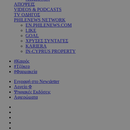
ΑΠΟΨΕΙΣ
VIDEOS & PODCASTS
TV ΟΔΗΓΟΣ
PHILENEWS NETWORK
EN.PHILENEWS.COM
LIKE
GOAL
ΧΡΥΣΕΣ ΣΥΝΤΑΓΕΣ
KARIERA
IN-CYPRUS PROPERTY
#Καιρός
#Τζόκερ
#Φαρμακεία
Εγγραφή στο Newsletter
Αρχείο Φ
Ψηφιακές Εκδόσεις
Αφιερώματα