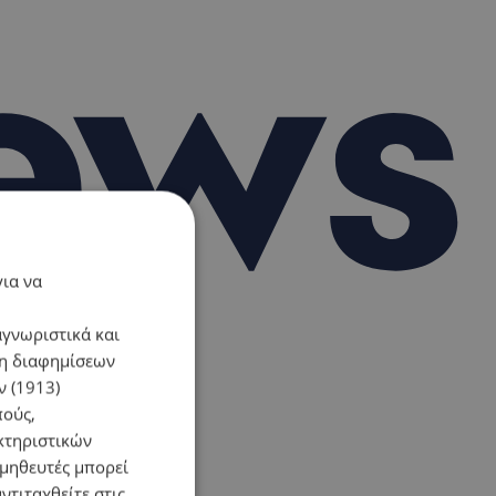
για να
αγνωριστικά και
ση διαφημίσεων
 (1913)
πούς,
κτηριστικών
ομηθευτές μπορεί
ντιταχθείτε στις