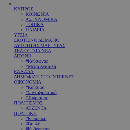
ΚΥΠΡΟΣ
ΚΟΙΝΩΝΙΑ
ΑΣΤΥΝΟΜΙΚΑ
ΤΟΠΙΚΑ
ΠΑΙΔΕΙΑ
ΥΓΕΙΑ
ΣΚΟΤΕΙΝΟ ΔΩΜΑΤΙΟ
ΑΥΤΟΠΤΗΣ ΜΑΡΤΥΡΑΣ
ΤΕΛΕΥΤΑΙΑ ΝΕΑ
ΔΙΕΘΝΗ
#Καύσωνας
#Μέση Ανατολή
ΕΛΛΑΔΑ
ΔΗΜΟΦΙΛΗ ΣΤΟ INTERNET
ΟΙΚΟΝΟΜΙΑ
#Καύσιμα
#Συνταξιοδοτικό
#Τουρισμός
ΠΟΛΙΤΙΣΜΟΣ
ΑΤΖΕΝΤΑ
ΠΟΛΙΤΙΚΗ
#Κυπριακό
#Βουλή
#Κυβέρνηση