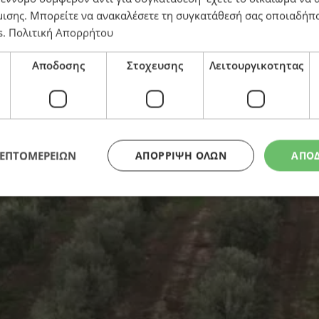
μισης
. Μπορείτε να ανακαλέσετε τη συγκατάθεσή σας οποιαδήπο
s
.
Πολιτική Απορρήτου
Αποδοσης
Στοχευσης
Λειτουργικοτητας
€138,6 εκατ. και 1.370 νέες θέσεις εργασίας – Αποκα
ΛΕΠΤΟΜΕΡΕΙΩΝ
ΑΠΌΡΡΙΨΗ ΌΛΩΝ
ΑΠΟ