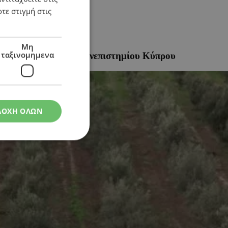
τε στιγμή στις
Μη
ταξινομημενα
λυπτική μελέτη του Πανεπιστημίου Κύπρου
ΔΟΧΗ ΟΛΩΝ