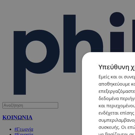
Υπεύθυνη χ
Εμείς και οι συν
αποθηκεύουμε κα
επεξεργαζόμαστε
δεδομένα περιήγη
και περιεχομένο
ενδέχεται επίσης
ΚΟΙΝΩΝΙΑ
συμπεριλαμβανομ
συσκευής. Οι επι
#Γεωργία
να βασίζονται σε
#Εργασία