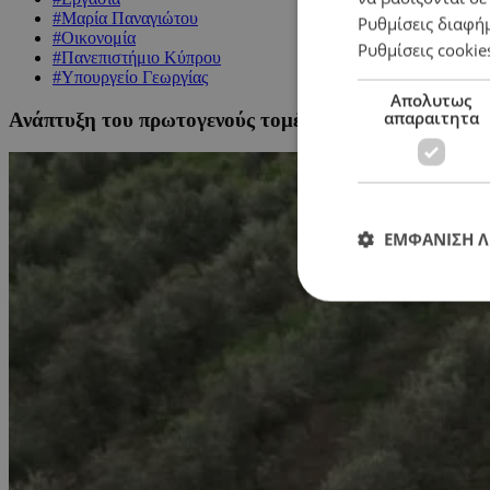
#Μαρία Παναγιώτου
Ρυθμίσεις διαφή
#Οικονομία
Ρυθμίσεις cookie
#Πανεπιστήμιο Κύπρου
#Υπουργείο Γεωργίας
Απολυτως
απαραιτητα
Ανάπτυξη του πρωτογενούς τομέα: Οικονομική ένεση 
ΕΜΦΑΝΙΣΗ 