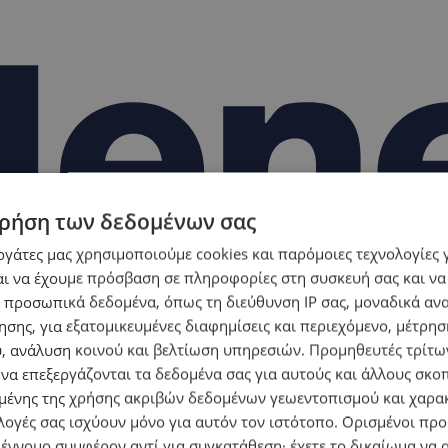
ρήση των δεδομένων σας
εργάτες μας χρησιμοποιούμε cookies και παρόμοιες τεχνολογίες 
ι να έχουμε πρόσβαση σε πληροφορίες στη συσκευή σας και να
 προσωπικά δεδομένα, όπως τη διεύθυνση IP σας, μοναδικά αν
σης, για εξατομικευμένες διαφημίσεις και περιεχόμενο, μέτρη
υ, ανάλυση κοινού και βελτίωση υπηρεσιών.
Προμηθευτές τρίτων
 να επεξεργάζονται τα δεδομένα σας για αυτούς και άλλους σκο
ένης της χρήσης ακριβών δεδομένων γεωεντοπισμού και χαρα
λογές σας ισχύουν μόνο για αυτόν τον ιστότοπο. Ορισμένοι πρ
 έννομο συμφέρον αντί για συγκατάθεση· έχετε το δικαίωμα να α