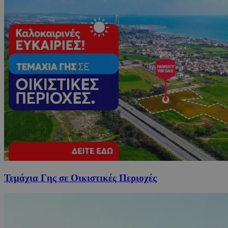
Τεμάχια Γης σε Οικιστικές Περιοχές