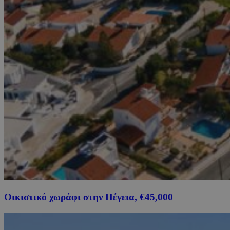
Οικιστικό χωράφι στην Πέγεια, €45,000