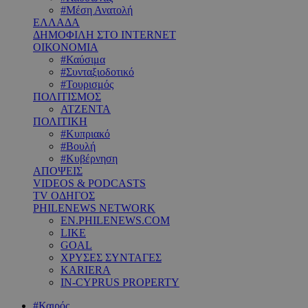
#Μέση Ανατολή
ΕΛΛΑΔΑ
ΔΗΜΟΦΙΛΗ ΣΤΟ INTERNET
ΟΙΚΟΝΟΜΙΑ
#Καύσιμα
#Συνταξιοδοτικό
#Τουρισμός
ΠΟΛΙΤΙΣΜΟΣ
ΑΤΖΕΝΤΑ
ΠΟΛΙΤΙΚΗ
#Κυπριακό
#Βουλή
#Κυβέρνηση
ΑΠΟΨΕΙΣ
VIDEOS & PODCASTS
TV ΟΔΗΓΟΣ
PHILENEWS NETWORK
EN.PHILENEWS.COM
LIKE
GOAL
ΧΡΥΣΕΣ ΣΥΝΤΑΓΕΣ
KARIERA
IN-CYPRUS PROPERTY
#Καιρός