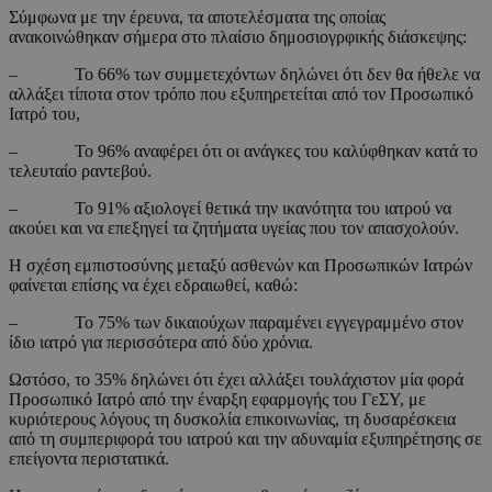
Σύμφωνα με την έρευνα, τα αποτελέσματα της οποίας
ανακοινώθηκαν σήμερα στο πλαίσιο δημοσιογρφικής διάσκεψης:
– Το 66% των συμμετεχόντων δηλώνει ότι δεν θα ήθελε να
αλλάξει τίποτα στον τρόπο που εξυπηρετείται από τον Προσωπικό
Ιατρό του,
– Το 96% αναφέρει ότι οι ανάγκες του καλύφθηκαν κατά το
τελευταίο ραντεβού.
– Το 91% αξιολογεί θετικά την ικανότητα του ιατρού να
ακούει και να επεξηγεί τα ζητήματα υγείας που τον απασχολούν.
Η σχέση εμπιστοσύνης μεταξύ ασθενών και Προσωπικών Ιατρών
φαίνεται επίσης να έχει εδραιωθεί, καθώ:
– Το 75% των δικαιούχων παραμένει εγγεγραμμένο στον
ίδιο ιατρό για περισσότερα από δύο χρόνια.
Ωστόσο, το 35% δηλώνει ότι έχει αλλάξει τουλάχιστον μία φορά
Προσωπικό Ιατρό από την έναρξη εφαρμογής του ΓεΣΥ, με
κυριότερους λόγους τη δυσκολία επικοινωνίας, τη δυσαρέσκεια
από τη συμπεριφορά του ιατρού και την αδυναμία εξυπηρέτησης σε
επείγοντα περιστατικά.