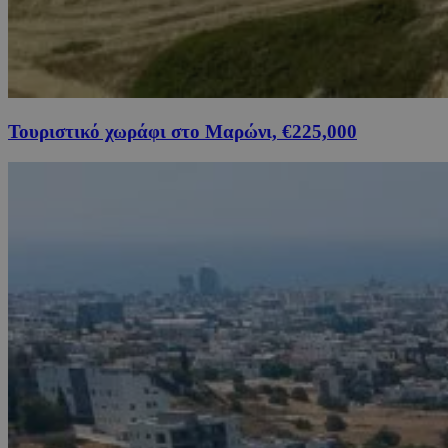
Τουριστικό χωράφι στο Μαρώνι, €225,000