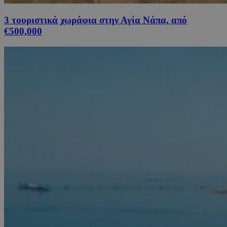
3 τουριστικά χωράφια στην Αγία Νάπα, από
€500,000