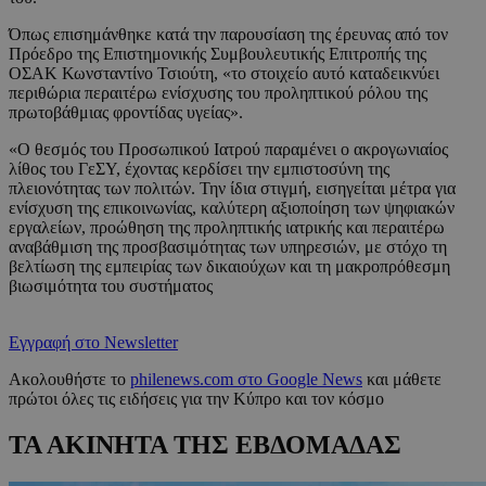
Όπως επισημάνθηκε κατά την παρουσίαση της έρευνας από τον
Πρόεδρο της Επιστημονικής Συμβουλευτικής Επιτροπής της
ΟΣΑΚ Κωνσταντίνο Τσιούτη, «το στοιχείο αυτό καταδεικνύει
περιθώρια περαιτέρω ενίσχυσης του προληπτικού ρόλου της
πρωτοβάθμιας φροντίδας υγείας».
«Ο θεσμός του Προσωπικού Ιατρού παραμένει ο ακρογωνιαίος
λίθος του ΓεΣΥ, έχοντας κερδίσει την εμπιστοσύνη της
πλειονότητας των πολιτών. Την ίδια στιγμή, εισηγείται μέτρα για
ενίσχυση της επικοινωνίας, καλύτερη αξιοποίηση των ψηφιακών
εργαλείων, προώθηση της προληπτικής ιατρικής και περαιτέρω
αναβάθμιση της προσβασιμότητας των υπηρεσιών, με στόχο τη
βελτίωση της εμπειρίας των δικαιούχων και τη μακροπρόθεσμη
βιωσιμότητα του συστήματος
Εγγραφή στο Newsletter
Ακολουθήστε το
philenews.com στο Google News
και μάθετε
πρώτοι όλες τις ειδήσεις για την Κύπρο και τον κόσμο
ΤΑ ΑΚΙΝΗΤΑ ΤΗΣ ΕΒΔΟΜΑΔΑΣ