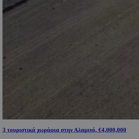
3 τουριστικά χωράφια στην Αλαμινό, €4,000,000