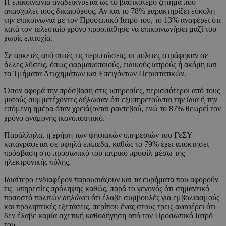
Η επικοινωνία αναδεικνύεται ως το βασικότερο ζήτημα που
απασχολεί τους δικαιούχους. Αν και το 78% χαρακτηρίζει εύκολη
την επικοινωνία με τον Προσωπικό Ιατρό του, το 13% αναφέρει ότι
κατά τον τελευταίο χρόνο προσπάθησε να επικοινωνήσει μαζί του
χωρίς επιτυχία.
Σε αρκετές από αυτές τις περιπτώσεις, οι πολίτες στράφηκαν σε
άλλες λύσεις, όπως φαρμακοποιούς, ειδικούς ιατρούς ή ακόμη και
τα Τμήματα Ατυχημάτων και Επειγόντων Περιστατικών.
Όσον αφορά την πρόσβαση στις υπηρεσίες, περισσότεροι από τους
μισούς συμμετέχοντες δήλωσαν ότι εξυπηρετούνται την ίδια ή την
επόμενη ημέρα όταν χρειάζονται ραντεβού, ενώ το 87% θεωρεί τον
χρόνο αναμονής ικανοποιητικό.
Παράλληλα, η χρήση των ψηφιακών υπηρεσιών του ΓεΣΥ
καταγράφεται σε υψηλά επίπεδα, καθώς το 79% έχει αποκτήσει
πρόσβαση στο προσωπικό του ιατρικό προφίλ μέσω της
ηλεκτρονικής πύλης.
Ιδιαίτερο ενδιαφέρον παρουσιάζουν και τα ευρήματα που αφορούν
τις υπηρεσίες πρόληψης καθώς, παρά το γεγονός ότι σημαντικό
ποσοστό πολιτών δηλώνει ότι έλαβε συμβουλές για εμβολιασμούς
και προληπτικές εξετάσεις, περίπου ένας στους τρεις αναφέρει ότι
δεν έλαβε καμία σχετική καθοδήγηση από τον Προσωπικό Ιατρό
του.