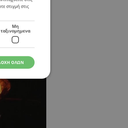
τε στιγμή στις
Μη
ταξινομημενα
ΔΟΧΗ ΟΛΩΝ