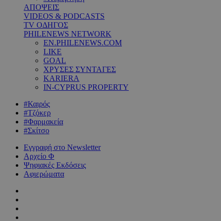
ΑΠΟΨΕΙΣ
VIDEOS & PODCASTS
TV ΟΔΗΓΟΣ
PHILENEWS NETWORK
EN.PHILENEWS.COM
LIKE
GOAL
ΧΡΥΣΕΣ ΣΥΝΤΑΓΕΣ
KARIERA
IN-CYPRUS PROPERTY
#Καιρός
#Τζόκερ
#Φαρμακεία
#Σκίτσο
Εγγραφή στο Newsletter
Αρχείο Φ
Ψηφιακές Εκδόσεις
Αφιερώματα