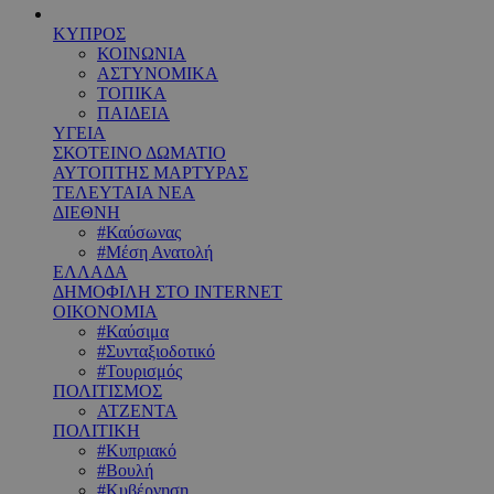
ΚΥΠΡΟΣ
ΚΟΙΝΩΝΙΑ
ΑΣΤΥΝΟΜΙΚΑ
ΤΟΠΙΚΑ
ΠΑΙΔΕΙΑ
ΥΓΕΙΑ
ΣΚΟΤΕΙΝΟ ΔΩΜΑΤΙΟ
ΑΥΤΟΠΤΗΣ ΜΑΡΤΥΡΑΣ
ΤΕΛΕΥΤΑΙΑ ΝΕΑ
ΔΙΕΘΝΗ
#Καύσωνας
#Μέση Ανατολή
ΕΛΛΑΔΑ
ΔΗΜΟΦΙΛΗ ΣΤΟ INTERNET
ΟΙΚΟΝΟΜΙΑ
#Καύσιμα
#Συνταξιοδοτικό
#Τουρισμός
ΠΟΛΙΤΙΣΜΟΣ
ΑΤΖΕΝΤΑ
ΠΟΛΙΤΙΚΗ
#Κυπριακό
#Βουλή
#Κυβέρνηση