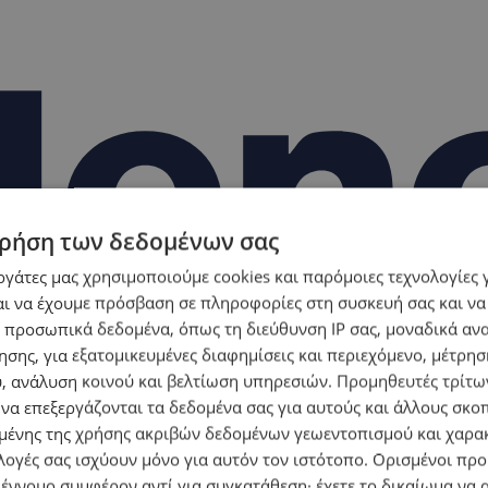
ρήση των δεδομένων σας
εργάτες μας χρησιμοποιούμε cookies και παρόμοιες τεχνολογίες 
ι να έχουμε πρόσβαση σε πληροφορίες στη συσκευή σας και να
 προσωπικά δεδομένα, όπως τη διεύθυνση IP σας, μοναδικά αν
σης, για εξατομικευμένες διαφημίσεις και περιεχόμενο, μέτρη
υ, ανάλυση κοινού και βελτίωση υπηρεσιών.
Προμηθευτές τρίτων
 να επεξεργάζονται τα δεδομένα σας για αυτούς και άλλους σκο
ένης της χρήσης ακριβών δεδομένων γεωεντοπισμού και χαρα
λογές σας ισχύουν μόνο για αυτόν τον ιστότοπο. Ορισμένοι πρ
 έννομο συμφέρον αντί για συγκατάθεση· έχετε το δικαίωμα να α