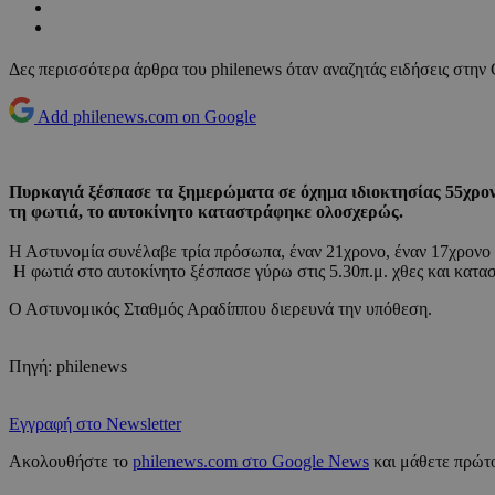
Δες περισσότερα άρθρα του philenews όταν αναζητάς ειδήσεις στην
Add philenews.com on Google
Πυρκαγιά ξέσπασε τα ξημερώματα σε όχημα ιδιοκτησίας 55χρονη
τη φωτιά, το αυτοκίνητο καταστράφηκε ολοσχερώς.
Η Αστυνομία συνέλαβε τρία πρόσωπα, έναν 21χρονο, έναν 17χρονο 
Η φωτιά στο αυτοκίνητο ξέσπασε γύρω στις 5.30π.μ. χθες και κατ
Ο Αστυνομικός Σταθμός Αραδίππου διερευνά την υπόθεση.
Πηγή: philenews
Εγγραφή στο Newsletter
Ακολουθήστε το
philenews.com στο Google News
και μάθετε πρώτο