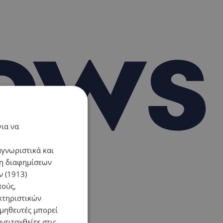
για να
αγνωριστικά και
ση διαφημίσεων
 (1913)
πούς,
κτηριστικών
ομηθευτές μπορεί
ντιταχθείτε στις