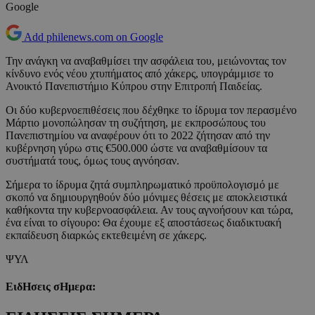
Google
Add philenews.com on Google
Την ανάγκη να αναβαθμίσει την ασφάλεια του, μειώνοντας τον
κίνδυνο ενός νέου χτυπήματος από χάκερς, υπογράμμισε το
Ανοικτό Πανεπιστήμιο Κύπρου στην Επιτροπή Παιδείας.
Οι δύο κυβερνοεπιθέσεις που δέχθηκε το ίδρυμα τον περασμένο
Μάρτιο μονοπώλησαν τη συζήτηση, με εκπροσώπους του
Πανεπιστημίου να αναφέρουν ότι το 2022 ζήτησαν από την
κυβέρνηση γύρω στις €500.000 ώστε να αναβαθμίσουν τα
συστήματά τους, όμως τους αγνόησαν.
Σήμερα το ίδρυμα ζητά συμπληρωματικό προϋπολογισμό με
σκοπό να δημιουργηθούν δύο μόνιμες θέσεις με αποκλειστικά
καθήκοντα την κυβερνοασφάλεια. Αν τους αγνοήσουν και τώρα,
ένα είναι το σίγουρο: Θα έχουμε εξ αποστάσεως διαδικτυακή
εκπαίδευση διαρκώς εκτεθειμένη σε χάκερς.
ΨΥΛ
ΕιδΗσεις σΗμερα: