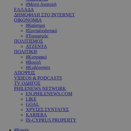
#Μέση Ανατολή
ΕΛΛΑΔΑ
ΔΗΜΟΦΙΛΗ ΣΤΟ INTERNET
ΟΙΚΟΝΟΜΙΑ
#Καύσιμα
#Συνταξιοδοτικό
#Τουρισμός
ΠΟΛΙΤΙΣΜΟΣ
ΑΤΖΕΝΤΑ
ΠΟΛΙΤΙΚΗ
#Κυπριακό
#Βουλή
#Κυβέρνηση
ΑΠΟΨΕΙΣ
VIDEOS & PODCASTS
TV ΟΔΗΓΟΣ
PHILENEWS NETWORK
EN.PHILENEWS.COM
LIKE
GOAL
ΧΡΥΣΕΣ ΣΥΝΤΑΓΕΣ
KARIERA
IN-CYPRUS PROPERTY
#Καιρός