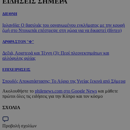
ΕΙΔΗΣΕΙΣ ΣΗΜΕΡΑ
ΔΙΕΘΝΗ
Ιρλανδία: Ο βασιλιάς του οργανωμένου εγκλήματος με την κρυφή
ζωή στο Ντουμπάι επέστρεψε στη χώρα για να δικαστεί (βίντεο)
ΑΡΘΡΑ ΣΤΟΝ "Φ"
Δεξιά, Αριστερά και Τέχνη (3): Περί πλεονεκτημάτων και
αλλόφυλης φιλίας
ΕΠΙΧΕΙΡΗΣΕΙΣ
Σπουδές Αποκατάστασης: Το Αύριο της Υγείας ξεκινά από Σήμερα
Ακολουθήστε το
philenews.com στο Google News
και μάθετε
πρώτοι όλες τις ειδήσεις για την Κύπρο και τον κόσμο
ΣΧΟΛΙΑ
Προβολή σχολίων