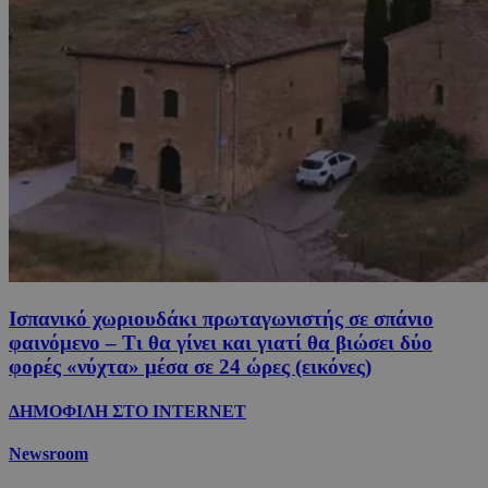
Ισπανικό χωριουδάκι πρωταγωνιστής σε σπάνιο
φαινόμενο – Τι θα γίνει και γιατί θα βιώσει δύο
φορές «νύχτα» μέσα σε 24 ώρες (εικόνες)
ΔΗΜΟΦΙΛΗ ΣΤΟ INTERNET
Newsroom