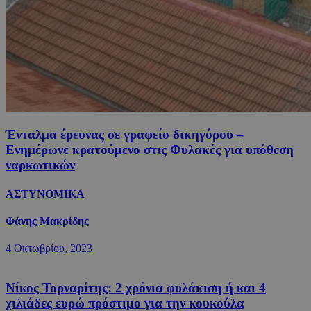
Ένταλμα έρευνας σε γραφείο δικηγόρου –
Ενημέρωνε κρατούμενο στις Φυλακές για υπόθεση
ναρκωτικών
ΑΣΤΥΝΟΜΙΚΑ
Φάνης Μακρίδης
4 Οκτωβρίου, 2023
Νίκος Τορναρίτης: 2 χρόνια φυλάκιση ή και 4
χιλιάδες ευρώ πρόστιμο για την κουκούλα