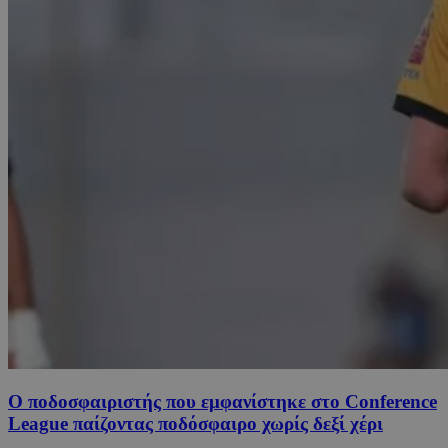
Ο ποδοσφαιριστής που εμφανίστηκε στο Conference
League παίζοντας ποδόσφαιρο χωρίς δεξί χέρι