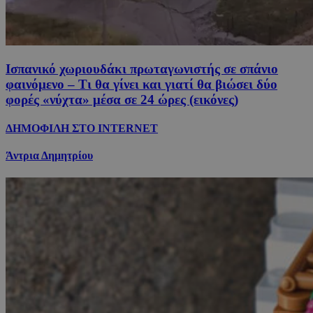
Ισπανικό χωριουδάκι πρωταγωνιστής σε σπάνιο
φαινόμενο – Τι θα γίνει και γιατί θα βιώσει δύο
φορές «νύχτα» μέσα σε 24 ώρες (εικόνες)
ΔΗΜΟΦΙΛΗ ΣΤΟ INTERNET
Άντρια Δημητρίου