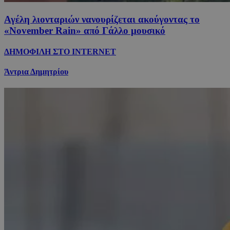
Αγέλη λιονταριών νανουρίζεται ακούγοντας το
«November Rain» από Γάλλο μουσικό
ΔΗΜΟΦΙΛΗ ΣΤΟ INTERNET
Άντρια Δημητρίου