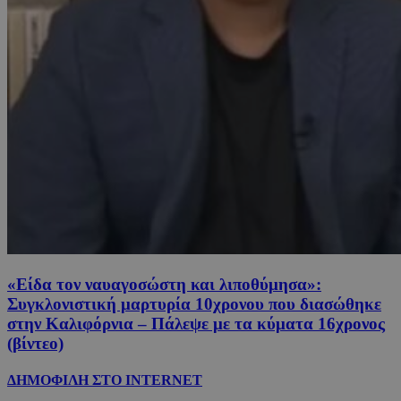
«Είδα τον ναυαγοσώστη και λιποθύμησα»:
Συγκλονιστική μαρτυρία 10χρονου που διασώθηκε
στην Καλιφόρνια – Πάλεψε με τα κύματα 16χρονος
(βίντεο)
ΔΗΜΟΦΙΛΗ ΣΤΟ INTERNET