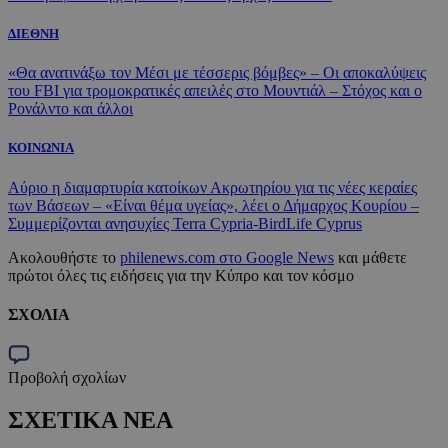
ΔΙΕΘΝΗ
«Θα ανατινάξω τον Μέσι με τέσσερις βόμβες» – Οι αποκαλύψεις
του FBI για τρομοκρατικές απειλές στο Μουντιάλ – Στόχος και ο
Ρονάλντο και άλλοι
ΚΟΙΝΩΝΙΑ
Αύριο η διαμαρτυρία κατοίκων Ακρωτηρίου για τις νέες κεραίες
των Βάσεων – «Είναι θέμα υγείας», λέει ο Δήμαρχος Κουρίου –
Συμμερίζονται ανησυχίες Terra Cypria-BirdLife Cyprus
Ακολουθήστε το
philenews.com στο Google News
και μάθετε
πρώτοι όλες τις ειδήσεις για την Κύπρο και τον κόσμο
ΣΧΟΛΙΑ
Προβολή σχολίων
ΣΧΕΤΙΚΑ ΝΕΑ