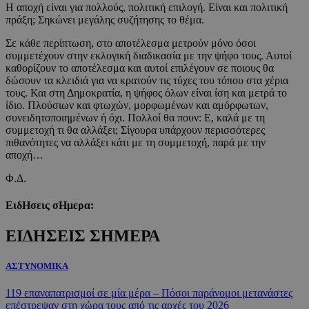
Η αποχή είναι για πολλούς, πολιτική επιλογή. Είναι και πολιτική
πράξη; Σηκώνει μεγάλης συζήτησης το θέμα.
Σε κάθε περίπτωση, στο αποτέλεσμα μετρούν μόνο όσοι
συμμετέχουν στην εκλογική διαδικασία με την ψήφο τους. Αυτοί
καθορίζουν το αποτέλεσμα και αυτοί επιλέγουν σε ποιους θα
δώσουν τα κλειδιά για να κρατούν τις τύχες του τόπου στα χέρια
τους. Και στη Δημοκρατία, η ψήφος όλων είναι ίση και μετρά το
ίδιο. Πλούσιων και φτωχών, μορφωμένων και αμόρφωτων,
συνειδητοποιημένων ή όχι. Πολλοί θα πουν: Ε, καλά με τη
συμμετοχή τι θα αλλάξει; Σίγουρα υπάρχουν περισσότερες
πιθανότητες να αλλάξει κάτι με τη συμμετοχή, παρά με την
αποχή…
Φ.Δ.
ΕιδΗσεις σΗμερα:
ΕΙΔΗΣΕΙΣ ΣΗΜΕΡΑ
ΑΣΤΥΝΟΜΙΚΑ
119 επαναπατρισμοί σε μία μέρα – Πόσοι παράνομοι μετανάστες
επέστρεψαν στη χώρα τους από τις αρχές του 2026