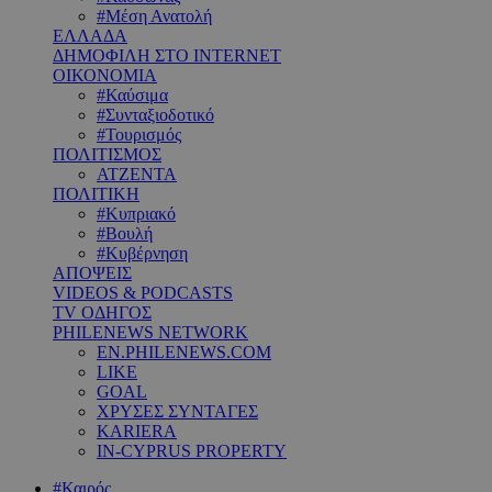
#Μέση Ανατολή
ΕΛΛΑΔΑ
ΔΗΜΟΦΙΛΗ ΣΤΟ INTERNET
ΟΙΚΟΝΟΜΙΑ
#Καύσιμα
#Συνταξιοδοτικό
#Τουρισμός
ΠΟΛΙΤΙΣΜΟΣ
ΑΤΖΕΝΤΑ
ΠΟΛΙΤΙΚΗ
#Κυπριακό
#Βουλή
#Κυβέρνηση
ΑΠΟΨΕΙΣ
VIDEOS & PODCASTS
TV ΟΔΗΓΟΣ
PHILENEWS NETWORK
EN.PHILENEWS.COM
LIKE
GOAL
ΧΡΥΣΕΣ ΣΥΝΤΑΓΕΣ
KARIERA
IN-CYPRUS PROPERTY
#Καιρός