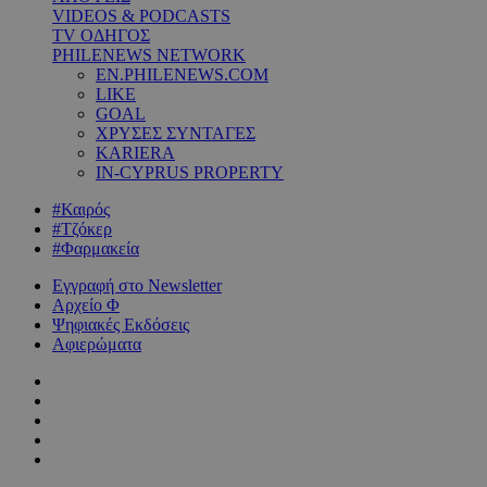
VIDEOS & PODCASTS
TV ΟΔΗΓΟΣ
PHILENEWS NETWORK
EN.PHILENEWS.COM
LIKE
GOAL
ΧΡΥΣΕΣ ΣΥΝΤΑΓΕΣ
KARIERA
IN-CYPRUS PROPERTY
#Καιρός
#Τζόκερ
#Φαρμακεία
Εγγραφή στο Newsletter
Αρχείο Φ
Ψηφιακές Εκδόσεις
Αφιερώματα