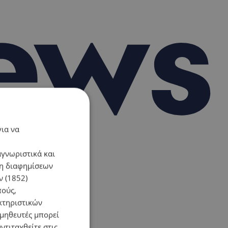
για να
αγνωριστικά και
ση διαφημίσεων
 (1852)
πούς,
κτηριστικών
ομηθευτές μπορεί
ντιταχθείτε στις