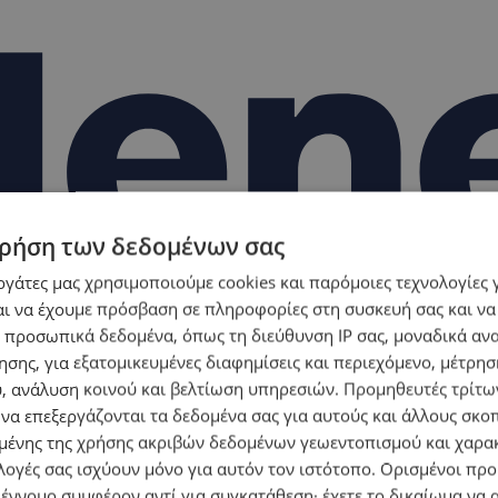
ρήση των δεδομένων σας
εργάτες μας χρησιμοποιούμε cookies και παρόμοιες τεχνολογίες 
ι να έχουμε πρόσβαση σε πληροφορίες στη συσκευή σας και να
 προσωπικά δεδομένα, όπως τη διεύθυνση IP σας, μοναδικά αν
σης, για εξατομικευμένες διαφημίσεις και περιεχόμενο, μέτρη
υ, ανάλυση κοινού και βελτίωση υπηρεσιών.
Προμηθευτές τρίτων
 να επεξεργάζονται τα δεδομένα σας για αυτούς και άλλους σκο
ένης της χρήσης ακριβών δεδομένων γεωεντοπισμού και χαρα
λογές σας ισχύουν μόνο για αυτόν τον ιστότοπο. Ορισμένοι πρ
 έννομο συμφέρον αντί για συγκατάθεση· έχετε το δικαίωμα να α