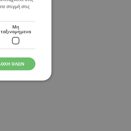
τε στιγμή στις
Μη
ταξινομημενα
ΔΟΧΗ ΟΛΩΝ