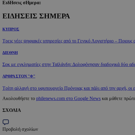
ΕιδΗσεις σΗμερα:
ΕΙΔΗΣΕΙΣ ΣΗΜΕΡΑ
ΚΥΠΡΟΣ
Τρεις νέες ψηφιακές υπηρεσίες από το Γενικό Λογιστήριο – Ποιους
ΔΙΕΘΝΗ
Σοκ με εγκληματίες στην Ταϊλάνδη: Δολοφόνησαν διαδοχικά δύο αδέλ
ΑΡΘΡΑ ΣΤΟΝ "Φ"
Τρίτη αλλαγή στο υφυπουργείο Πρόνοιας και πάλι από την αρχή, οι
Ακολουθήστε το
philenews.com στο Google News
και μάθετε πρώτο
ΣΧΟΛΙΑ
Προβολή σχολίων