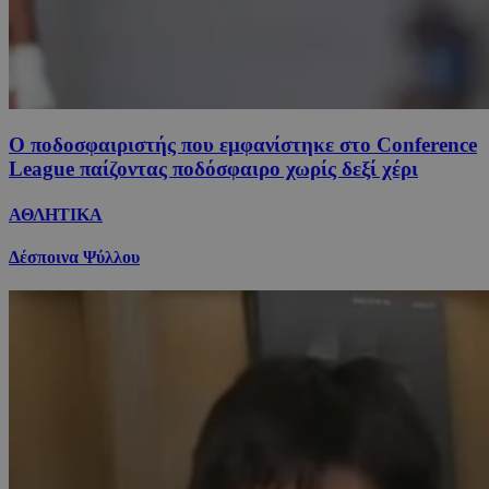
Ο ποδοσφαιριστής που εμφανίστηκε στο Conference
League παίζοντας ποδόσφαιρο χωρίς δεξί χέρι
ΑΘΛΗΤΙΚΑ
Δέσποινα Ψύλλου