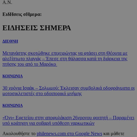
Α.Ν.
ΕιδΗσεις σΗμερα:
ΕΙΔΗΣΕΙΣ ΣΗΜΕΡΑ
ΔΙΕΘΝΗ
Μετανάστης σκοτώθηκε επιχειρώντας να φτάσει στη Θέουτα με
αλεξίπτωτο πλαγιάς – Έπεσε στη θάλασσα κατά τη διάρκεια της
πτήσης του από το Μαρόκο
ΚΟΙΝΩΝΙΑ
30 χρόνια Ισαάκ – Σολωμού: Έκλεισαν συμβολικά οδοφράγματα οι
μοτοσικλετιστές στο οδοιπορικό μνήμης
ΚΟΙΝΩΝΙΑ
«Όχι» Εφετείου στην αποφυλάκιση 26χρονου φοιτητή – Παραμένει
υπό κράτηση για σοβαρή υπόθεση ναρκωτικών
Ακολουθήστε το
philenews.com στο Google News
και μάθετε