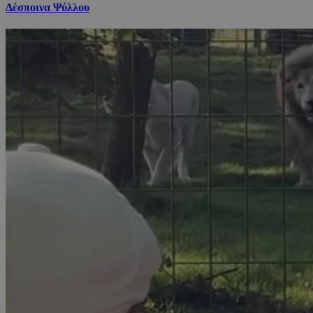
Δέσποινα Ψύλλου