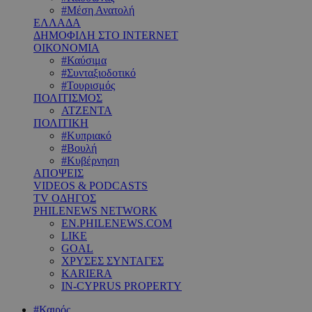
#Μέση Ανατολή
ΕΛΛΑΔΑ
ΔΗΜΟΦΙΛΗ ΣΤΟ INTERNET
ΟΙΚΟΝΟΜΙΑ
#Καύσιμα
#Συνταξιοδοτικό
#Τουρισμός
ΠΟΛΙΤΙΣΜΟΣ
ΑΤΖΕΝΤΑ
ΠΟΛΙΤΙΚΗ
#Κυπριακό
#Βουλή
#Κυβέρνηση
ΑΠΟΨΕΙΣ
VIDEOS & PODCASTS
TV ΟΔΗΓΟΣ
PHILENEWS NETWORK
EN.PHILENEWS.COM
LIKE
GOAL
ΧΡΥΣΕΣ ΣΥΝΤΑΓΕΣ
KARIERA
IN-CYPRUS PROPERTY
#Καιρός