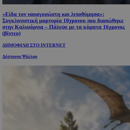
«Είδα τον ναυαγοσώστη και λιποθύμησα»:
Συγκλονιστική μαρτυρία 10χρονου που διασώθηκε
στην Καλιφόρνια – Πάλεψε με τα κύματα 16χρονος
(βίντεο)
ΔΗΜΟΦΙΛΗ ΣΤΟ INTERNET
Δέσποινα Ψύλλου