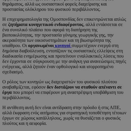
θηράματος, αλλά ως ουσιαστικοί φορείς διαχείρισης και
προστασίας ολόκληρου του φυσικού περιβάλλοντος.
Η επιχειρηματολογία της Ομοσπονδίας δεν επικεντρώνεται απλώς
σε
ζητήματα κυνηγετικού ενδιαφέροντος
, αλλά εντάσσεται σε
ένα συνολικό πλαίσιο που αφορά τη διατήρηση της
βιοποικιλότητας, την προστασία γόνιμης γεωργικής γης, την
ακεραιότητα των οικοσυστημάτων και τη βιωσιμότητα της
υπαίθρου. Οι
οργανωμένοι
κυνηγοί
συμμετέχουν ενεργά στη
δημόσια διαβούλευση, εντοπίζουν τις ουσιαστικές ελλείψεις στη
διαδικασία ενημέρωσης και προτείνουν εναλλακτικές λύσεις που
δεν έρχονται σε σύγκρουση με την ανάγκη για ανανεώσιμες πηγές
ενέργειας, αλλά ζητούν έναν ορθολογικό και ισορροπημένο
σχεδιασμό.
Ο ρόλος των κυνηγών ως διαχειριστών του φυσικού πλούτου
αναβαθμίζεται, εφόσον
δεν διστάζουν να σταθούν απέναντι σε
έργα
που μπορεί να επιφέρουν μη αναστρέψιμη υποβάθμιση του
περιβάλλοντος.
Η αντίθεση αυτή δεν είναι αντίδραση στην πρόοδο ή στις ΑΠΕ,
αλλά έκφραση ενός αιτήματος για στρατηγική τοποθέτηση τέτοιων
έργων σε χώρους κατάλληλους, χωρίς να θυσιάζεται ο φυσικός
πλούτος και η αειφορία.