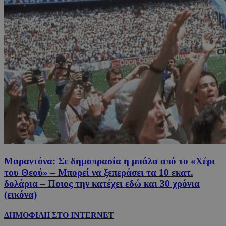
Μαραντόνα: Σε δημοπρασία η μπάλα από το «Χέρι
του Θεού» – Μπορεί να ξεπεράσει τα 10 εκατ.
δολάρια – Ποιος την κατέχει εδώ και 30 χρόνια
(εικόνα)
ΔΗΜΟΦΙΛΗ ΣΤΟ INTERNET