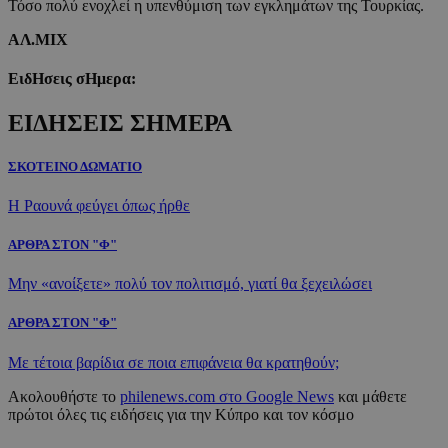
Τόσο πολύ ενοχλεί η υπενθύμιση των εγκλημάτων της Τουρκίας.
ΑΛ.ΜΙΧ
ΕιδΗσεις σΗμερα:
ΕΙΔΗΣΕΙΣ ΣΗΜΕΡΑ
ΣΚΟΤΕΙΝΟ ΔΩΜΑΤΙΟ
Η Ραουνά φεύγει όπως ήρθε
ΑΡΘΡΑ ΣΤΟΝ "Φ"
Μην «ανοίξετε» πολύ τον πολιτισμό, γιατί θα ξεχειλώσει
ΑΡΘΡΑ ΣΤΟΝ "Φ"
Με τέτοια βαρίδια σε ποια επιφάνεια θα κρατηθούν;
Ακολουθήστε το
philenews.com στο Google News
και μάθετε
πρώτοι όλες τις ειδήσεις για την Κύπρο και τον κόσμο