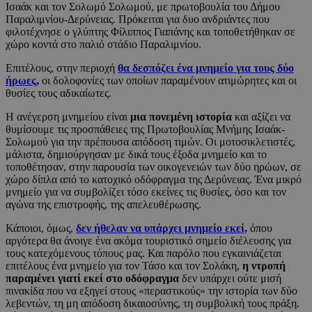
Ισαάκ και τον Σολωμό Σολωμού, με πρωτοβουλία του Δήμου
Παραλιμνίου-Δερύνειας. Πρόκειται για δυο ανδριάντες που
φιλοτέχνησε ο γλύπτης Φίλιππος Γιαπάνης και τοποθετήθηκαν σε
χώρο κοντά στο παλιό στάδιο Παραλιμνίου.
Επιτέλους, στην περιοχή
θα δεσπόζει ένα μνημείο για τους δύο
ήρωες,
οι δολοφονίες των οποίων παραμένουν ατιμώρητες και οι
θυσίες τους αδικαίωτες.
Η ανέγερση μνημείου είναι
μια πονεμένη ιστορία
και αξίζει να
θυμίσουμε τις προσπάθειες της Πρωτοβουλίας Μνήμης Ισαάκ-
Σολωμού για την πρέπουσα απόδοση τιμών. Οι μοτοσικλετιστές,
μάλιστα, δημιούργησαν με δικά τους έξοδα μνημείο και το
τοποθέτησαν, στην παρουσία των οικογενειών των δύο ηρώων, σε
χώρο δίπλα από το κατοχικό οδόφραγμα της Δερύνειας. Ένα μικρό
μνημείο για να συμβολίζει τόσο εκείνες τις θυσίες, όσο και τον
αγώνα της επιστροφής, της απελευθέρωσης.
Κάποιοι, όμως,
δεν ήθελαν να υπάρχει μνημείο εκεί,
όπου
αργότερα θα άνοιγε ένα ακόμα τουριστικό σημείο διέλευσης για
τους κατεχόμενους τόπους μας. Και παρόλο που εγκαινιάζεται
επιτέλους ένα μνημείο για τον Τάσο και τον Σολάκη,
η ντροπή
παραμένει γιατί εκεί στο οδόφραγμα
δεν υπάρχει ούτε μισή
πινακίδα που να εξηγεί στους «περαστικούς» την ιστορία των δύο
λεβεντών, τη μη απόδοση δικαιοσύνης, τη συμβολική τους πράξη.