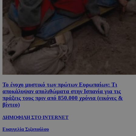
Το ένοχο μυστικό των πρώτων Ευρωπαίων: Τι
αποκάλυψαν απολιθώματα στην Ισπανία για τις
πράξεις τους πριν από 850.000 χρόνια (εικόνες &
βίντεο)
ΔΗΜΟΦΙΛΗ ΣΤΟ INTERNET
Ευαγγελία Σιζοπούλου