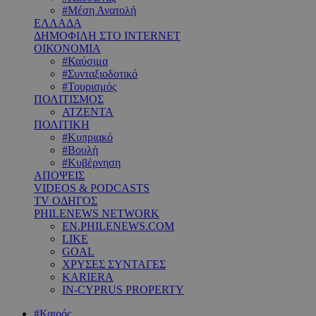
#Μέση Ανατολή
ΕΛΛΑΔΑ
ΔΗΜΟΦΙΛΗ ΣΤΟ INTERNET
ΟΙΚΟΝΟΜΙΑ
#Καύσιμα
#Συνταξιοδοτικό
#Τουρισμός
ΠΟΛΙΤΙΣΜΟΣ
ΑΤΖΕΝΤΑ
ΠΟΛΙΤΙΚΗ
#Κυπριακό
#Βουλή
#Κυβέρνηση
ΑΠΟΨΕΙΣ
VIDEOS & PODCASTS
TV ΟΔΗΓΟΣ
PHILENEWS NETWORK
EN.PHILENEWS.COM
LIKE
GOAL
ΧΡΥΣΕΣ ΣΥΝΤΑΓΕΣ
KARIERA
IN-CYPRUS PROPERTY
#Καιρός