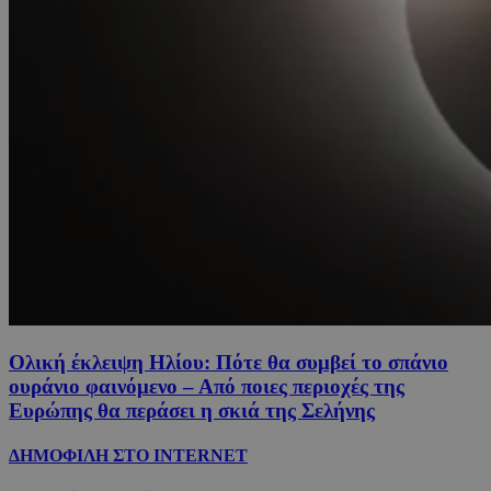
Ολική έκλειψη Ηλίου: Πότε θα συμβεί το σπάνιο
ουράνιο φαινόμενο – Από ποιες περιοχές της
Ευρώπης θα περάσει η σκιά της Σελήνης
ΔΗΜΟΦΙΛΗ ΣΤΟ INTERNET