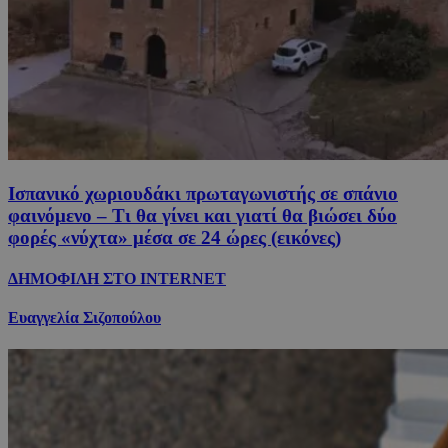
Ισπανικό χωριουδάκι πρωταγωνιστής σε σπάνιο
φαινόμενο – Τι θα γίνει και γιατί θα βιώσει δύο
φορές «νύχτα» μέσα σε 24 ώρες (εικόνες)
ΔΗΜΟΦΙΛΗ ΣΤΟ INTERNET
Ευαγγελία Σιζοπούλου