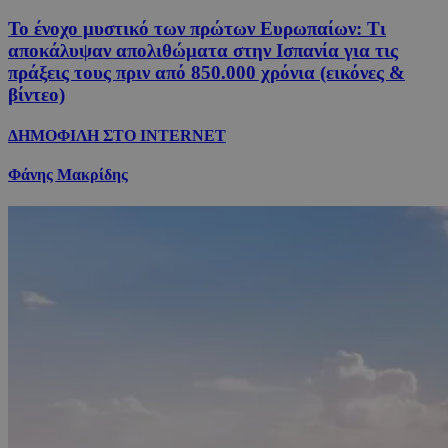
Το ένοχο μυστικό των πρώτων Ευρωπαίων: Τι
αποκάλυψαν απολιθώματα στην Ισπανία για τις
πράξεις τους πριν από 850.000 χρόνια (εικόνες &
βίντεο)
ΔΗΜΟΦΙΛΗ ΣΤΟ INTERNET
Φάνης Μακρίδης