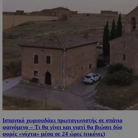
Ισπανικό χωριουδάκι πρωταγωνιστής σε σπάνιο
φαινόμενο – Τι θα γίνει και γιατί θα βιώσει δύο
φορές «νύχτα» μέσα σε 24 ώρες (εικόνες)