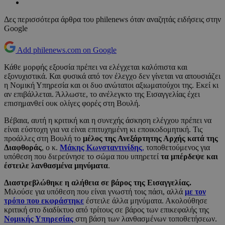
Δες περισσότερα άρθρα του philenews όταν αναζητάς ειδήσεις στην
Google
Add philenews.com on Google
Κάθε μορφής εξουσία πρέπει να ελέγχεται καλόπιστα και
εξονυχιστικά. Και φυσικά από τον έλεγχο δεν γίνεται να απουσιάζει
η Νομική Υπηρεσία και οι δυο ανώτατοι αξιωματούχοι της. Εκεί κι
αν επιβάλλεται. Άλλωστε, το ανέλεγκτο της Εισαγγελίας έχει
επισημανθεί ουκ ολίγες φορές στη Βουλή.
Βέβαια, αυτή η κριτική και η συνεχής άσκηση ελέγχου πρέπει να
είναι εύστοχη για να είναι επιτυχημένη κι εποικοδομητική. Τις
προάλλες στη Βουλή το
μέλος της Ανεξάρτητης Αρχής κατά της
Διαφθοράς
, ο κ.
Μάκης Κωνσταντινίδης
,
τοποθετούμενος για
υπόθεση που διερεύνησε το σώμα που υπηρετεί
τα μπέρδεψε και
έστειλε λανθασμένα μηνύματα
.
Διαστρεβλώθηκε η αλήθεια σε βάρος της Εισαγγελίας.
Μιλούσε για υπόθεση που είναι γνωστή τοις πάσι, αλλά
με τον
τρόπο που εκφράστηκε
έστειλε άλλα μηνύματα. Ακολούθησε
κριτική στο διαδίκτυο από τρίτους σε βάρος των επικεφαλής της
Νομικής Υπηρεσίας
στη βάση των λανθασμένων τοποθετήσεων.