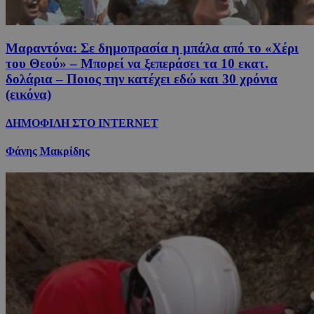
Μαραντόνα: Σε δημοπρασία η μπάλα από το «Χέρι
του Θεού» – Μπορεί να ξεπεράσει τα 10 εκατ.
δολάρια – Ποιος την κατέχει εδώ και 30 χρόνια
(εικόνα)
ΔΗΜΟΦΙΛΗ ΣΤΟ INTERNET
Φάνης Μακρίδης