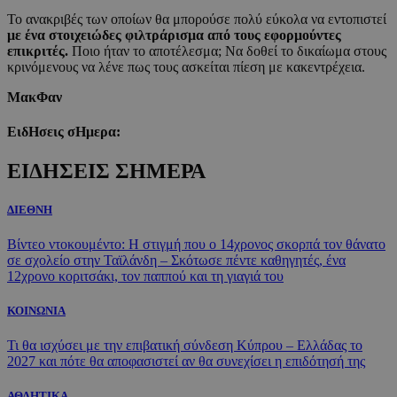
Το ανακριβές των οποίων θα μπορούσε πολύ εύκολα να εντοπιστεί
με ένα στοιχειώδες φιλτράρισμα από τους εφορμούντες
επικριτές.
Ποιο ήταν το αποτέλεσμα; Να δοθεί το δικαίωμα στους
κρινόμενους να λένε πως τους ασκείται πίεση με κακεντρέχεια.
ΜακΦαν
ΕιδΗσεις σΗμερα:
ΕΙΔΗΣΕΙΣ ΣΗΜΕΡΑ
ΔΙΕΘΝΗ
Βίντεο ντοκουμέντο: Η στιγμή που ο 14χρονος σκορπά τον θάνατο
σε σχολείο στην Ταϊλάνδη – Σκότωσε πέντε καθηγητές, ένα
12χρονο κοριτσάκι, τον παππού και τη γιαγιά του
ΚΟΙΝΩΝΙΑ
Τι θα ισχύσει με την επιβατική σύνδεση Κύπρου – Ελλάδας το
2027 και πότε θα αποφασιστεί αν θα συνεχίσει η επιδότησή της
ΑΘΛΗΤΙΚΑ