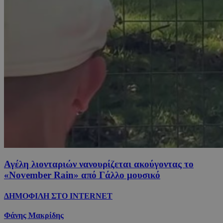
Αγέλη λιονταριών νανουρίζεται ακούγοντας το
«November Rain» από Γάλλο μουσικό
ΔΗΜΟΦΙΛΗ ΣΤΟ INTERNET
Φάνης Μακρίδης