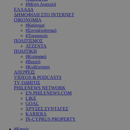
#Μέση Ανατολή
ΕΛΛΑΔΑ
ΔΗΜΟΦΙΛΗ ΣΤΟ INTERNET
ΟΙΚΟΝΟΜΙΑ
#Καύσιμα
#Συνταξιοδοτικό
#Τουρισμός
ΠΟΛΙΤΙΣΜΟΣ
ΑΤΖΕΝΤΑ
ΠΟΛΙΤΙΚΗ
#Κυπριακό
#Βουλή
#Κυβέρνηση
ΑΠΟΨΕΙΣ
VIDEOS & PODCASTS
TV ΟΔΗΓΟΣ
PHILENEWS NETWORK
EN.PHILENEWS.COM
LIKE
GOAL
ΧΡΥΣΕΣ ΣΥΝΤΑΓΕΣ
KARIERA
IN-CYPRUS PROPERTY
#Καιρός