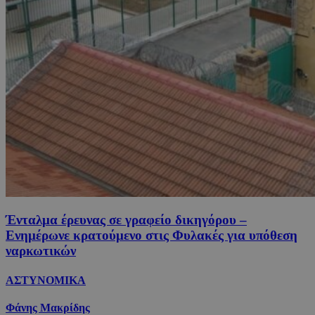
Ένταλμα έρευνας σε γραφείο δικηγόρου –
Ενημέρωνε κρατούμενο στις Φυλακές για υπόθεση
ναρκωτικών
ΑΣΤΥΝΟΜΙΚΑ
Φάνης Μακρίδης