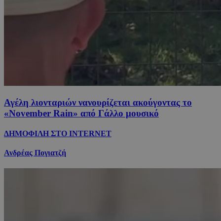
Αγέλη λιονταριών νανουρίζεται ακούγοντας το
«November Rain» από Γάλλο μουσικό
ΔΗΜΟΦΙΛΗ ΣΤΟ INTERNET
Ανδρέας Πογιατζή