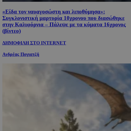
«Είδα τον ναυαγοσώστη και λιποθύμησα»:
Συγκλονιστική μαρτυρία 10χρονου που διασώθηκε
στην Καλιφόρνια – Πάλεψε με τα κύματα 16χρονος
(βίντεο)
ΔΗΜΟΦΙΛΗ ΣΤΟ INTERNET
Ανδρέας Πογιατζή