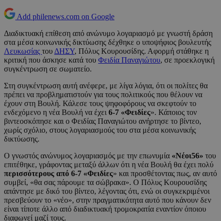
Add philenews.com on Google
Διαδικτυακή επίθεση από ανώνυμο λογαριασμό με γνωστή δράση
στα μέσα κοινωνικής δικτύωσης δέχθηκε ο υποψήφιος βουλευτής
Λευκωσίας
του
ΔΗΣΥ
, Πόλυς Κουρουσίδης. Αφορμή στάθηκε η
κριτική που άσκησε κατά του
Φειδία Παναγιώτου
, σε προεκλογική
συγκέντρωση σε σωματείο.
Στη συγκέντρωση αυτή ανέφερε, με λίγα λόγια, ότι οι πολίτες θα
πρέπει να προβληματιστούν για τους πολιτικούς που θέλουν να
έχουν στη Βουλή. Κάλεσε τους ψηφοφόρους να σκεφτούν το
ενδεχόμενο η νέα Βουλή να έχει
6-7 «Φειδίες
». Κάποιος τον
βιντεοσκόπησε και ο Φειδίας Παναγιώτου ανήρτησε το βίντεο,
χωρίς σχόλιο, στους λογαριασμούς του στα μέσα κοινωνικής
δικτύωσης.
Ο γνωστός ανώνυμος λογαριασμός με την επωνυμία
«Νέοι56»
του
επιτέθηκε, γράφοντας μεταξύ άλλων ότι η νέα Βουλή θα έχει πολύ
περισσότερους από 6-7 «Φειδίες
» και προσθέτοντας πως, αν αυτό
συμβεί, «θα σας πάρουμε τα σώβρακα». Ο Πόλυς Κουρουσίδης
απάντησε με δικό του βίντεο, λέγοντας ότι, ενώ οι συγκεκριμένοι
πρεσβεύουν το «νέο», στην πραγματικότητα αυτό που κάνουν δεν
είναι τίποτε άλλο από διαδικτυακή τρομοκρατία εναντίον όποιου
διαφωνεί μαζί τους.