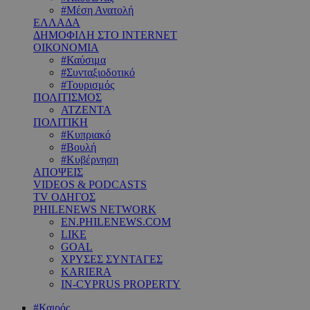
#Μέση Ανατολή
ΕΛΛΑΔΑ
ΔΗΜΟΦΙΛΗ ΣΤΟ INTERNET
ΟΙΚΟΝΟΜΙΑ
#Καύσιμα
#Συνταξιοδοτικό
#Τουρισμός
ΠΟΛΙΤΙΣΜΟΣ
ΑΤΖΕΝΤΑ
ΠΟΛΙΤΙΚΗ
#Κυπριακό
#Βουλή
#Κυβέρνηση
ΑΠΟΨΕΙΣ
VIDEOS & PODCASTS
TV ΟΔΗΓΟΣ
PHILENEWS NETWORK
EN.PHILENEWS.COM
LIKE
GOAL
ΧΡΥΣΕΣ ΣΥΝΤΑΓΕΣ
KARIERA
IN-CYPRUS PROPERTY
#Καιρός