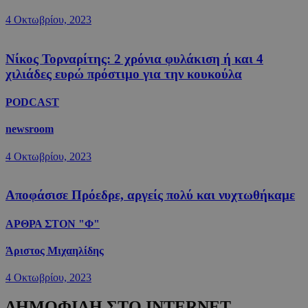
4 Οκτωβρίου, 2023
Νίκος Τορναρίτης: 2 χρόνια φυλάκιση ή και 4
χιλιάδες ευρώ πρόστιμο για την κουκούλα
PODCAST
newsroom
4 Οκτωβρίου, 2023
Αποφάσισε Πρόεδρε, αργείς πολύ και νυχτωθήκαμε
ΑΡΘΡΑ ΣΤΟΝ "Φ"
Άριστος Μιχαηλίδης
4 Οκτωβρίου, 2023
ΔΗΜΟΦΙΛΗ ΣΤΟ INTERNET