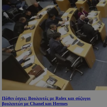
Πόθεν έσχες: Βουλευτές με Rolex και σύζυγοι
βουλευτών με Chanel και Hermes