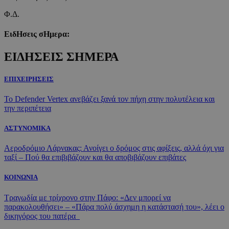
Φ.Δ.
ΕιδΗσεις σΗμερα:
ΕΙΔΗΣΕΙΣ ΣΗΜΕΡΑ
ΕΠΙΧΕΙΡΗΣΕΙΣ
Το Defender Vertex ανεβάζει ξανά τον πήχη στην πολυτέλεια και
την περιπέτεια
ΑΣΤΥΝΟΜΙΚΑ
Αεροδρόμιο Λάρνακας: Ανοίγει ο δρόμος στις αφίξεις, αλλά όχι για
ταξί – Πού θα επιβιβάζουν και θα αποβιβάζουν επιβάτες
ΚΟΙΝΩΝΙΑ
Τραγωδία με τρίχρονο στην Πάφο: «Δεν μπορεί να
παρακολουθήσει» – «Πάρα πολύ άσχημη η κατάστασή του», λέει ο
δικηγόρος του πατέρα