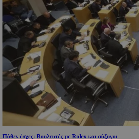
Πόθεν έσχες: Βουλευτές με Rolex και σύζυγοι