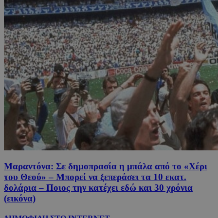
Μαραντόνα: Σε δημοπρασία η μπάλα από το «Χέρι
του Θεού» – Μπορεί να ξεπεράσει τα 10 εκατ.
δολάρια – Ποιος την κατέχει εδώ και 30 χρόνια
(εικόνα)