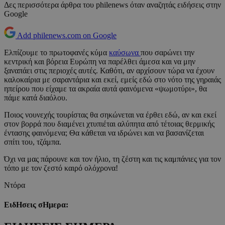
Δες περισσότερα άρθρα του philenews όταν αναζητάς ειδήσεις στην
Google
Add philenews.com on Google
Ελπίζουμε το πρωτοφανές κύμα
καύσωνα
που σαρώνει την
κεντρική και βόρεια Ευρώπη να παρέλθει άμεσα και να μην
ξαναπάει στις περιοχές αυτές. Καθότι, αν αρχίσουν τώρα να έχουν
καλοκαίρια με σαραντάρια και εκεί, εμείς εδώ στο νότο της γηραιάς
ηπείρου που είχαμε τα ακραία αυτά φαινόμενα «ψωμοτύρι», θα
πάμε κατά διαόλου.
Ποιος νουνεχής τουρίστας θα σηκώνεται να έρθει εδώ, αν και εκεί
στον βορρά που διαμένει χτυπιέται αλύπητα από τέτοιας θερμικής
έντασης φαινόμενα; Θα κάθεται να ιδρώνει και να βασανίζεται
σπίτι του, τζάμπα.
Όχι να μας πάρουνε και τον ήλιο, τη ζέστη και τις καμπάνιες για τον
τόπο με τον ζεστό καιρό ολόχρονα!
Ντόρα
ΕιδΗσεις σΗμερα: