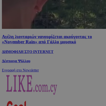
Αγέλη λιονταριών νανουρίζεται ακούγοντας το
«November Rain» από Γάλλο μουσικό
ΔΗΜΟΦΙΛΗ ΣΤΟ INTERNET
Δέσποινα Ψύλλου
Εγγραφή στο Newsletter