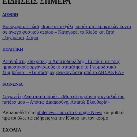
ΕΙΔΗΣΕΙΣ ΣΗΜΕΡΑ
ΔΙΕΘΝΗ
Βουλγαρία: Πτώση drone με μεγάλη ποσότητα εκρηκτικών κοντά
σε αγωγό φυσικού αερίου – Κατηγορεί το Κίεβο και ζητά
εξηγήσεις η Σόφια
ΠΟΛΙΤΙΚΗ
Απαντά στις επικρίσεις ο Χριστοδουλίδης: Το πάρτι με τους
ημικρατικούς οργανισμούς το σταμάτησε το Γνωμοδοτικό
Συμβούλιο – «Ταυτόσημες ανακοινώσεις από το ΔΗΣΑΚΕΛ»
ΚΟΙΝΩΝΙΑ
Συγκινεί η Αναστασία Ισαάκ: «Μου στέρησαν την αγκαλιά του
πατέρα μου – Απαιτώ Δικαιοσύνη. Απαιτώ Ελευθερία»
Ακολουθήστε το
philenews.com στο Google News
και μάθετε
πρώτοι όλες τις ειδήσεις για την Κύπρο και τον κόσμο
ΣΧΟΛΙΑ