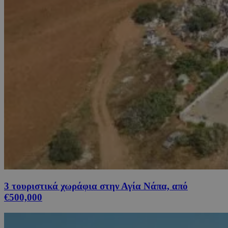
3 τουριστικά χωράφια στην Αγία Νάπα, από
€500,000