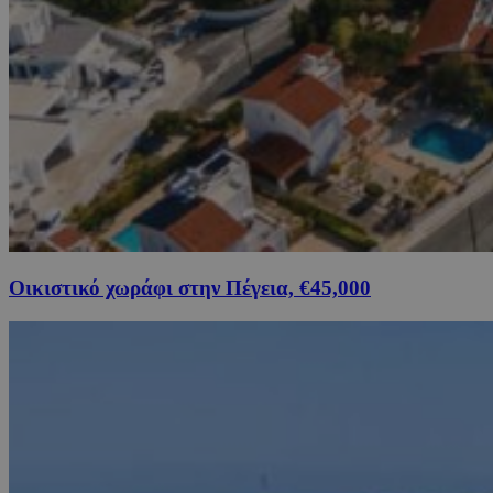
Οικιστικό χωράφι στην Πέγεια, €45,000