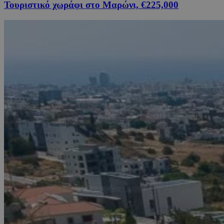
Τουριστικό χωράφι στο Μαρώνι, €225,000