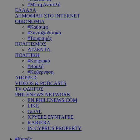
#Μέση Ανατολή
ΕΛΛΑΔΑ
ΔΗΜΟΦΙΛΗ ΣΤΟ INTERNET
ΟΙΚΟΝΟΜΙΑ
#Καύσιμα
#Συνταξιοδοτικό
#Τουρισμός
ΠΟΛΙΤΙΣΜΟΣ
ΑΤΖΕΝΤΑ
ΠΟΛΙΤΙΚΗ
#Κυπριακό
#Βουλή
#Κυβέρνηση
ΑΠΟΨΕΙΣ
VIDEOS & PODCASTS
TV ΟΔΗΓΟΣ
PHILENEWS NETWORK
EN.PHILENEWS.COM
LIKE
GOAL
ΧΡΥΣΕΣ ΣΥΝΤΑΓΕΣ
KARIERA
IN-CYPRUS PROPERTY
#Καιρός