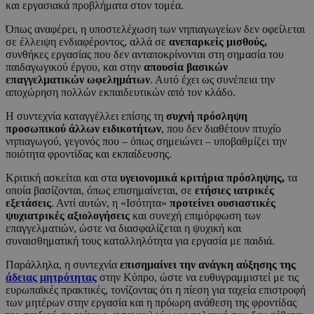
και εργασιακά προβλήματα στον τομέα.
Όπως αναφέρει, η υποστελέχωση των νηπιαγωγείων δεν οφείλεται
σε έλλειψη ενδιαφέροντος, αλλά σε
ανεπαρκείς μισθούς,
συνθήκες εργασίας που δεν ανταποκρίνονται στη σημασία του
παιδαγωγικού έργου, και στην
απουσία βασικών
επαγγελματικών ωφελημάτων
. Αυτό έχει ως συνέπεια την
αποχώρηση πολλών εκπαιδευτικών από τον κλάδο.
Η συντεχνία καταγγέλλει επίσης τη
συχνή πρόσληψη
προσωπικού άλλων ειδικοτήτων
, που δεν διαθέτουν πτυχίο
νηπιαγωγού, γεγονός που – όπως σημειώνει – υποβαθμίζει την
ποιότητα φροντίδας και εκπαίδευσης.
Κριτική ασκείται και στα
υγειονομικά κριτήρια πρόσληψης,
τα
οποία βασίζονται, όπως επισημαίνεται, σε
ετήσιες ιατρικές
εξετάσεις
. Αντί αυτών, η «Ισότητα»
προτείνει ουσιαστικές
ψυχιατρικές αξιολογήσεις
και συνεχή επιμόρφωση των
επαγγελματιών, ώστε να διασφαλίζεται η ψυχική και
συναισθηματική τους καταλληλότητα για εργασία με παιδιά.
Παράλληλα, η συντεχνία
επισημαίνει την ανάγκη αύξησης της
άδειας μητρότητας
στην Κύπρο, ώστε να ευθυγραμμιστεί με τις
ευρωπαϊκές πρακτικές, τονίζοντας ότι η πίεση για ταχεία επιστροφή
των μητέρων στην εργασία και η πρόωρη ανάθεση της φροντίδας