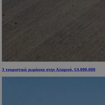
3 τουριστικά χωράφια στην Αλαμινό, €4,000,000