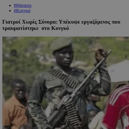
#Θάνατοι
#Κονγκό
Γιατροί Χωρίς Σύνορα: Υπέκυψε εργαζόμενος που
τραυματίστηκε στο Κονγκό