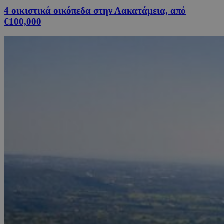
4 οικιστικά οικόπεδα στην Λακατάμεια, από
€100,000