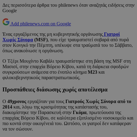
Δες περισσότερα άρθρα του philenews όταν αναζητάς ειδήσεις στην
Google
Add philenews.com on Google
Ένας εργαζόμενος της μη κυβερνητικής οργάνωσης
Γιατροί
Χωρίς Σύνορα
(MSF)
, που είχε τραυματιστεί σοβαρά από πυρά
στον Κονγκό την Πέμπτη, υπέκυψε στα τραύματά του το Σάββατο,
όπως ανακοίνωσε η οργάνωση.
Ο Τζέρι Μουχίντο Καβάλι τραυματίστηκε στη βάση της MSF στη
Μασισί, στην επαρχία Βόρειο Κίβου, κατά τη διάρκεια σφοδρών
συγκρούσεων ανάμεσα στο ένοπλο κίνημα
M23
και
φιλοκυβερνητικούς παραστρατιωτικούς.
Προσπάθειες διάσωσης χωρίς αποτέλεσμα
Ο
49χρονος
εργαζόταν για τους
Γιατρούς Χωρίς Σύνορα από το
2014
και, λόγω της κρισιμότητας της κατάστασής του,
διακομίστηκε την Παρασκευή στην
Γκόμα
, πρωτεύουσα της
επαρχίας Βόρειο Κίβου, σε καλύτερα εξοπλισμένο νοσοκομείο και
πιο κοντά στην οικογένειά του. Ωστόσο, οι γιατροί δεν κατάφεραν
να τον σώσουν.