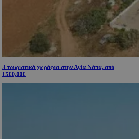
3 τουριστικά χωράφια στην Αγία Νάπα, από
€500,000