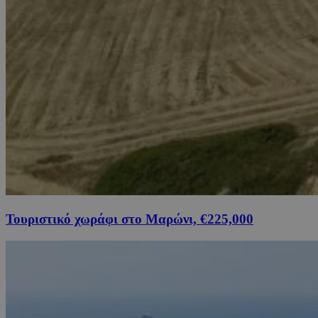
Τουριστικό χωράφι στο Μαρώνι, €225,000