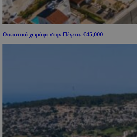
Οικιστικό χωράφι στην Πέγεια, €45,000