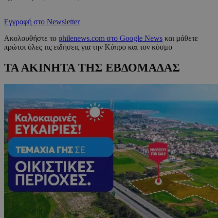
Εγγραφή στο Newsletter
Ακολουθήστε το
philenews.com στο Google News
και μάθετε
πρώτοι όλες τις ειδήσεις για την Κύπρο και τον κόσμο
ΤΑ ΑΚΙΝΗΤΑ ΤΗΣ ΕΒΔΟΜΑΔΑΣ