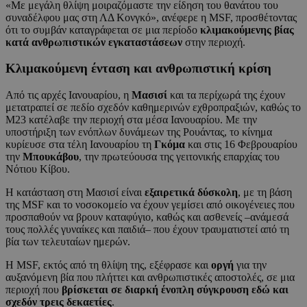
«Με μεγάλη θλίψη μοιραζόμαστε την είδηση του θανάτου του
συναδέλφου μας στη ΛΔ Κονγκό», ανέφερε η MSF, προσθέτοντας
ότι το συμβάν καταγράφεται σε μια περίοδο
κλιμακούμενης βίας
κατά ανθρωπιστικών εγκαταστάσεων
στην περιοχή.
Κλιμακούμενη ένταση και ανθρωπιστική κρίση
Από τις αρχές Ιανουαρίου, η
Μασισί
και τα περίχωρά της έχουν
μετατραπεί σε πεδίο σχεδόν καθημερινών εχθροπραξιών, καθώς το
M23 κατέλαβε την περιοχή στα μέσα Ιανουαρίου. Με την
υποστήριξη των ενόπλων δυνάμεων της Ρουάντας, το κίνημα
κυρίευσε στα τέλη Ιανουαρίου τη
Γκόμα
και στις 16 Φεβρουαρίου
την
Μπουκάβου
, την πρωτεύουσα της γειτονικής επαρχίας του
Νότιου Κίβου.
Η κατάσταση στη Μασισί είναι
εξαιρετικά δύσκολη
, με τη βάση
της MSF και το νοσοκομείο να έχουν γεμίσει από οικογένειες που
προσπαθούν να βρουν καταφύγιο, καθώς και ασθενείς –ανάμεσά
τους πολλές γυναίκες και παιδιά– που έχουν τραυματιστεί από τη
βία των τελευταίων ημερών.
Η MSF, εκτός από τη θλίψη της, εξέφρασε και
οργή
για την
αυξανόμενη βία που πλήττει και ανθρωπιστικές αποστολές, σε μια
περιοχή που
βρίσκεται σε διαρκή ένοπλη σύγκρουση εδώ και
σχεδόν τρεις δεκαετίες
.