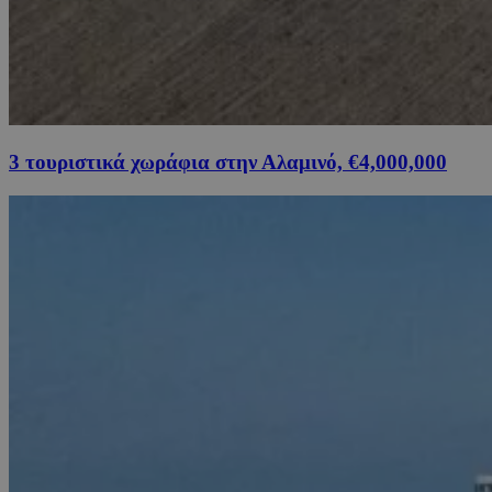
3 τουριστικά χωράφια στην Αλαμινό, €4,000,000