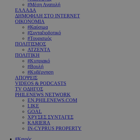
#Μέση Ανατολή
ΕΛΛΑΔΑ
ΔΗΜΟΦΙΛΗ ΣΤΟ INTERNET
ΟΙΚΟΝΟΜΙΑ
#Καύσιμα
#Συνταξιοδοτικό
#Τουρισμός
ΠΟΛΙΤΙΣΜΟΣ
ΑΤΖΕΝΤΑ
ΠΟΛΙΤΙΚΗ
#Κυπριακό
#Βουλή
#Κυβέρνηση
ΑΠΟΨΕΙΣ
VIDEOS & PODCASTS
TV ΟΔΗΓΟΣ
PHILENEWS NETWORK
EN.PHILENEWS.COM
LIKE
GOAL
ΧΡΥΣΕΣ ΣΥΝΤΑΓΕΣ
KARIERA
IN-CYPRUS PROPERTY
#Καιρός