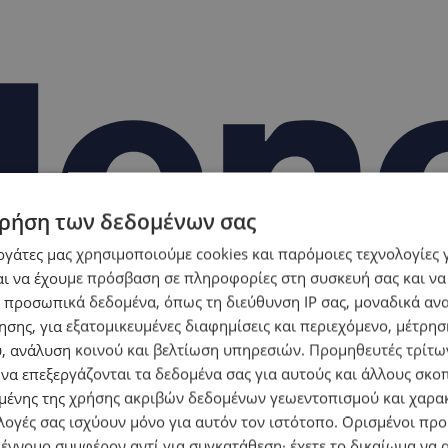
ρήση των δεδομένων σας
εργάτες μας χρησιμοποιούμε cookies και παρόμοιες τεχνολογίες 
ι να έχουμε πρόσβαση σε πληροφορίες στη συσκευή σας και να
 προσωπικά δεδομένα, όπως τη διεύθυνση IP σας, μοναδικά αν
σης, για εξατομικευμένες διαφημίσεις και περιεχόμενο, μέτρη
υ, ανάλυση κοινού και βελτίωση υπηρεσιών.
Προμηθευτές τρίτων
 να επεξεργάζονται τα δεδομένα σας για αυτούς και άλλους σκο
ένης της χρήσης ακριβών δεδομένων γεωεντοπισμού και χαρα
λογές σας ισχύουν μόνο για αυτόν τον ιστότοπο. Ορισμένοι πρ
 έννομο συμφέρον αντί για συγκατάθεση· έχετε το δικαίωμα να α