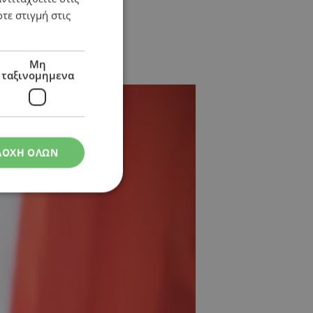
τε στιγμή στις
Μη
ταξινομημενα
ΔΟΧΗ ΟΛΩΝ