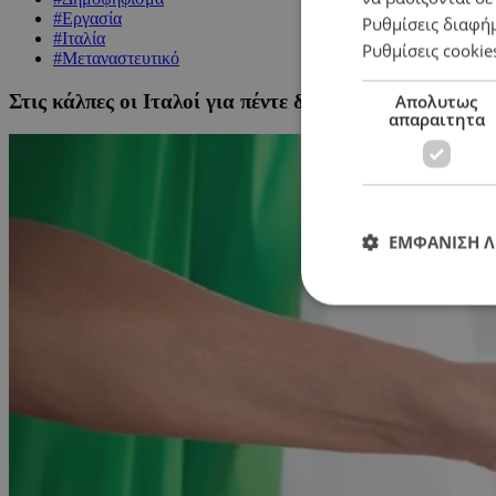
#Εργασία
Ρυθμίσεις διαφή
#Ιταλία
Ρυθμίσεις cookie
#Μεταναστευτικό
Στις κάλπες οι Ιταλοί για πέντε δημοψηφίσματα που
Απολυτως
απαραιτητα
ΕΜΦΑΝΙΣΗ 