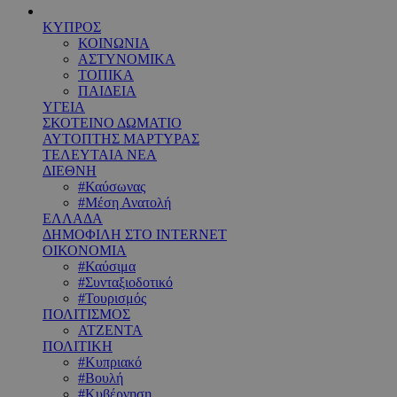
ΚΥΠΡΟΣ
ΚΟΙΝΩΝΙΑ
ΑΣΤΥΝΟΜΙΚΑ
ΤΟΠΙΚΑ
ΠΑΙΔΕΙΑ
ΥΓΕΙΑ
ΣΚΟΤΕΙΝΟ ΔΩΜΑΤΙΟ
ΑΥΤΟΠΤΗΣ ΜΑΡΤΥΡΑΣ
ΤΕΛΕΥΤΑΙΑ ΝΕΑ
ΔΙΕΘΝΗ
#Καύσωνας
#Μέση Ανατολή
ΕΛΛΑΔΑ
ΔΗΜΟΦΙΛΗ ΣΤΟ INTERNET
ΟΙΚΟΝΟΜΙΑ
#Καύσιμα
#Συνταξιοδοτικό
#Τουρισμός
ΠΟΛΙΤΙΣΜΟΣ
ΑΤΖΕΝΤΑ
ΠΟΛΙΤΙΚΗ
#Κυπριακό
#Βουλή
#Κυβέρνηση