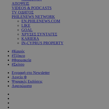
ΑΠΟΨΕΙΣ
VIDEOS & PODCASTS
TV ΟΔΗΓΟΣ
PHILENEWS NETWORK
EN.PHILENEWS.COM
LIKE
GOAL
ΧΡΥΣΕΣ ΣΥΝΤΑΓΕΣ
KARIERA
IN-CYPRUS PROPERTY
#Καιρός
#Τζόκερ
#Φαρμακεία
#Σκίτσο
Εγγραφή στο Newsletter
Αρχείο Φ
Ψηφιακές Εκδόσεις
Αφιερώματα