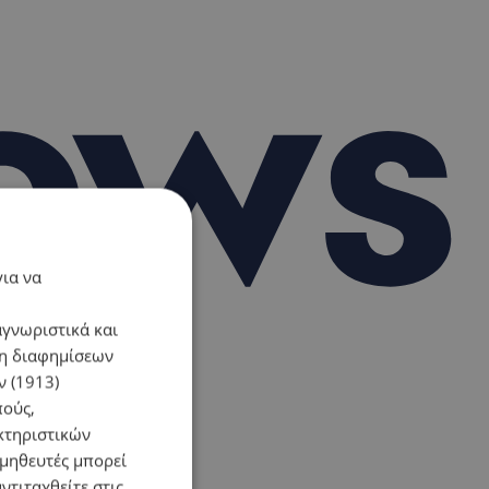
για να
αγνωριστικά και
ση διαφημίσεων
 (1913)
πούς,
κτηριστικών
ομηθευτές μπορεί
ντιταχθείτε στις