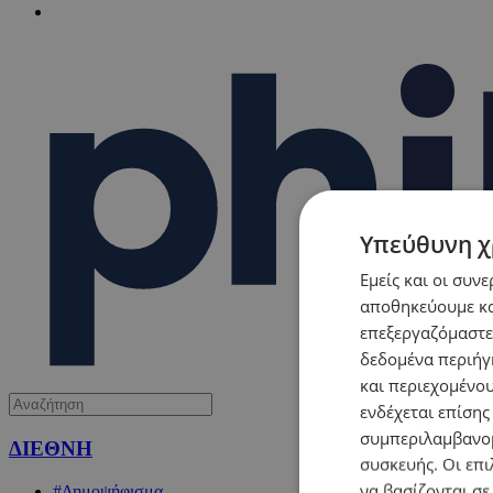
Υπεύθυνη χ
Εμείς και οι συν
αποθηκεύουμε κα
επεξεργαζόμαστε
δεδομένα περιήγη
και περιεχομένο
ενδέχεται επίσης
συμπεριλαμβανομ
ΔΙΕΘΝΗ
συσκευής. Οι επι
να βασίζονται σε
#Δημοψήφισμα