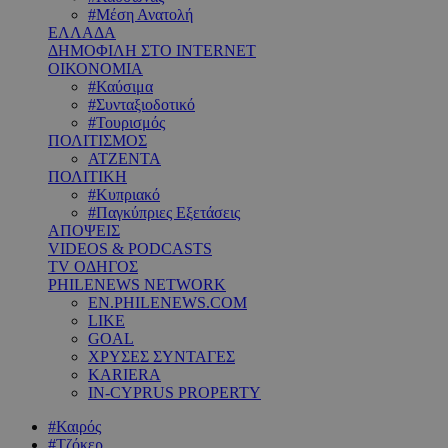
#Μέση Ανατολή
ΕΛΛΑΔΑ
ΔΗΜΟΦΙΛΗ ΣΤΟ INTERNET
ΟΙΚΟΝΟΜΙΑ
#Καύσιμα
#Συνταξιοδοτικό
#Τουρισμός
ΠΟΛΙΤΙΣΜΟΣ
ΑΤΖΕΝΤΑ
ΠΟΛΙΤΙΚΗ
#Κυπριακό
#Παγκύπριες Εξετάσεις
ΑΠΟΨΕΙΣ
VIDEOS & PODCASTS
TV ΟΔΗΓΟΣ
PHILENEWS NETWORK
EN.PHILENEWS.COM
LIKE
GOAL
ΧΡΥΣΕΣ ΣΥΝΤΑΓΕΣ
KARIERA
IN-CYPRUS PROPERTY
#Καιρός
#Τζόκερ