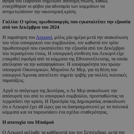
αγορά του Παρισιού σημείωσε απότομη πτώση, καθώς
ενισχύθηκαν οι φόβοι για αδυναμία των κομμάτων να
αντιμετωπίσουν την οικονομική κρίση.
Γαλλία: Ο τρίτος πρωθυπουργός που εγκαταλείπει την εξουσία
από τον Δεκέμβριο του 2024
Η παραίτηση του
Λεκορνί
, μόλις μία ημέρα μετά την ανακοίνωση
του νέου υπουργικού του συμβουλίου, τον καθιστά τον τρίτο
πρωθυπουργό που εγκαταλείπει την εξουσία από τον Δεκέμβριο
του περασμένου έτους. Η υπουργική σύνθεση του Λεκορνί είχε
επικριθεί σφοδρά από τα κόμματα της Εθνοσυνέλευσης, τα οποία
απείλησαν να την καταψηφίσουν. Η υποψηφιότητα του πρώην
υπουργού Οικονομικών, Μπρούνο Λε Μερ, για τη θέση του
υπουργού Άμυνας αποτέλεσε σημείο τριβής για πολλές πολιτικές
παρατάξεις.
Αργά το απόγευμα της Δευτέρας, ο Λε Μερ ανακοίνωσε την
απόσυρσή του από το υπουργικό συμβούλιο, προσπαθώντας να
τερματίσει την κρίση. Η Προεδρία της Δημοκρατίας ανακοίνωσε
ότι ο Λεκορνί έχει 48 ώρες για να διαπραγματευτεί με τα πολιτικά
κόμματα και να παρουσιάσει ένα σχέδιο σταθερότητας.
Η αποτυχία του Μπαϊρού
Ο Λεκορνί ανέλαβε τα καθήκοντά του τον Σεπτέμβριο, μετά την