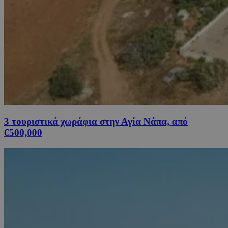
3 τουριστικά χωράφια στην Αγία Νάπα, από
€500,000