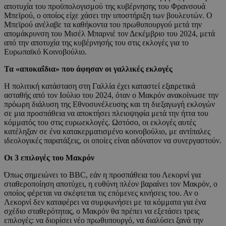
αποτυχία του προϋπολογισμού της κυβέρνησης του Φρανσουά
Μπεϊρού, ο οποίος είχε χάσει την υποστήριξη των βουλευτών. Ο
Μπεϊρού ανέλαβε τα καθήκοντα του πρωθυπουργού μετά την
απομάκρυνση του Μισέλ Μπαρνιέ τον Δεκέμβριο του 2024, μετά
από την αποτυχία της κυβέρνησής του στις εκλογές για το
Ευρωπαϊκό Κοινοβούλιο.
Τα «αποκαΐδια» που άφησαν οι γαλλικές εκλογές
Η πολιτική κατάσταση στη Γαλλία έχει καταστεί εξαιρετικά
ασταθής από τον Ιούλιο του 2024, όταν ο Μακρόν ανακοίνωσε την
πρόωρη διάλυση της Εθνοσυνέλευσης και τη διεξαγωγή εκλογών
σε μια προσπάθεια να αποκτήσει πλειοψηφία μετά την ήττα του
κόμματός του στις ευρωεκλογές. Ωστόσο, οι εκλογές αυτές
κατέληξαν σε ένα κατακερματισμένο κοινοβούλιο, με αντίπαλες
ιδεολογικές παρατάξεις, οι οποίες είναι αδύνατον να συνεργαστούν.
Οι 3 επιλογές του Μακρόν
Όπως σημειώνει το BBC, εάν η προσπάθεια του Λεκορνί για
σταθεροποίηση αποτύχει, η ευθύνη πλέον βαραίνει τον Μακρόν, ο
οποίος φέρεται να σκέφτεται τις επόμενες κινήσεις του. Αν ο
Λεκορνί δεν καταφέρει να συμφωνήσει με τα κόμματα για ένα
σχέδιο σταθερότητας, ο Μακρόν θα πρέπει να εξετάσει τρεις
επιλογές: να διορίσει νέο πρωθυπουργό, να διαλύσει ξανά την