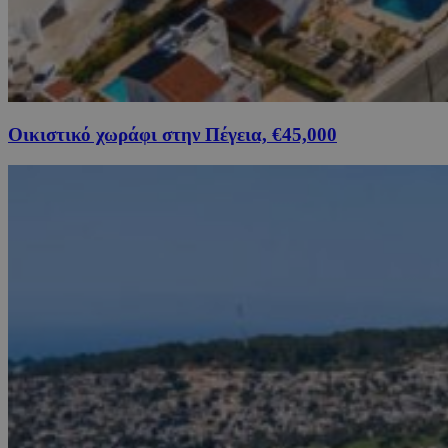
Οικιστικό χωράφι στην Πέγεια, €45,000