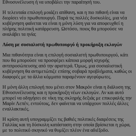
Εθνοσυνέλευση ή να υποβάλει την παραίτησή του.
Η τελευταία επιλογή μοιάζει απίθανη, και η πιο πιθανή είναι να
διορίσει νέο πρωθυπουργό. Παρά τις πολλές δυσκολίες, μια νέα
κυβέρνηση φαίνεται να είναι η μόνη λύση για να αποφευχθεί η
πλήρης πολιτική κατάρρευση. Ωστόσο, ποιος θα μπορούσε να
αναλάβει τα ηνία;
Λύση με σοσιαλιστή πρωθυπουργό ή προκήρυξη εκλογών
Μια πιθανότητα είναι η επιλογή σοσιαλιστή πρωθυπουργού, κάτι
που θα μπορούσε να προσφέρει κάποια μορφή ισχυρής
αντιπροσώπευσης από την αριστερά. Όμως, μια σοσιαλιστική
κυβέρνηση θα αντιμετώπιζε επίσης σοβαρά προβλήματα, καθώς οι
διαφορές με τα άλλα κόμματα παραμένουν αγεφύρωτες.
Η μόνη άλλη επιλογή που μένει στον Μακρόν είναι η διάλυση της
Εθνοσυνέλευσης και η προκήρυξη νέων εκλογών. Αν και αυτό
μπορεί να οδηγήσει σε νίκη της σκληρής δεξιάς με επικεφαλής την
Μαρίν Λεπέν, εντούτοις, δεν φαίνεται να υπάρχουν πολλές άλλες
εναλλακτικές.
Η κρίση αυτή υπογραμμίζει τις βαθιές πολιτικές διαιρέσεις της
Γαλλίας και τη δύσκολη κατάσταση στην οποία βρίσκεται η χώρα,
με το πολιτικό σκηνικό να θυμίζει πλέον ένα αδιέξοδο.