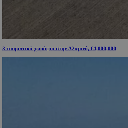
3 τουριστικά χωράφια στην Αλαμινό, €4,000,000