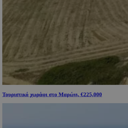
Τουριστικό χωράφι στο Μαρώνι, €225,000