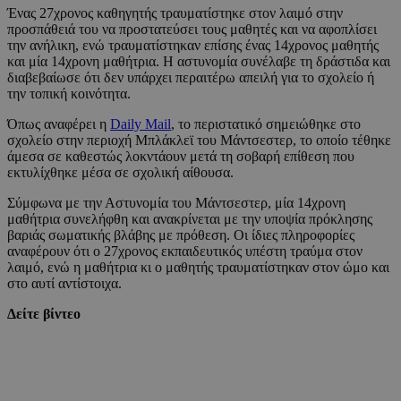
Ένας 27χρονος καθηγητής τραυματίστηκε στον λαιμό στην
προσπάθειά του να προστατεύσει τους μαθητές και να αφοπλίσει
την ανήλικη, ενώ τραυματίστηκαν επίσης ένας 14χρονος μαθητής
και μία 14χρονη μαθήτρια. Η αστυνομία συνέλαβε τη δράστιδα και
διαβεβαίωσε ότι δεν υπάρχει περαιτέρω απειλή για το σχολείο ή
την τοπική κοινότητα.
Όπως αναφέρει η
Daily Mail
, το περιστατικό σημειώθηκε στο
σχολείο στην περιοχή Μπλάκλεϊ του Μάντσεστερ, το οποίο τέθηκε
άμεσα σε καθεστώς λοκντάουν μετά τη σοβαρή επίθεση που
εκτυλίχθηκε μέσα σε σχολική αίθουσα.
Σύμφωνα με την Αστυνομία του Μάντσεστερ, μία 14χρονη
μαθήτρια συνελήφθη και ανακρίνεται με την υποψία πρόκλησης
βαριάς σωματικής βλάβης με πρόθεση. Οι ίδιες πληροφορίες
αναφέρουν ότι ο 27χρονος εκπαιδευτικός υπέστη τραύμα στον
λαιμό, ενώ η μαθήτρια κι ο μαθητής τραυματίστηκαν στον ώμο και
στο αυτί αντίστοιχα.
Δείτε βίντεο