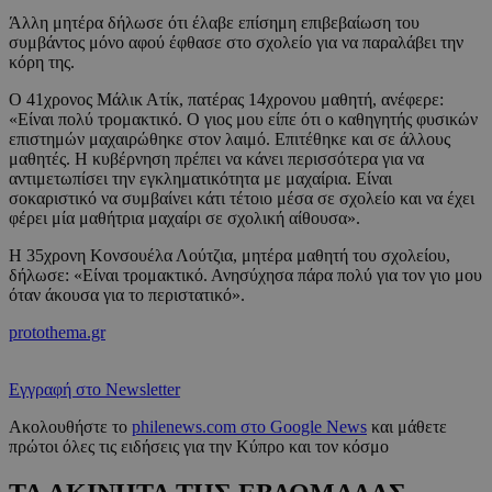
Άλλη μητέρα δήλωσε ότι έλαβε επίσημη επιβεβαίωση του
συμβάντος μόνο αφού έφθασε στο σχολείο για να παραλάβει την
κόρη της.
Ο 41χρονος Μάλικ Ατίκ, πατέρας 14χρονου μαθητή, ανέφερε:
«Είναι πολύ τρομακτικό. Ο γιος μου είπε ότι ο καθηγητής φυσικών
επιστημών μαχαιρώθηκε στον λαιμό. Επιτέθηκε και σε άλλους
μαθητές. Η κυβέρνηση πρέπει να κάνει περισσότερα για να
αντιμετωπίσει την εγκληματικότητα με μαχαίρια. Είναι
σοκαριστικό να συμβαίνει κάτι τέτοιο μέσα σε σχολείο και να έχει
φέρει μία μαθήτρια μαχαίρι σε σχολική αίθουσα».
Η 35χρονη Κονσουέλα Λούτζια, μητέρα μαθητή του σχολείου,
δήλωσε: «Είναι τρομακτικό. Ανησύχησα πάρα πολύ για τον γιο μου
όταν άκουσα για το περιστατικό».
protothema.gr
Εγγραφή στο Newsletter
Ακολουθήστε το
philenews.com στο Google News
και μάθετε
πρώτοι όλες τις ειδήσεις για την Κύπρο και τον κόσμο