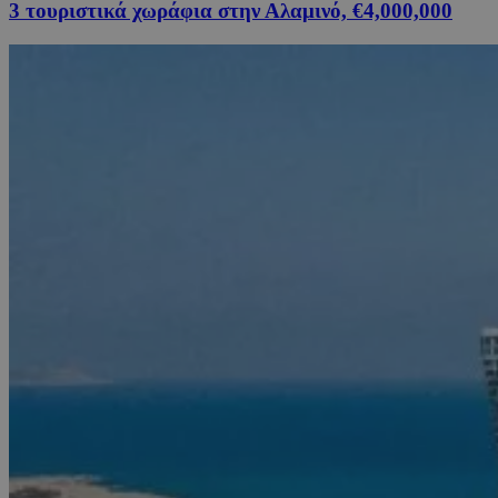
3 τουριστικά χωράφια στην Αλαμινό, €4,000,000