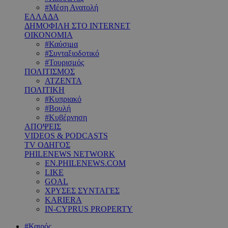
#Μέση Ανατολή
ΕΛΛΑΔΑ
ΔΗΜΟΦΙΛΗ ΣΤΟ INTERNET
ΟΙΚΟΝΟΜΙΑ
#Καύσιμα
#Συνταξιοδοτικό
#Τουρισμός
ΠΟΛΙΤΙΣΜΟΣ
ΑΤΖΕΝΤΑ
ΠΟΛΙΤΙΚΗ
#Κυπριακό
#Βουλή
#Κυβέρνηση
ΑΠΟΨΕΙΣ
VIDEOS & PODCASTS
TV ΟΔΗΓΟΣ
PHILENEWS NETWORK
EN.PHILENEWS.COM
LIKE
GOAL
ΧΡΥΣΕΣ ΣΥΝΤΑΓΕΣ
KARIERA
IN-CYPRUS PROPERTY
#Καιρός