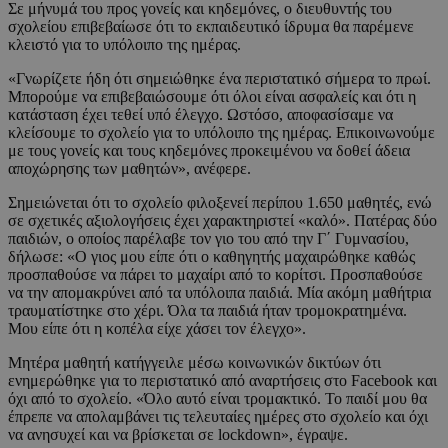
Σε μήνυμά του προς γονείς και κηδεμόνες, ο διευθυντής του
σχολείου επιβεβαίωσε ότι το εκπαιδευτικό ίδρυμα θα παρέμενε
κλειστό για το υπόλοιπο της ημέρας.
«Γνωρίζετε ήδη ότι σημειώθηκε ένα περιστατικό σήμερα το πρωί.
Μπορούμε να επιβεβαιώσουμε ότι όλοι είναι ασφαλείς και ότι η
κατάσταση έχει τεθεί υπό έλεγχο. Ωστόσο, αποφασίσαμε να
κλείσουμε το σχολείο για το υπόλοιπο της ημέρας. Επικοινωνούμε
με τους γονείς και τους κηδεμόνες προκειμένου να δοθεί άδεια
αποχώρησης των μαθητών», ανέφερε.
Σημειώνεται ότι το σχολείο φιλοξενεί περίπου 1.650 μαθητές, ενώ
σε σχετικές αξιολογήσεις έχει χαρακτηριστεί «καλό». Πατέρας δύο
παιδιών, ο οποίος παρέλαβε τον γιο του από την Γ΄ Γυμνασίου,
δήλωσε: «Ο γιος μου είπε ότι ο καθηγητής μαχαιρώθηκε καθώς
προσπαθούσε να πάρει το μαχαίρι από το κορίτσι. Προσπαθούσε
να την απομακρύνει από τα υπόλοιπα παιδιά. Μία ακόμη μαθήτρια
τραυματίστηκε στο χέρι. Όλα τα παιδιά ήταν τρομοκρατημένα.
Μου είπε ότι η κοπέλα είχε χάσει τον έλεγχο».
Μητέρα μαθητή κατήγγειλε μέσω κοινωνικών δικτύων ότι
ενημερώθηκε για το περιστατικό από αναρτήσεις στο Facebook και
όχι από το σχολείο. «Όλο αυτό είναι τρομακτικό. Το παιδί μου θα
έπρεπε να απολαμβάνει τις τελευταίες ημέρες στο σχολείο και όχι
να ανησυχεί και να βρίσκεται σε lockdown», έγραψε.