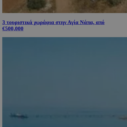
3 τουριστικά χωράφια στην Αγία Νάπα, από
€500,000