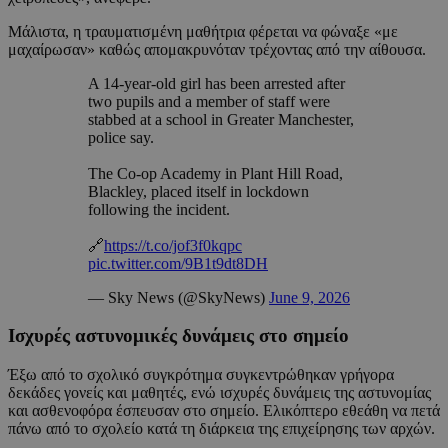
Μάλιστα, η τραυματισμένη μαθήτρια φέρεται να φώναξε «με
μαχαίρωσαν» καθώς απομακρυνόταν τρέχοντας από την αίθουσα.
A 14-year-old girl has been arrested after
two pupils and a member of staff were
stabbed at a school in Greater Manchester,
police say.
The Co-op Academy in Plant Hill Road,
Blackley, placed itself in lockdown
following the incident.
🔗
https://t.co/jof3f0kqpc
pic.twitter.com/9B1t9dt8DH
— Sky News (@SkyNews)
June 9, 2026
Ισχυρές αστυνομικές δυνάμεις στο σημείο
Έξω από το σχολικό συγκρότημα συγκεντρώθηκαν γρήγορα
δεκάδες γονείς και μαθητές, ενώ ισχυρές δυνάμεις της αστυνομίας
και ασθενοφόρα έσπευσαν στο σημείο. Ελικόπτερο εθεάθη να πετά
πάνω από το σχολείο κατά τη διάρκεια της επιχείρησης των αρχών.