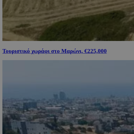
Τουριστικό χωράφι στο Μαρώνι, €225,000