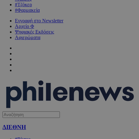
#Τζόκερ
#Φαρμακεία
Εγγραφή στο Newsletter
Αρχείο Φ
Ψηφιακές Εκδόσεις
Αφιερώματα
ΔΙΕΘΝΗ