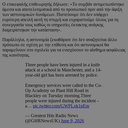
Ο επικεφαλής επιθεωρητής δήλωσε: «Το συμβάν αντιμετωπίστηκε
άμεσα και αποτελεσματικά από το προσωπικό πριν από την άφιξη
των αστυνομικών δυνάμεων. Πιστεύουμε ότι δεν υπάρχει
ευρύτερη απειλή αυτή τη στιγμή και ευχαριστούμε όλους για τη
συνεργασία τους καθώς οι υπηρεσίες έκτακτης ανάγκης
διαχειρίστηκαν την κατάσταση».
Παράλληλα, η αστυνομία ξεκαθάρισε ότι δεν αναζητείται άλλο
πρόσωπο σε σχέση με την επίθεση και ότι αστυνομικοί θα
παραμείνουν στο σχολείο για να ενισχύσουν το αίσθημα ασφάλειας
της κοινότητας.
Three people have been injured in a knife
attack at a school in Manchester, and a 14-
year-old girl has been arrested by police.
Emergency services were called to the Co-
Op Academy on Plant Hill Road in
Blackley on Tuesday morning.Three
people were injured during the incident –
a…
pic.twitter.com/GWPLxk1pEm
— Greatest Hits Radio News
(@GHRNewsUK)
June 9, 2026