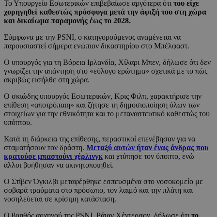
Το Υπουργείο Εσωτερικών επιβεβαίωσε αργότερα ότι
του είχε
χορηγηθεί καθεστώς πρόσφυγα μετά την άφιξή του στη χώρα
και δικαίωμα παραμονής έως το 2028.
Σύμφωνα με την PSNI, ο κατηγορούμενος αναμένεται να
παρουσιαστεί σήμερα ενώπιον δικαστηρίου στο Μπέλφαστ.
Ο υπουργός για τη Βόρεια Ιρλανδία, Χίλαρι Μπεν, δήλωσε ότι δεν
γνωρίζει την απάντηση στο «εύλογο ερώτημα» σχετικά με το πώς
ακριβώς εισήλθε στη χώρα.
Ο σκιώδης υπουργός Εσωτερικών, Κρις Φιλπ, χαρακτήρισε την
επίθεση «αποτρόπαιη» και ζήτησε τη δημοσιοποίηση όλων των
στοιχείων για την εθνικότητα και το μεταναστευτικό καθεστώς του
υπόπτου.
Κατά τη διάρκεια της επίθεσης, περαστικοί επενέβησαν για να
σταματήσουν τον δράστη.
Μεταξύ αυτών ήταν ένας άνδρας που
κρατούσε μπαστούνι χέρλινγκ
και χτύπησε τον ύποπτο, ενώ
άλλοι βοήθησαν να ακινητοποιηθεί.
Ο Στίβεν Όγκιλβι μεταφέρθηκε εσπευσμένα στο νοσοκομείο με
σοβαρά τραύματα στο πρόσωπο, τον λαιμό και την πλάτη και
νοσηλεύεται σε κρίσιμη κατάσταση.
Ο βοηθός αρχηγού της PSNI, Ράιαν Χέντερσον, δήλωσε ότι
το