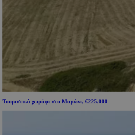
Τουριστικό χωράφι στο Μαρώνι, €225,000