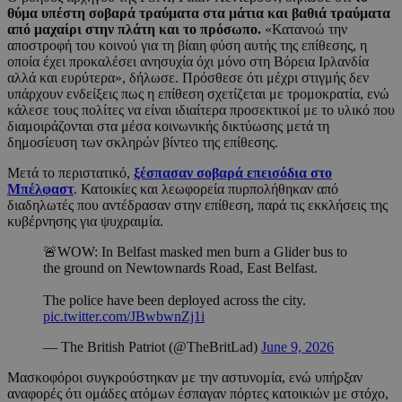
θύμα υπέστη σοβαρά τραύματα στα μάτια και βαθιά τραύματα
από μαχαίρι στην πλάτη και το πρόσωπο.
«Κατανοώ την
αποστροφή του κοινού για τη βίαιη φύση αυτής της επίθεσης, η
οποία έχει προκαλέσει ανησυχία όχι μόνο στη Βόρεια Ιρλανδία
αλλά και ευρύτερα», δήλωσε. Πρόσθεσε ότι μέχρι στιγμής δεν
υπάρχουν ενδείξεις πως η επίθεση σχετίζεται με τρομοκρατία, ενώ
κάλεσε τους πολίτες να είναι ιδιαίτερα προσεκτικοί με το υλικό που
διαμοιράζονται στα μέσα κοινωνικής δικτύωσης μετά τη
δημοσίευση των σκληρών βίντεο της επίθεσης.
Μετά το περιστατικό,
ξέσπασαν σοβαρά επεισόδια στο
Μπέλφαστ
. Κατοικίες και λεωφορεία πυρπολήθηκαν από
διαδηλωτές που αντέδρασαν στην επίθεση, παρά τις εκκλήσεις της
κυβέρνησης για ψυχραιμία.
🚨WOW: In Belfast masked men burn a Glider bus to
the ground on Newtownards Road, East Belfast.
The police have been deployed across the city.
pic.twitter.com/JBwbwnZj1i
— The British Patriot (@TheBritLad)
June 9, 2026
Μασκοφόροι συγκρούστηκαν με την αστυνομία, ενώ υπήρξαν
αναφορές ότι ομάδες ατόμων έσπαγαν πόρτες κατοικιών με στόχο,