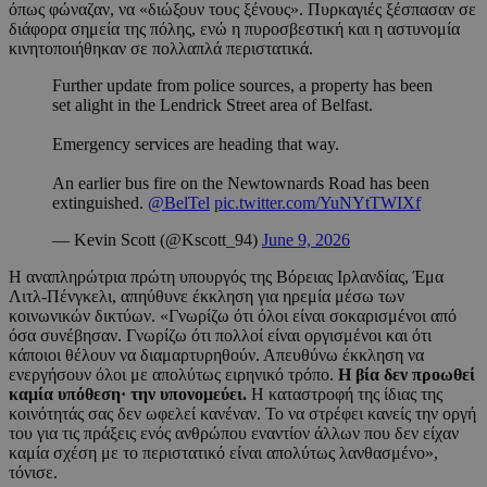
όπως φώναζαν, να «διώξουν τους ξένους». Πυρκαγιές ξέσπασαν σε
διάφορα σημεία της πόλης, ενώ η πυροσβεστική και η αστυνομία
κινητοποιήθηκαν σε πολλαπλά περιστατικά.
Further update from police sources, a property has been
set alight in the Lendrick Street area of Belfast.
Emergency services are heading that way.
An earlier bus fire on the Newtownards Road has been
extinguished.
@BelTel
pic.twitter.com/YuNYtTWIXf
— Kevin Scott (@Kscott_94)
June 9, 2026
Η αναπληρώτρια πρώτη υπουργός της Βόρειας Ιρλανδίας, Έμα
Λιτλ-Πένγκελι, απηύθυνε έκκληση για ηρεμία μέσω των
κοινωνικών δικτύων. «Γνωρίζω ότι όλοι είναι σοκαρισμένοι από
όσα συνέβησαν. Γνωρίζω ότι πολλοί είναι οργισμένοι και ότι
κάποιοι θέλουν να διαμαρτυρηθούν. Απευθύνω έκκληση να
ενεργήσουν όλοι με απολύτως ειρηνικό τρόπο.
Η βία δεν προωθεί
καμία υπόθεση· την υπονομεύει.
Η καταστροφή της ίδιας της
κοινότητάς σας δεν ωφελεί κανέναν. Το να στρέφει κανείς την οργή
του για τις πράξεις ενός ανθρώπου εναντίον άλλων που δεν είχαν
καμία σχέση με το περιστατικό είναι απολύτως λανθασμένο»,
τόνισε.