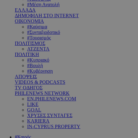
#Μέση Ανατολή
ΕΛΛΑΔΑ
ΔΗΜΟΦΙΛΗ ΣΤΟ INTERNET
ΟΙΚΟΝΟΜΙΑ
#Καύσιμα
#Συνταξιοδοτικό
#Τουρισμός
ΠΟΛΙΤΙΣΜΟΣ
ΑΤΖΕΝΤΑ
ΠΟΛΙΤΙΚΗ
#Κυπριακό
#Βουλή
#Κυβέρνηση
ΑΠΟΨΕΙΣ
VIDEOS & PODCASTS
TV ΟΔΗΓΟΣ
PHILENEWS NETWORK
EN.PHILENEWS.COM
LIKE
GOAL
ΧΡΥΣΕΣ ΣΥΝΤΑΓΕΣ
KARIERA
IN-CYPRUS PROPERTY
#Καιρός