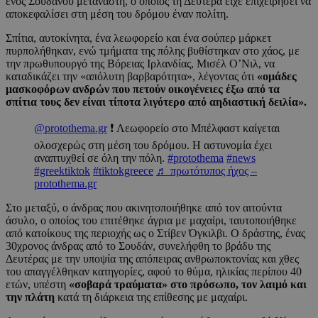
ενός Σουδανού μετανάστη, ο οποίος τη Δευτέρα είχε επιχειρήσει να
αποκεφαλίσει στη μέση του δρόμου έναν πολίτη.
Σπίτια, αυτοκίνητα, ένα λεωφορείο και ένα σούπερ μάρκετ
πυρπολήθηκαν, ενώ τμήματα της πόλης βυθίστηκαν στο χάος, με
την πρωθυπουργό της Βόρειας Ιρλανδίας, Μισέλ Ο’Νιλ, να
καταδικάζει την «απόλυτη βαρβαρότητα», λέγοντας ότι
«ομάδες
μασκοφόρων ανδρών που πετούν οικογένειες έξω από τα
σπίτια τους δεν είναι τίποτα λιγότερο από αηδιαστική δειλία».
@protothema.gr
❗️ Λεωφορείο στο Μπέλφαστ καίγεται
ολοσχερώς στη μέση του δρόμου. Η αστυνομία έχει
αναπτυχθεί σε όλη την πόλη.
#protothema
#news
#greektiktok
#tiktokgreece
♬ πρωτότυπος ήχος –
protothema.gr
Στο μεταξύ, ο άνδρας που ακινητοποιήθηκε από τον αιτούντα
άσυλο, ο οποίος του επιτέθηκε άγρια με μαχαίρι, ταυτοποιήθηκε
από κατοίκους της περιοχής ως ο Στίβεν Όγκιλβι. Ο δράστης, ένας
30χρονος άνδρας από το Σουδάν, συνελήφθη το βράδυ της
Δευτέρας με την υποψία της απόπειρας ανθρωποκτονίας και χθες
του απαγγέλθηκαν κατηγορίες, αφού το θύμα, ηλικίας περίπου 40
ετών, υπέστη
«σοβαρά τραύματα» στο πρόσωπο, τον λαιμό και
την πλάτη
κατά τη διάρκεια της επίθεσης με μαχαίρι.