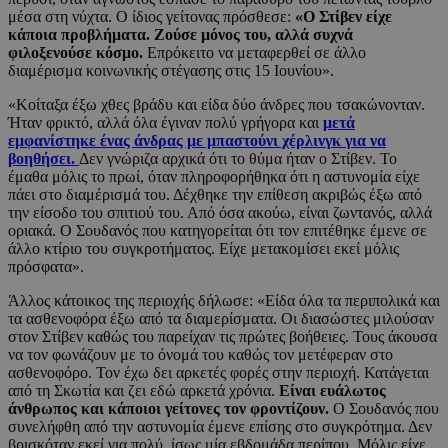
μέσα στη νύχτα. Ο ίδιος γείτονας πρόσθεσε:
«Ο Στίβεν είχε
κάποια προβλήματα. Ζούσε μόνος του, αλλά συχνά
φιλοξενούσε κόσμο.
Επρόκειτο να μεταφερθεί σε άλλο
διαμέρισμα κοινωνικής στέγασης στις 15 Ιουνίου».
«Κοίταξα έξω χθες βράδυ και είδα δύο άνδρες που τσακώνονταν.
Ήταν φρικτό, αλλά όλα έγιναν πολύ γρήγορα και
μετά
εμφανίστηκε ένας άνδρας με μπαστούνι χέρλινγκ για να
βοηθήσει.
Δεν γνώριζα αρχικά ότι το θύμα ήταν ο Στίβεν. Το
έμαθα μόλις το πρωί, όταν πληροφορήθηκα ότι η αστυνομία είχε
πάει στο διαμέρισμά του. Δέχθηκε την επίθεση ακριβώς έξω από
την είσοδο του σπιτιού του. Από όσα ακούω, είναι ζωντανός, αλλά
οριακά. Ο Σουδανός που κατηγορείται ότι τον επιτέθηκε έμενε σε
άλλο κτίριο του συγκροτήματος. Είχε μετακομίσει εκεί μόλις
πρόσφατα».
Άλλος κάτοικος της περιοχής δήλωσε: «Είδα όλα τα περιπολικά και
τα ασθενοφόρα έξω από τα διαμερίσματα. Οι διασώστες μιλούσαν
στον Στίβεν καθώς του παρείχαν τις πρώτες βοήθειες. Τους άκουσα
να τον φωνάζουν με το όνομά του καθώς τον μετέφεραν στο
ασθενοφόρο. Τον έχω δει αρκετές φορές στην περιοχή. Κατάγεται
από τη Σκωτία και ζει εδώ αρκετά χρόνια.
Είναι ευάλωτος
άνθρωπος και κάποιοι γείτονες τον φροντίζουν.
Ο Σουδανός που
συνελήφθη από την αστυνομία έμενε επίσης στο συγκρότημα. Δεν
βρισκόταν εκεί για πολύ, ίσως μία εβδομάδα περίπου. Μόλις είχε