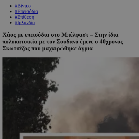
#Βίντεο
#Επεισόδια
#Επίθεση
#Ιρλανδία
Χάος με επεισόδια στο Μπέλφαστ – Στην ίδια
πολυκατοικία με τον Σουδανό έμενε ο 40χρονος
Σκωτσέζος που μαχαιρώθηκε άγρια