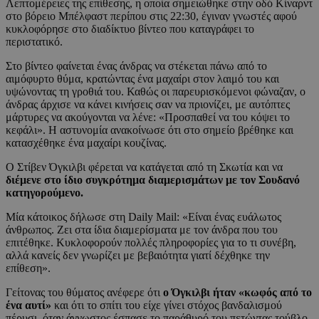
Λεπτομέρειες της επίθεσης, η οποία σημειώθηκε στην οδό Κίναρντ
στο βόρειο Μπέλφαστ περίπου στις 22:30, έγιναν γνωστές αφού
κυκλοφόρησε στο διαδίκτυο βίντεο που καταγράφει το
περιστατικό.
Στο βίντεο φαίνεται ένας άνδρας να στέκεται πάνω από το
αιμόφυρτο θύμα, κρατώντας ένα μαχαίρι στον λαιμό του και
υψώνοντας τη γροθιά του. Καθώς οι παρευρισκόμενοι φώναζαν, ο
άνδρας άρχισε να κάνει κινήσεις σαν να πριονίζει, με αυτόπτες
μάρτυρες να ακούγονται να λένε: «Προσπαθεί να του κόψει το
κεφάλι». Η αστυνομία ανακοίνωσε ότι στο σημείο βρέθηκε και
κατασχέθηκε ένα μαχαίρι κουζίνας.
Ο Στίβεν Όγκιλβι φέρεται να κατάγεται από τη Σκωτία και να
διέμενε στο ίδιο συγκρότημα διαμερισμάτων με τον Σουδανό
κατηγορούμενο.
Μία κάτοικος δήλωσε στη Daily Mail: «Είναι ένας ευάλωτος
άνθρωπος. Ζει στα ίδια διαμερίσματα με τον άνδρα που του
επιτέθηκε. Κυκλοφορούν πολλές πληροφορίες για το τι συνέβη,
αλλά κανείς δεν γνωρίζει με βεβαιότητα γιατί δέχθηκε την
επίθεση».
Γείτονας του θύματος ανέφερε ότι
ο Όγκιλβι ήταν «κωφός από το
ένα αυτί»
και ότι το σπίτι του είχε γίνει στόχος βανδαλισμού
πέρυσι, όταν άγνωστος έσπασε το παράθυρό του πετώντας τούβλο