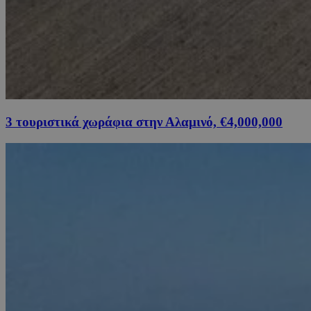
3 τουριστικά χωράφια στην Αλαμινό, €4,000,000