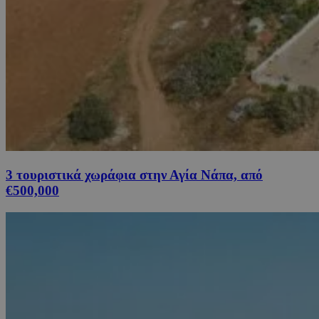
3 τουριστικά χωράφια στην Αγία Νάπα, από
€500,000