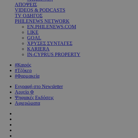
ΑΠΟΨΕΙΣ
VIDEOS & PODCASTS
TV ΟΔΗΓΟΣ
PHILENEWS NETWORK
EN.PHILENEWS.COM
LIKE
GOAL
ΧΡΥΣΕΣ ΣΥΝΤΑΓΕΣ
KARIERA
IN-CYPRUS PROPERTY
#Καιρός
#Τζόκερ
#Φαρμακεία
Εγγραφή στο Newsletter
Αρχείο Φ
Ψηφιακές Εκδόσεις
Αφιερώματα