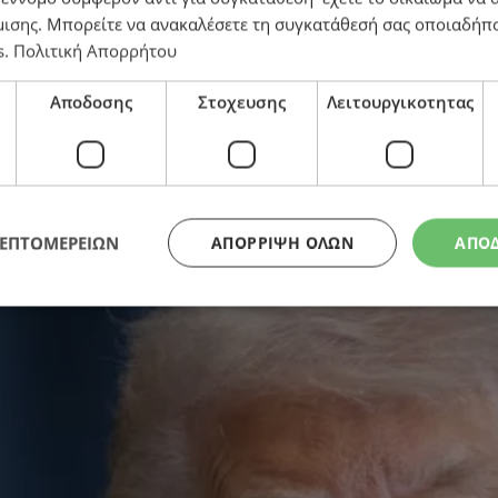
μισης
. Μπορείτε να ανακαλέσετε τη συγκατάθεσή σας οποιαδήπο
αμπ στο τελευταίο τσεκ-απ – Σε «εξαιρετική κατάστα
s
.
Πολιτική Απορρήτου
Αποδοσης
Στοχευσης
Λειτουργικοτητας
ΛΕΠΤΟΜΕΡΕΙΩΝ
ΑΠΌΡΡΙΨΗ ΌΛΩΝ
ΑΠΟ