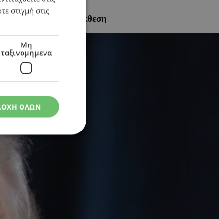
τε στιγμή στις
ση» σύμφωνα με την έκθεση
Μη
ταξινομημενα
ΔΟΧΗ ΟΛΩΝ