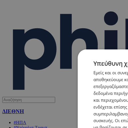
Υπεύθυνη χ
Εμείς και οι συν
αποθηκεύουμε κα
επεξεργαζόμαστε
δεδομένα περιήγη
και περιεχομένο
ενδέχεται επίσης
ΔΙΕΘΝΗ
συμπεριλαμβανομ
συσκευής. Οι επι
#ΗΠΑ
να βασίζονται σε
#Ντόναλντ Τραμπ