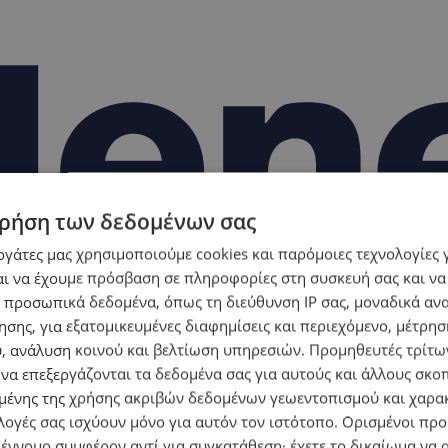
ρήση των δεδομένων σας
εργάτες μας χρησιμοποιούμε cookies και παρόμοιες τεχνολογίες 
ι να έχουμε πρόσβαση σε πληροφορίες στη συσκευή σας και να
 προσωπικά δεδομένα, όπως τη διεύθυνση IP σας, μοναδικά αν
σης, για εξατομικευμένες διαφημίσεις και περιεχόμενο, μέτρη
υ, ανάλυση κοινού και βελτίωση υπηρεσιών.
Προμηθευτές τρίτων
 να επεξεργάζονται τα δεδομένα σας για αυτούς και άλλους σκο
ένης της χρήσης ακριβών δεδομένων γεωεντοπισμού και χαρα
λογές σας ισχύουν μόνο για αυτόν τον ιστότοπο. Ορισμένοι πρ
 έννομο συμφέρον αντί για συγκατάθεση· έχετε το δικαίωμα να α