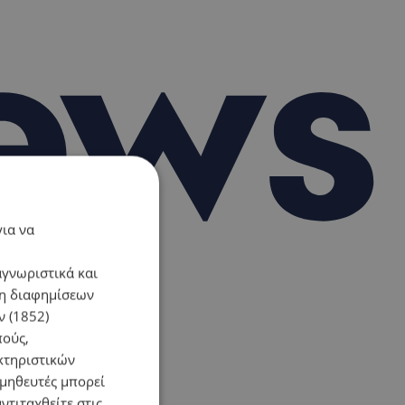
για να
αγνωριστικά και
ση διαφημίσεων
 (1852)
πούς,
κτηριστικών
ομηθευτές μπορεί
ντιταχθείτε στις