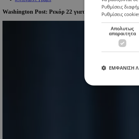
Ρυθμίσεις διαφή
Washington Post: Ρεκόρ 22 γιατρών εξέτασαν τον Τρ
Ρυθμίσεις cookie
Απολυτως
απαραιτητα
ΕΜΦΑΝΙΣΗ 