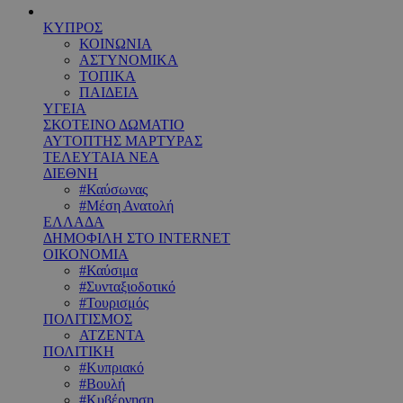
ΚΥΠΡΟΣ
ΚΟΙΝΩΝΙΑ
ΑΣΤΥΝΟΜΙΚΑ
ΤΟΠΙΚΑ
ΠΑΙΔΕΙΑ
ΥΓΕΙΑ
ΣΚΟΤΕΙΝΟ ΔΩΜΑΤΙΟ
ΑΥΤΟΠΤΗΣ ΜΑΡΤΥΡΑΣ
ΤΕΛΕΥΤΑΙΑ ΝΕΑ
ΔΙΕΘΝΗ
#Καύσωνας
#Μέση Ανατολή
ΕΛΛΑΔΑ
ΔΗΜΟΦΙΛΗ ΣΤΟ INTERNET
ΟΙΚΟΝΟΜΙΑ
#Καύσιμα
#Συνταξιοδοτικό
#Τουρισμός
ΠΟΛΙΤΙΣΜΟΣ
ΑΤΖΕΝΤΑ
ΠΟΛΙΤΙΚΗ
#Κυπριακό
#Βουλή
#Κυβέρνηση