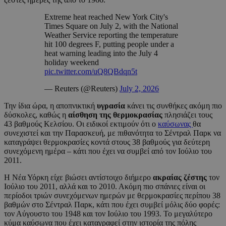
Extreme heat reached New York City's
Times Square on July 2, with the National
Weather Service reporting the temperature
hit 100 degrees F, putting people under a
heat warning leading into the July 4
holiday weekend
pic.twitter.com/uQ8QBdqn5t
— Reuters (@Reuters)
July 2, 2026
Την ίδια ώρα, η αποπνικτική
υγρασία
κάνει τις συνθήκες ακόμη πιο
δύσκολες, καθώς η
αίσθηση της θερμοκρασίας
πλησιάζει τους
43 βαθμούς Κελσίου. Οι ειδικοί εκτιμούν ότι ο
καύσωνας
θα
συνεχιστεί και την Παρασκευή, με πιθανότητα το Σέντραλ Παρκ να
καταγράψει θερμοκρασίες κοντά στους 38 βαθμούς για δεύτερη
συνεχόμενη ημέρα – κάτι που έχει να συμβεί από τον Ιούλιο του
2011.
Η Νέα Υόρκη είχε βιώσει αντίστοιχο διήμερο
ακραίας ζέστης
τον
Ιούλιο του 2011, αλλά και το 2010. Ακόμη πιο σπάνιες είναι οι
περίοδοι τριών συνεχόμενων ημερών με θερμοκρασίες περίπου 38
βαθμών στο Σέντραλ Παρκ, κάτι που έχει συμβεί μόλις δύο φορές:
τον Αύγουστο του 1948 και τον Ιούλιο του 1993. Το μεγαλύτερο
κύμα καύσωνα που έχει καταγραφεί στην ιστορία της πόλης