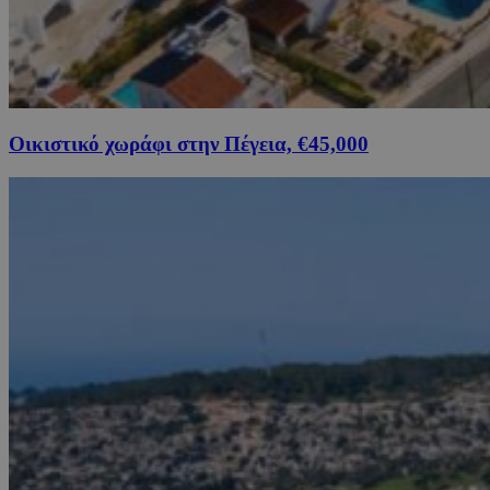
Οικιστικό χωράφι στην Πέγεια, €45,000