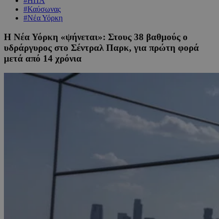
#ΗΠΑ
#Καύσωνας
#Νέα Υόρκη
Η Νέα Υόρκη «ψήνεται»: Στους 38 βαθμούς ο
υδράργυρος στο Σέντραλ Παρκ, για πρώτη φορά
μετά από 14 χρόνια