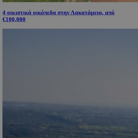
4 οικιστικά οικόπεδα στην Λακατάμεια, από
€100,000