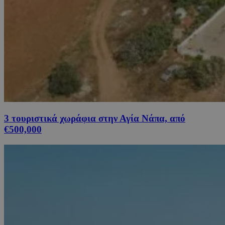
3 τουριστικά χωράφια στην Αγία Νάπα, από
€500,000