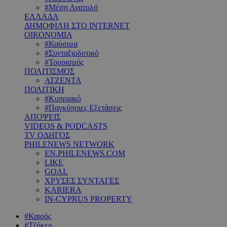
#Μέση Ανατολή
ΕΛΛΑΔΑ
ΔΗΜΟΦΙΛΗ ΣΤΟ INTERNET
ΟΙΚΟΝΟΜΙΑ
#Καύσιμα
#Συνταξιοδοτικό
#Τουρισμός
ΠΟΛΙΤΙΣΜΟΣ
ΑΤΖΕΝΤΑ
ΠΟΛΙΤΙΚΗ
#Κυπριακό
#Παγκύπριες Εξετάσεις
ΑΠΟΨΕΙΣ
VIDEOS & PODCASTS
TV ΟΔΗΓΟΣ
PHILENEWS NETWORK
EN.PHILENEWS.COM
LIKE
GOAL
ΧΡΥΣΕΣ ΣΥΝΤΑΓΕΣ
KARIERA
IN-CYPRUS PROPERTY
#Καιρός
#Τζόκερ