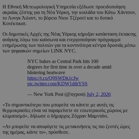
Η Εθνική Μετεωρολογική Υπηρεσία εξέδωσε προειδοποίηση
ακραίας ζέστης για τη Νέα Υόρκη, την κοιλάδα του Κάτω Χάντσον,
το Λονγκ Άιλαντ, το βόρειο Νιου Τζέρσεϊ και το δυτικό
Κονέκτικατ.
Οι δημοτικές Αρχές της Νέας Υόρκης κήρυξαν κατάσταση έκτακτης
ανάγκης λόγω του καύσωνα και ενεργοποίησαν πρόγραμμα
ενημέρωσης των πολιτών για τα κοντινότερα κέντρα δροσιάς μέσω
των ψηφιακών σημείων LINK NYC.
NYC bakes as Central Park hits 100
degrees for first time in over a decade amid
blistering heatwave
https://t.co/Q9SWDk1cJw
pic.twitter.com/KDW1dihYSS
— New York Post (@nypost)
July 2, 2026
«Το σημαντικότερο που μπορείτε να κάνετε με αυτές τις
θερμοκρασίες είναι να παραμείνετε σε εσωτερικούς χώρους με
κλιματισμό», δήλωσε ο δήμαρχος Ζόχραν Μαμντάνι.
«Αν μπορείτε να αποφύγετε τις μετακινήσεις τις πιο ζεστές ώρες
της ημέρας, κάντε το», πρόσθεσε.