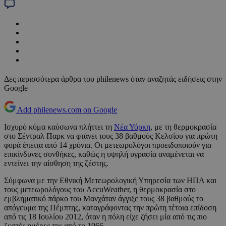
Δες περισσότερα άρθρα του philenews όταν αναζητάς ειδήσεις στην
Google
Add philenews.com on Google
Ισχυρό κύμα καύσωνα πλήττει τη
Νέα Υόρκη
, με τη θερμοκρασία
στο Σέντραλ Παρκ να φτάνει τους 38 βαθμούς Κελσίου για πρώτη
φορά έπειτα από 14 χρόνια. Οι μετεωρολόγοι προειδοποιούν για
επικίνδυνες συνθήκες, καθώς η υψηλή υγρασία αναμένεται να
εντείνει την αίσθηση της ζέστης.
Σύμφωνα με την Εθνική Μετεωρολογική Υπηρεσία των ΗΠΑ και
τους μετεωρολόγους του AccuWeather, η θερμοκρασία στο
εμβληματικό πάρκο του Μανχάταν άγγιξε τους 38 βαθμούς το
απόγευμα της Πέμπτης, καταγράφοντας την πρώτη τέτοια επίδοση
από τις 18 Ιουλίου 2012, όταν η πόλη είχε ζήσει μία από τις πιο
ζεστές ημέρες της από το 1966.