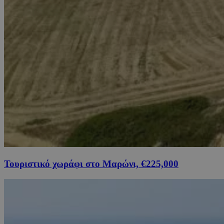
Τουριστικό χωράφι στο Μαρώνι, €225,000