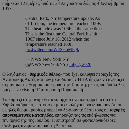
διήρκεσε 12 ημέρες, από τις 24 Αυγούστου έως τις 4 Σεπτεμβρίου
1953.
Central Park, NY temperature update: As
of 1:51pm, the temperature reached 100F.
The heat index was 106F at the same time.
This is the first time Central Park his hit
100F since July 18, 2012 when the
temperature reached 100F.
pic.twitter.com/W4SeioMIQk
— NWS New York NY
(@NWSNewYorkNY)
July 2, 2026
Ο λεγόμενος «
θερμικός θόλος
» που έχει καλύψει περιοχές της
Ανατολικής Ακτής και των μεσοδυτικών ΗΠΑ άρχισε να ανεβάζει
σημαντικά τις θερμοκρασίες από την Τετάρτη, με τις πιο δύσκολες
ημέρες να είναι η Πέμπτη και η Παρασκευή.
Το κύμα ζέστης αναμένεται να αρχίσει να υποχωρεί μέσα στο
Σαββατοκύριακο, ωστόσο οι μετεωρολόγοι προειδοποιούν ότι οι
υψηλές θερμοκρασίες μπορεί να δώσουν τη θέση τους σε
ισχυρές
απογευματινές καταιγίδε
ς, επηρεάζοντας τις εκδηλώσεις για
την αργία της 4ης Ιουλίου. Η επιστροφή σε φυσιολογικότερες
συνθήκες αναμένεται από τη Δευτέρα.