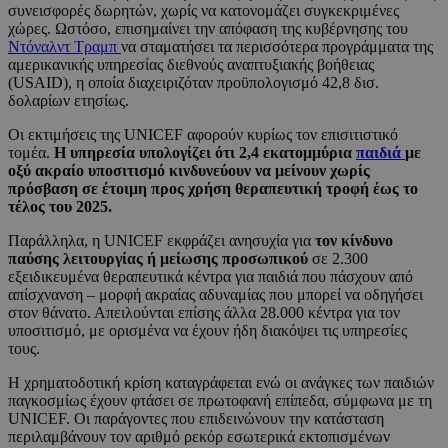
συνεισφορές δωρητών, χωρίς να κατονομάζει συγκεκριμένες
χώρες. Ωστόσο, επισημαίνει την απόφαση της κυβέρνησης του
Ντόναλντ Τραμπ
να σταματήσει τα περισσότερα προγράμματα της
αμερικανικής υπηρεσίας διεθνούς αναπτυξιακής βοήθειας
(USAID), η οποία διαχειριζόταν προϋπολογισμό 42,8 δισ.
δολαρίων ετησίως.
Οι εκτιμήσεις της UNICEF αφορούν κυρίως τον επισιτιστικό
τομέα.
Η υπηρεσία υπολογίζει ότι 2,4 εκατομμύρια
παιδιά
με
οξύ ακραίο υποσιτισμό κινδυνεύουν να μείνουν χωρίς
πρόσβαση σε έτοιμη προς χρήση θεραπευτική τροφή έως το
τέλος του 2025.
Παράλληλα, η UNICEF εκφράζει ανησυχία για
τον κίνδυνο
παύσης λειτουργίας ή μείωσης προσωπικού
σε 2.300
εξειδικευμένα θεραπευτικά κέντρα για παιδιά που πάσχουν από
απίσχνανση – μορφή ακραίας αδυναμίας που μπορεί να οδηγήσει
στον θάνατο. Απειλούνται επίσης άλλα 28.000 κέντρα για τον
υποσιτισμό, με ορισμένα να έχουν ήδη διακόψει τις υπηρεσίες
τους.
Η χρηματοδοτική κρίση καταγράφεται ενώ οι ανάγκες των παιδιών
παγκοσμίως έχουν φτάσει σε πρωτοφανή επίπεδα, σύμφωνα με τη
UNICEF. Οι παράγοντες που επιδεινώνουν την κατάσταση
περιλαμβάνουν τον αριθμό ρεκόρ εσωτερικά εκτοπισμένων