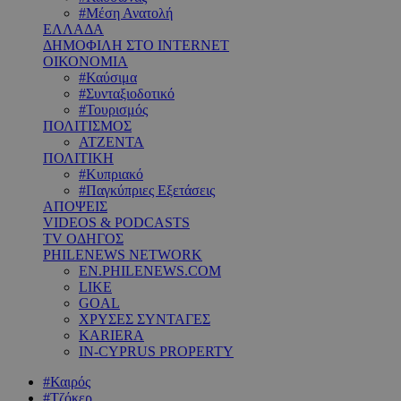
#Μέση Ανατολή
ΕΛΛΑΔΑ
ΔΗΜΟΦΙΛΗ ΣΤΟ INTERNET
ΟΙΚΟΝΟΜΙΑ
#Καύσιμα
#Συνταξιοδοτικό
#Τουρισμός
ΠΟΛΙΤΙΣΜΟΣ
ΑΤΖΕΝΤΑ
ΠΟΛΙΤΙΚΗ
#Κυπριακό
#Παγκύπριες Εξετάσεις
ΑΠΟΨΕΙΣ
VIDEOS & PODCASTS
TV ΟΔΗΓΟΣ
PHILENEWS NETWORK
EN.PHILENEWS.COM
LIKE
GOAL
ΧΡΥΣΕΣ ΣΥΝΤΑΓΕΣ
KARIERA
IN-CYPRUS PROPERTY
#Καιρός
#Τζόκερ