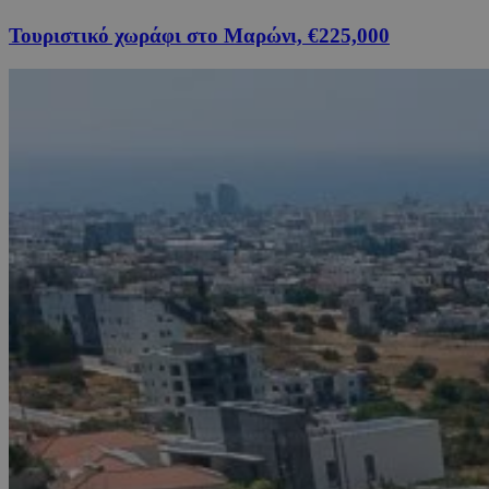
Τουριστικό χωράφι στο Μαρώνι, €225,000