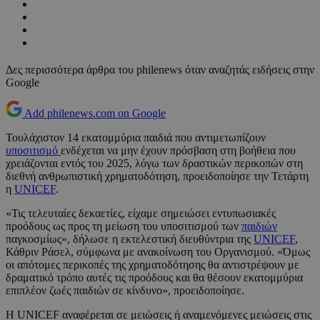
Δες περισσότερα άρθρα του philenews όταν αναζητάς ειδήσεις στην
Google
Add philenews.com on Google
Τουλάχιστον 14 εκατομμύρια παιδιά που αντιμετωπίζουν
υποσιτισμό
ενδέχεται να μην έχουν πρόσβαση στη βοήθεια που
χρειάζονται εντός του 2025, λόγω των δραστικών περικοπών στη
διεθνή ανθρωπιστική χρηματοδότηση, προειδοποίησε την Τετάρτη
η
UNICEF
.
«Τις τελευταίες δεκαετίες, είχαμε σημειώσει εντυπωσιακές
προόδους ως προς τη μείωση του υποσιτισμού των
παιδιών
παγκοσμίως», δήλωσε η εκτελεστική διευθύντρια της
UNICEF
,
Κάθριν Ράσελ, σύμφωνα με ανακοίνωση του Οργανισμού. «Όμως
οι απότομες περικοπές της χρηματοδότησης θα αντιστρέψουν με
δραματικό τρόπο αυτές τις προόδους και θα θέσουν εκατομμύρια
επιπλέον ζωές παιδιών σε κίνδυνο», προειδοποίησε.
Η UNICEF αναφέρεται σε μειώσεις ή αναμενόμενες μειώσεις στις