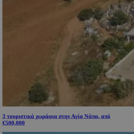
3 τουριστικά χωράφια στην Αγία Νάπα, από
€500,000