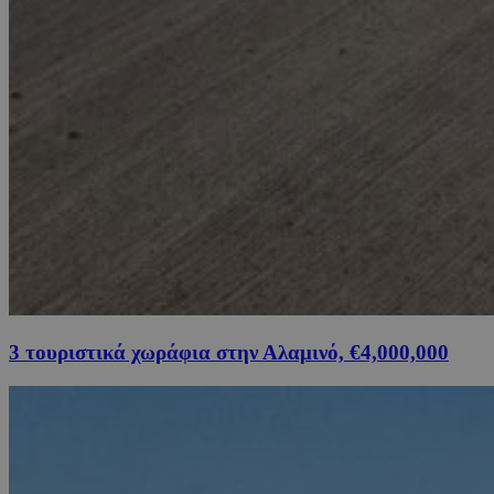
3 τουριστικά χωράφια στην Αλαμινό, €4,000,000