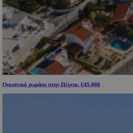
Οικιστικό χωράφι στην Πέγεια, €45,000