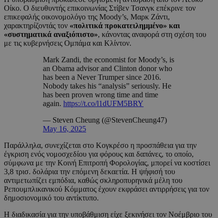
Οίκο. Ο διευθυντής επικοινωνίας Στίβεν Τσανγκ επέκρινε τον
επικεφαλής οικονομολόγο της Moody’s, Μαρκ Ζάντι,
χαρακτηρίζοντάς τον
«πολιτικά προκατειλημμένο» και
«συστηματικά αναξιόπιστο»
, κάνοντας αναφορά στη σχέση του
με τις κυβερνήσεις Ομπάμα και Κλίντον.
Mark Zandi, the economist for Moody’s, is
an Obama advisor and Clinton donor who
has been a Never Trumper since 2016.
Nobody takes his “analysis” seriously. He
has been proven wrong time and time
again.
https://t.co/l1dUFM5BRY
— Steven Cheung (@StevenCheung47)
May 16, 2025
Παράλληλα, συνεχίζεται στο Κογκρέσο η προσπάθεια για την
έγκριση ενός νομοσχεδίου για φόρους και δαπάνες, το οποίο,
σύμφωνα με την Κοινή Επιτροπή Φορολογίας, μπορεί να κοστίσει
3,8 τρισ. δολάρια την επόμενη δεκαετία. Η ψήφισή του
αντιμετωπίζει εμπόδια, καθώς σκληροπυρηνικά μέλη του
Ρεπουμπλικανικού Κόμματος έχουν εκφράσει αντιρρήσεις για τον
δημοσιονομικό του αντίκτυπο.
Η διαδικασία για την υποβάθμιση είχε ξεκινήσει τον Νοέμβριο του