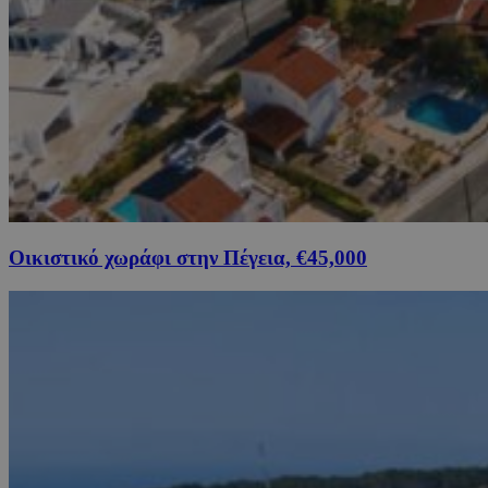
Οικιστικό χωράφι στην Πέγεια, €45,000