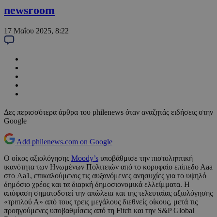
newsroom
17 Μαΐου 2025, 8:22
Δες περισσότερα άρθρα του philenews όταν αναζητάς ειδήσεις στην
Google
Add philenews.com on Google
Ο οίκος αξιολόγησης
Moody’s
υποβάθμισε την πιστοληπτική
ικανότητα των Ηνωμένων Πολιτειών από το κορυφαίο επίπεδο Αaa
στο Aa1, επικαλούμενος τις αυξανόμενες ανησυχίες για το υψηλό
δημόσιο χρέος και τα διαρκή δημοσιονομικά ελλείμματα. Η
απόφαση σηματοδοτεί την απώλεια και της τελευταίας αξιολόγησης
«τριπλού Α» από τους τρεις μεγάλους διεθνείς οίκους, μετά τις
προηγούμενες υποβαθμίσεις από τη Fitch και την S&P Global