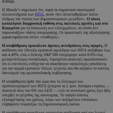
Ratings.
Η Moody’s σημείωσε ότι, παρά τα σημαντικά οικονομικά
πλεονεκτήματα των
ΗΠΑ
, αυτά «δεν αντισταθμίζουν πλέον
πλήρως την πτώση των δημοσιονομικών μεγεθών».
Ο οίκος
καταλόγισε διαχρονική ευθύνη στις πολιτικές ηγεσίες και στο
Κογκρέσο
για τη διόγκωση των ελλειμμάτων, τα οποία δεν
παρουσιάζουν τάσεις υποχώρησης. Οι προοπτικές της αξιολόγησης
χαρακτηρίζονται πλέον «σταθερές».
Η υποβάθμιση προκάλεσε άμεσες αντιδράσεις στις αγορές.
Η
απόδοση του 10ετούς κρατικού ομολόγου των ΗΠΑ αυξήθηκε έως
και 4,49%, ενώ ο δείκτης S&P 500 υποχώρησε κατά 0,6% στις
μεταγενέστερες συναλλαγές. Ορισμένοι αναλυτές προειδοποιούν
ότι οι επενδυτές ενδέχεται να απαιτήσουν υψηλότερες αποδόσεις
για την αγορά κρατικών τίτλων, γεγονός που θα αυξήσει το κόστος
δανεισμού της ομοσπονδιακής κυβέρνησης.
Η υποβάθμιση ήρθε την ώρα που το έλλειμμα του
προϋπολογισμού των ΗΠΑ ξεπερνά τα 2 τρισ. δολάρια ετησίως —
ποσοστό άνω του 6% του ΑΕΠ — ενώ το συνολικό χρέος έχει ήδη
υπερβεί το μέγεθος της οικονομίας. Το υψηλό κόστος
εξυπηρέτησης του χρέους, λόγω των αυξημένων επιτοκίων,
επιβαρύνει περαιτέρω τη δημοσιονομική εικόνα.
Η υποβάθμιση προκάλεσε οργισμένη αντίδραση από τον Λευκό