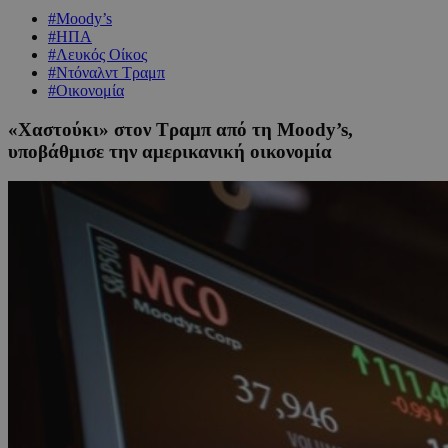
#Moody’s
#ΗΠΑ
#Λευκός Οίκος
#Ντόναλντ Τραμπ
#Οικονομία
«Χαστούκι» στον Τραμπ από τη Moody’s,
υποβάθμισε την αμερικανική οικονομία