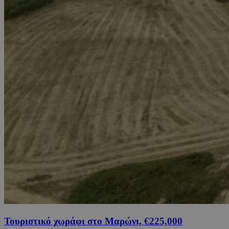
Τουριστικό χωράφι στο Μαρώνι, €225,000