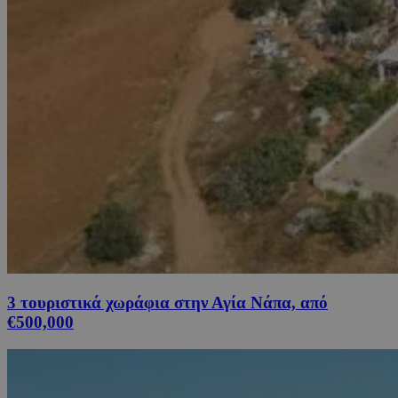
3 τουριστικά χωράφια στην Αγία Νάπα, από
€500,000