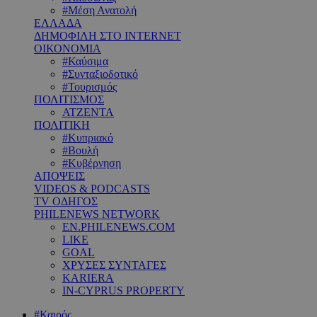
#Μέση Ανατολή
ΕΛΛΑΔΑ
ΔΗΜΟΦΙΛΗ ΣΤΟ INTERNET
ΟΙΚΟΝΟΜΙΑ
#Καύσιμα
#Συνταξιοδοτικό
#Τουρισμός
ΠΟΛΙΤΙΣΜΟΣ
ΑΤΖΕΝΤΑ
ΠΟΛΙΤΙΚΗ
#Κυπριακό
#Βουλή
#Κυβέρνηση
ΑΠΟΨΕΙΣ
VIDEOS & PODCASTS
TV ΟΔΗΓΟΣ
PHILENEWS NETWORK
EN.PHILENEWS.COM
LIKE
GOAL
ΧΡΥΣΕΣ ΣΥΝΤΑΓΕΣ
KARIERA
IN-CYPRUS PROPERTY
#Καιρός