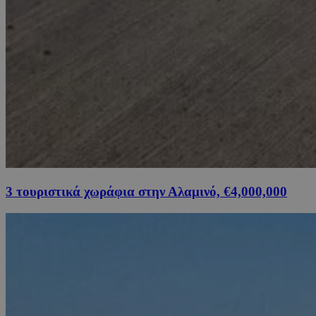
3 τουριστικά χωράφια στην Αλαμινό, €4,000,000