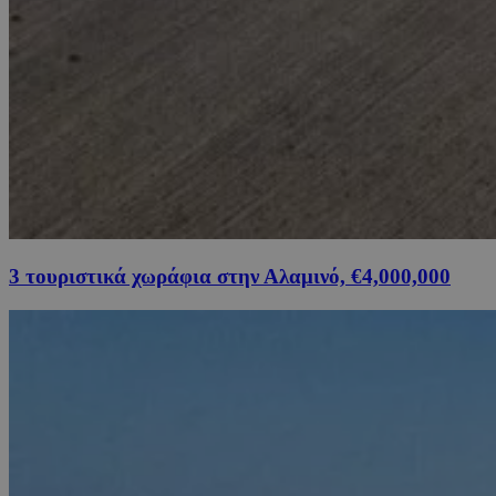
3 τουριστικά χωράφια στην Αλαμινό, €4,000,000