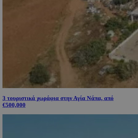
3 τουριστικά χωράφια στην Αγία Νάπα, από
€500,000