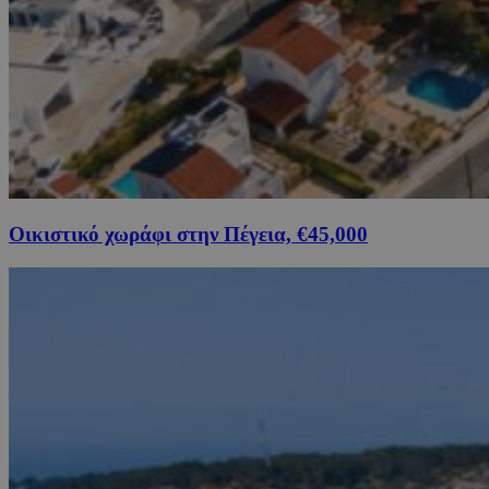
Οικιστικό χωράφι στην Πέγεια, €45,000