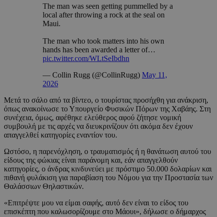
The man was seen getting pummelled by a
local after throwing a rock at the seal on
Maui.
The man who took matters into his own
hands has been awarded a letter of…
pic.twitter.com/WLtSeIbdhn
— Collin Rugg (@CollinRugg)
May 11,
2026
Μετά το σάλο από τα βίντεο, ο τουρίστας προσήχθη για ανάκριση,
όπως ανακοίνωσε το Υπουργείο Φυσικών Πόρων της Χαβάης. Στη
συνέχεια, όμως, αφέθηκε ελεύθερος αφού ζήτησε νομική
συμβουλή με τις αρχές να διευκρινίζουν ότι ακόμα δεν έχουν
απαγγελθεί κατηγορίες εναντίον του.
Ωστόσο, η παρενόχληση, ο τραυματισμός ή η θανάτωση αυτού του
είδους της φώκιας είναι παράνομη και, εάν απαγγελθούν
κατηγορίες, ο άνδρας κινδυνεύει με πρόστιμο 50.000 δολαρίων και
πιθανή φυλάκιση για παραβίαση του Νόμου για την Προστασία των
Θαλάσσιων Θηλαστικών.
«Επιτρέψτε μου να είμαι σαφής, αυτό δεν είναι το είδος του
επισκέπτη που καλωσορίζουμε στο Μάουι», δήλωσε ο δήμαρχος