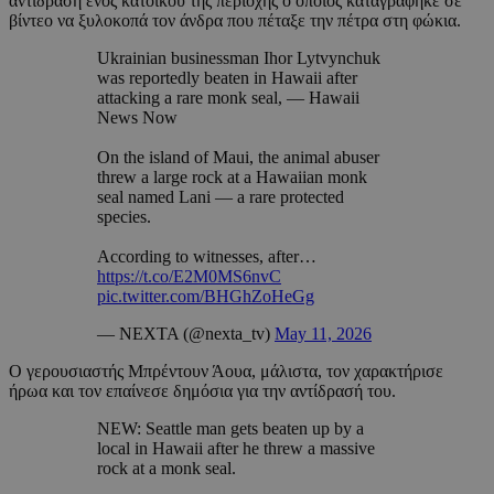
αντίδραση ενός κατοίκου της περιοχής ο οποίος καταγράφηκε σε
βίντεο να ξυλοκοπά τον άνδρα που πέταξε την πέτρα στη φώκια.
Ukrainian businessman Ihor Lytvynchuk
was reportedly beaten in Hawaii after
attacking a rare monk seal, — Hawaii
News Now
On the island of Maui, the animal abuser
threw a large rock at a Hawaiian monk
seal named Lani — a rare protected
species.
According to witnesses, after…
https://t.co/E2M0MS6nvC
pic.twitter.com/BHGhZoHeGg
— NEXTA (@nexta_tv)
May 11, 2026
Ο γερουσιαστής Μπρέντουν Άουα, μάλιστα, τον χαρακτήρισε
ήρωα και τον επαίνεσε δημόσια για την αντίδρασή του.
NEW: Seattle man gets beaten up by a
local in Hawaii after he threw a massive
rock at a monk seal.