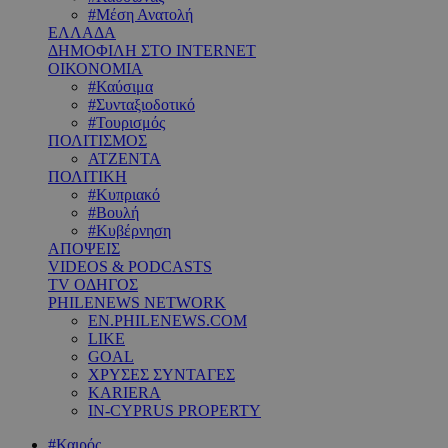
#Μέση Ανατολή
ΕΛΛΑΔΑ
ΔΗΜΟΦΙΛΗ ΣΤΟ INTERNET
ΟΙΚΟΝΟΜΙΑ
#Καύσιμα
#Συνταξιοδοτικό
#Τουρισμός
ΠΟΛΙΤΙΣΜΟΣ
ΑΤΖΕΝΤΑ
ΠΟΛΙΤΙΚΗ
#Κυπριακό
#Βουλή
#Κυβέρνηση
ΑΠΟΨΕΙΣ
VIDEOS & PODCASTS
TV ΟΔΗΓΟΣ
PHILENEWS NETWORK
EN.PHILENEWS.COM
LIKE
GOAL
ΧΡΥΣΕΣ ΣΥΝΤΑΓΕΣ
KARIERA
IN-CYPRUS PROPERTY
#Καιρός