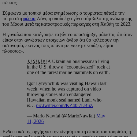
φώκιας.
Σύμφωνα με τοπικά μέσα ενημέρωσης ο τουρίστας πέταξε την
πέτρα στη
φώκια
Λάνι, η οποία έχει γίνει σύμβολο της ανάκαμψης
του Μάουι μετά τις καταστροφικές πυρκαγιές στη Χαβάη το 2023.
Η γυναίκα που κατέγραψε το βίντεο υποστήριξε, μάλιστα, ότι όταν
είπαν στον αγνώστων στοιχείων άνδρα ότι θα καλέσουν την
αστυνομία, εκείνος τους απάντησε «δεν με νοιάζει, είμαι
πλούσιος».
🇺🇸🇺🇦 A Ukrainian businessman living
in the U.S. threw a “coconut-sized” rock at
one of the rarest marine mammals on earth.
Igor Lytvynchuk was visiting Hawaii last
week, when he was captured on video
throwing stones at an endangered
Hawaiian monk seal named Lani, who
is…
pic.twitter.com/KZ40l7LBuZ
— Mario Nawfal (@MarioNawfal)
May
11, 2026
Ενδεικτικό της οργής για την κίνηση και τη στάση του τουρίστα, η