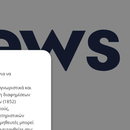
για να
αγνωριστικά και
ση διαφημίσεων
 (1852)
πούς,
κτηριστικών
ομηθευτές μπορεί
ντιταχθείτε στις