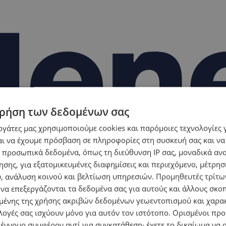
ρήση των δεδομένων σας
εργάτες μας χρησιμοποιούμε cookies και παρόμοιες τεχνολογίες 
ι να έχουμε πρόσβαση σε πληροφορίες στη συσκευή σας και να
 προσωπικά δεδομένα, όπως τη διεύθυνση IP σας, μοναδικά αν
σης, για εξατομικευμένες διαφημίσεις και περιεχόμενο, μέτρη
υ, ανάλυση κοινού και βελτίωση υπηρεσιών.
Προμηθευτές τρίτων
 να επεξεργάζονται τα δεδομένα σας για αυτούς και άλλους σκο
ένης της χρήσης ακριβών δεδομένων γεωεντοπισμού και χαρα
λογές σας ισχύουν μόνο για αυτόν τον ιστότοπο. Ορισμένοι πρ
 έννομο συμφέρον αντί για συγκατάθεση· έχετε το δικαίωμα να α