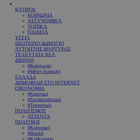
ΚΥΠΡΟΣ
ΚΟΙΝΩΝΙΑ
ΑΣΤΥΝΟΜΙΚΑ
ΤΟΠΙΚΑ
ΠΑΙΔΕΙΑ
ΥΓΕΙΑ
ΣΚΟΤΕΙΝΟ ΔΩΜΑΤΙΟ
ΑΥΤΟΠΤΗΣ ΜΑΡΤΥΡΑΣ
ΤΕΛΕΥΤΑΙΑ ΝΕΑ
ΔΙΕΘΝΗ
#Καύσωνας
#Μέση Ανατολή
ΕΛΛΑΔΑ
ΔΗΜΟΦΙΛΗ ΣΤΟ INTERNET
ΟΙΚΟΝΟΜΙΑ
#Καύσιμα
#Συνταξιοδοτικό
#Τουρισμός
ΠΟΛΙΤΙΣΜΟΣ
ΑΤΖΕΝΤΑ
ΠΟΛΙΤΙΚΗ
#Κυπριακό
#Βουλή
#Κυβέρνηση