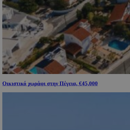
Οικιστικό χωράφι στην Πέγεια, €45,000