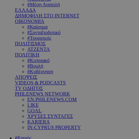
#Μέση Ανατολή
ΕΛΛΑΔΑ
ΔΗΜΟΦΙΛΗ ΣΤΟ INTERNET
ΟΙΚΟΝΟΜΙΑ
#Καύσιμα
#Συνταξιοδοτικό
#Τουρισμός
ΠΟΛΙΤΙΣΜΟΣ
ΑΤΖΕΝΤΑ
ΠΟΛΙΤΙΚΗ
#Κυπριακό
#Βουλή
#Κυβέρνηση
ΑΠΟΨΕΙΣ
VIDEOS & PODCASTS
TV ΟΔΗΓΟΣ
PHILENEWS NETWORK
EN.PHILENEWS.COM
LIKE
GOAL
ΧΡΥΣΕΣ ΣΥΝΤΑΓΕΣ
KARIERA
IN-CYPRUS PROPERTY
#Καιρός