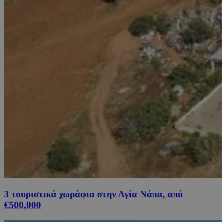
3 τουριστικά χωράφια στην Αγία Νάπα, από
€500,000