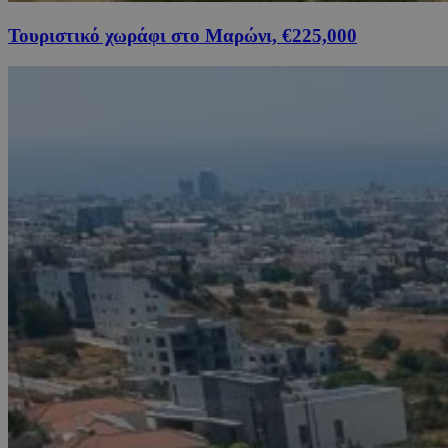
Τουριστικό χωράφι στο Μαρώνι, €225,000