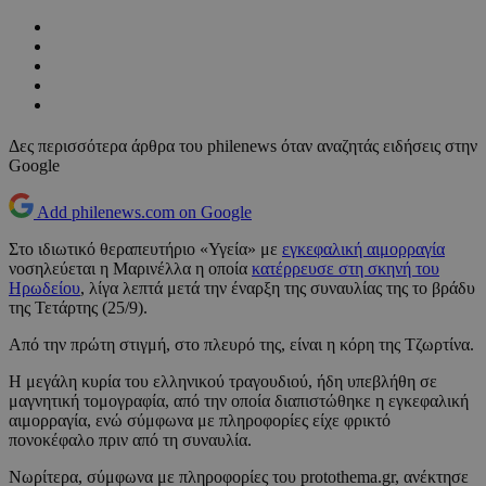
Δες περισσότερα άρθρα του philenews όταν αναζητάς ειδήσεις στην
Google
Add philenews.com on Google
Στο ιδιωτικό θεραπευτήριο «Υγεία» με
εγκεφαλική αιμορραγία
νοσηλεύεται η Μαρινέλλα η οποία
κατέρρευσε στη σκηνή του
Ηρωδείου
, λίγα λεπτά μετά την έναρξη της συναυλίας της το βράδυ
της Τετάρτης (25/9).
Από την πρώτη στιγμή, στο πλευρό της, είναι η κόρη της Τζωρτίνα.
Η μεγάλη κυρία του ελληνικού τραγουδιού, ήδη υπεβλήθη σε
μαγνητική τομογραφία, από την οποία διαπιστώθηκε η εγκεφαλική
αιμορραγία, ενώ σύμφωνα με πληροφορίες είχε φρικτό
πονοκέφαλο πριν από τη συναυλία.
Νωρίτερα, σύμφωνα με πληροφορίες του protothema.gr, ανέκτησε