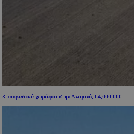
3 τουριστικά χωράφια στην Αλαμινό, €4,000,000