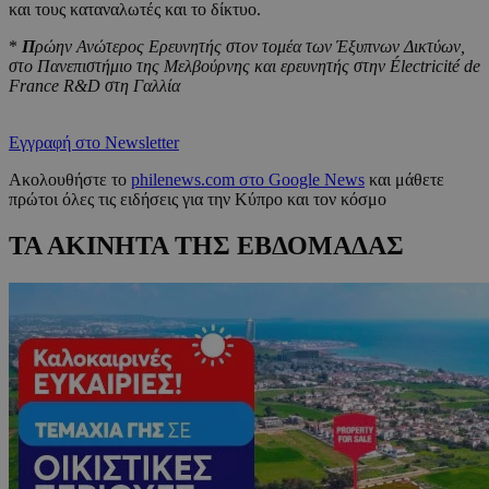
και τους καταναλωτές και το δίκτυο.
*
Π
ρώην Ανώτερος Ερευνητής στον τομέα των Έξυπνων Δικτύων,
στο Πανεπιστήμιο της Μελβούρνης και ερευνητής στην
Électricité de
France R&D
στη Γαλλία
Εγγραφή στο Newsletter
Ακολουθήστε το
philenews.com στο Google News
και μάθετε
πρώτοι όλες τις ειδήσεις για την Κύπρο και τον κόσμο
ΤΑ ΑΚΙΝΗΤΑ ΤΗΣ ΕΒΔΟΜΑΔΑΣ