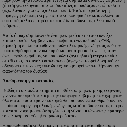
παράγουν την περισσότερη ενέργεια συμπίπτει συνήθως με χαμηλή
ζήτηση για ενέργεια, όταν οι ιδιοκτήτες απουσιάζουν από το σπίτι
(π.χ., λόγω εργασίας, σχολείου, κλπ.). Έτσι, η περισσότερη
παραγωγή ηλιακής ενέργειας στα νοικοκυριά δεν καταναλώνεται
από αυτά, αλλά επιστρέφεται στο δίκτυο διανομής ηλεκτρικού
ρεύματος.
Αυτό, όμως, συμβαίνει σε ένα ηλεκτρικό δίκτυο που δεν έχει
κατασκευαστεί λαμβάνοντας υπόψη τις εγκαταστάσεις Φ/Β,
δηλαδή τη διπλή κατεύθυνση ροών ηλεκτρικής ενέργειας από τον
υποσταθμό προς τα νοικοκυριά και αντίστροφα. Συνεπώς, όταν
ένας μεγάλος αριθμός νοικοκυριών εξάγει ηλιακή ενέργεια πίσω
στο δίκτυο, το σύνολο αυτών των εξαγωγών μπορεί δυνητικά να
οδηγήσει σε τεχνικές επιπτώσεις, που μπορεί να απειλήσουν την
ακεραιότητα του δικτύου.
Αποθήκευση για κατοικίες
Καθώς τα οικιακά συστήματα αποθήκευσης ηλεκτρικής ενέργειας
γίνονται πιο προσιτά και με την εισαγωγή κυβερνητικών χορηγιών
όλο και περισσότερα νοικοκυριά θα μπορούν να αποθηκεύουν την
περίσσια παραγωγή ηλιακής ενέργειας κατά τη διάρκεια της ημέρας
και να τη χρησιμοποιούν αργότερα τη νύχτα, μειώνοντας περαιτέρω
τους λογαριασμούς ηλεκτρικού ρεύματος.
Η προκαθορισμένη λειτουργία των συστημάτων αποθήκευσης