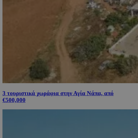
3 τουριστικά χωράφια στην Αγία Νάπα, από
€500,000