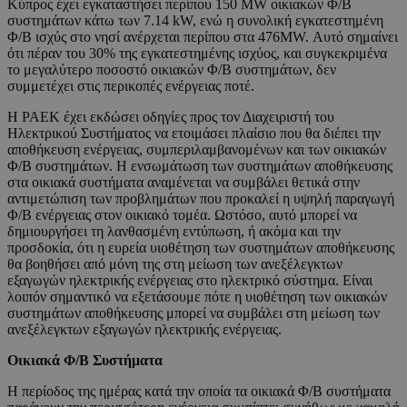
Κύπρος έχει εγκαταστήσει περίπου 150 MW οικιακών Φ/Β
συστημάτων κάτω των 7.14 kW, ενώ η συνολική εγκατεστημένη
Φ/Β ισχύς στο νησί ανέρχεται περίπου στα 476MW. Αυτό σημαίνει
ότι πέραν του 30% της εγκατεστημένης ισχύος, και συγκεκριμένα
το μεγαλύτερο ποσοστό οικιακών Φ/Β συστημάτων, δεν
συμμετέχει στις περικοπές ενέργειας ποτέ.
Η ΡΑΕΚ έχει εκδώσει οδηγίες προς τον Διαχειριστή του
Ηλεκτρικού Συστήματος να ετοιμάσει πλαίσιο που θα διέπει την
αποθήκευση ενέργειας, συμπεριλαμβανομένων και των οικιακών
Φ/Β συστημάτων. Η ενσωμάτωση των συστημάτων αποθήκευσης
στα οικιακά συστήματα αναμένεται να συμβάλει θετικά στην
αντιμετώπιση των προβλημάτων που προκαλεί η υψηλή παραγωγή
Φ/Β ενέργειας στον οικιακό τομέα. Ωστόσο, αυτό μπορεί να
δημιουργήσει τη λανθασμένη εντύπωση, ή ακόμα και την
προσδοκία, ότι η ευρεία υιοθέτηση των συστημάτων αποθήκευσης
θα βοηθήσει από μόνη της στη μείωση των ανεξέλεγκτων
εξαγωγών ηλεκτρικής ενέργειας στο ηλεκτρικό σύστημα. Είναι
λοιπόν σημαντικό να εξετάσουμε πότε η υιοθέτηση των οικιακών
συστημάτων αποθήκευσης μπορεί να συμβάλει στη μείωση των
ανεξέλεγκτων εξαγωγών ηλεκτρικής ενέργειας.
Οικιακά Φ/Β Συστήματα
Η περίοδος της ημέρας κατά την οποία τα οικιακά Φ/Β συστήματα