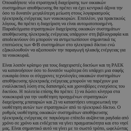
Οποιαδήποτε νέα στρατηγική διαχείρισης των οικιακών
συστημάτων αποθήκευσης θα πρέπει να έχει κεντρικό άξονα την
όσο το δυνατόν μεγαλύτερη μείωση στους λογαριασμούς
ηλεκτρικής ενέργειας των νοικοκυριών. Επιπλέον, για πρακτικούς
λόγους, θα πρέπει η διαχείριση να είναι αυτοματοποιημένη.
Παραδείγματα στρατηγικών διαχείρισης οικιακών συστημάτων
αποθήκευσης ηλεκτρικής ενέργειας υπάρχουν στη βιβλιογραφία και
αποδεικνύουν ότι μπορούν να αντιμετωπίσουν σημαντικά τις
επιπτώσεις των Φ/Β συστημάτων στο ηλεκτρικό δίκτυο ενώ
εξακολουθούν να αξιοποιούν την παραγωγή ηλιακής ενέργειας για
τα νοικοκυριά.
Είναι λοιπόν κρίσιμο για τους διαχειριστές δικτύων και τη ΡΑΕΚ
να κατανοήσουν όσο το δυνατόν νωρίτερα ότι υπάρχει μια σαφής
ευκαιρία όπου οι σύγχρονες τεχνολογίες οικιακών συστημάτων
αποθήκευσης ηλεκτρικής ενέργειας μπορούν να παρέχουν μια
εναλλακτική λύση στις δαπανηρές και χρονοβόρες ενισχύσεις του
δικτύου. Η πολιτεία επίσης θα πρέπει: 1) να δώσει κίνητρα στα
νοικοκυριά για την υιοθέτηση προηγμένων στρατηγικών
διαχείρισης μπαταριών και 2) να καταστήσει υποχρεωτική την
υιοθέτηση αυτών των στρατηγικών από το ηλεκτρικό δίκτυο. Ο
ρυθμός υιοθέτησης οικιακών συστημάτων αποθήκευσης
ηλεκτρικής ενέργειας σε παγκόσμιο επίπεδο αυξάνεται ραγδαία από
χρόνο σε χρόνο και ενδέχεται να γίνει πραγματικότητα και στο νησί
μας. Είναι σημαντικό αυτό να γίνει με το σωστό τρόπο, ωφελώντας