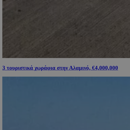
3 τουριστικά χωράφια στην Αλαμινό, €4,000,000