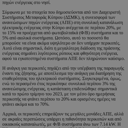
πηγών ενέργειας στο νησί.
Σύμφωνα με τα στοιχεία που δημοσιεύονται από τον Διαχειριστή
Συστήματος Μεταφοράς Κύπρου (ΔΣΜΚ), η συνεισφορά των
ανανεώσιμων πηγών ενέργειας (ΑΠΕ) στη συνολική κατανάλωση
ηλεκτρικής ενέργειας στην Κύπρο ανέρχεται σε περίπου 20%, με
το 15% να προέρχεται από φωτοβολταϊκά (Φ/Β) συστήματα και το
5% από αιολικά συστήματα. Ωστόσο, αυτό το ποσοστό θα
μπορούσε να είναι ακόμα υψηλότερο αν δεν υπήρχαν περικοπές.
Αυτό είναι σημαντικό, διότι η μεγαλύτερη διάδοση της πράσινης
ενέργειας σημαίνει λιγότερους ρύπους και φθηνότερη ενέργεια,
αφού τα εγκατεστημένα συστήματα ΑΠΕ δεν πληρώνουν καύσιμο.
Η ανάγκη για περικοπές πηγάζει από την υπέρβαση της παραγωγής
έναντι της ζήτησης, με αποτέλεσμα την ανάγκη για διατήρηση της
σταθερότητας του ηλεκτρικού συστήματος. Συγκεκριμένα, όμως,
ενώ το περασμένο έτος περικόπηκε συνολικά περίπου 3% της
ανανεώσιμης ενέργειας, η κατάσταση επιδεινώθηκε σημαντικά
κατά το πρώτο τρίμηνο του 2023, με τον μέσο όρο ημερήσιας
περικοπής να φτάνει περίπου το 20% και ορισμένες ημέρες να
φτάνει ακόμα και το 70%.
Αρχικά, οι περικοπές επηρεάζουν τις μεγάλες μονάδες ΑΠΕ, αλλά
σε ακραίες περιπτώσεις υπάρχει η πιθανότητα περικοπών και από
οικιακούς καταναλωτές, με Φ/Β συστήματα άνω των 7.14 kW. Η