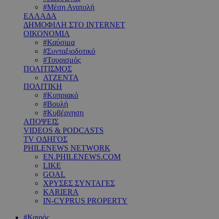
#Μέση Ανατολή
ΕΛΛΑΔΑ
ΔΗΜΟΦΙΛΗ ΣΤΟ INTERNET
ΟΙΚΟΝΟΜΙΑ
#Καύσιμα
#Συνταξιοδοτικό
#Τουρισμός
ΠΟΛΙΤΙΣΜΟΣ
ΑΤΖΕΝΤΑ
ΠΟΛΙΤΙΚΗ
#Κυπριακό
#Βουλή
#Κυβέρνηση
ΑΠΟΨΕΙΣ
VIDEOS & PODCASTS
TV ΟΔΗΓΟΣ
PHILENEWS NETWORK
EN.PHILENEWS.COM
LIKE
GOAL
ΧΡΥΣΕΣ ΣΥΝΤΑΓΕΣ
KARIERA
IN-CYPRUS PROPERTY
#Καιρός