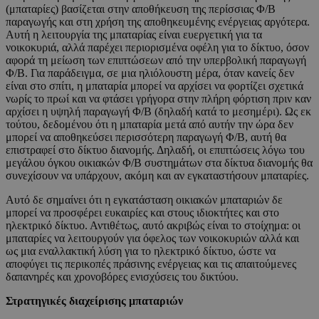
(μπαταρίες) βασίζεται στην αποθήκευση της περίσσιας Φ/Β
παραγωγής και στη χρήση της αποθηκευμένης ενέργειας αργότερα.
Αυτή η λειτουργία της μπαταρίας είναι ευεργετική για τα
νοικοκυριά, αλλά παρέχει περιορισμένα οφέλη για το δίκτυο, όσον
αφορά τη μείωση των επιπτώσεων από την υπερβολική παραγωγή
Φ/Β. Για παράδειγμα, σε μια ηλιόλουστη μέρα, όταν κανείς δεν
είναι στο σπίτι, η μπαταρία μπορεί να αρχίσει να φορτίζει σχετικά
νωρίς το πρωί και να φτάσει γρήγορα στην πλήρη φόρτιση πριν καν
αρχίσει η υψηλή παραγωγή Φ/Β (δηλαδή κατά το μεσημέρι). Ως εκ
τούτου, δεδομένου ότι η μπαταρία μετά από αυτήν την ώρα δεν
μπορεί να αποθηκεύσει περισσότερη παραγωγή Φ/Β, αυτή θα
επιστραφεί στο δίκτυο διανομής. Δηλαδή, οι επιπτώσεις λόγω του
μεγάλου όγκου οικιακών Φ/Β συστημάτων στα δίκτυα διανομής θα
συνεχίσουν να υπάρχουν, ακόμη και αν εγκαταστήσουν μπαταρίες.
Αυτό δε σημαίνει ότι η εγκατάσταση οικιακών μπαταριών δε
μπορεί να προσφέρει ευκαιρίες και στους ιδιοκτήτες και στο
ηλεκτρικό δίκτυο. Αντιθέτως, αυτό ακριβώς είναι το στοίχημα: οι
μπαταρίες να λειτουργούν για όφελος των νοικοκυριών αλλά και
ως μια εναλλακτική λύση για το ηλεκτρικό δίκτυο, ώστε να
αποφύγει τις περικοπές πράσινης ενέργειας και τις απαιτούμενες
δαπανηρές και χρονοβόρες ενισχύσεις του δικτύου.
Στρατηγικές διαχείρισης μπαταριών