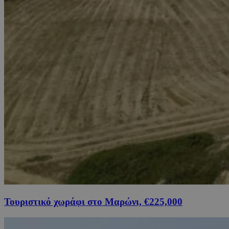
Τουριστικό χωράφι στο Μαρώνι, €225,000