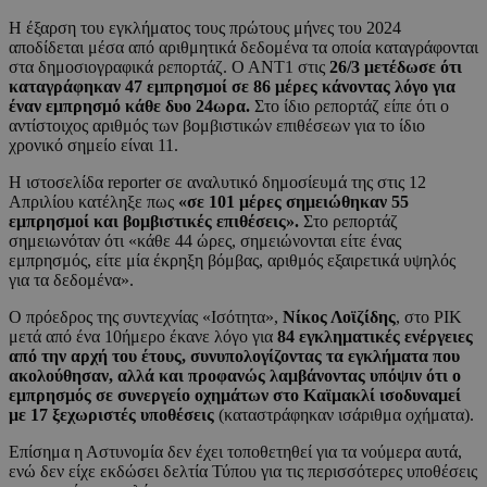
Η έξαρση του εγκλήματος τους πρώτους μήνες του 2024
αποδίδεται μέσα από αριθμητικά δεδομένα τα οποία καταγράφονται
στα δημοσιογραφικά ρεπορτάζ. Ο ΑΝΤ1 στις
26/3 μετέδωσε ότι
καταγράφηκαν 47 εμπρησμοί σε 86 μέρες κάνοντας λόγο για
έναν εμπρησμό κάθε δυο 24ωρα.
Στο ίδιο ρεπορτάζ είπε ότι ο
αντίστοιχος αριθμός των βομβιστικών επιθέσεων για το ίδιο
χρονικό σημείο είναι 11.
Η ιστοσελίδα reporter σε αναλυτικό δημοσίευμά της στις 12
Απριλίου κατέληξε πως
«σε 101 μέρες σημειώθηκαν 55
εμπρησμοί και βομβιστικές επιθέσεις».
Στο ρεπορτάζ
σημειωνόταν ότι «κάθε 44 ώρες, σημειώνονται είτε ένας
εμπρησμός, είτε μία έκρηξη βόμβας, αριθμός εξαιρετικά υψηλός
για τα δεδομένα».
Ο πρόεδρος της συντεχνίας «Ισότητα»,
Νίκος Λοϊζίδης
, στο ΡΙΚ
μετά από ένα 10ήμερο έκανε λόγο για
84 εγκληματικές ενέργειες
από την αρχή του έτους, συνυπολογίζοντας τα εγκλήματα που
ακολούθησαν, αλλά και προφανώς λαμβάνοντας υπόψιν ότι ο
εμπρησμός σε συνεργείο οχημάτων στο Καϊμακλί ισοδυναμεί
με 17 ξεχωριστές υποθέσεις
(καταστράφηκαν ισάριθμα οχήματα).
Επίσημα η Αστυνομία δεν έχει τοποθετηθεί για τα νούμερα αυτά,
ενώ δεν είχε εκδώσει δελτία Τύπου για τις περισσότερες υποθέσεις