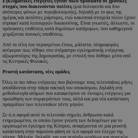
Εγκληματικές ενέργειες έγιναν πολύ πρόσφατα σε χρονικές
στιγμές που διακινούνται πολίτες
(μια δολοφονία και δυο
απόπειρες φόνων με πυροβολισμούς), δηλαδή με το φως της
ημέρας και αυτόπτες μάρτυρες, ενώ κακοποιά στοιχεία πλέον έχουν
στραφεί κατά λειτουργών δικαιοσύνης. Είναι γνωστές, άλλωστε, οι
πρόσφατες επιθέσεις κατά δημόσιων κατήγορων, που καθημερινά
χειρίζονται ποινικές υποθέσεις.
Από τα τέλη του περασμένου έτους, μάλιστα, πληροφορίες
ανέφεραν πως τέθηκε στο στόχαστρο εγκληματικής ενέργειας
αξιωματούχος της Δημοκρατίας, με εντολή που δόθηκε μέσα από
τις Κεντρικές Φυλακές.
Ρευστή κατάσταση, νέες ομάδες
Όλες οι πιο πάνω ενέργειες που βιώνουμε τους τελευταίους μήνες
αποδίδονται στην πάγια τακτική του υποκόσμου, δηλαδή στη
μεθοδολογία ατόμων που καταφεύγουν σε έκνομες ενέργειες για
προώθηση των συμφερόντων τους, αλλά και μια νέα κατάσταση
πραγμάτων των τελευταίων πέντε μηνών.
Σε ό,τι αφορά αυτό το τελευταίο σημείο, άνθρωποι καλά
ενημερωμένοι, οι οποίοι έχουν γνώση των δεδομένων για το
οργανωμένο έγκλημα της Κύπρου, αναφέρονται σε μια ρευστή
κατάσταση στην παρούσα φάση σε ό,τι αφορά τον έλεγχο της
νύχτας. Μιλούν, δηλαδή, για μια περίοδο μεγάλων και συνεχών