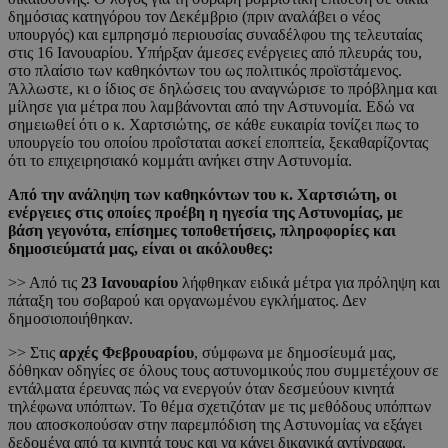
δημόσιας κατηγόρου τον Δεκέμβριο (πριν αναλάβει ο νέος
υπουργός) και εμπρησμό περιουσίας συναδέλφου της τελευταίας
στις 16 Ιανουαρίου. Υπήρξαν άμεσες ενέργειες από πλευράς του,
στο πλαίσιο των καθηκόντων του ως πολιτικός προϊστάμενος.
Άλλωστε, κι ο ίδιος σε δηλώσεις του αναγνώρισε το πρόβλημα και
μίλησε για μέτρα που λαμβάνονται από την Αστυνομία. Εδώ να
σημειωθεί ότι ο κ. Χαρτσιώτης, σε κάθε ευκαιρία τονίζει πως το
υπουργείο του οποίου προΐσταται ασκεί εποπτεία, ξεκαθαρίζοντας
ότι το επιχειρησιακό κομμάτι ανήκει στην Αστυνομία.
Από την ανάληψη των καθηκόντων του κ. Χαρτσιώτη, οι
ενέργειες στις οποίες προέβη η ηγεσία της Αστυνομίας, με
βάση γεγονότα, επίσημες τοποθετήσεις, πληροφορίες και
δημοσιεύματά μας, είναι οι ακόλουθες:
>> Από τις
23 Ιανουαρίου
λήφθηκαν ειδικά μέτρα για πρόληψη και
πάταξη του σοβαρού και οργανωμένου εγκλήματος. Δεν
δημοσιοποιήθηκαν.
>> Στις
αρχές Φεβρουαρίου
, σύμφωνα με δημοσίευμά μας,
δόθηκαν οδηγίες σε όλους τους αστυνομικούς που συμμετέχουν σε
εντάλματα έρευνας πώς να ενεργούν όταν δεσμεύουν κινητά
τηλέφωνα υπόπτων. Το θέμα σχετιζόταν με τις μεθόδους υπόπτων
που αποσκοπούσαν στην παρεμπόδιση της Αστυνομίας να εξάγει
δεδομένα από τα κινητά τους και να κάνει δικανικά αντίγραφα.