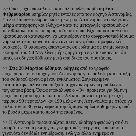
>> Όπως είχε αποκαλύψει και πάλι ο «Φ»,
περί τα μέσα
Φεβρουαρίου
υπήρξαν ρητές εντολές από τον αρχηγό Αστυνομίας,
Στέλιο Παπαθεοδώρου, ώστε μέλη της Αστυνομίας να αυξήσουν
μέτρα επιτήρησης και ελέγχων κατά τις μεταγωγές κρατουμένων
των Φυλακών από και προς τα Δικαστήρια. Είχε παρατηρηθεί ότι
κρατούμενοι κατάφερναν να μεταφέρουν στο σωφρονιστικό ίδρυμα
ναρκωτικά και απαγορευμένα αντικείμενα, όπως τηλεφωνικές
συσκευές. Ο υπουργός απαντώντας σε ερώτημα σε ενημερωτική
εκπομπή του ΣΙΓΜΑ λίγες μέρες αργότερα είχε διευκρινίσει ότι
αυτές οι οδηγίες δόθηκαν μετά από δικές του συστάσεις.
>>
Στις 20 Μαρτίου δόθηκαν οδηγίες
από το γραφείο
επιχειρήσεων του αρχηγείου Αστυνομίας για πρόληψη και πάταξη
του σοβαρού οργανωμένου εγκλήματος. Συγκεκριμένα,
καταρτίστηκε πλάνο για αύξηση μηχανοκίνητων περιπόλων σε
παγκύπρια βάση. Όπως αποκάλυψε ο «Φ», πρόκειται για δίμηνη
επιχείρηση που άρχισε από τις 22/3 και προνοεί τη συμμετοχή
περίπου 90 περιπόλων και 190 μελών της Αστυνομίας με στόχο να
καλύπτονται 36 γεωγραφικοί τομείς παγκυπρίως καθημερινά, από
το βράδυ μέχρι και το πρωί της επομένης.
>> Η Αστυνομία παρουσιάζεται πλέον ιδιαίτερα φειδωλή σε ό,τι
αφορά την ενημέρωση για εγκληματικές ενέργειες. Για κάποια
γεγονότα δεν έδιδε ενημέρωση, ενώ για άλλα ενημέρωνε