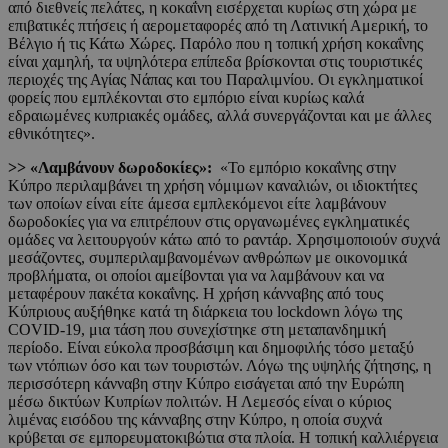
από διεθνείς πελάτες, η κοκαΐνη εισέρχεται κυρίως στη χώρα με
επιβατικές πτήσεις ή αερομεταφορές από τη Λατινική Αμερική, το
Βέλγιο ή τις Κάτω Χώρες. Παρόλο που η τοπική χρήση κοκαΐνης
είναι χαμηλή, τα υψηλότερα επίπεδα βρίσκονται στις τουριστικές
περιοχές της Αγίας Νάπας και του Παραλιμνίου. Οι εγκληματικοί
φορείς που εμπλέκονται στο εμπόριο είναι κυρίως καλά
εδραιωμένες κυπριακές ομάδες, αλλά συνεργάζονται και με άλλες
εθνικότητες».
>> «Λαμβάνουν δωροδοκίες»:
«Το εμπόριο κοκαΐνης στην
Κύπρο περιλαμβάνει τη χρήση νόμιμων καναλιών, οι ιδιοκτήτες
των οποίων είναι είτε άμεσα εμπλεκόμενοι είτε λαμβάνουν
δωροδοκίες για να επιτρέπουν στις οργανωμένες εγκληματικές
ομάδες να λειτουργούν κάτω από το ραντάρ. Χρησιμοποιούν συχνά
μεσάζοντες, συμπεριλαμβανομένων ανθρώπων με οικονομικά
προβλήματα, οι οποίοι αμείβονται για να λαμβάνουν και να
μεταφέρουν πακέτα κοκαΐνης. Η χρήση κάνναβης από τους
Κύπριους αυξήθηκε κατά τη διάρκεια του lockdown λόγω της
COVID-19, μια τάση που συνεχίστηκε στη μεταπανδημική
περίοδο. Είναι εύκολα προσβάσιμη και δημοφιλής τόσο μεταξύ
των ντόπιων όσο και των τουριστών. Λόγω της υψηλής ζήτησης, η
περισσότερη κάνναβη στην Κύπρο εισάγεται από την Ευρώπη
μέσω δικτύων Κυπρίων πολιτών. Η Λεμεσός είναι ο κύριος
λιμένας εισόδου της κάνναβης στην Κύπρο, η οποία συχνά
κρύβεται σε εμπορευματοκιβώτια στα πλοία. Η τοπική καλλιέργεια