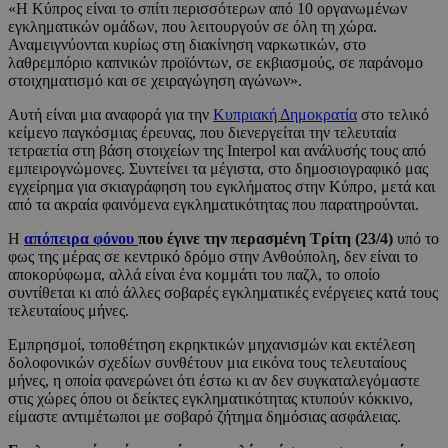
«Η Κύπρος είναι το σπίτι περισσότερων από 10 οργανωμένων
εγκληματικών ομάδων, που λειτουργούν σε όλη τη χώρα.
Αναμειγνύονται κυρίως στη διακίνηση ναρκωτικών, στο
λαθρεμπόριο καπνικών προϊόντων, σε εκβιασμούς, σε παράνομο
στοιχηματισμό και σε χειραγώγηση αγώνων».
Αυτή είναι μια αναφορά για την
Κυπριακή Δημοκρατία
στο τελικό
κείμενο παγκόσμιας έρευνας, που διενεργείται την τελευταία
τετραετία στη βάση στοιχείων της Interpol και ανάλυσής τους από
εμπειρογνώμονες. Συντείνει τα μέγιστα, στο δημοσιογραφικό μας
εγχείρημα για σκιαγράφηση του εγκλήματος στην Κύπρο, μετά και
από τα ακραία φαινόμενα εγκληματικότητας που παρατηρούνται.
Η
απόπειρα φόνου
που έγινε την περασμένη Τρίτη (23/4)
υπό το
φως της μέρας σε κεντρικό δρόμο στην Ανθούπολη, δεν είναι το
αποκορύφωμα, αλλά είναι ένα κομμάτι του παζλ, το οποίο
συντίθεται κι από άλλες σοβαρές εγκληματικές ενέργειες κατά τους
τελευταίους μήνες.
Εμπρησμοί, τοποθέτηση εκρηκτικών μηχανισμών και εκτέλεση
δολοφονικών σχεδίων συνθέτουν μια εικόνα τους τελευταίους
μήνες, η οποία φανερώνει ότι έστω κι αν δεν συγκαταλεγόμαστε
στις χώρες όπου οι δείκτες εγκληματικότητας κτυπούν κόκκινο,
είμαστε αντιμέτωποι με σοβαρό ζήτημα δημόσιας ασφάλειας.