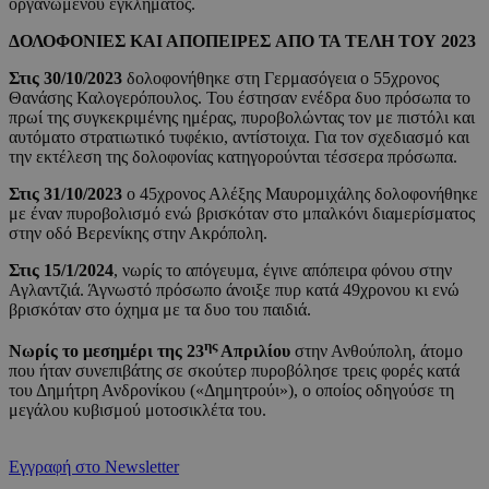
οργανωμένου εγκλήματος.
ΔΟΛΟΦΟΝΙΕΣ ΚΑΙ ΑΠΟΠΕΙΡΕΣ
ΑΠΟ ΤΑ ΤΕΛΗ ΤΟΥ 2023
Στις 30/10/2023
δολοφονήθηκε στη Γερμασόγεια ο 55χρονος
Θανάσης Καλογερόπουλος. Του έστησαν ενέδρα δυο πρόσωπα το
πρωί της συγκεκριμένης ημέρας, πυροβολώντας τον με πιστόλι και
αυτόματο στρατιωτικό τυφέκιο, αντίστοιχα. Για τον σχεδιασμό και
την εκτέλεση της δολοφονίας κατηγορούνται τέσσερα πρόσωπα.
Στις 31/10/2023
ο 45χρονος Αλέξης Μαυρομιχάλης δολοφονήθηκε
με έναν πυροβολισμό ενώ βρισκόταν στο μπαλκόνι διαμερίσματος
στην οδό Βερενίκης στην Ακρόπολη.
Στις 15/1/2024
, νωρίς το απόγευμα, έγινε απόπειρα φόνου στην
Αγλαντζιά. Άγνωστό πρόσωπο άνοιξε πυρ κατά 49χρονου κι ενώ
βρισκόταν στο όχημα με τα δυο του παιδιά.
ης
Νωρίς το μεσημέρι της 23
Απριλίου
στην Ανθούπολη, άτομο
που ήταν συνεπιβάτης σε σκούτερ πυροβόλησε τρεις φορές κατά
του Δημήτρη Ανδρονίκου («Δημητρούι»), ο οποίος οδηγούσε τη
μεγάλου κυβισμού μοτοσικλέτα του.
Εγγραφή στο Newsletter