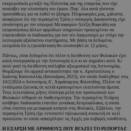
εκκρεμοδικία μεταξύ της Πολιτείας και της εταιρείας που είχε
αναλάβει την υλοποίηση του έργου. Παρ΄ όλα αυτά γίνονται
προσπάθειες για να λυθεί το ζήτημα. Πληροφορίες μας, μάλιστα,
αναφέρουν ότι την περασμένη Τρίτη ο υπουργός Δικαιοσύνης είχε
συνάντηση με τον υπουργό Μεταφορών Αλέξη Βαφεάδη και
εκπροσώπους άλλων αρμόδιων υπηρεσιών προκειμένου να
επισπευθούν οι διαδικασίες για τον νέο διαγωνισμό με στόχο την
λειτουργία αξιόπιστου συστήματος. Με βάση τα δεδομένα,
εκτιμάται ότι η εγκατάσταση θα υλοποιηθεί σε 12 μήνες.
Πάντως, είναι δεδομένο ότι πλέον η διεύθυνση των Φυλακών έχει
καλή συνεργασία με την Αστυνομία ό,τι κι αν σημαίνει αυτό. Κι
αυτό γιατί τη διεύθυνση ανέλαβαν αξιωματικοί της Αστυνομίας.
Θυμίζουμε ότι αρχικά αντικατέστησε την κ. Αριστοτέλους ο
Ιωάννης Καπνουλλάς (Ιανουάριος 2023), τον οποίο διαδέχθηκε στις
10/2/2024 ο Αστυνόμος Α’, Χαράλαμπος Φιλιππίδης. Πλέον τα
εντάλματα έρευνας σε κελιά κρατουμένων εκτελούνται άμεσα.
Τους τελευταίους μήνες τέσσερα μέλη του προσωπικού των
Φυλακών τέθηκαν σε διαθεσιμότητα. Την περασμένη Τετάρτη
κινήθηκε διαδικασία εναντίον γυναίκας δεσμοφύλακα, η οποία
είναι ύποπτη για μεταφορά κινητού στις Φυλακές. Εξάλλου, την
περασμένη Τρίτη είχε εντοπιστεί τηλεφωνική συσκευή σε κελί
προσώπου το οποίο απασχόλησε τις Αρχές για σοβαρές υποθέσεις.
Η ΕΞΑΡΣΗ ΜΕ ΑΡΙΘΜΟΥΣ
ΠΟΥ ΒΓΑΖΕΙ ΤΟ ΡΕΠΟΡΤΑΖ