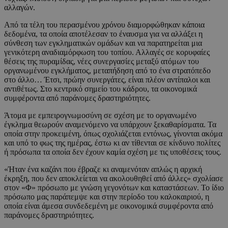
αλλαγών.
Από τα τέλη του περασμένου χρόνου διαμορφώθηκαν κάποια
δεδομένα, τα οποία αποτέλεσαν το έναυσμα για να αλλάξει η
σύνθεση των εγκληματικών ομάδων και να παρατηρείται μια
γενικότερη αναδιαμόρφωση του τοπίου. Αλλαγές σε κορυφαίες
θέσεις της πυραμίδας, νέες συνεργασίες μεταξύ ατόμων του
οργανωμένου εγκλήματος, μεταπήδηση από το ένα στρατόπεδο
στο άλλο… Έτσι, πρώην συνεργάτες, είναι πλέον αντίπαλοι και
αντιθέτως. Στο κεντρικό σημείο του κάδρου, τα οικονομικά
συμφέροντα από παράνομες δραστηριότητες.
Άτομα με εμπειρογνωμοσύνη σε σχέση με το οργανωμένο
έγκλημα θεωρούν αναμενόμενο να υπάρχουν ξεκαθαρίσματα. Τα
οποία στην προκειμένη, όπως σχολιάζεται εντόνως, γίνονται ακόμα
και υπό το φως της ημέρας, έστω κι αν τίθενται σε κίνδυνο πολίτες
ή πρόσωπα τα οποία δεν έχουν καμία σχέση με τις υποθέσεις τους.
«Ήταν ένα καζάνι που έβραζε κι αναμενόταν απλώς η αρχική
έκρηξη, που δεν αποκλείεται να ακολουθηθεί από άλλες» σχολίασε
στον «Φ» πρόσωπο με γνώση γεγονότων και καταστάσεων. Το ίδιο
πρόσωπο μας παράπεμψε και στην περίοδο του καλοκαιριού, η
οποία είναι άμεσα συνδεδεμένη με οικονομικά συμφέροντα από
παράνομες δραστηριότητες.