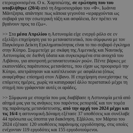
ετεροχρονισμένα. Ο κ. Χαρτσιώτης,
σε ερώτηση που του
υποβλήθηκε (20/4)
από τη δημοσιογράφο του «Φ», Ιωάννα
Μάντζιηπα, απάντησε πως κάποια γεγονότα «ιεραρχούνται ως
σοβαρά για την εσωτερική τάξη και ασφάλεια, δεν πρέπει να
βγαίνουν προς τα έξω».
>> Στα
μέσα Απριλίου
η Αστυνομία είχε ενεργό ρόλο σε εν
εξελίξει επιχείρηση για το μεταναστευτικό, που σύμφωνα με τον
Παγκόσμιο Δείκτη Εγκληματικότητας είναι το πιο σοβαρό έγκλημα
στην Κύπρο. Συμμετείχε με σκάφη της Λιμενικής και Ναυτικής
Αστυνομίας σε διεθνή ύδατα και συγκεκριμένα στα ανοιχτά του
Λιβάνου, για αποτροπή μεταναστευτικών ροών. Πέντε βάρκες με
εκατοντάδες παράτυπους μετανάστες, που είχαν ως προορισμό την
Κύπρο, απετράπησαν και κατέπλευσαν με ασφάλεια (όπως
αναφέρθηκε επίσημα) στον Λίβανο. Η επιχείρηση συνεχίστηκε τις
επόμενες ημέρες, χωρίς να καταγραφεί άλλο περιστατικό μέχρι τη
στιγμή που γράφονταν αυτές οι αράδες.
>> Σύμφωνα με στοιχεία που μας διαβίβασε η Αστυνομία μετά από
αίτημά μας για τις ανάγκες του παρόντος ρεπορτάζ και τον τομέα
της παράνομης μετανάστευσης,
από την αρχή του 2024 μέχρι και
τις 16/4
η αστυνομική Δύναμη εξέτασε 37 υποθέσεις και συνέλαβε
44 πρόσωπα ως ύποπτα για διακίνηση. Εξάλλου, τον Μάρτιο του
2024 εξέτασε 120 υποθέσεις παράνομης εργοδότησης, στις οποίες
ενέχονταν 119 εργοδότες και 155 εργοδοτούμενοι.