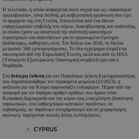
Η τελευταία, η οποία αναφέρεται πολύ συχνά και ως «παγκόσμια
πρωτοβουλία», είναι διεθνής μη κυβερνητική οργάνωση που έχει
το αρχηγείο της στη Γενεύη. Αποτελείται από ένα δίκτυο
επαγγελματιών επιβολής του νόμου, διακυβέρνησης και ανάπτυξης,
οι οποίοι έχουν ως αποστολή την ανάπτυξη καινοτόμων
στρατηγικών και απαντήσεων για το οργανωμένο έγκλημα
(διδάκτορες, καθηγητές κλπ). Τον Ιούλιο του 2020, το δίκτυο
μετρούσε 500 εμπειρογνώμονες. Το όλο εγχείρημα στηρίζεται
οικονομικά από την Ευρωπαϊκή Ένωση, αλλά και από τις ΗΠΑ
(Υπουργείο Εξωτερικών). Οικονομική συμβολή έχει και η
Νορβηγία.
Στη
δεύτερη έκθεση
για τον Παγκόσμιο Δείκτη Εγκληματικότητας
που δημοσιοποιήθηκε τον περασμένο χειμώνα (11/2023), η
ανάλυση για την Κύπρο παρουσιάζει ενδιαφέρον. Πέραν από την
αναφορά για τον διψήφιο αριθμό ομάδων που δρουν στην
Κυπριακή Δημοκρατία και την κύρια τους ενασχόληση (διακίνηση
ναρκωτικών, στο λαθρεμπόριο καπνικών προϊόντων, σε
εκβιασμούς, σε παράνομο στοιχηματισμό και σε χειραγώγηση
αγώνων), παρέχονται πολλές άλλες λεπτομέρειες.