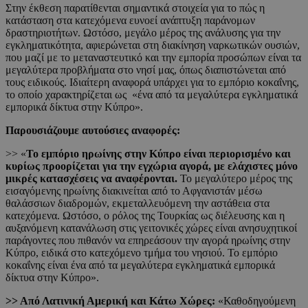
Στην έκθεση παρατίθενται σημαντικά στοιχεία για το πώς η
κατάσταση στα κατεχόμενα ευνοεί ανάπτυξη παράνομων
δραστηριοτήτων. Ωστόσο, μεγάλο μέρος της ανάλυσης για την
εγκληματικότητα, αφιερώνεται στη διακίνηση ναρκωτικών ουσιών,
που μαζί με το μεταναστευτικό και την εμπορία προσώπων είναι τα
μεγαλύτερα προβλήματα στο νησί μας, όπως διαπιστώνεται από
τους ειδικούς. Ιδιαίτερη αναφορά υπάρχει για το εμπόριο κοκαΐνης,
το οποίο χαρακτηρίζεται ως «ένα από τα μεγαλύτερα εγκληματικά
εμπορικά δίκτυα στην Κύπρο».
Παρουσιάζουμε αυτούσιες αναφορές:
>> «
Το εμπόριο ηρωίνης στην Κύπρο είναι περιορισμένο και
κυρίως προορίζεται για την εγχώρια αγορά, με ελάχιστες μόνο
μικρές κατασχέσεις να αναφέρονται.
Το μεγαλύτερο μέρος της
εισαγόμενης ηρωίνης διακινείται από το Αφγανιστάν μέσω
θαλάσσιων διαδρομών, εκμεταλλευόμενη την αστάθεια στα
κατεχόμενα. Ωστόσο, ο ρόλος της Τουρκίας ως διέλευσης και η
αυξανόμενη κατανάλωση στις γειτονικές χώρες είναι ανησυχητικοί
παράγοντες που πιθανόν να επηρεάσουν την αγορά ηρωίνης στην
Κύπρο, ειδικά στο κατεχόμενο τμήμα του νησιού. Το εμπόριο
κοκαΐνης είναι ένα από τα μεγαλύτερα εγκληματικά εμπορικά
δίκτυα στην Κύπρο».
>> Από Λατινική Αμερική και Κάτω Χώρες:
«Καθοδηγούμενη