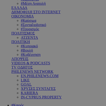
#Μέση Ανατολή
ΕΛΛΑΔΑ
ΔΗΜΟΦΙΛΗ ΣΤΟ INTERNET
ΟΙΚΟΝΟΜΙΑ
#Καύσιμα
#Συνταξιοδοτικό
#Τουρισμός
ΠΟΛΙΤΙΣΜΟΣ
ΑΤΖΕΝΤΑ
ΠΟΛΙΤΙΚΗ
#Κυπριακό
#Βουλή
#Κυβέρνηση
ΑΠΟΨΕΙΣ
VIDEOS & PODCASTS
TV ΟΔΗΓΟΣ
PHILENEWS NETWORK
EN.PHILENEWS.COM
LIKE
GOAL
ΧΡΥΣΕΣ ΣΥΝΤΑΓΕΣ
KARIERA
IN-CYPRUS PROPERTY
#Καιρός