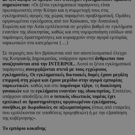
σημειώνεται:
«Οι ξένοι εγκληματικοί παράγοντες είναι
πρωταγωνιστές στην Κύπρο και η συμμετοχή τους στις
εγκληματικές αγορές της χώρας παραμένει προβληματική. Ομάδες
οργανωμένου εγκλήματος από τον Καύκασο, την Ανατολική
Ευρώπη και την Ασία εμπλέκονται σε μεγάλο βαθμό σε εγκλήματα
εναντίον της ιδιοκτησίας, καθώς και στη νομιμοποίηση εσόδων από
παράνομες δραστηριότητες και κυριαρχούν στην αγορά εμπορίας
ναρκωτικών στα κατεχόμενα {…}
Σε περιοχές που δεν βρίσκονται υπό τον αποτελεσματικό έλεγχο
της Κυπριακής Δημοκρατίας, υπάρχουν αρκετοί
άνθρωποι που
αναζητούνται από την INTERPOL.
Αυτοί οι ξένοι εγκληματικοί
παράγοντες
συνεργάζονται στενά με τους εγχώριους
εγκληματίες. Οι εγκληματικές δικτυακές δομές έχουν μεγάλη
επιρροή στη χώρα και έχουν μερίδιο στην αγορά εμπορίας
ναρκωτικών
, καθώς και στο
παράνομο τζόγο
, τη
διακίνηση
γυναικών
και τα
εγκλήματα εναντίον της ιδιοκτησίας.
Επιπλέον,
υπάρχουν αποδείξεις ότι
ο τοπικός ιδιωτικός τομέας έχει
εμπλακεί σε δραστηριότητες οργανωμένου εγκλήματος,
συνήθως με δωροδοκίες σε αξιωματούχους
(όπως από εταιρείες
που εμπλέκονται σε υποθέσεις προμηθειών) ή με την εξαπάτηση
της κυβέρνησης».
Το εμπόριο κοκαΐνης