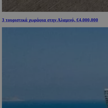
3 τουριστικά χωράφια στην Αλαμινό, €4,000,000